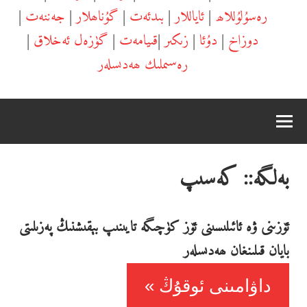
رەسۇلۇللاھ
|
ئاياللار
|
بىدئەت
|
گۇناھلار
|
جەننەت
|
دوزاخ
|
دۇئا
|
زىكىر
|
قىيامەت
|
گۈزەل ئەخلاق
|
رەسىملىك ھەدىسلەر
بەلگە::
كەسىپ
ئۆزىنى ۋە ئائىلىسىنى ئۆز كۈچىگە تايىنىپ بېقىشنىڭ پەزىلىتى
بايان قىلىنغان ھەدىسلەر
داۋامىنى ئوقۇڭ