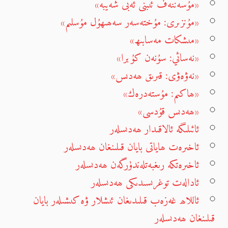
«مۇسەننەف ئىبنى ئەبى شەيبە»
«مۇنزىرى: مۇختەسەر سەھىھۇل مۇسلىم»
«مىشكات مەسابىھ»
«نەسائي: سۇنەن كۇبرا»
«نەۋەۋى: قىرىق ھەدىس»
«ھاكىم: مۇستەدرەك»
«ھەدىس قۇدسى»
ئائىلىگە ئالاقىدار ھەدىسلەر
ئاخىرەت ھاياتى بايان قىلىنغان ھەدىسلەر
ئاخىرەتكە رىغبەتلەندۈرگەن ھەدىسلەر
ئادالەت توغرىسىدىكى ھەدىسلەر
ئاللاھ غەزەب قىلىدىغان ئىشلار ۋە كىشىلەر بايان
قىلىنغان ھەدىسلەر