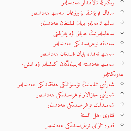
زىكىرگە ئالاقىدار ھەدىسلەر
ساقال قويۇشقا بۇيرۇغان سەھىھ ھەدىسلەر
سالىھ ئەمەللەر بايان قىلىنغان ھەدىسلەر
ساھابىلەرنىڭ ھاياتى ۋە پەزىلىتى
سەدىقە توغرىسىدىكى ھەدىسلەر
سەھىھ ئەقىدە بايان قىلىنغان ھەدىسلەر
سەھىھ ھەدىستە ئەيىبلەنگەن كىشىلەر ۋە ئىش-
ھەرىكەتلەر
شەرئىي ئىلىمنىڭ ئۈستۈنلىكى ھەققىدىكى ھەدىسلەر
شەرئىي جازالار توغرىسىدىكى ھەدىسلەر
شەھىدلىك توغرىسىدىكى ھەدىسلەر
فتاوى اهل السنة
قەبرە ئازابى توغرىسىدىكى ھەدىسلەر