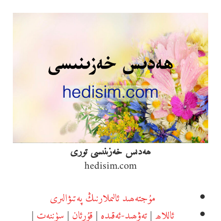
Ski
t
conten
ھەدىس خەزىنىسى تورى
hedisim.com
مۇجتەھىد ئالىملارنىڭ پەتىۋالىرى
ئاللاھ
|
تەۋھىد-ئەقىدە
|
قۇرئان
|
سۈننەت
|