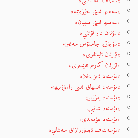
«سەلەف ئەقىدىسى»
«سەھىھ ئىبنى خۇزەيمە»
«سەھىھ ئىبنى ھىببان»
«سۇنەن داراقۇتنىي»
«سۇيۇتى: جامىئۇس سەغىر»
«قۇرئان ئايەتلىرى»
«قۇرئان كەرىم تەپسىرى»
«مۇسنەد ئەبۇ يەئلا»
«مۇسنەد ئىسھاق ئىبنى راھۇۋەيھ»
«مۇسنەد بەززار»
«مۇسنەد شافىي»
«مۇسنەد ھۇمەيدى»
«مۇسەننەف ئابدۇررازاق سەنئاىي»