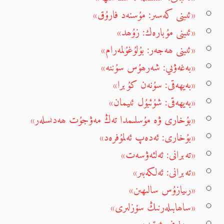
«ئىبنى كەسىر: مۇسنەد فارۇق»
«ئىبنى مۇبارەك: زۇھد»
«ئىبنى ھەجەر: بۇلۇغۇلمەرام»
«بەغەۋىي: شەرھۇس سۇننە»
«بەيھەقى: سۇنەن كۇبرا»
«بەيھەقى: شۇئبۇل ئىيمان»
«بۇخارى ۋە مۇسلىمدا تەڭ مەۋجۇت ھەدىسلەر»
«بۇخارى: ئەدەپ ئەلمۇفرەد»
«تەبرانى: ئەلئەۋسەت»
«تەبرانى: ئەلكەبىر»
«رىيازۇس سالىھىن»
«ساھابىلەرنىڭ سۆزلىرى»