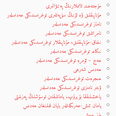
مۇجتەھىد ئالىملارنىڭ پەتىۋالىرى
مۇناپىقلىق ۋە ئۇنىڭ سۈپەتلىرى توغرىسىدىكى ھەدىسلەر
ناماز توغرىسىدىكى ھەدىسلەر
نامراتلىق توغرىسىدىكى ھەدىسلەر
نىفاق-مۇناپىقلىق، مۇناپىقلار توغرىسىدىكى ھەدىسلەر
نىكاھ توغرىسىدىكى ھەدىسلەر
ھەج – ئۆمرە توغرىسىدىكى ھەدىسلەر
ھەدىس شەرھى
ھىجرەت توغرىسىدىكى ھەدىسلەر
ۋىتىر نامىزى توغرىسىدىكى ھەدىسلەر
ياخشىلىققا بۇيرۇپ، يامانلىقتىن توسۇشنىڭ پەزىلىتى
يامان ئىش-ھەرىكەتلەر بايان قىلىنغان ھەدىس
يۈز يېپىش