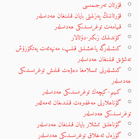
قۇرئان تەرجىمىسى
قۇرئاننىڭ پەزىلىتى بايان قىلىنغان ھەدىسلەر
قىيامەت توغرىسىدىكى ھەدىسلەر
كۈندىلىك زىكىر-دۇئالار
كىشىلەرگە ياخشىلىق قىلىپ، مەنپەئەت يەتكۈزۈش
تەشۋىق قىلىنغان ھەدىسلەر
كىشىلەرنى ئىسلامغا دەۋەت قىلىش توغرىسىدىكى
ھەدىسلەر
كىيىم-كېچەك توغرىسىدىكى ھەدىسلەر
گۇناھلارنى مەغفىرەت قىلىدىغان ئەمەللەر
توغرىسىدىكى ھەدىسلەر
گۇناھلىق ئىشلار بايان قىلىنغان ھەدىسلەر
گۈزەل ئەخلاق توغرىسىدىكى ھەدىسلەر