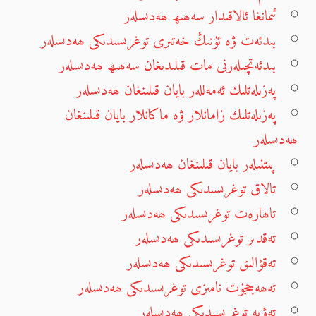
ئىمانغا ئالاقىدار سەھىھ ھەدىسلەر
بىدئەت ۋە ئۇنىڭ خەتىرى توغرىسىدىكى ھەدىسلەر
بىدئەتچىلەرنى مات قىلىدىغان سەھىھ ھەدىسلەر
پەزىلەتلىك ئەمەللەر بايان قىلىنغان ھەدىسلەر
پەزىلەتلىك زامانلار ۋە ماكانلار بايان قىلىنغان
ھەدىسلەر
پىتنىلەر بايان قىلىنغان ھەدىسلەر
تالاق توغرىسىدىكى ھەدىسلەر
تاھارەت توغرىسىدىكى ھەدىسلەر
تەقدىر توغرىسىدىكى ھەدىسلەر
تەقۋالىق توغرىسىدىكى ھەدىسلەر
تەھەججۇت نامىزى توغرىسىدىكى ھەدىسلەر
تەۋبە توغرىسىدىكى ھەدىسلەر