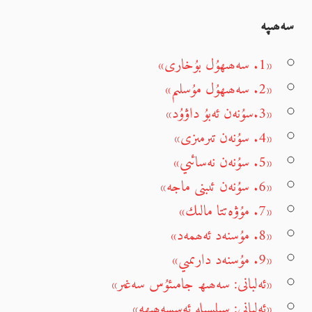
سەھىپە
«1. سەھىھۇل بۇخارى»
«2. سەھىھۇل مۇسلىم»
«3.سۇنەن ئەبۇ داۋۇد»
«4. سۇنەن تىرمىزى»
«5. سۇنەن نەسائىي»
«6. سۇنەن ئىبنى ماجە»
«7. مۇۋەتتا مالىك»
«8. مۇسنەد ئەھمەد»
«9. مۇسنەد دارىمىي»
«ئەلبانى: سەھىھ جامىئۇس سەغىر»
«ئەلبانى: سىلسىلە ئەسسەھىھە»