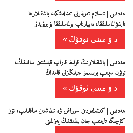
ھەدىس | ئىسلام ئەرلەرنى ئىشلەشكە، باشقىلارغا
تاينىۋالماسلىققا، تەييارتاپ بولماسلىققا بۇيرۇيدۇ
داۋامىنى ئوقۇڭ
ھەدىس | باشقىلارنىڭ قولىغا قاراپ قېلىشتىن ساقلىنىڭ،
ئوتۇن سېتىپ بولسىمۇ جېنىڭىزنى قامداڭ
داۋامىنى ئوقۇڭ
ھەدىس | كىشىلەردىن سوراش ۋە تىلەشتىن ساقلىنىپ، ئۆز
كۈچىگە تايىنىپ جان بېقىشنىڭ پەزىلىتى