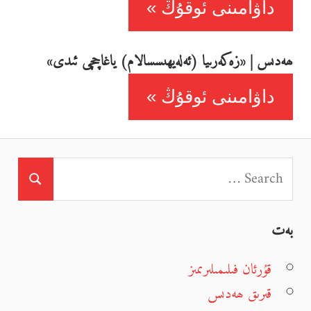
داۋامىنى ئوقۇڭ
ھەدىس | «زەكەرىيا (ئەلەيھىسسالام) ياغاچچى ئىدى»
داۋامىنى ئوقۇڭ
بەت
قۇرئان فىلىمىلىرىمىز
قىرىق ھەدىس