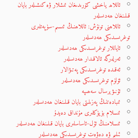
ئاللاھ ياخشى كۆرىدىغان ئىشلار ۋە كىشىلەر بايان
قىلىنغان ھەدىسلەر
ئاللاھنى تونۇش: ئاللاھنىڭ ئىسىم-سۈپەتلىرى
توغرىسىدىكى ھەدىسلەر
ئاياللار توغرىسىدىكى ھەدىسلەر
ئەرلەرگە ئالاقىدار ھەدىسلەر
ئەقىدە توغرىسىدىكى پەتىۋالار
ئۆلۈم توغرىسىدىكى ھەدىسلەر
ئۇنىۋېرسال سەھىپە
ئىبادەتنىڭ پەزىلىتى بايان قىلىنغان ھەدىسلەر
ئىسلام بۈيۈكلىرى مۇنداق دەيدۇ
ئىسلامنىڭ ئۇل-ئاساسلىرى بايان قىلىنغان ھەدىسلەر
ئىلىم ۋە دەۋەت توغرىسىدىكى ھەدىسلەر