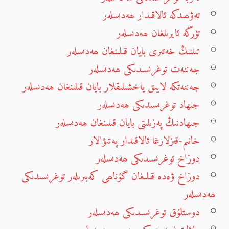
تەۋھىدكە ئالاقىدار ھەدىسلەر
تۈرگە ئايرىلغان ھەدىسلەر
تىلنىڭ خەتىرى بايان قىلىنغان ھەدىسلەر
جەننەت توغرىسىدىكى ھەدىسلەر
جەننەتكە لايىق ياخشىلىقلار بايان قىلىنغان ھەدىسلەر
جىھاد توغرىسىدىكى ھەدىسلەر
جىھادنىڭ پەزىلىتى بايان قىلىنغان ھەدىسلەر
خانىم-قىزلارغا ئالاقىدار پەتىۋالار
دوزاخ توغرىسىدىكى ھەدىسلەر
دوزاخ ۋەدە قىلىغان گۇناھى كەبىرىلەر توغرىسىدىكى
ھەدىسلەر
دوستلۇق توغرىسىدىكى ھەدىسلەر