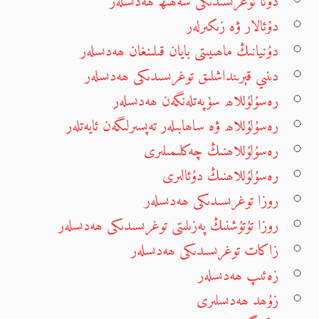
دۇئا توغرىسىدىكى سەھىھ ھەدىسلەر
دۇئالار ۋە زىكىرلەر
دۇنيانىڭ ماھىيىتى بايان قىلىنغان ھەدىسلەر
دىنىي قېرىنداشلىق توغرىسىدىكى ھەدىسلەر
رەسۇلۇللاھ سۈپەتلەنگەن ھەدىسلەر
رەسۇلۇللاھ ۋە ساھابىلەر تەپسىرلىگەن ئايەتلەر
رەسۇلۇللاھنىڭ چەكلىمىلىرى
رەسۇلۇللاھنىڭ دۇئالىرى
روزا توغرىسىدىكى ھەدىسلەر
روزا تۇتۇشنىڭ پەزىلىتى توغرىسىدىكى ھەدىسلەر
زاكات توغرىسىدىكى ھەدىسلەر
زەئىپ ھەدىسلەر
زۇھد ھەدىسلىرى