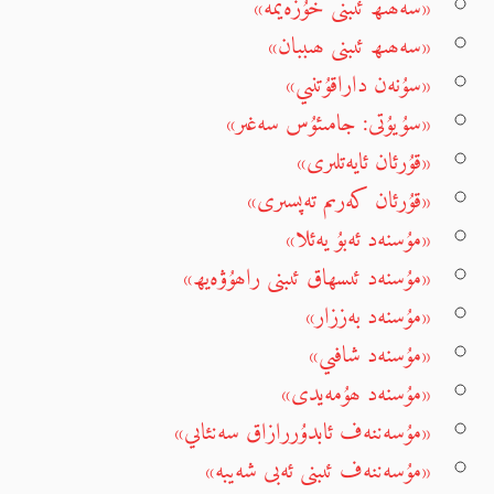
«سەھىھ ئىبنى خۇزەيمە»
«سەھىھ ئىبنى ھىببان»
«سۇنەن داراقۇتنىي»
«سۇيۇتى: جامىئۇس سەغىر»
«قۇرئان ئايەتلىرى»
«قۇرئان كەرىم تەپسىرى»
«مۇسنەد ئەبۇ يەئلا»
«مۇسنەد ئىسھاق ئىبنى راھۇۋەيھ»
«مۇسنەد بەززار»
«مۇسنەد شافىي»
«مۇسنەد ھۇمەيدى»
«مۇسەننەف ئابدۇررازاق سەنئاىي»
«مۇسەننەف ئىبنى ئەبى شەيبە»