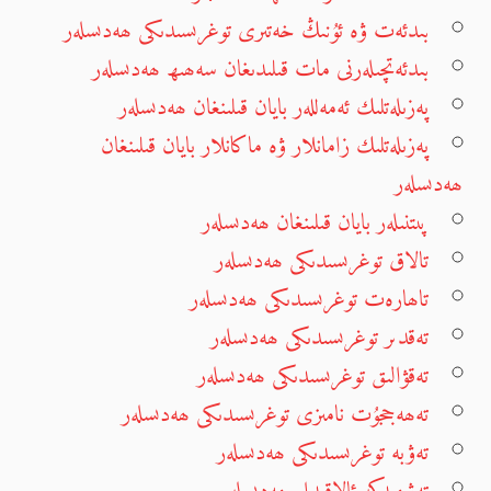
بىدئەت ۋە ئۇنىڭ خەتىرى توغرىسىدىكى ھەدىسلەر
بىدئەتچىلەرنى مات قىلىدىغان سەھىھ ھەدىسلەر
پەزىلەتلىك ئەمەللەر بايان قىلىنغان ھەدىسلەر
پەزىلەتلىك زامانلار ۋە ماكانلار بايان قىلىنغان
ھەدىسلەر
پىتنىلەر بايان قىلىنغان ھەدىسلەر
تالاق توغرىسىدىكى ھەدىسلەر
تاھارەت توغرىسىدىكى ھەدىسلەر
تەقدىر توغرىسىدىكى ھەدىسلەر
تەقۋالىق توغرىسىدىكى ھەدىسلەر
تەھەججۇت نامىزى توغرىسىدىكى ھەدىسلەر
تەۋبە توغرىسىدىكى ھەدىسلەر