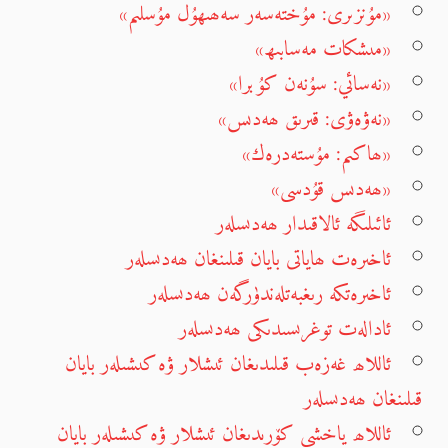
«مۇنزىرى: مۇختەسەر سەھىھۇل مۇسلىم»
«مىشكات مەسابىھ»
«نەسائي: سۇنەن كۇبرا»
«نەۋەۋى: قىرىق ھەدىس»
«ھاكىم: مۇستەدرەك»
«ھەدىس قۇدسى»
ئائىلىگە ئالاقىدار ھەدىسلەر
ئاخىرەت ھاياتى بايان قىلىنغان ھەدىسلەر
ئاخىرەتكە رىغبەتلەندۈرگەن ھەدىسلەر
ئادالەت توغرىسىدىكى ھەدىسلەر
ئاللاھ غەزەب قىلىدىغان ئىشلار ۋە كىشىلەر بايان
قىلىنغان ھەدىسلەر
ئاللاھ ياخشى كۆرىدىغان ئىشلار ۋە كىشىلەر بايان