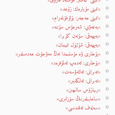
«ئىبنى كەسىر: مۇسنەد فارۇق»
«ئىبنى مۇبارەك: زۇھد»
«ئىبنى ھەجەر: بۇلۇغۇلمەرام»
«بەغەۋىي: شەرھۇس سۇننە»
«بەيھەقى: سۇنەن كۇبرا»
«بەيھەقى: شۇئبۇل ئىيمان»
«بۇخارى ۋە مۇسلىمدا تەڭ مەۋجۇت ھەدىسلەر»
«بۇخارى: ئەدەپ ئەلمۇفرەد»
«تەبرانى: ئەلئەۋسەت»
«تەبرانى: ئەلكەبىر»
«رىيازۇس سالىھىن»
«ساھابىلەرنىڭ سۆزلىرى»
«سەلەف ئەقىدىسى»