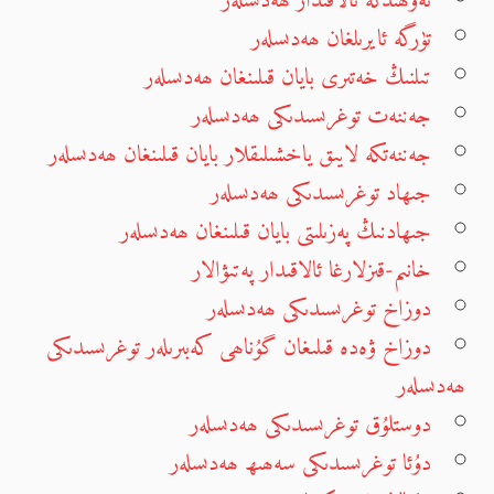
تەۋھىدكە ئالاقىدار ھەدىسلەر
تۈرگە ئايرىلغان ھەدىسلەر
تىلنىڭ خەتىرى بايان قىلىنغان ھەدىسلەر
جەننەت توغرىسىدىكى ھەدىسلەر
جەننەتكە لايىق ياخشىلىقلار بايان قىلىنغان ھەدىسلەر
جىھاد توغرىسىدىكى ھەدىسلەر
جىھادنىڭ پەزىلىتى بايان قىلىنغان ھەدىسلەر
خانىم-قىزلارغا ئالاقىدار پەتىۋالار
دوزاخ توغرىسىدىكى ھەدىسلەر
دوزاخ ۋەدە قىلىغان گۇناھى كەبىرىلەر توغرىسىدىكى
ھەدىسلەر
دوستلۇق توغرىسىدىكى ھەدىسلەر
دۇئا توغرىسىدىكى سەھىھ ھەدىسلەر