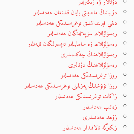
دۇئالار ۋە زىكىرلەر
دۇنيانىڭ ماھىيىتى بايان قىلىنغان ھەدىسلەر
دىنىي قېرىنداشلىق توغرىسىدىكى ھەدىسلەر
رەسۇلۇللاھ سۈپەتلەنگەن ھەدىسلەر
رەسۇلۇللاھ ۋە ساھابىلەر تەپسىرلىگەن ئايەتلەر
رەسۇلۇللاھنىڭ چەكلىمىلىرى
رەسۇلۇللاھنىڭ دۇئالىرى
روزا توغرىسىدىكى ھەدىسلەر
روزا تۇتۇشنىڭ پەزىلىتى توغرىسىدىكى ھەدىسلەر
زاكات توغرىسىدىكى ھەدىسلەر
زەئىپ ھەدىسلەر
زۇھد ھەدىسلىرى
زىكىرگە ئالاقىدار ھەدىسلەر