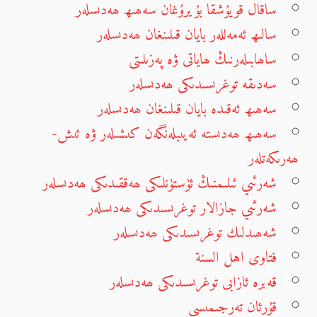
ساقال قويۇشقا بۇيرۇغان سەھىھ ھەدىسلەر
سالىھ ئەمەللەر بايان قىلىنغان ھەدىسلەر
ساھابىلەرنىڭ ھاياتى ۋە پەزىلىتى
سەدىقە توغرىسىدىكى ھەدىسلەر
سەھىھ ئەقىدە بايان قىلىنغان ھەدىسلەر
سەھىھ ھەدىستە ئەيىبلەنگەن كىشىلەر ۋە ئىش-
ھەرىكەتلەر
شەرئىي ئىلىمنىڭ ئۈستۈنلىكى ھەققىدىكى ھەدىسلەر
شەرئىي جازالار توغرىسىدىكى ھەدىسلەر
شەھىدلىك توغرىسىدىكى ھەدىسلەر
فتاوى اهل السنة
قەبرە ئازابى توغرىسىدىكى ھەدىسلەر
قۇرئان تەرجىمىسى