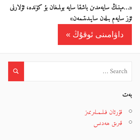
«…مېنىڭ سايەمدىن باشقا سايە بولمىغان بۇ كۈندە، ئۇلارنى
ئۆز سايەم بىلەن سايىدىتىمەن»
داۋامىنى ئوقۇڭ
بەت
قۇرئان فىلىمىلىرىمىز
قىرىق ھەدىس