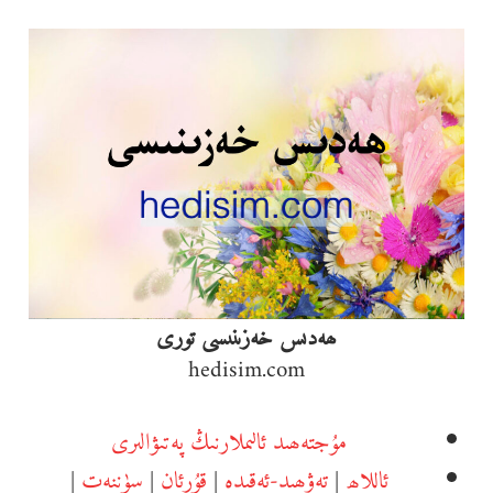
Ski
t
conten
ھەدىس خەزىنىسى تورى
hedisim.com
مۇجتەھىد ئالىملارنىڭ پەتىۋالىرى
ئاللاھ
|
تەۋھىد-ئەقىدە
|
قۇرئان
|
سۈننەت
|