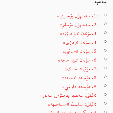
سەھىپە
«1. سەھىھۇل بۇخارى»
«2. سەھىھۇل مۇسلىم»
«3.سۇنەن ئەبۇ داۋۇد»
«4. سۇنەن تىرمىزى»
«5. سۇنەن نەسائىي»
«6. سۇنەن ئىبنى ماجە»
«7. مۇۋەتتا مالىك»
«8. مۇسنەد ئەھمەد»
«9. مۇسنەد دارىمىي»
«ئەلبانى: سەھىھ جامىئۇس سەغىر»
«ئەلبانى: سىلسىلە ئەسسەھىھە»