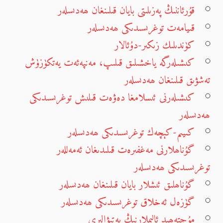
قۇرئاننىڭ پەزىلىتى بايان قىلىنغان ھەدىسلەر
قىيامەت توغرىسىدىكى ھەدىسلەر
كۈندىلىك زىكىر-دۇئالار
كىشىلەرگە ياخشىلىق قىلىپ، مەنپەئەت يەتكۈزۈش
تەشۋىق قىلىنغان ھەدىسلەر
كىشىلەرنى ئىسلامغا دەۋەت قىلىش توغرىسىدىكى
ھەدىسلەر
كىيىم-كېچەك توغرىسىدىكى ھەدىسلەر
گۇناھلارنى مەغفىرەت قىلىدىغان ئەمەللەر
توغرىسىدىكى ھەدىسلەر
گۇناھلىق ئىشلار بايان قىلىنغان ھەدىسلەر
گۈزەل ئەخلاق توغرىسىدىكى ھەدىسلەر
مۇجتەھىد ئالىملارنىڭ پەتىۋالىرى