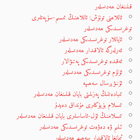
قىلىنغان ھەدىسلەر
ئاللاھنى تونۇش: ئاللاھنىڭ ئىسىم-سۈپەتلىرى
توغرىسىدىكى ھەدىسلەر
ئاياللار توغرىسىدىكى ھەدىسلەر
ئەرلەرگە ئالاقىدار ھەدىسلەر
ئەقىدە توغرىسىدىكى پەتىۋالار
ئۆلۈم توغرىسىدىكى ھەدىسلەر
ئۇنىۋېرسال سەھىپە
ئىبادەتنىڭ پەزىلىتى بايان قىلىنغان ھەدىسلەر
ئىسلام بۈيۈكلىرى مۇنداق دەيدۇ
ئىسلامنىڭ ئۇل-ئاساسلىرى بايان قىلىنغان ھەدىسلەر
ئىلىم ۋە دەۋەت توغرىسىدىكى ھەدىسلەر
ئىمانغا ئالاقىدار سەھىھ ھەدىسلەر