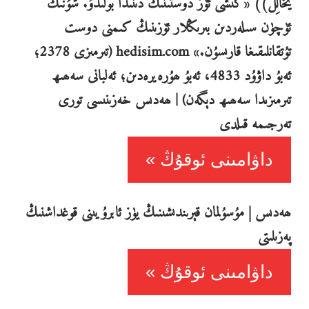
يُخَالِلُ)) «كىشى ئۆز دوستىنىڭ دىنىدا بولىدۇ. شۇنىڭ
ئۈچۈن سىلەردىن بىرىڭلار ئۆزىنىڭ كىمنى دوست
تۇتقانلىقىغا قارىسۇن.» hedisim.com (تىرمىزى 2378؛
ئەبۇ داۋۇد 4833، ئەبۇ ھۇرەيرەدىن؛ ئەلبانى سەھىھ
تىرمىزىدا سەھىھ دېگەن) | ھەدىس خەزىنىسى تورى
تەرجىمە قىلدى
داۋامىنى ئوقۇڭ
ھەدىس | مۇسۇلمان قېرىندىشىنىڭ يۈز ئابرۇيىنى قوغداشنىڭ
پەزىلىتى
داۋامىنى ئوقۇڭ