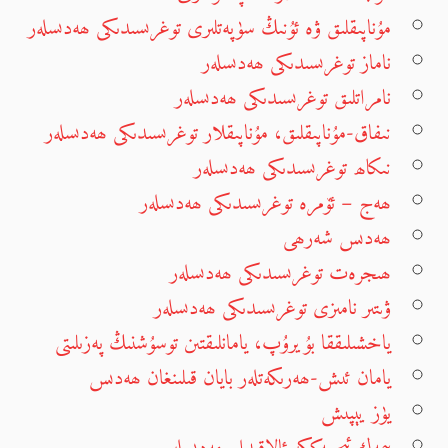
مۇناپىقلىق ۋە ئۇنىڭ سۈپەتلىرى توغرىسىدىكى ھەدىسلەر
ناماز توغرىسىدىكى ھەدىسلەر
نامراتلىق توغرىسىدىكى ھەدىسلەر
نىفاق-مۇناپىقلىق، مۇناپىقلار توغرىسىدىكى ھەدىسلەر
نىكاھ توغرىسىدىكى ھەدىسلەر
ھەج – ئۆمرە توغرىسىدىكى ھەدىسلەر
ھەدىس شەرھى
ھىجرەت توغرىسىدىكى ھەدىسلەر
ۋىتىر نامىزى توغرىسىدىكى ھەدىسلەر
ياخشىلىققا بۇيرۇپ، يامانلىقتىن توسۇشنىڭ پەزىلىتى
يامان ئىش-ھەرىكەتلەر بايان قىلىنغان ھەدىس
يۈز يېپىش