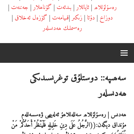
رەسۇلۇللاھ
|
ئاياللار
|
بىدئەت
|
گۇناھلار
|
جەننەت
|
دوزاخ
|
دۇئا
|
زىكىر
|
قىيامەت
|
گۈزەل ئەخلاق
|
رەسىملىك ھەدىسلەر
سەھىپە::
دوستلۇق توغرىسىدىكى
ھەدىسلەر
ھەدىس | رەسۇلۇللاھ سەللەللاھۇ ئەلەيھى ۋەسسەللەم
مۇنداق دېگەن:((الرَّجُلُ عَلَى دِينِ خَلِيلِهِ فَلْيَنْظُرْ أَحَدُكُمْ مَنْ