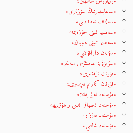
«رىيازۇس سالىھىن»
«ساھابىلەرنىڭ سۆزلىرى»
«سەلەف ئەقىدىسى»
«سەھىھ ئىبنى خۇزەيمە»
«سەھىھ ئىبنى ھىببان»
«سۇنەن داراقۇتنىي»
«سۇيۇتى: جامىئۇس سەغىر»
«قۇرئان ئايەتلىرى»
«قۇرئان كەرىم تەپسىرى»
«مۇسنەد ئەبۇ يەئلا»
«مۇسنەد ئىسھاق ئىبنى راھۇۋەيھ»
«مۇسنەد بەززار»
«مۇسنەد شافىي»