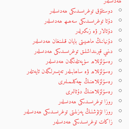
ھەدىسلەر
دوستلۇق توغرىسىدىكى ھەدىسلەر
دۇئا توغرىسىدىكى سەھىھ ھەدىسلەر
دۇئالار ۋە زىكىرلەر
دۇنيانىڭ ماھىيىتى بايان قىلىنغان ھەدىسلەر
دىنىي قېرىنداشلىق توغرىسىدىكى ھەدىسلەر
رەسۇلۇللاھ سۈپەتلەنگەن ھەدىسلەر
رەسۇلۇللاھ ۋە ساھابىلەر تەپسىرلىگەن ئايەتلەر
رەسۇلۇللاھنىڭ چەكلىمىلىرى
رەسۇلۇللاھنىڭ دۇئالىرى
روزا توغرىسىدىكى ھەدىسلەر
روزا تۇتۇشنىڭ پەزىلىتى توغرىسىدىكى ھەدىسلەر
زاكات توغرىسىدىكى ھەدىسلەر