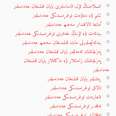
ئىسلامنىڭ ئۇل-ئاساسلىرى بايان قىلىنغان ھەدىسلەر
ئىلىم ۋە دەۋەت توغرىسىدىكى ھەدىسلەر
ئىمانغا ئالاقىدار سەھىھ ھەدىسلەر
بىدئەت ۋە ئۇنىڭ خەتىرى توغرىسىدىكى ھەدىسلەر
بىدئەتچىلەرنى مات قىلىدىغان سەھىھ ھەدىسلەر
پەزىلەتلىك ئەمەللەر بايان قىلىنغان ھەدىسلەر
پەزىلەتلىك زامانلار ۋە ماكانلار بايان قىلىنغان
ھەدىسلەر
پىتنىلەر بايان قىلىنغان ھەدىسلەر
تالاق توغرىسىدىكى ھەدىسلەر
تاھارەت توغرىسىدىكى ھەدىسلەر
تەقدىر توغرىسىدىكى ھەدىسلەر
تەقۋالىق توغرىسىدىكى ھەدىسلەر