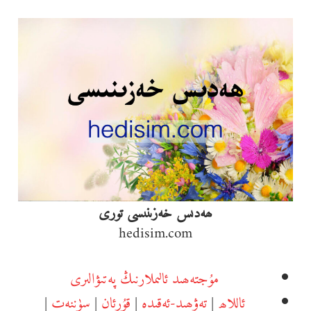
Ski
t
conten
ھەدىس خەزىنىسى تورى
hedisim.com
مۇجتەھىد ئالىملارنىڭ پەتىۋالىرى
ئاللاھ
|
تەۋھىد-ئەقىدە
|
قۇرئان
|
سۈننەت
|