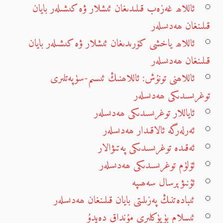
ئاللاھ غەزەب قىلىدىغان ئىشلار ۋە كىشىلەر بايان
قىلىنغان ھەدىسلەر
ئاللاھ ياخشى كۆرىدىغان ئىشلار ۋە كىشىلەر بايان
قىلىنغان ھەدىسلەر
ئاللاھنى تونۇش: ئاللاھنىڭ ئىسىم-سۈپەتلىرى
توغرىسىدىكى ھەدىسلەر
ئاياللار توغرىسىدىكى ھەدىسلەر
ئەرلەرگە ئالاقىدار ھەدىسلەر
ئەقىدە توغرىسىدىكى پەتىۋالار
ئۆلۈم توغرىسىدىكى ھەدىسلەر
ئۇنىۋېرسال سەھىپە
ئىبادەتنىڭ پەزىلىتى بايان قىلىنغان ھەدىسلەر
ئىسلام بۈيۈكلىرى مۇنداق دەيدۇ