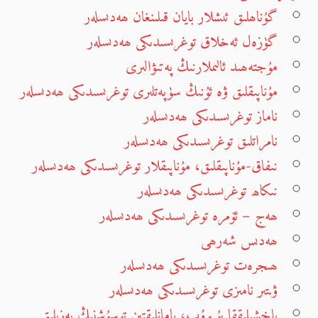
گۇناھلىق ئىشلار بايان قىلىنغان ھەدىسلەر
گۈزەل ئەخلاق توغرىسىدىكى ھەدىسلەر
مۇجتەھىد ئالىملارنىڭ پەتىۋالىرى
مۇناپىقلىق ۋە ئۇنىڭ سۈپەتلىرى توغرىسىدىكى ھەدىسلەر
ناماز توغرىسىدىكى ھەدىسلەر
نامراتلىق توغرىسىدىكى ھەدىسلەر
نىفاق-مۇناپىقلىق، مۇناپىقلار توغرىسىدىكى ھەدىسلەر
نىكاھ توغرىسىدىكى ھەدىسلەر
ھەج – ئۆمرە توغرىسىدىكى ھەدىسلەر
ھەدىس شەرھى
ھىجرەت توغرىسىدىكى ھەدىسلەر
ۋىتىر نامىزى توغرىسىدىكى ھەدىسلەر
ياخشىلىققا بۇيرۇپ، يامانلىقتىن توسۇشنىڭ پەزىلىتى