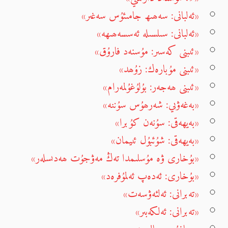
«ئەلبانى: سەھىھ جامىئۇس سەغىر»
«ئەلبانى: سىلسىلە ئەسسەھىھە»
«ئىبنى كەسىر: مۇسنەد فارۇق»
«ئىبنى مۇبارەك: زۇھد»
«ئىبنى ھەجەر: بۇلۇغۇلمەرام»
«بەغەۋىي: شەرھۇس سۇننە»
«بەيھەقى: سۇنەن كۇبرا»
«بەيھەقى: شۇئبۇل ئىيمان»
«بۇخارى ۋە مۇسلىمدا تەڭ مەۋجۇت ھەدىسلەر»
«بۇخارى: ئەدەپ ئەلمۇفرەد»
«تەبرانى: ئەلئەۋسەت»
«تەبرانى: ئەلكەبىر»