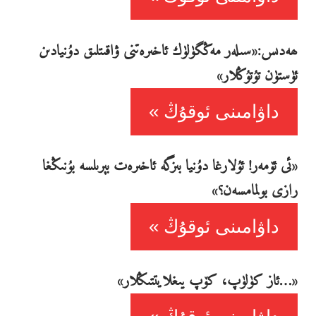
ھەدىس:«سىلەر مەڭگۈلۈك ئاخىرەتنى ۋاقىتلىق دۇنيادىن
ئۈستۈن تۇتۇڭلار»
داۋامىنى ئوقۇڭ
«ئى ئۆمەر! ئۇلارغا دۇنيا بىزگە ئاخىرەت بېرىلسە بۇنىڭغا
رازى بولمامسەن؟»
داۋامىنى ئوقۇڭ
«…ئاز كۈلۈپ، كۆپ يىغلايتتىڭلار»