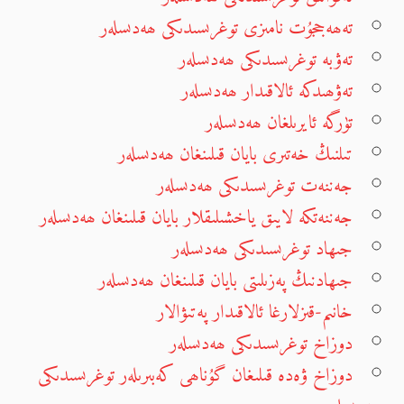
تەھەججۇت نامىزى توغرىسىدىكى ھەدىسلەر
تەۋبە توغرىسىدىكى ھەدىسلەر
تەۋھىدكە ئالاقىدار ھەدىسلەر
تۈرگە ئايرىلغان ھەدىسلەر
تىلنىڭ خەتىرى بايان قىلىنغان ھەدىسلەر
جەننەت توغرىسىدىكى ھەدىسلەر
جەننەتكە لايىق ياخشىلىقلار بايان قىلىنغان ھەدىسلەر
جىھاد توغرىسىدىكى ھەدىسلەر
جىھادنىڭ پەزىلىتى بايان قىلىنغان ھەدىسلەر
خانىم-قىزلارغا ئالاقىدار پەتىۋالار
دوزاخ توغرىسىدىكى ھەدىسلەر
دوزاخ ۋەدە قىلىغان گۇناھى كەبىرىلەر توغرىسىدىكى