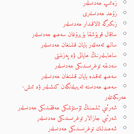
زەئىپ ھەدىسلەر
زۇھد ھەدىسلىرى
زىكىرگە ئالاقىدار ھەدىسلەر
ساقال قويۇشقا بۇيرۇغان سەھىھ ھەدىسلەر
سالىھ ئەمەللەر بايان قىلىنغان ھەدىسلەر
ساھابىلەرنىڭ ھاياتى ۋە پەزىلىتى
سەدىقە توغرىسىدىكى ھەدىسلەر
سەھىھ ئەقىدە بايان قىلىنغان ھەدىسلەر
سەھىھ ھەدىستە ئەيىبلەنگەن كىشىلەر ۋە ئىش-
ھەرىكەتلەر
شەرئىي ئىلىمنىڭ ئۈستۈنلىكى ھەققىدىكى ھەدىسلەر
شەرئىي جازالار توغرىسىدىكى ھەدىسلەر
شەھىدلىك توغرىسىدىكى ھەدىسلەر