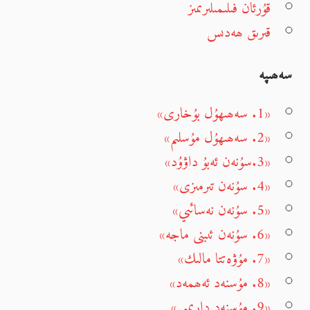
قۇرئان فىلىمىلىرىمىز
قىرىق ھەدىس
سەھىپە
«1. سەھىھۇل بۇخارى»
«2. سەھىھۇل مۇسلىم»
«3.سۇنەن ئەبۇ داۋۇد»
«4. سۇنەن تىرمىزى»
«5. سۇنەن نەسائىي»
«6. سۇنەن ئىبنى ماجە»
«7. مۇۋەتتا مالىك»
«8. مۇسنەد ئەھمەد»
«9. مۇسنەد دارىمىي»