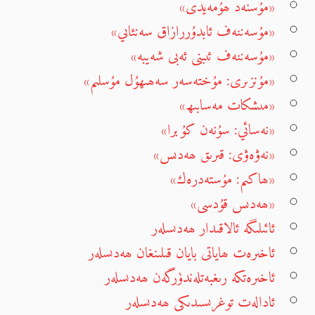
«مۇسنەد ھۇمەيدى»
«مۇسەننەف ئابدۇررازاق سەنئاىي»
«مۇسەننەف ئىبنى ئەبى شەيبە»
«مۇنزىرى: مۇختەسەر سەھىھۇل مۇسلىم»
«مىشكات مەسابىھ»
«نەسائي: سۇنەن كۇبرا»
«نەۋەۋى: قىرىق ھەدىس»
«ھاكىم: مۇستەدرەك»
«ھەدىس قۇدسى»
ئائىلىگە ئالاقىدار ھەدىسلەر
ئاخىرەت ھاياتى بايان قىلىنغان ھەدىسلەر
ئاخىرەتكە رىغبەتلەندۈرگەن ھەدىسلەر
ئادالەت توغرىسىدىكى ھەدىسلەر