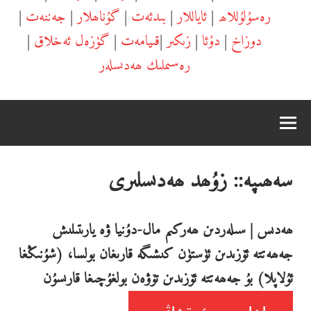
رەسۇلۇللاھ
|
ئاياللار
|
بىدئەت
|
گۇناھلار
|
جەننەت
|
دوزاخ
|
دۇئا
|
زىكىر
|
قىيامەت
|
گۈزەل ئەخلاق
|
رەسىملىك ھەدىسلەر
سەھىپە::
زۇھد ھەدىسلىرى
ھەدىس | سىلەردىن ھەركىم مال-دۇنيا ۋە يارىتىلىش
جەھەتتە ئۆزىدىن ئۈستۈن كىشىگە قارىغان بولسا، (شۇنىڭغا
ئۇلاپلا) بۇ جەھەتتە ئۆزىدىن تۆۋەن بولغۇچىغا قارىسۇن