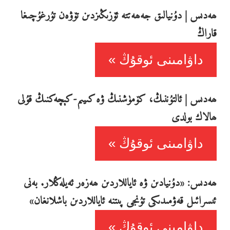
ھەدىس | دۇنيالىق جەھەتتە ئۆزىڭىزدىن تۆۋەن تۇرغۇچىغا
قاراڭ
داۋامىنى ئوقۇڭ
ھەدىس | ئالتۇننىڭ، كۆمۈشنىڭ ۋە كىيىم-كېچەكنىڭ قۇلى
ھالاك بولدى
داۋامىنى ئوقۇڭ
ھەدىس: «دۇنيادىن ۋە ئاياللاردىن ھەزەر ئەيلەڭلار. بەنى
ئىسرائىل قەۋمىدىكى تۇنجى پىتنە ئاياللاردىن باشلانغان»
داۋامىنى ئوقۇڭ