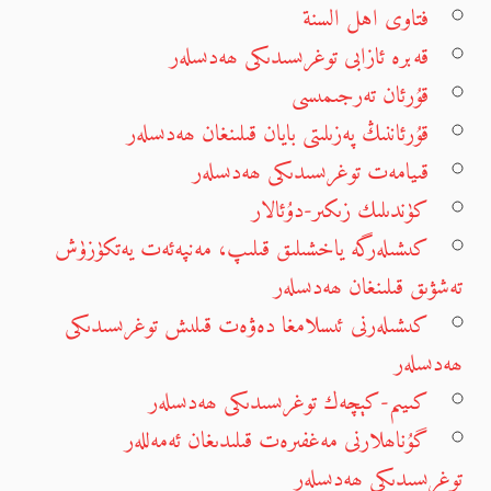
فتاوى اهل السنة
قەبرە ئازابى توغرىسىدىكى ھەدىسلەر
قۇرئان تەرجىمىسى
قۇرئاننىڭ پەزىلىتى بايان قىلىنغان ھەدىسلەر
قىيامەت توغرىسىدىكى ھەدىسلەر
كۈندىلىك زىكىر-دۇئالار
كىشىلەرگە ياخشىلىق قىلىپ، مەنپەئەت يەتكۈزۈش
تەشۋىق قىلىنغان ھەدىسلەر
كىشىلەرنى ئىسلامغا دەۋەت قىلىش توغرىسىدىكى
ھەدىسلەر
كىيىم-كېچەك توغرىسىدىكى ھەدىسلەر
گۇناھلارنى مەغفىرەت قىلىدىغان ئەمەللەر
توغرىسىدىكى ھەدىسلەر