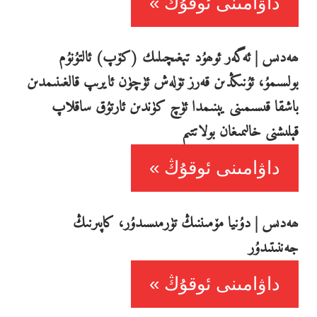
داۋامىنى ئوقۇڭ
ھەدىس | ئەگەر ئوھۇد تېغىچىلىك (كۆپ) ئالتۇنۇم
بولسىمۇ، ئۇنىڭدىن قەرز تۆلەش ئۈچۈن ئايرىپ قالغىنىمدىن
باشقا قىسىمىنى يېنىمدا ئۈچ كۈندىن ئارتۇق ساقلاپ
قېلىشنى خالىمىغان بولاتتىم
داۋامىنى ئوقۇڭ
ھەدىس | دۇنيا مۆمىننىڭ تۈرمىسىدۇر، كاپىرنىڭ
جەننىتىدۇر
داۋامىنى ئوقۇڭ