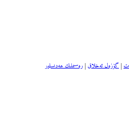
ەت
|
گۈزەل ئەخلاق
|
رەسىملىك ھەدىسلەر