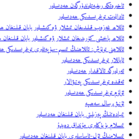
ئاخىرەتكە رىغبەتلەندۈرگەن ھەدىسلەر
ئادالەت توغرىسىدىكى ھەدىسلەر
ئاللاھ غەزەب قىلىدىغان ئىشلار ۋە كىشىلەر بايان قىلىنغان ھ
ئاللاھ ياخشى كۆرىدىغان ئىشلار ۋە كىشىلەر بايان قىلىنغان 
ئاللاھنى تونۇش: ئاللاھنىڭ ئىسىم-سۈپەتلىرى توغرىسىدىكى ھە
ئاياللار توغرىسىدىكى ھەدىسلەر
ئەرلەرگە ئالاقىدار ھەدىسلەر
ئەقىدە توغرىسىدىكى پەتىۋالار
ئۆلۈم توغرىسىدىكى ھەدىسلەر
ئۇنىۋېرسال سەھىپە
ئىبادەتنىڭ پەزىلىتى بايان قىلىنغان ھەدىسلەر
ئىسلام بۈيۈكلىرى مۇنداق دەيدۇ
ئىسلامنىڭ ئۇل-ئاساسلىرى بايان قىلىنغان ھەدىسلەر