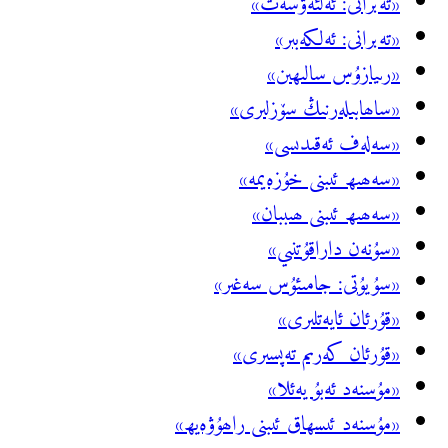
«تەبرانى: ئەلئەۋسەت»
«تەبرانى: ئەلكەبىر»
«رىيازۇس سالىھىن»
«ساھابىلەرنىڭ سۆزلىرى»
«سەلەف ئەقىدىسى»
«سەھىھ ئىبنى خۇزەيمە»
«سەھىھ ئىبنى ھىببان»
«سۇنەن داراقۇتنىي»
«سۇيۇتى: جامىئۇس سەغىر»
«قۇرئان ئايەتلىرى»
«قۇرئان كەرىم تەپسىرى»
«مۇسنەد ئەبۇ يەئلا»
«مۇسنەد ئىسھاق ئىبنى راھۇۋەيھ»