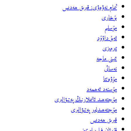
ئىمام نەۋەۋى: قىرىق ھەدىس
بۇخارى
مۇسلىم
ئەبۇ داۋۇد
تىرمىزى
ئىبنى ماجە
نەسائى
مۇۋەتتا
مۇسنەد ئ‍ەھمەد
مۇجتەھىد ئالىملارنىڭ پەتىۋالىرى
مۇجتەھىدلەر پەتىۋالىرى
قىرىق ھەدىس
قۇرئان فىلىمىلىرىمىز