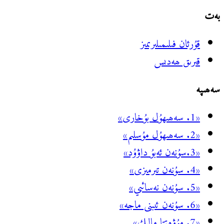
بەت
قۇرئان فىلىمىلىرىمىز
قىرىق ھەدىس
سەھىپە
«1. سەھىھۇل بۇخارى»
«2. سەھىھۇل مۇسلىم»
«3.سۇنەن ئەبۇ داۋۇد»
«4. سۇنەن تىرمىزى»
«5. سۇنەن نەسائىي»
«6. سۇنەن ئىبنى ماجە»
«7. مۇۋەتتا مالىك»