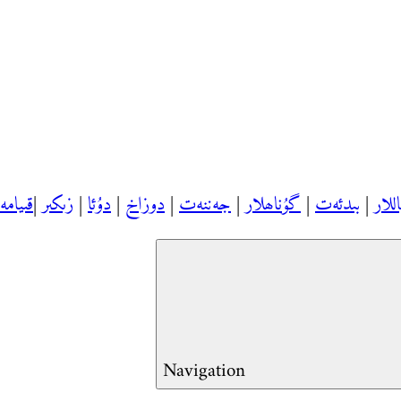
اللار
|
بىدئەت
|
گۇناھلار
|
جەننەت
|
دوزاخ
|
دۇئا
|
زىكىر
|
قىيام
Navigation