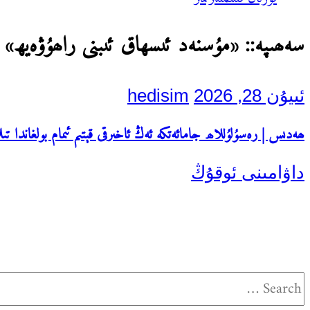
سەھىپە::
«مۇسنەد ئىسھاق ئىبنى راھۇۋەيھ»
ئىيۇن 28, 2026
hedisim
ھەدىس | رەسۇلۇللاھ جامائەتكە ئەڭ ئاخىرقى قېتىم ئىمام بولغاندا ت
داۋامىنى ئوقۇڭ
Search
for: