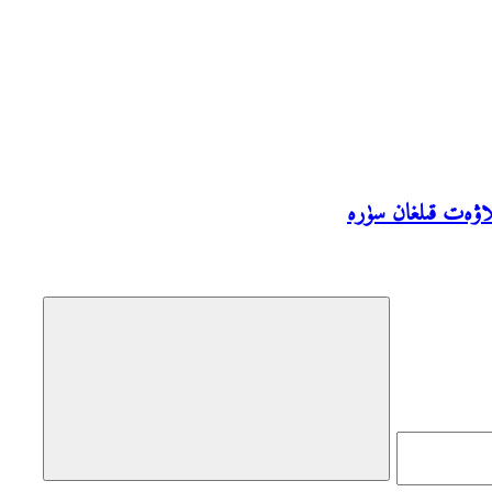
ىلاۋەت قىلغان سۈرە