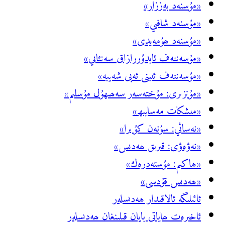
«مۇسنەد بەززار»
«مۇسنەد شافىي»
«مۇسنەد ھۇمەيدى»
«مۇسەننەف ئابدۇررازاق سەنئاىي»
«مۇسەننەف ئىبنى ئەبى شەيبە»
«مۇنزىرى: مۇختەسەر سەھىھۇل مۇسلىم»
«مىشكات مەسابىھ»
«نەسائي: سۇنەن كۇبرا»
«نەۋەۋى: قىرىق ھەدىس»
«ھاكىم: مۇستەدرەك»
«ھەدىس قۇدسى»
ئائىلىگە ئالاقىدار ھەدىسلەر
ئاخىرەت ھاياتى بايان قىلىنغان ھەدىسلەر