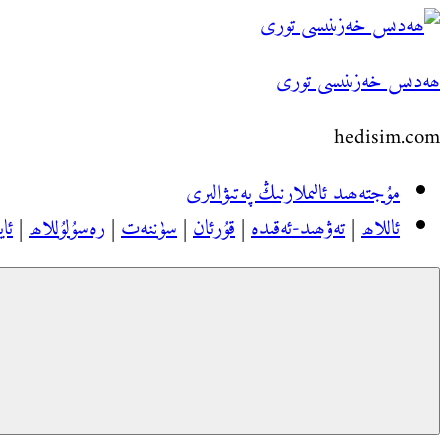
Skip
to
ھەدىس خەزىنىسى تورى
content
hedisim.com
مۇجتەھىد ئالىملارنىڭ پەتىۋالىرى
ئاللاھ
|
تەۋھىد-ئەقىدە
|
قۇرئان
|
سۈننەت
|
رەسۇلۇللاھ
|
ئاي