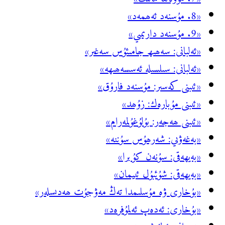
«8. مۇسنەد ئەھمەد»
«9. مۇسنەد دارىمىي»
«ئەلبانى: سەھىھ جامىئۇس سەغىر»
«ئەلبانى: سىلسىلە ئەسسەھىھە»
«ئىبنى كەسىر: مۇسنەد فارۇق»
«ئىبنى مۇبارەك: زۇھد»
«ئىبنى ھەجەر: بۇلۇغۇلمەرام»
«بەغەۋىي: شەرھۇس سۇننە»
«بەيھەقى: سۇنەن كۇبرا»
«بەيھەقى: شۇئبۇل ئىيمان»
«بۇخارى ۋە مۇسلىمدا تەڭ مەۋجۇت ھەدىسلەر»
«بۇخارى: ئەدەپ ئەلمۇفرەد»