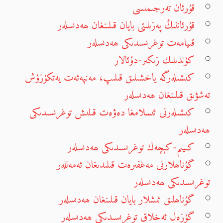
قۇرئان تەرجىمىسى
قۇرئاننىڭ پەزىلىتى بايان قىلىنغان ھەدىسلەر
قىيامەت توغرىسىدىكى ھەدىسلەر
كۈندىلىك زىكىر-دۇئالار
كىشىلەرگە ياخشىلىق قىلىپ، مەنپەئەت يەتكۈزۈش
تەشۋىق قىلىنغان ھەدىسلەر
كىشىلەرنى ئىسلامغا دەۋەت قىلىش توغرىسىدىكى
ھەدىسلەر
كىيىم-كېچەك توغرىسىدىكى ھەدىسلەر
گۇناھلارنى مەغفىرەت قىلىدىغان ئەمەللەر
توغرىسىدىكى ھەدىسلەر
گۇناھلىق ئىشلار بايان قىلىنغان ھەدىسلەر
گۈزەل ئەخلاق توغرىسىدىكى ھەدىسلەر