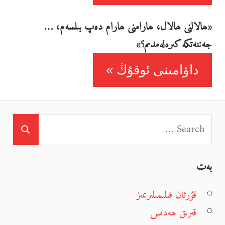
«ھالالنى ھالال، ھارامنى ھارام دەپ بىلسەم، …
جەننەتكە كىرەلەمدىم؟»
داۋامىنى ئوقۇڭ
بەت
قۇرئان فىلىمىلىرىمىز
قىرىق ھەدىس