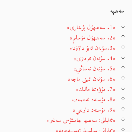
سەھىپە
«1. سەھىھۇل بۇخارى»
«2. سەھىھۇل مۇسلىم»
«3.سۇنەن ئەبۇ داۋۇد»
«4. سۇنەن تىرمىزى»
«5. سۇنەن نەسائىي»
«6. سۇنەن ئىبنى ماجە»
«7. مۇۋەتتا مالىك»
«8. مۇسنەد ئەھمەد»
«9. مۇسنەد دارىمىي»
«ئەلبانى: سەھىھ جامىئۇس سەغىر»
«ئەلبانى: سىلسىلە ئەسسەھىھە»