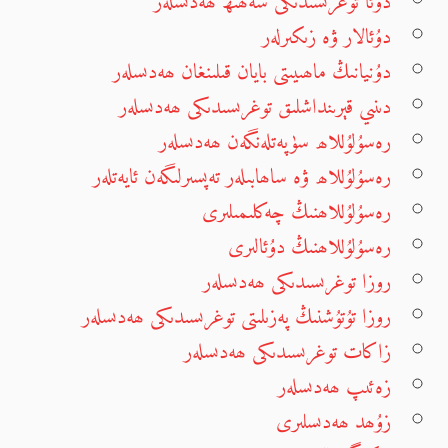
دۇئا توغرىسىدىكى سەھىھ ھەدىسلەر
دۇئالار ۋە زىكىرلەر
دۇنيانىڭ ماھىيىتى بايان قىلىنغان ھەدىسلەر
دىنىي قېرىنداشلىق توغرىسىدىكى ھەدىسلەر
رەسۇلۇللاھ سۈپەتلەنگەن ھەدىسلەر
رەسۇلۇللاھ ۋە ساھابىلەر تەپسىرلىگەن ئايەتلەر
رەسۇلۇللاھنىڭ چەكلىمىلىرى
رەسۇلۇللاھنىڭ دۇئالىرى
روزا توغرىسىدىكى ھەدىسلەر
روزا تۇتۇشنىڭ پەزىلىتى توغرىسىدىكى ھەدىسلەر
زاكات توغرىسىدىكى ھەدىسلەر
زەئىپ ھەدىسلەر
زۇھد ھەدىسلىرى