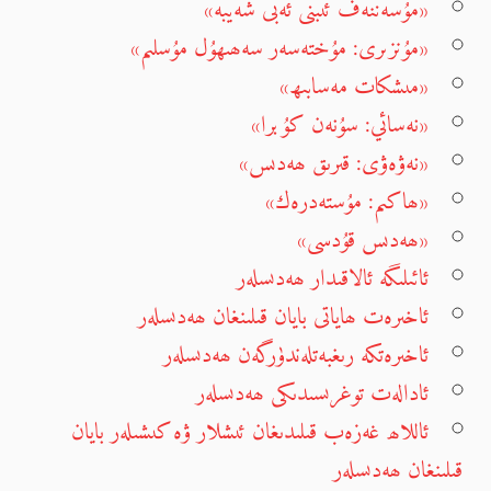
«مۇسەننەف ئىبنى ئەبى شەيبە»
«مۇنزىرى: مۇختەسەر سەھىھۇل مۇسلىم»
«مىشكات مەسابىھ»
«نەسائي: سۇنەن كۇبرا»
«نەۋەۋى: قىرىق ھەدىس»
«ھاكىم: مۇستەدرەك»
«ھەدىس قۇدسى»
ئائىلىگە ئالاقىدار ھەدىسلەر
ئاخىرەت ھاياتى بايان قىلىنغان ھەدىسلەر
ئاخىرەتكە رىغبەتلەندۈرگەن ھەدىسلەر
ئادالەت توغرىسىدىكى ھەدىسلەر
ئاللاھ غەزەب قىلىدىغان ئىشلار ۋە كىشىلەر بايان
قىلىنغان ھەدىسلەر