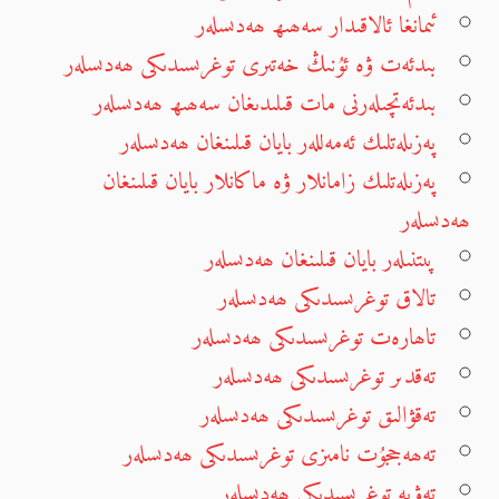
ئىمانغا ئالاقىدار سەھىھ ھەدىسلەر
بىدئەت ۋە ئۇنىڭ خەتىرى توغرىسىدىكى ھەدىسلەر
بىدئەتچىلەرنى مات قىلىدىغان سەھىھ ھەدىسلەر
پەزىلەتلىك ئەمەللەر بايان قىلىنغان ھەدىسلەر
پەزىلەتلىك زامانلار ۋە ماكانلار بايان قىلىنغان
ھەدىسلەر
پىتنىلەر بايان قىلىنغان ھەدىسلەر
تالاق توغرىسىدىكى ھەدىسلەر
تاھارەت توغرىسىدىكى ھەدىسلەر
تەقدىر توغرىسىدىكى ھەدىسلەر
تەقۋالىق توغرىسىدىكى ھەدىسلەر
تەھەججۇت نامىزى توغرىسىدىكى ھەدىسلەر
تەۋبە توغرىسىدىكى ھەدىسلەر