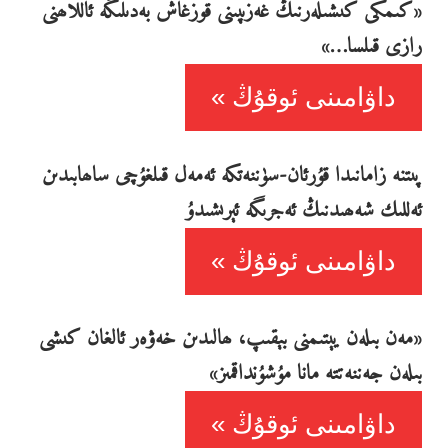
«كىمكى كىشىلەرنىڭ غەزىپىنى قوزغاش بەدىلىگە ئاللاھنى
رازى قىلسا…»
داۋامىنى ئوقۇڭ
پىتنە زامانىدا قۇرئان-سۈننەتكە ئەمەل قىلغۇچى ساھابىدىن
ئەللىك شەھىدنىڭ ئەجرىگە ئېرىشىدۇ
داۋامىنى ئوقۇڭ
«مەن بىلەن يېتىمنى بېقىپ، ھالىدىن خەۋەر ئالغان كىشى
بىلەن جەننەتتە مانا مۇشۇنداقمىز»
داۋامىنى ئوقۇڭ