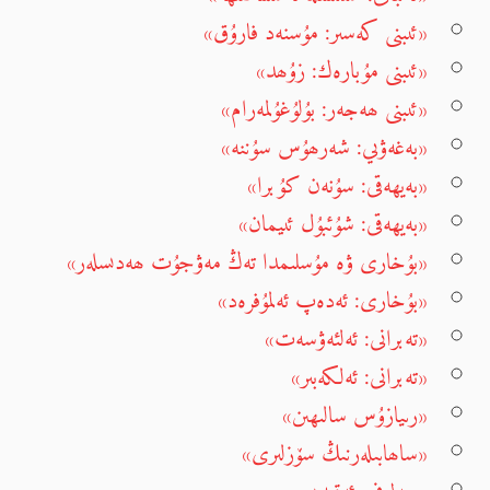
«ئىبنى كەسىر: مۇسنەد فارۇق»
«ئىبنى مۇبارەك: زۇھد»
«ئىبنى ھەجەر: بۇلۇغۇلمەرام»
«بەغەۋىي: شەرھۇس سۇننە»
«بەيھەقى: سۇنەن كۇبرا»
«بەيھەقى: شۇئبۇل ئىيمان»
«بۇخارى ۋە مۇسلىمدا تەڭ مەۋجۇت ھەدىسلەر»
«بۇخارى: ئەدەپ ئەلمۇفرەد»
«تەبرانى: ئەلئەۋسەت»
«تەبرانى: ئەلكەبىر»
«رىيازۇس سالىھىن»
«ساھابىلەرنىڭ سۆزلىرى»