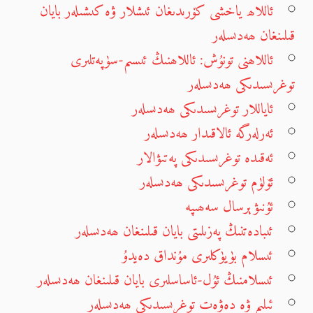
ئاللاھ ياخشى كۆرىدىغان ئىشلار ۋە كىشىلەر بايان
قىلىنغان ھەدىسلەر
ئاللاھنى تونۇش: ئاللاھنىڭ ئىسىم-سۈپەتلىرى
توغرىسىدىكى ھەدىسلەر
ئاياللار توغرىسىدىكى ھەدىسلەر
ئەرلەرگە ئالاقىدار ھەدىسلەر
ئەقىدە توغرىسىدىكى پەتىۋالار
ئۆلۈم توغرىسىدىكى ھەدىسلەر
ئۇنىۋېرسال سەھىپە
ئىبادەتنىڭ پەزىلىتى بايان قىلىنغان ھەدىسلەر
ئىسلام بۈيۈكلىرى مۇنداق دەيدۇ
ئىسلامنىڭ ئۇل-ئاساسلىرى بايان قىلىنغان ھەدىسلەر
ئىلىم ۋە دەۋەت توغرىسىدىكى ھەدىسلەر