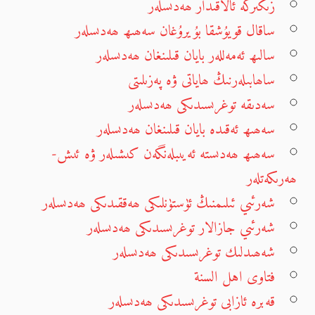
زىكىرگە ئالاقىدار ھەدىسلەر
ساقال قويۇشقا بۇيرۇغان سەھىھ ھەدىسلەر
سالىھ ئەمەللەر بايان قىلىنغان ھەدىسلەر
ساھابىلەرنىڭ ھاياتى ۋە پەزىلىتى
سەدىقە توغرىسىدىكى ھەدىسلەر
سەھىھ ئەقىدە بايان قىلىنغان ھەدىسلەر
سەھىھ ھەدىستە ئەيىبلەنگەن كىشىلەر ۋە ئىش-
ھەرىكەتلەر
شەرئىي ئىلىمنىڭ ئۈستۈنلىكى ھەققىدىكى ھەدىسلەر
شەرئىي جازالار توغرىسىدىكى ھەدىسلەر
شەھىدلىك توغرىسىدىكى ھەدىسلەر
فتاوى اهل السنة
قەبرە ئازابى توغرىسىدىكى ھەدىسلەر