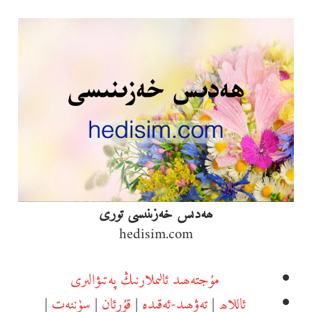
Ski
t
conten
ھەدىس خەزىنىسى تورى
hedisim.com
مۇجتەھىد ئالىملارنىڭ پەتىۋالىرى
ئاللاھ
|
تەۋھىد-ئەقىدە
|
قۇرئان
|
سۈننەت
|