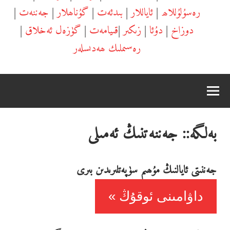
رەسۇلۇللاھ
|
ئاياللار
|
بىدئەت
|
گۇناھلار
|
جەننەت
|
دوزاخ
|
دۇئا
|
زىكىر
|
قىيامەت
|
گۈزەل ئەخلاق
|
رەسىملىك ھەدىسلەر
بەلگە::
جەننەتنىڭ ئەمىلى
جەننىتى ئايالنىڭ مۇھىم سۈپەتلىرىدىن بىرى
داۋامىنى ئوقۇڭ