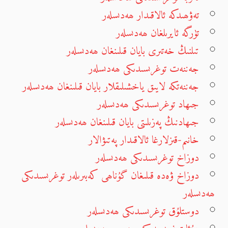
تەۋھىدكە ئالاقىدار ھەدىسلەر
تۈرگە ئايرىلغان ھەدىسلەر
تىلنىڭ خەتىرى بايان قىلىنغان ھەدىسلەر
جەننەت توغرىسىدىكى ھەدىسلەر
جەننەتكە لايىق ياخشىلىقلار بايان قىلىنغان ھەدىسلەر
جىھاد توغرىسىدىكى ھەدىسلەر
جىھادنىڭ پەزىلىتى بايان قىلىنغان ھەدىسلەر
خانىم-قىزلارغا ئالاقىدار پەتىۋالار
دوزاخ توغرىسىدىكى ھەدىسلەر
دوزاخ ۋەدە قىلىغان گۇناھى كەبىرىلەر توغرىسىدىكى
ھەدىسلەر
دوستلۇق توغرىسىدىكى ھەدىسلەر