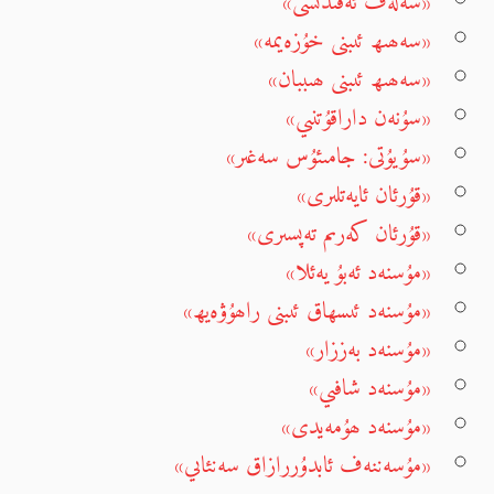
«سەلەف ئەقىدىسى»
«سەھىھ ئىبنى خۇزەيمە»
«سەھىھ ئىبنى ھىببان»
«سۇنەن داراقۇتنىي»
«سۇيۇتى: جامىئۇس سەغىر»
«قۇرئان ئايەتلىرى»
«قۇرئان كەرىم تەپسىرى»
«مۇسنەد ئەبۇ يەئلا»
«مۇسنەد ئىسھاق ئىبنى راھۇۋەيھ»
«مۇسنەد بەززار»
«مۇسنەد شافىي»
«مۇسنەد ھۇمەيدى»
«مۇسەننەف ئابدۇررازاق سەنئاىي»