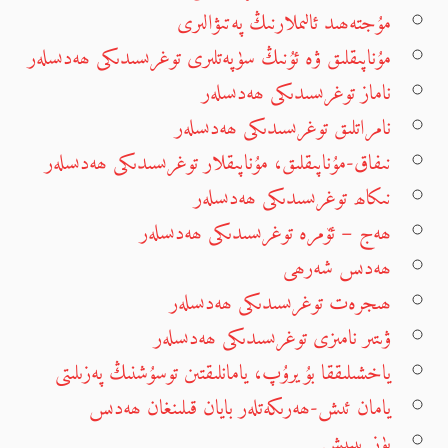
مۇجتەھىد ئالىملارنىڭ پەتىۋالىرى
مۇناپىقلىق ۋە ئۇنىڭ سۈپەتلىرى توغرىسىدىكى ھەدىسلەر
ناماز توغرىسىدىكى ھەدىسلەر
نامراتلىق توغرىسىدىكى ھەدىسلەر
نىفاق-مۇناپىقلىق، مۇناپىقلار توغرىسىدىكى ھەدىسلەر
نىكاھ توغرىسىدىكى ھەدىسلەر
ھەج – ئۆمرە توغرىسىدىكى ھەدىسلەر
ھەدىس شەرھى
ھىجرەت توغرىسىدىكى ھەدىسلەر
ۋىتىر نامىزى توغرىسىدىكى ھەدىسلەر
ياخشىلىققا بۇيرۇپ، يامانلىقتىن توسۇشنىڭ پەزىلىتى
يامان ئىش-ھەرىكەتلەر بايان قىلىنغان ھەدىس
يۈز يېپىش