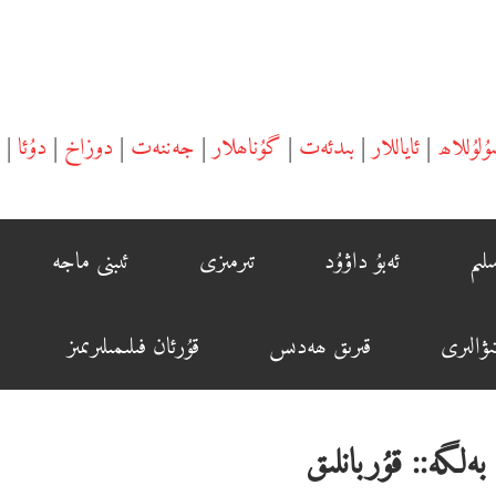
ۇلۇللاھ
|
ئاياللار
|
بىدئەت
|
گۇناھلار
|
جەننەت
|
دوزاخ
|
دۇئا
|
لىم
ئەبۇ داۋۇد
تىرمىزى
ئىبنى ماجە
ۋالىرى
قىرىق ھەدىس
قۇرئان فىلىمىلىرىمىز
بەلگە::
قۇربانلىق