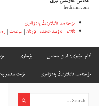
ھەدىس خەزىنىسى تورى
hedisim.com
مۇجتەھىد ئالىملارنىڭ پەتىۋالىرى
ئاللاھ
|
تەۋھىد-ئەقىدە
|
قۇرئان
|
سۈننەت
|
رەس
ئىمام نەۋەۋى: قىرىق ھەدىس
بۇخارى
مۇس
مۇجتەھىد ئالىملارنىڭ پەتىۋالىرى
مۇجتەھىدلەر پەتى