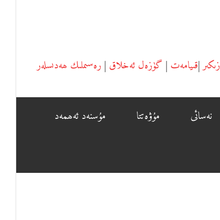
زىكىر
|
قىيامەت
|
گۈزەل ئەخلاق
|
رەسىملىك ھەدىسلەر
نەسائى
مۇۋەتتا
مۇسنەد ئ‍ەھمەد