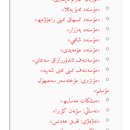
«مۇسنەد ئەبۇ يەئلا»
«مۇسنەد ئىسھاق ئىبنى راھۇۋەيھ»
«مۇسنەد بەززار»
«مۇسنەد شافىي»
«مۇسنەد ھۇمەيدى»
«مۇسەننەف ئابدۇررازاق سەنئاىي»
«مۇسەننەف ئىبنى ئەبى شەيبە»
«مۇنزىرى: مۇختەسەر سەھىھۇل
مۇسلىم»
«مىشكات مەسابىھ»
«نەسائي: سۇنەن كۇبرا»
«نەۋەۋى: قىرىق ھەدىس»