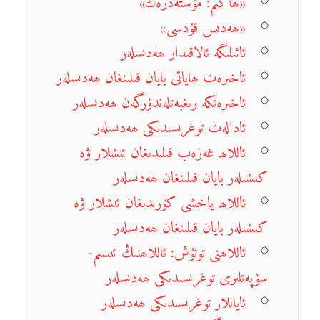
«ھاكىم: مۇستەدرەك»
«ھەدىس قۇدسى»
ئائىلىگە ئالاقىدار ھەدىسلەر
ئاخىرەت ھاياتى بايان قىلىنغان ھەدىسلەر
ئاخىرەتكە رىغبەتلەندۈرگەن ھەدىسلەر
ئادالەت توغرىسىدىكى ھەدىسلەر
ئاللاھ غەزەب قىلىدىغان ئىشلار ۋە
كىشىلەر بايان قىلىنغان ھەدىسلەر
ئاللاھ ياخشى كۆرىدىغان ئىشلار ۋە
كىشىلەر بايان قىلىنغان ھەدىسلەر
ئاللاھنى تونۇش: ئاللاھنىڭ ئىسىم-
سۈپەتلىرى توغرىسىدىكى ھەدىسلەر
ئاياللار توغرىسىدىكى ھەدىسلەر