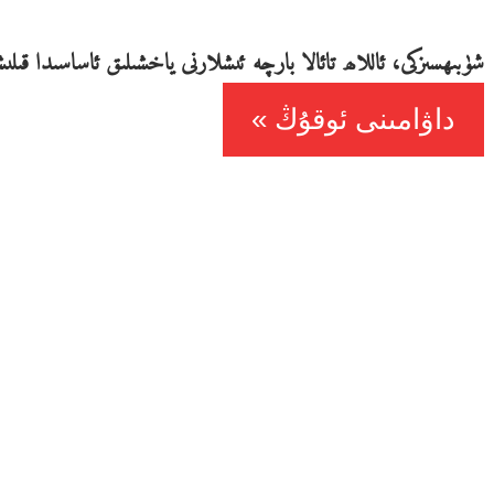
شۈبىھسىزكى، ئاللاھ تائالا بارچە ئىشلارنى ياخشىلىق ئاساسىدا قىلىشنى
داۋامىنى ئوقۇڭ