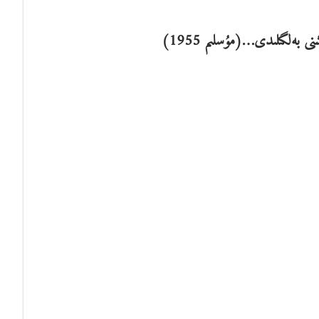
 بەلگىلىدى…(مۇسلىم 1955)