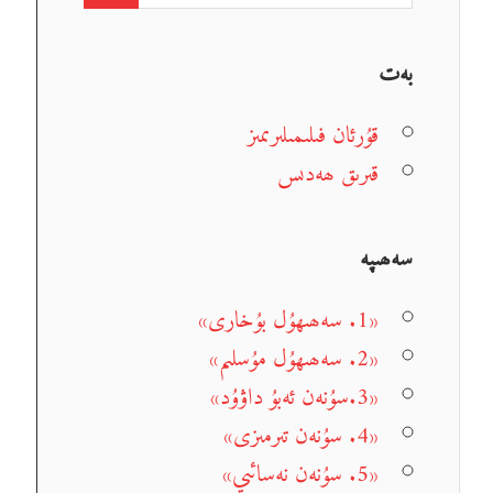
بەت
قۇرئان فىلىمىلىرىمىز
قىرىق ھەدىس
سەھىپە
«1. سەھىھۇل بۇخارى»
«2. سەھىھۇل مۇسلىم»
«3.سۇنەن ئەبۇ داۋۇد»
«4. سۇنەن تىرمىزى»
«5. سۇنەن نەسائىي»