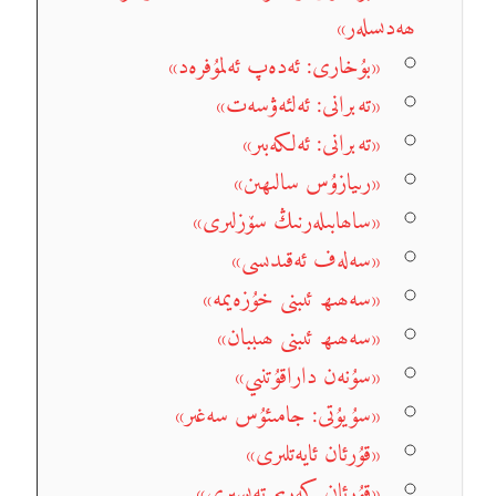
ھەدىسلەر»
«بۇخارى: ئەدەپ ئەلمۇفرەد»
«تەبرانى: ئەلئەۋسەت»
«تەبرانى: ئەلكەبىر»
«رىيازۇس سالىھىن»
«ساھابىلەرنىڭ سۆزلىرى»
«سەلەف ئەقىدىسى»
«سەھىھ ئىبنى خۇزەيمە»
«سەھىھ ئىبنى ھىببان»
«سۇنەن داراقۇتنىي»
«سۇيۇتى: جامىئۇس سەغىر»
«قۇرئان ئايەتلىرى»
«قۇرئان كەرىم تەپسىرى»