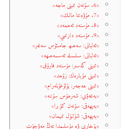
«6. سۇنەن ئىبنى ماجە»
«7. مۇۋەتتا مالىك»
«8. مۇسنەد ئەھمەد»
«9. مۇسنەد دارىمىي»
«ئەلبانى: سەھىھ جامىئۇس سەغىر»
«ئەلبانى: سىلسىلە ئەسسەھىھە»
«ئىبنى كەسىر: مۇسنەد فارۇق»
«ئىبنى مۇبارەك: زۇھد»
«ئىبنى ھەجەر: بۇلۇغۇلمەرام»
«بەغەۋىي: شەرھۇس سۇننە»
«بەيھەقى: سۇنەن كۇبرا»
«بەيھەقى: شۇئبۇل ئىيمان»
«بۇخارى ۋە مۇسلىمدا تەڭ مەۋجۇت