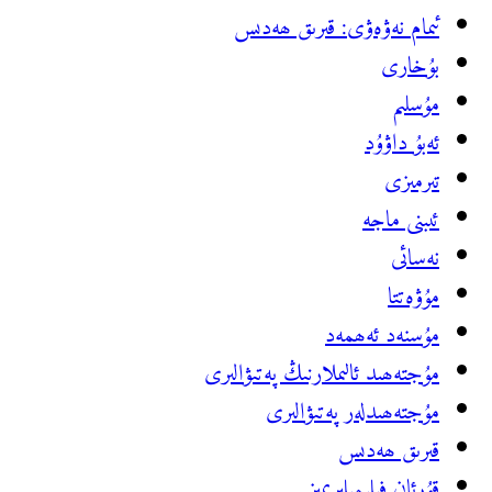
ئىمام نەۋەۋى: قىرىق ھەدىس
بۇخارى
مۇسلىم
ئەبۇ داۋۇد
تىرمىزى
ئىبنى ماجە
نەسائى
مۇۋەتتا
مۇسنەد ئ‍ەھمەد
مۇجتەھىد ئالىملارنىڭ پەتىۋالىرى
مۇجتەھىدلەر پەتىۋالىرى
قىرىق ھەدىس
قۇرئان فىلىمىلىرىمىز