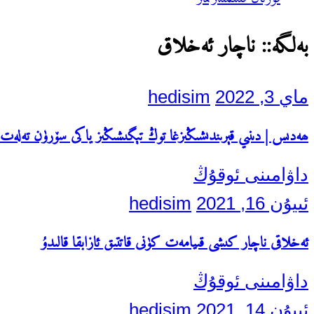
بەلگە::
ناچار ئەخلاق
ماي 3, 2022
hedisim
ھەدىس | دىنىي قېرىندىشىڭىزغا توڭ تېگىشىڭىز ياكى سۆرۈن تەلەت 
داۋامىنى ئوقۇڭ
ئىيۇن 16, 2021
hedisim
ئەخلاقى ناچار كىشى قىيامەت كۈنى قاتتىق ئازابقا قالىدۇ
داۋامىنى ئوقۇڭ
ئىيۇن 14, 2021
hedisim