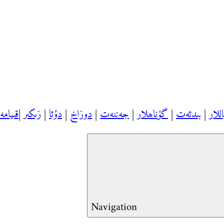
اللار
|
بىدئەت
|
گۇناھلار
|
جەننەت
|
دوزاخ
|
دۇئا
|
زىكىر
|
قىيام
Navigation