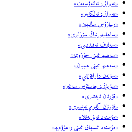
«تەبرانى: ئەلئەۋسەت»
«تەبرانى: ئەلكەبىر»
«رىيازۇس سالىھىن»
«ساھابىلەرنىڭ سۆزلىرى»
«سەلەف ئەقىدىسى»
«سەھىھ ئىبنى خۇزەيمە»
«سەھىھ ئىبنى ھىببان»
«سۇنەن داراقۇتنىي»
«سۇيۇتى: جامىئۇس سەغىر»
«قۇرئان ئايەتلىرى»
«قۇرئان كەرىم تەپسىرى»
«مۇسنەد ئەبۇ يەئلا»
«مۇسنەد ئىسھاق ئىبنى راھۇۋەيھ»