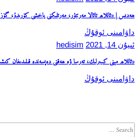
ھەدىس | «ئاللاھ تائالا مەرتتۇر، مەرتلىكنى ياخشى كۆرىدۇ، گ
داۋامىنى ئوقۇڭ
ئىيۇن 14, 2021
hedisim
«ئاللاھ مېنى كىبىرلىك، تەرسا ۋە ھەقنى دەپسەندە قىلىدىغان كىشى
داۋامىنى ئوقۇڭ
Search
for: