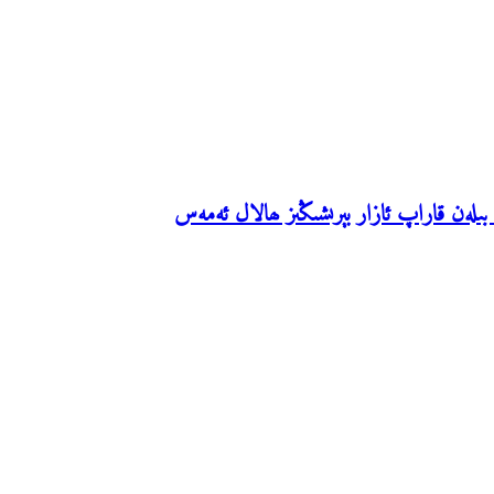
بىلەن قاراپ ئازار بېرىشىڭىز ھالال ئەمەس