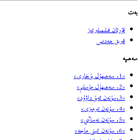
بەت
قۇرئان فىلىمىلىرىمىز
قىرىق ھەدىس
سەھىپە
«1. سەھىھۇل بۇخارى»
«2. سەھىھۇل مۇسلىم»
«3.سۇنەن ئەبۇ داۋۇد»
«4. سۇنەن تىرمىزى»
«5. سۇنەن نەسائىي»
«6. سۇنەن ئىبنى ماجە»