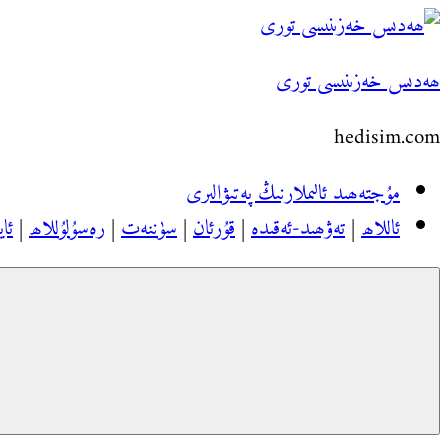
Skip
to
ھەدىس خەزىنىسى تورى
content
hedisim.com
مۇجتەھىد ئالىملارنىڭ پەتىۋالىرى
ئاللاھ
|
تەۋھىد-ئەقىدە
|
قۇرئان
|
سۈننەت
|
رەسۇلۇللاھ
|
ئاي