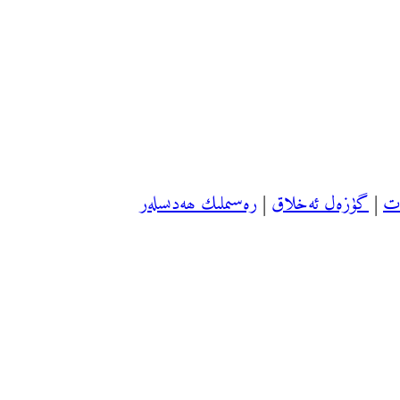
ەت
|
گۈزەل ئەخلاق
|
رەسىملىك ھەدىسلەر