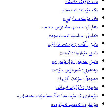
«7. مۇۋەتتا مالىك»
«8. مۇسنەد ئەھمەد»
«9. مۇسنەد دارىمىي»
«ئەلبانى: سەھىھ جامىئۇس سەغىر»
«ئەلبانى: سىلسىلە ئەسسەھىھە»
«ئىبنى كەسىر: مۇسنەد فارۇق»
«ئىبنى مۇبارەك: زۇھد»
«ئىبنى ھەجەر: بۇلۇغۇلمەرام»
«بەغەۋىي: شەرھۇس سۇننە»
«بەيھەقى: سۇنەن كۇبرا»
«بەيھەقى: شۇئبۇل ئىيمان»
«بۇخارى ۋە مۇسلىمدا تەڭ مەۋجۇت ھەدىسلەر»
«بۇخارى: ئەدەپ ئەلمۇفرەد»