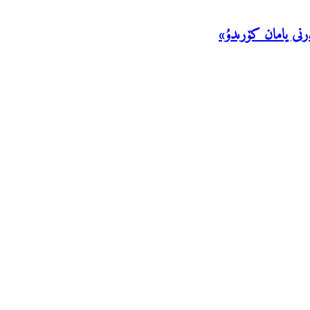
نى يامان كۆرىدۇ»