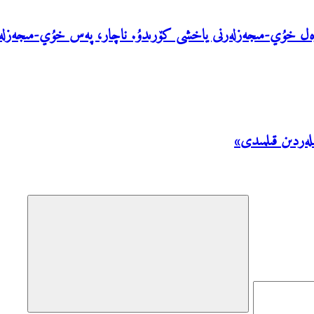
ۈزەل خۇي-مىجەزلەرنى ياخشى كۆرىدۇ. ناچار، پەس خۇي-مىجەزلەر
لەردىن قىلمىدى»