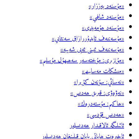
«مۇسنەد بەززار»
«مۇسنەد شافىي»
«مۇسنەد ھۇمەيدى»
«مۇسەننەف ئابدۇررازاق سەنئاىي»
«مۇسەننەف ئىبنى ئەبى شەيبە»
«مۇنزىرى: مۇختەسەر سەھىھۇل مۇسلىم»
«مىشكات مەسابىھ»
«نەسائي: سۇنەن كۇبرا»
«نەۋەۋى: قىرىق ھەدىس»
«ھاكىم: مۇستەدرەك»
«ھەدىس قۇدسى»
ئائىلىگە ئالاقىدار ھەدىسلەر
ئاخىرەت ھاياتى بايان قىلىنغان ھەدىسلەر