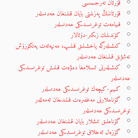
قۇرئان تەرجىمىسى
قۇرئاننىڭ پەزىلىتى بايان قىلىنغان ھەدىسلەر
قىيامەت توغرىسىدىكى ھەدىسلەر
كۈندىلىك زىكىر-دۇئالار
كىشىلەرگە ياخشىلىق قىلىپ، مەنپەئەت يەتكۈزۈش
تەشۋىق قىلىنغان ھەدىسلەر
كىشىلەرنى ئىسلامغا دەۋەت قىلىش توغرىسىدىكى
ھەدىسلەر
كىيىم-كېچەك توغرىسىدىكى ھەدىسلەر
گۇناھلارنى مەغفىرەت قىلىدىغان ئەمەللەر
توغرىسىدىكى ھەدىسلەر
گۇناھلىق ئىشلار بايان قىلىنغان ھەدىسلەر
گۈزەل ئەخلاق توغرىسىدىكى ھەدىسلەر