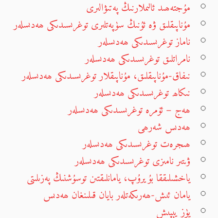
مۇجتەھىد ئالىملارنىڭ پەتىۋالىرى
مۇناپىقلىق ۋە ئۇنىڭ سۈپەتلىرى توغرىسىدىكى ھەدىسلەر
ناماز توغرىسىدىكى ھەدىسلەر
نامراتلىق توغرىسىدىكى ھەدىسلەر
نىفاق-مۇناپىقلىق، مۇناپىقلار توغرىسىدىكى ھەدىسلەر
نىكاھ توغرىسىدىكى ھەدىسلەر
ھەج – ئۆمرە توغرىسىدىكى ھەدىسلەر
ھەدىس شەرھى
ھىجرەت توغرىسىدىكى ھەدىسلەر
ۋىتىر نامىزى توغرىسىدىكى ھەدىسلەر
ياخشىلىققا بۇيرۇپ، يامانلىقتىن توسۇشنىڭ پەزىلىتى
يامان ئىش-ھەرىكەتلەر بايان قىلىنغان ھەدىس
يۈز يېپىش