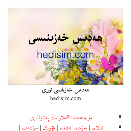
Ski
t
conten
ھەدىس خەزىنىسى تورى
hedisim.com
مۇجتەھىد ئالىملارنىڭ پەتىۋالىرى
ئاللاھ
|
تەۋھىد-ئەقىدە
|
قۇرئان
|
سۈننەت
|