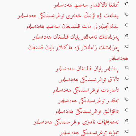
ئىمانغا ئالاقىدار سەھىھ ھەدىسلەر
بىدئەت ۋە ئۇنىڭ خەتىرى توغرىسىدىكى ھەدىسلەر
بىدئەتچىلەرنى مات قىلىدىغان سەھىھ ھەدىسلەر
پەزىلەتلىك ئەمەللەر بايان قىلىنغان ھەدىسلەر
پەزىلەتلىك زامانلار ۋە ماكانلار بايان قىلىنغان
ھەدىسلەر
پىتنىلەر بايان قىلىنغان ھەدىسلەر
تالاق توغرىسىدىكى ھەدىسلەر
تاھارەت توغرىسىدىكى ھەدىسلەر
تەقدىر توغرىسىدىكى ھەدىسلەر
تەقۋالىق توغرىسىدىكى ھەدىسلەر
تەھەججۇت نامىزى توغرىسىدىكى ھەدىسلەر
تەۋبە توغرىسىدىكى ھەدىسلەر