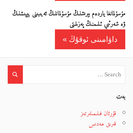
مۇسۇلمانغا ياردەم بېرىشنىڭ مۇسۇلماننىڭ ئەيىبىنى يېپىشنىڭ
ۋە شەرئىي ئىلىمنىڭ پەزىلىتى
داۋامىنى ئوقۇڭ
بەت
قۇرئان فىلىمىلىرىمىز
قىرىق ھەدىس