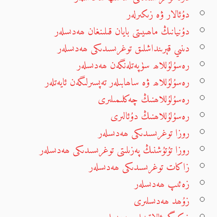
دۇئالار ۋە زىكىرلەر
دۇنيانىڭ ماھىيىتى بايان قىلىنغان ھەدىسلەر
دىنىي قېرىنداشلىق توغرىسىدىكى ھەدىسلەر
رەسۇلۇللاھ سۈپەتلەنگەن ھەدىسلەر
رەسۇلۇللاھ ۋە ساھابىلەر تەپسىرلىگەن ئايەتلەر
رەسۇلۇللاھنىڭ چەكلىمىلىرى
رەسۇلۇللاھنىڭ دۇئالىرى
روزا توغرىسىدىكى ھەدىسلەر
روزا تۇتۇشنىڭ پەزىلىتى توغرىسىدىكى ھەدىسلەر
زاكات توغرىسىدىكى ھەدىسلەر
زەئىپ ھەدىسلەر
زۇھد ھەدىسلىرى