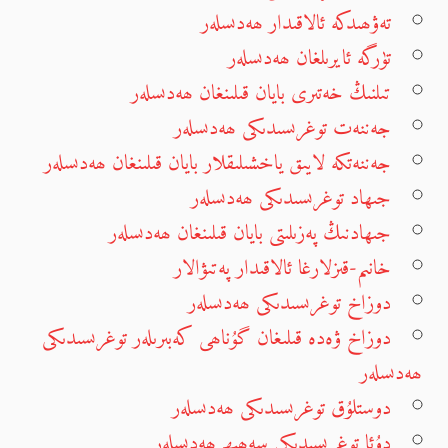
تەۋھىدكە ئالاقىدار ھەدىسلەر
تۈرگە ئايرىلغان ھەدىسلەر
تىلنىڭ خەتىرى بايان قىلىنغان ھەدىسلەر
جەننەت توغرىسىدىكى ھەدىسلەر
جەننەتكە لايىق ياخشىلىقلار بايان قىلىنغان ھەدىسلەر
جىھاد توغرىسىدىكى ھەدىسلەر
جىھادنىڭ پەزىلىتى بايان قىلىنغان ھەدىسلەر
خانىم-قىزلارغا ئالاقىدار پەتىۋالار
دوزاخ توغرىسىدىكى ھەدىسلەر
دوزاخ ۋەدە قىلىغان گۇناھى كەبىرىلەر توغرىسىدىكى
ھەدىسلەر
دوستلۇق توغرىسىدىكى ھەدىسلەر
دۇئا توغرىسىدىكى سەھىھ ھەدىسلەر