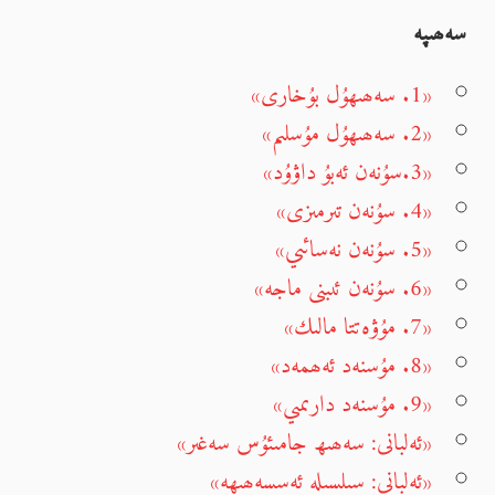
سەھىپە
«1. سەھىھۇل بۇخارى»
«2. سەھىھۇل مۇسلىم»
«3.سۇنەن ئەبۇ داۋۇد»
«4. سۇنەن تىرمىزى»
«5. سۇنەن نەسائىي»
«6. سۇنەن ئىبنى ماجە»
«7. مۇۋەتتا مالىك»
«8. مۇسنەد ئەھمەد»
«9. مۇسنەد دارىمىي»
«ئەلبانى: سەھىھ جامىئۇس سەغىر»
«ئەلبانى: سىلسىلە ئەسسەھىھە»