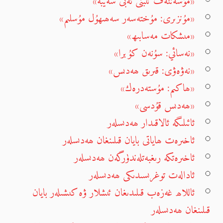
«مۇسەننەف ئىبنى ئەبى شەيبە»
«مۇنزىرى: مۇختەسەر سەھىھۇل مۇسلىم»
«مىشكات مەسابىھ»
«نەسائي: سۇنەن كۇبرا»
«نەۋەۋى: قىرىق ھەدىس»
«ھاكىم: مۇستەدرەك»
«ھەدىس قۇدسى»
ئائىلىگە ئالاقىدار ھەدىسلەر
ئاخىرەت ھاياتى بايان قىلىنغان ھەدىسلەر
ئاخىرەتكە رىغبەتلەندۈرگەن ھەدىسلەر
ئادالەت توغرىسىدىكى ھەدىسلەر
ئاللاھ غەزەب قىلىدىغان ئىشلار ۋە كىشىلەر بايان
قىلىنغان ھەدىسلەر