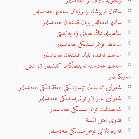
زىكىرگە ئالاقىدار ھەدىسلەر
ساقال قويۇشقا بۇيرۇغان سەھىھ ھەدىسلەر
سالىھ ئەمەللەر بايان قىلىنغان ھەدىسلەر
ساھابىلەرنىڭ ھاياتى ۋە پەزىلىتى
سەدىقە توغرىسىدىكى ھەدىسلەر
سەھىھ ئەقىدە بايان قىلىنغان ھەدىسلەر
سەھىھ ھەدىستە ئەيىبلەنگەن كىشىلەر ۋە ئىش-
ھەرىكەتلەر
شەرئىي ئىلىمنىڭ ئۈستۈنلىكى ھەققىدىكى ھەدىسلەر
شەرئىي جازالار توغرىسىدىكى ھەدىسلەر
شەھىدلىك توغرىسىدىكى ھەدىسلەر
فتاوى اهل السنة
قەبرە ئازابى توغرىسىدىكى ھەدىسلەر