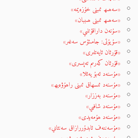
«سەھىھ ئىبنى خۇزەيمە»
«سەھىھ ئىبنى ھىببان»
«سۇنەن داراقۇتنىي»
«سۇيۇتى: جامىئۇس سەغىر»
«قۇرئان ئايەتلىرى»
«قۇرئان كەرىم تەپسىرى»
«مۇسنەد ئەبۇ يەئلا»
«مۇسنەد ئىسھاق ئىبنى راھۇۋەيھ»
«مۇسنەد بەززار»
«مۇسنەد شافىي»
«مۇسنەد ھۇمەيدى»
«مۇسەننەف ئابدۇررازاق سەنئاىي»