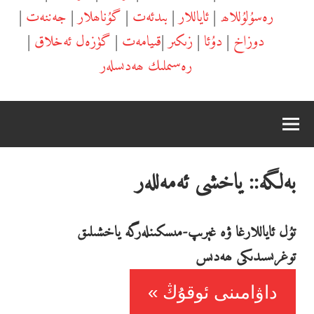
رەسۇلۇللاھ
|
ئاياللار
|
بىدئەت
|
گۇناھلار
|
جەننەت
|
دوزاخ
|
دۇئا
|
زىكىر
|
قىيامەت
|
گۈزەل ئەخلاق
|
رەسىملىك ھەدىسلەر
بەلگە::
ياخشى ئەمەللەر
تۇل ئاياللارغا ۋە غېرىپ-مىسكىنلەرگە ياخشىلىق
توغرىسىدىكى ھەدىس
داۋامىنى ئوقۇڭ