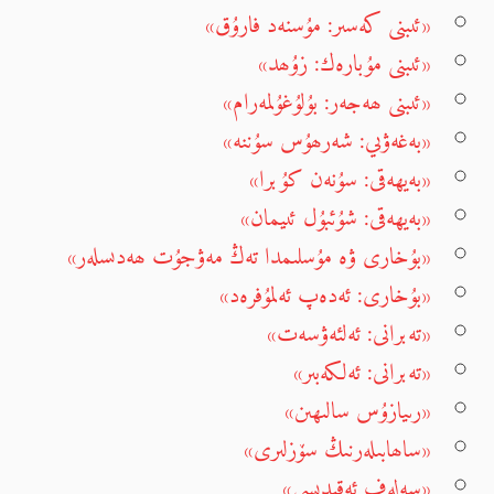
«ئىبنى كەسىر: مۇسنەد فارۇق»
«ئىبنى مۇبارەك: زۇھد»
«ئىبنى ھەجەر: بۇلۇغۇلمەرام»
«بەغەۋىي: شەرھۇس سۇننە»
«بەيھەقى: سۇنەن كۇبرا»
«بەيھەقى: شۇئبۇل ئىيمان»
«بۇخارى ۋە مۇسلىمدا تەڭ مەۋجۇت ھەدىسلەر»
«بۇخارى: ئەدەپ ئەلمۇفرەد»
«تەبرانى: ئەلئەۋسەت»
«تەبرانى: ئەلكەبىر»
«رىيازۇس سالىھىن»
«ساھابىلەرنىڭ سۆزلىرى»
«سەلەف ئەقىدىسى»