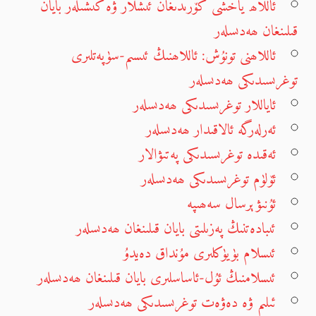
ئاللاھ ياخشى كۆرىدىغان ئىشلار ۋە كىشىلەر بايان
قىلىنغان ھەدىسلەر
ئاللاھنى تونۇش: ئاللاھنىڭ ئىسىم-سۈپەتلىرى
توغرىسىدىكى ھەدىسلەر
ئاياللار توغرىسىدىكى ھەدىسلەر
ئەرلەرگە ئالاقىدار ھەدىسلەر
ئەقىدە توغرىسىدىكى پەتىۋالار
ئۆلۈم توغرىسىدىكى ھەدىسلەر
ئۇنىۋېرسال سەھىپە
ئىبادەتنىڭ پەزىلىتى بايان قىلىنغان ھەدىسلەر
ئىسلام بۈيۈكلىرى مۇنداق دەيدۇ
ئىسلامنىڭ ئۇل-ئاساسلىرى بايان قىلىنغان ھەدىسلەر
ئىلىم ۋە دەۋەت توغرىسىدىكى ھەدىسلەر