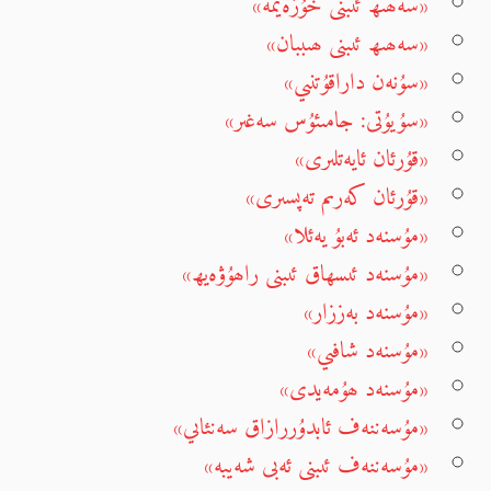
«سەھىھ ئىبنى خۇزەيمە»
«سەھىھ ئىبنى ھىببان»
«سۇنەن داراقۇتنىي»
«سۇيۇتى: جامىئۇس سەغىر»
«قۇرئان ئايەتلىرى»
«قۇرئان كەرىم تەپسىرى»
«مۇسنەد ئەبۇ يەئلا»
«مۇسنەد ئىسھاق ئىبنى راھۇۋەيھ»
«مۇسنەد بەززار»
«مۇسنەد شافىي»
«مۇسنەد ھۇمەيدى»
«مۇسەننەف ئابدۇررازاق سەنئاىي»
«مۇسەننەف ئىبنى ئەبى شەيبە»