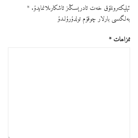
ئېلېكتىرونلۇق خەت ئادرېسىڭىز ئاشكارىلانمايدۇ.
*
بەلگىسى بارلار چوقۇم تولدۇرۇلىدۇ
ئىزاھات
*