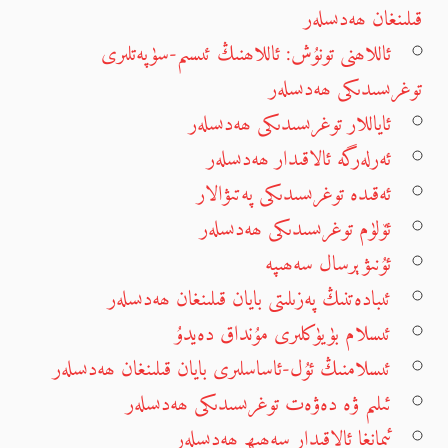
قىلىنغان ھەدىسلەر
ئاللاھنى تونۇش: ئاللاھنىڭ ئىسىم-سۈپەتلىرى
توغرىسىدىكى ھەدىسلەر
ئاياللار توغرىسىدىكى ھەدىسلەر
ئەرلەرگە ئالاقىدار ھەدىسلەر
ئەقىدە توغرىسىدىكى پەتىۋالار
ئۆلۈم توغرىسىدىكى ھەدىسلەر
ئۇنىۋېرسال سەھىپە
ئىبادەتنىڭ پەزىلىتى بايان قىلىنغان ھەدىسلەر
ئىسلام بۈيۈكلىرى مۇنداق دەيدۇ
ئىسلامنىڭ ئۇل-ئاساسلىرى بايان قىلىنغان ھەدىسلەر
ئىلىم ۋە دەۋەت توغرىسىدىكى ھەدىسلەر
ئىمانغا ئالاقىدار سەھىھ ھەدىسلەر