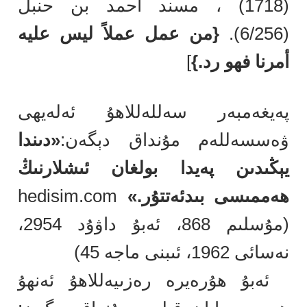
(1718) ، مسند أحمد بن حنبل
(6/256).
{من عمل عملاً ليس عليه
أمرنا فهو رد.}
]
پەيغەمبەر سەللەللاھۇ ئەلەيھى
ۋەسسەللەم مۇنداق دېگەن:
«دىندا
يېڭىدىن پەيدا بولغان ئىشلارنىڭ
ھەممىسى بىدئەتتۇر.»
hedisim.com
(مۇسلىم 868، ئەبۇ داۋۇد 2954،
نەسائى 1962، ئىبنى ماجە 45)
ئەبۇ ھۇرەيرە رەزىيەللاھۇ ئەنھۇ