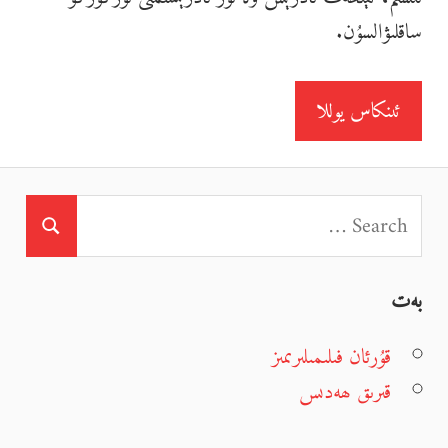
ساقلىۋالسۇن.
بەت
قۇرئان فىلىمىلىرىمىز
قىرىق ھەدىس