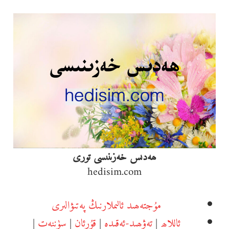
Ski
t
conten
ھەدىس خەزىنىسى تورى
hedisim.com
مۇجتەھىد ئالىملارنىڭ پەتىۋالىرى
ئاللاھ
|
تەۋھىد-ئەقىدە
|
قۇرئان
|
سۈننەت
|