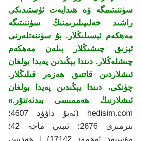
سۈننىتىمگە ۋە ھىدايەت ئۈستىدىكى
راشىد خەلىپىلىرىمنىڭ سۈننىتىگە
مەھكەم ئېسىلىڭلار. بۇ سۈننەتلەرنى
ئېزىق چىشىڭلار بىلەن مەھكەم
چىشلەڭلار. دىندا يېڭىدىن پەيدا بولغان
ئىشلاردىن قاتتىق ھەزەر قىلىڭلار.
چۈنكى، دىندا يېڭىدىن پەيدا بولغان
ئىشلارنىڭ ھەممىسى بىدئەتتۇر.»
hedisim.com (ئەبۇ داۋۇد 4607؛
تىرمىزى 2676؛ ئىبنى ماجە 42؛
مۇسنەد ئەھمەد 17142) | ھەدىس