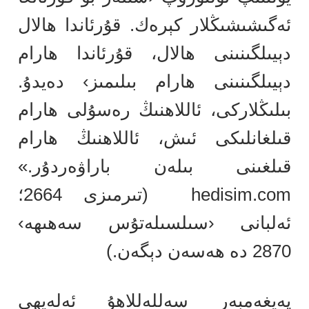
ئەگىشىشىڭلار كېرەك. قۇرئاندا ھالال
دېيىلگىنىنى ھالال، قۇرئاندا ھارام
دېيىلگىنىنى ھارام بىلىمىز› دەيدۇ.
بىلىڭلاركى، ئاللاھنىڭ رەسۇلى ھارام
قىلغانلىكى ئىش، ئاللاھنىڭ ھارام
قىلغىنى بىلەن باراۋەردۇر.»
hedisim.com (تىرمىزى 2664؛
ئەلبانى ‹سىلسىلەتۇس سەھىھە›
2870 دە ھەسەن دېگەن.)
پەيغەمبەر سەللەللاھۇ ئەلەيھى