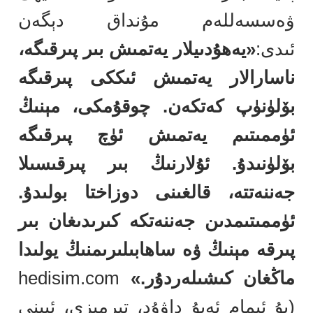
ۋەسسەللەم مۇنداق دېگەن
ئىدى:
«يەھۇدىيلار يەتمىش بىر پىرقىگە،
ناسارالار يەتمىش ئىككى پىرقىگە
بۆلۈنۈپ كەتكەن. چوقۇمكى، مېنىڭ
ئۈممىتىم يەتمىش ئۈچ پىرقىگە
بۆلۈنىدۇ. ئۇلارنىڭ بىر پىرقىسىلا
جەننەتتە، قالغىنى دوزاختا بولىدۇ.
ئۈممىتىمدىن جەننەتكە كىرىدىغان بىر
پىرقە مېنىڭ ۋە ساھابىلىرىمنىڭ يولىدا
ماڭغان كىشىلەردۇر.»
hedisim.com
(بۇ ئىمام ئەبۇ داۋۇد، تىرمىزى، ئىبنى