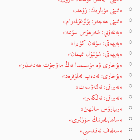
«ئىبنى مۇبارەك: زۇھد»
«ئىبنى ھەجەر: بۇلۇغۇلمەرام»
«بەغەۋىي: شەرھۇس سۇننە»
«بەيھەقى: سۇنەن كۇبرا»
«بەيھەقى: شۇئبۇل ئىيمان»
«بۇخارى ۋە مۇسلىمدا تەڭ مەۋجۇت ھەدىسلەر»
«بۇخارى: ئەدەپ ئەلمۇفرەد»
«تەبرانى: ئەلئەۋسەت»
«تەبرانى: ئەلكەبىر»
«رىيازۇس سالىھىن»
«ساھابىلەرنىڭ سۆزلىرى»
«سەلەف ئەقىدىسى»