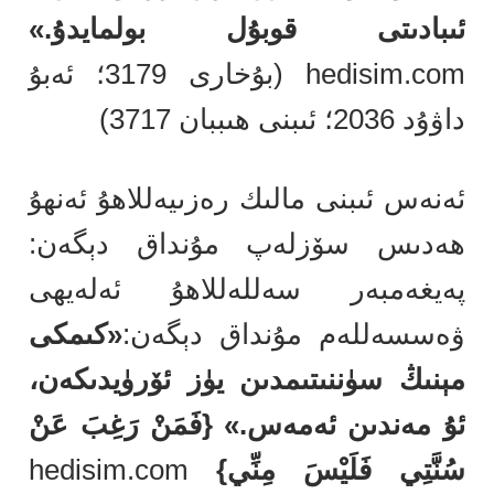
ئىبادىتى قوبۇل بولمايدۇ.»
hedisim.com (بۇخارى 3179؛ ئەبۇ
داۋۇد 2036؛ ئىبنى ھىببان 3717)
ئەنەس ئىبنى مالىك رەزىيەللاھۇ ئەنھۇ
ھەدىس سۆزلەپ مۇنداق دېگەن:
پەيغەمبەر سەللەللاھۇ ئەلەيھى
ۋەسسەللەم مۇنداق دېگەن:
«كىمكى
مېنىڭ سۈننىتىمدىن يۈز ئۆرۈيدىكەن،
ئۇ مەندىن ئەمەس.» {فَمَنْ رَغِبَ عَنْ
سُنَّتِي فَلَيْسَ مِنِّي}
hedisim.com