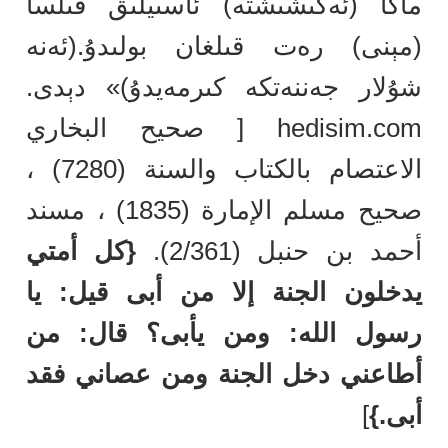
ماڭا (ئەگىشىشتە) ئاسىيلىق قىلسا
(مېنى) رەت قىلغان بولىدۇ.(ئەنە
شۇلار جەننەتكە كىرمەيدۇ)» دېدى.
hedisim.com [ صحيح البخاري
الاعتصام بالكتاب والسنة (7280) ،
صحيح مسلم الإمارة (1835) ، مسند
أحمد بن حنبل (2/361).
{كل أمتي
يدخلون الجنة إلا من أبى قيل: يا
رسول الله: ومن يأبى؟ قال: من
أطاعني دخل الجنة ومن عصاني فقد
أبى.}
]