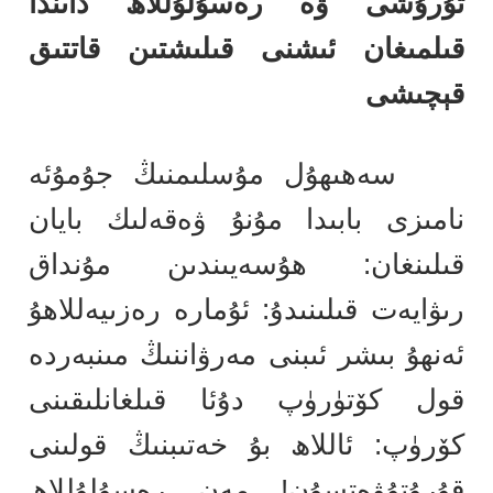
تۇرۇشى ۋە رەسۇلۇللاھ داىندا
قىلمىغان ئىشنى قىلىشتىن قاتتىق
قېچىشى
سەھىھۇل مۇسلىمنىڭ جۇمۇئە
نامىزى بابىدا مۇنۇ ۋەقەلىك بايان
قىلىنغان: ھۇسەيىندىن مۇنداق
رىۋايەت قىلىنىدۇ: ئۇمارە رەزىيەللاھۇ
ئەنھۇ بىشر ئىبنى مەرۋاننىڭ مىنبەردە
قول كۆتۈرۈپ دۇئا قىلغانلىقىنى
كۆرۈپ: ئاللاھ بۇ خەتىبنىڭ قولىنى
قۇرۇتۇۋەتسۇن! مەن رەسۇلۇللاھ