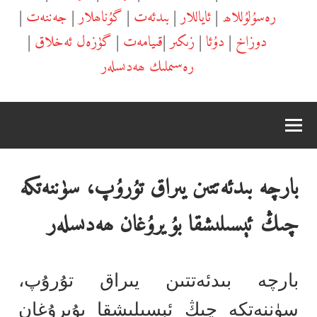
رەسۇلۇللاھ
|
ئاياللار
|
بىدئەت
|
گۇناھلار
|
جەننەت
|
دوزاخ
|
دۇئا
|
زىكىر
|
قىيامەت
|
گۈزەل ئەخلاق
|
رەسىملىك ھەدىسلەر
بارچە بىدئەتتىن يىراق تۇرۇپ، سۈننەتكە
چىڭ ئېسىلىشقا بۇيرۇغان ھەدىسلەر
بارچە بىدئەتتىن يىراق تۇرۇپ،
سۈننەتكە چىڭ ئېسىلىشقا بۇيرۇغان