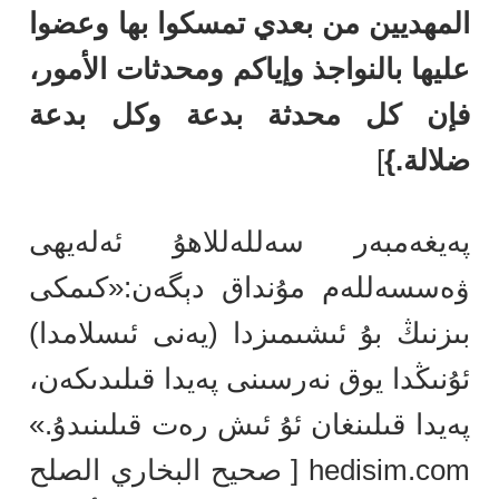
المهديين من بعدي تمسكوا بها وعضوا
عليها بالنواجذ وإياكم ومحدثات الأمور،
فإن كل محدثة بدعة وكل بدعة
ضلالة.}
]
پەيغەمبەر سەللەللاھۇ ئەلەيھى
ۋەسسەللەم مۇنداق دېگەن:«كىمكى
بىزنىڭ بۇ ئىشىمىزدا (يەنى ئىسلامدا)
ئۇنىڭدا يوق نەرسىنى پەيدا قىلىدىكەن،
پەيدا قىلىنغان ئۇ ئىش رەت قىلىنىدۇ.»
hedisim.com [ صحيح البخاري الصلح