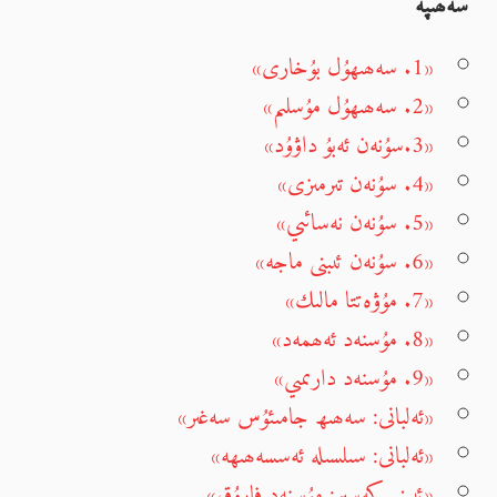
سەھىپە
«1. سەھىھۇل بۇخارى»
«2. سەھىھۇل مۇسلىم»
«3.سۇنەن ئەبۇ داۋۇد»
«4. سۇنەن تىرمىزى»
«5. سۇنەن نەسائىي»
«6. سۇنەن ئىبنى ماجە»
«7. مۇۋەتتا مالىك»
«8. مۇسنەد ئەھمەد»
«9. مۇسنەد دارىمىي»
«ئەلبانى: سەھىھ جامىئۇس سەغىر»
«ئەلبانى: سىلسىلە ئەسسەھىھە»
«ئىبنى كەسىر: مۇسنەد فارۇق»