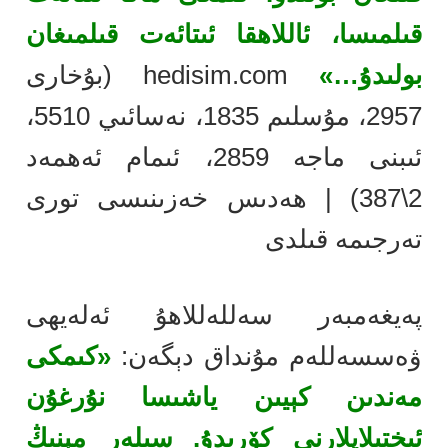
قىلمىسا، ئاللاھقا ئىتائەت قىلمىغان
بولىدۇ…»
hedisim.com (بۇخارى
2957، مۇسلىم 1835، نەسائىي 5510،
ئىبنى ماجە 2859، ئىمام ئەھمەد
2\387) | ھەدىس خەزىنىسى تورى
تەرجىمە قىلدى
پەيغەمبەر سەللەللاھۇ ئەلەيھى
ۋەسسەللەم مۇنداق دېگەن:
«كىمكى
مەندىن كېيىن ياشىسا نۇرغۇن
ئىختىلاپلارنى كۆرىدۇ. سىلەر مېنىڭ