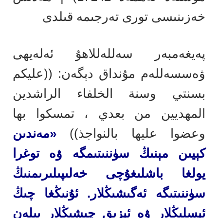
خەزىنىسى تورى تەرجىمە قىلدى
پەيغەمبەر سەللەللاھۇ ئەلەيھى
ۋەسسەللەم مۇنداق دېگەن: ((عليكم
بسنتي وسنة الخلفاء الراشدين
المهديين من بعدي ، تمسكوا بها
وعضوا عليها بالنواجذ))
«مەندىن
كېيىن مېنىڭ سۈننىتىمگە ۋە توغرا
يولغا باشلىغۇچى خەلىپىلىرىمنىڭ
سۈننىتىگە ئەگىشىڭلار. ئۇنىڭغا چىڭ
ئېسلىڭلار ۋە ئېزىق چىشىڭلار بىلەن