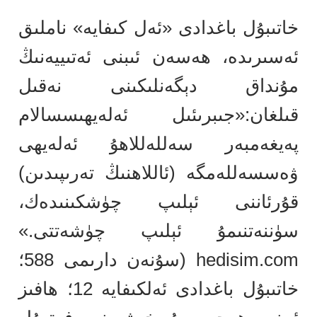
خاتىبۇل باغدادى «ئەل كىفايە» ناملىق
ئەسىرىدە، ھەسەن ئىبنى ئەتىييەنىڭ
مۇنداق دېگەنلىكىنى نەقىل
قىلغان:«جىبرىئىل ئەلەيھىسسالام
پەيغەمبەر سەللەللاھۇ ئەلەيھى
ۋەسسەللەمگە (ئاللاھنىڭ تەرىپىدىن)
قۇرئاننى ئېلىپ چۈشكىنىدەك،
سۈننەتنىمۇ ئېلىپ چۈشەتتى.»
hedisim.com (سۇنەن دارىمى 588؛
خاتىبۇل باغدادى ئەلكىفايە 12؛ ھافىز