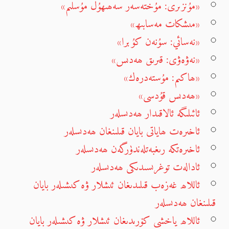
«مۇنزىرى: مۇختەسەر سەھىھۇل مۇسلىم»
«مىشكات مەسابىھ»
«نەسائي: سۇنەن كۇبرا»
«نەۋەۋى: قىرىق ھەدىس»
«ھاكىم: مۇستەدرەك»
«ھەدىس قۇدسى»
ئائىلىگە ئالاقىدار ھەدىسلەر
ئاخىرەت ھاياتى بايان قىلىنغان ھەدىسلەر
ئاخىرەتكە رىغبەتلەندۈرگەن ھەدىسلەر
ئادالەت توغرىسىدىكى ھەدىسلەر
ئاللاھ غەزەب قىلىدىغان ئىشلار ۋە كىشىلەر بايان
قىلىنغان ھەدىسلەر
ئاللاھ ياخشى كۆرىدىغان ئىشلار ۋە كىشىلەر بايان