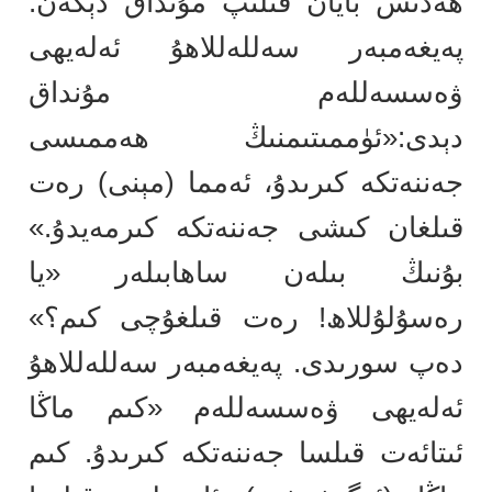
ھەدىس بايان قىلىپ مۇنداق دېگەن:
پەيغەمبەر سەللەللاھۇ ئەلەيھى
ۋەسسەللەم مۇنداق
دېدى:«ئۈممىتىمنىڭ ھەممىسى
جەننەتكە كىرىدۇ، ئەمما (مېنى) رەت
قىلغان كىشى جەننەتكە كىرمەيدۇ.»
بۇنىڭ بىلەن ساھابىلەر «يا
رەسۇلۇللاھ! رەت قىلغۇچى كىم؟»
دەپ سورىدى. پەيغەمبەر سەللەللاھۇ
ئەلەيھى ۋەسسەللەم «كىم ماڭا
ئىتائەت قىلسا جەننەتكە كىرىدۇ. كىم