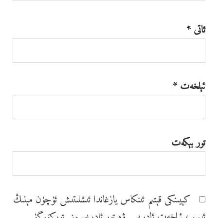
ئاتى
*
ئېلخەت
*
تور بېكەت
كېيىنكى قېتىم ئىنكاس يازغاندا ئ‍ىشلىتىش ئۈچۈن مېنىڭ
ئ‍ىسىم، ئېلخەت ئادرېس ۋە تور ئادرېسىمنى توركۆرگۈ