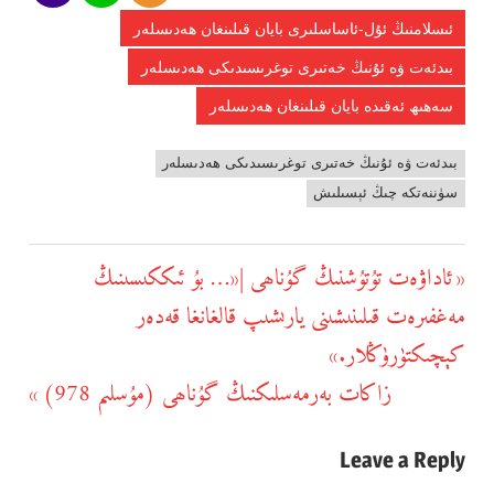
Shares
ئىسلامنىڭ ئۇل-ئاساسلىرى بايان قىلىنغان ھەدىسلەر
بىدئەت ۋە ئۇنىڭ خەتىرى توغرىسىدىكى ھەدىسلەر
سەھىھ ئەقىدە بايان قىلىنغان ھەدىسلەر
بىدئەت ۋە ئۇنىڭ خەتىرى توغرىسىدىكى ھەدىسلەر
سۈننەتكە چىڭ ئېسىلىش
يازما
ئاداۋەت تۇتۇشنىڭ گۇناھى |«… بۇ ئىككىسىنىڭ
Previous
يۆتكەش
مەغفىرەت قىلىنىشىنى يارىشىپ قالغانغا قەدەر
Post:
كېچىكتۈرۈڭلار.»
زاكات بەرمەسلىكنىڭ گۇناھى (مۇسلىم 978)
Next
Post:
Leave a Reply