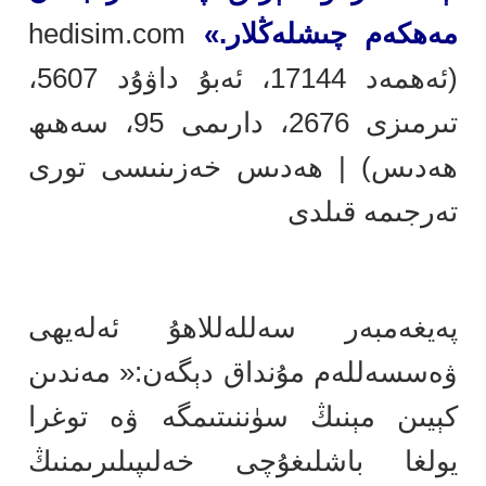
مەھكەم چىشلەڭلار.»
hedisim.com
(ئەھمەد 17144، ئەبۇ داۋۇد 5607،
تىرمىزى 2676، دارىمى 95، سەھىھ
ھەدىس) | ھەدىس خەزىنىسى تورى
تەرجىمە قىلدى
پەيغەمبەر سەللەللاھۇ ئەلەيھى
ۋەسسەللەم مۇنداق دېگەن:« مەندىن
كېيىن مېنىڭ سۈننىتىمگە ۋە توغرا
يولغا باشلىغۇچى خەلىپىلىرىمنىڭ