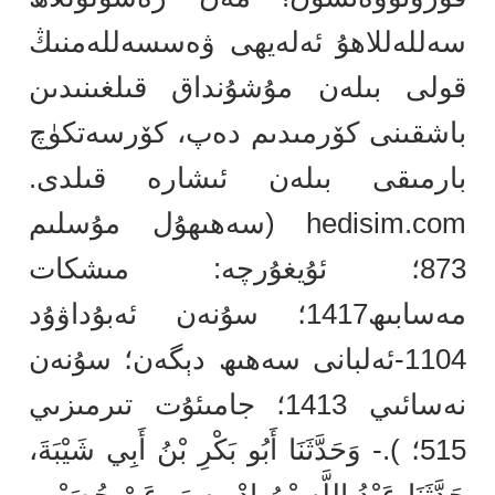
سەللەللاھۇ ئەلەيھى ۋەسسەللەمنىڭ
قولى بىلەن مۇشۇنداق قىلغىنىدىن
باشقىنى كۆرمىدىم دەپ، كۆرسەتكۈچ
بارمىقى بىلەن ئىشارە قىلدى.
hedisim.com (سەھىھۇل مۇسلىم
873؛ ئۇيغۇرچە: مىشكات
مەسابىھ1417؛ سۇنەن ئەبۇداۋۇد
1104-ئەلبانى سەھىھ دېگەن؛ سۇنەن
نەسائىي 1413؛ جامىئۇت تىرمىزىي
515؛ ).- وَحَدَّثَنَا أَبُو بَكْرِ بْنُ أَبِي شَيْبَةَ،
حَدَّثَنَا عَبْدُ اللَّهِ بْنُ إِدْرِيسَ، عَنْ حُصَيْنٍ،