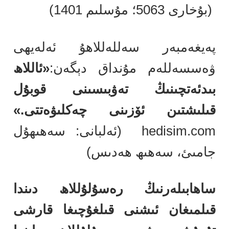
(بۇخارى 5063؛ مۇسلىم 1401)
پەيغەمبەر سەللەللاھۇ ئەلەيھى
ۋەسسەللەم مۇنداق دېگەن:
«ئاللاھ
بىدئەتچىنىڭ تەۋبىسىنى قوبۇل
قىلىشتىن ئۆزىنى چەكلىۋەتتى.»
hedisim.com (ئەلبانى: سەھىھۇل
جامىئ، سەھىھ ھەدىس)
ساھابىلەرنىڭ رەسۇلۇللاھ دىندا
قىلمىغان ئىشنى قىلغۇچىغا قارشى