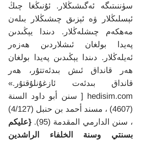
سۈننىتىگە ئەگىشىڭلار. ئۇنىڭغا چىڭ
ئېسلىڭلار ۋە ئېزىق چىشىڭلار بىلەن
مەھكەم چىشلەڭلار. دىندا يېڭىدىن
پەيدا بولغان ئىشلاردىن ھەزەر
ئەيلەڭلار. دىندا يېڭىدىن پەيدا بولغان
ھەر قانداق ئىش بىدئەتتۇر، ھەر
قانداق بىدئەت ئازغۇنلۇقتۇر.»
hedisim.com [ سنن أبو داود السنة
(4607) ، مسند أحمد بن حنبل (4/127)
، سنن الدارمي المقدمة (95).
{عليكم
بسنتي وسنة الخلفاء الراشدين