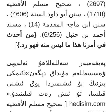
(2697) ، صحيح مسلم الأقضية
(1718) ، سنن أبو داود السنة (4606) ،
سنن ابن ماجه المقدمة (14) ، مسند
أحمد بن حنبل (6/256).
{من أحدث
في أمرنا هذا ما ليس منه فهو رد.}
]
پەيغەمبەر سەللەللاھۇ ئەلەيھى
ۋەسسەللەم مۇنداق دېگەن:«كىمكى
بىزنىڭ بۇ ئىشىمىزدا يوق ئىشنى
قىلسا، ئۇ ئىش رەت قىلىنىدۇ.»
hedisim.com [ صحيح مسلم الأقضية