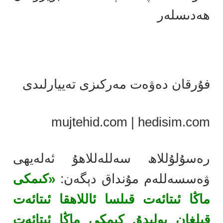
ھەدىسلەر
فۇرقان دەۋەت مەركىزى تەييارلىدى
mujtehid.com | hedisim.com
رەسۇلۇللاھ سەللەللاھۇ ئەلەيھى
ۋەسسەللەم مۇنداق دېگەن:
«كىمكى
ماڭا ئىتائەت قىلسا ئاللاھقا ئىتائەت
قىلغان بولىدۇ. كىمكى ماڭا ئىتائەت