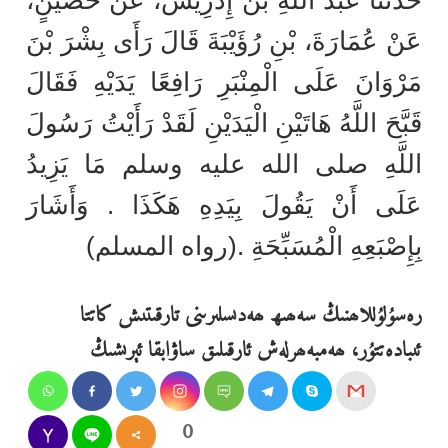
عَنْ عُمَارَةَ، بْنِ رُؤَيْبَةَ قَالَ رَأَى بِشْرَ بْنَ
مَرْوَانَ عَلَى الْمِنْبَرِ رَافِعًا يَدَيْهِ فَقَالَ
قَبَّحَ اللَّهُ هَاتَيْنِ الْيَدَيْنِ لَقَدْ رَأَيْتُ رَسُولَ
اللَّهِ صلى الله عليه وسلم مَا يَزِيدُ
عَلَى أَنْ يَقُولَ بِيَدِهِ هَكَذَا ‏.‏ وَأَشَارَ
بِإِصْبَعِهِ الْمُسَبِّحَةِ ‏.‏(رواە المسلم)
رەسۇلۇللاھنىڭ سەھىھ ھەدىسلىرىنى تارقىتىش كاتتا
ئىبادەتتۇر، ھەمبەھرلەش ئارقىلىق ساۋابقا ئېرىشىڭ
0