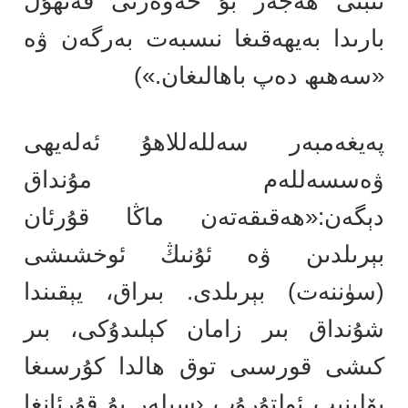
ئىبنى ھەجەر بۇ خەۋەرنى فەتھۇل
بارىدا بەيھەقىغا نىسبەت بەرگەن ۋە
«سەھىھ دەپ باھالىغان.»)
پەيغەمبەر سەللەللاھۇ ئەلەيھى
ۋەسسەللەم مۇنداق
دېگەن:«ھەقىقەتەن ماڭا قۇرئان
بېرىلدىن ۋە ئۇنىڭ ئوخشىشى
(سۈننەت) بېرىلدى. بىراق، يېقىندا
شۇنداق بىر زامان كېلىدۇكى، بىر
كىشى قورسىى توق ھالدا كۇرسىغا
يۆلىنىپ ئولتۇرۇپ ‹سىلەر بۇ قۇرئانغا