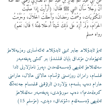
عَنْ أَبيْ عَبْدِ اللهِ جَابِرِ بنِ عَبْدِ اللهِ الأَنْصَارِيِّ رضي الله عنه
أَنَّ رَجُلاً سَأَلَ النبي ﷺ فَقَالَ: (أَرَأَيتَ إِذا صَلَّيْتُ
المَكْتُوبَاتِ، وَصُمْتُ رَمَضانَ، وَأَحلَلتُ الحَلاَلَ، وَحَرَّمْتُ
الحَرَامَ، وَلَمْ أَزِدْ عَلى ذَلِكَ شَيئاً أَدخُلالجَنَّة ؟ قَالَ: نَعَمْ)
رواه مسلم
ئەبۇ ئابدۇللاھ جابىر ئىبنى ئابدۇللاھ ئەلئەنسارى رەزىيەللاھۇ
ئەنھۇمادىن مۇنداق بايان قىلىنىدۇ: بىر كىشى پەيغەمبەر
سەللەللاھۇ ئەلەيھى ۋەسسەللەمدىن «پەرز نامازلارنى ئادا
قىلسام، رامزان روزىسىنى تۇتسام، ھالالنى ھالال، ھارامنى
ھارام دەپ بىلسەم، بۇلاردىن ئارتۇقىنى قىلمىسام جەننەتكە
كىرەلەمدىم؟» دەپ سورىۋىدى، پەيغەمبەر سەللەللاھۇ
ئەلەيھى ۋەسسەللەم «شۇنداق» دېدى. (مۇسلىم 15)