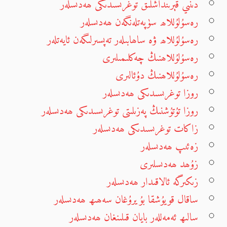
دىنىي قېرىنداشلىق توغرىسىدىكى ھەدىسلەر
رەسۇلۇللاھ سۈپەتلەنگەن ھەدىسلەر
رەسۇلۇللاھ ۋە ساھابىلەر تەپسىرلىگەن ئايەتلەر
رەسۇلۇللاھنىڭ چەكلىمىلىرى
رەسۇلۇللاھنىڭ دۇئالىرى
روزا توغرىسىدىكى ھەدىسلەر
روزا تۇتۇشنىڭ پەزىلىتى توغرىسىدىكى ھەدىسلەر
زاكات توغرىسىدىكى ھەدىسلەر
زەئىپ ھەدىسلەر
زۇھد ھەدىسلىرى
زىكىرگە ئالاقىدار ھەدىسلەر
ساقال قويۇشقا بۇيرۇغان سەھىھ ھەدىسلەر
سالىھ ئەمەللەر بايان قىلىنغان ھەدىسلەر