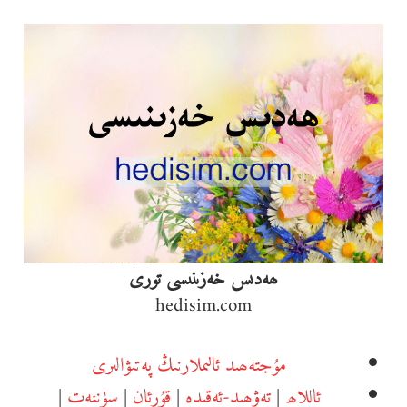
Ski
t
conten
ھەدىس خەزىنىسى تورى
hedisim.com
مۇجتەھىد ئالىملارنىڭ پەتىۋالىرى
ئاللاھ
|
تەۋھىد-ئەقىدە
|
قۇرئان
|
سۈننەت
|