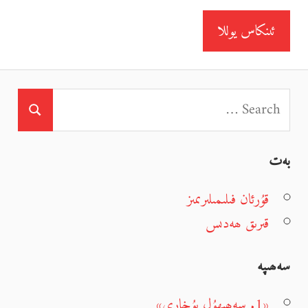
بەت
قۇرئان فىلىمىلىرىمىز
قىرىق ھەدىس
سەھىپە
«1. سەھىھۇل بۇخارى»