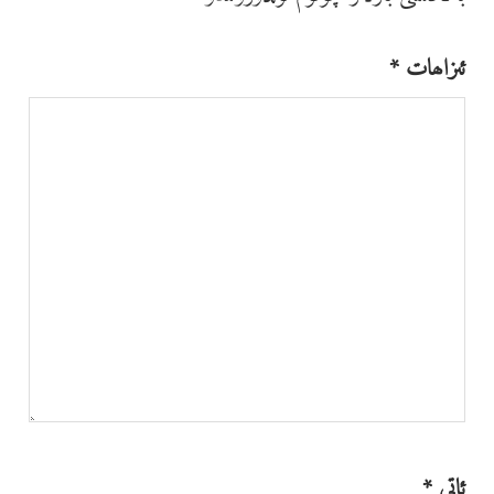
ئىزاھات
*
ئاتى
*