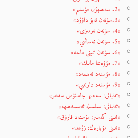
«2. سەھىھۇل مۇسلىم»
«3.سۇنەن ئەبۇ داۋۇد»
«4. سۇنەن تىرمىزى»
«5. سۇنەن نەسائىي»
«6. سۇنەن ئىبنى ماجە»
«7. مۇۋەتتا مالىك»
«8. مۇسنەد ئەھمەد»
«9. مۇسنەد دارىمىي»
«ئەلبانى: سەھىھ جامىئۇس سەغىر»
«ئەلبانى: سىلسىلە ئەسسەھىھە»
«ئىبنى كەسىر: مۇسنەد فارۇق»
«ئىبنى مۇبارەك: زۇھد»