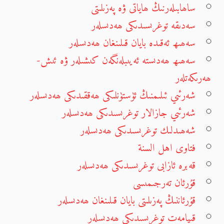
ساھابىلەرنىڭ ھاياتى ۋە پەزىلىتى
سەدىقە توغرىسىدىكى ھەدىسلەر
سەھىھ ئەقىدە بايان قىلىنغان ھەدىسلەر
سەھىھ ھەدىستە ئەيىبلەنگەن كىشىلەر ۋە ئىش-
ھەرىكەتلەر
شەرئىي ئىلىمنىڭ ئۈستۈنلىكى ھەققىدىكى ھەدىسلەر
شەرئىي جازالار توغرىسىدىكى ھەدىسلەر
شەھىدلىك توغرىسىدىكى ھەدىسلەر
فتاوى اهل السنة
قەبرە ئازابى توغرىسىدىكى ھەدىسلەر
قۇرئان تەرجىمىسى
قۇرئاننىڭ پەزىلىتى بايان قىلىنغان ھەدىسلەر
قىيامەت توغرىسىدىكى ھەدىسلەر