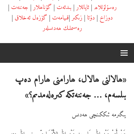
رەسۇلۇللاھ
|
ئاياللار
|
بىدئەت
|
گۇناھلار
|
جەننەت
|
دوزاخ
|
دۇئا
|
زىكىر
|
قىيامەت
|
گۈزەل ئەخلاق
|
رەسىملىك ھەدىسلەر
«ھالالنى ھالال، ھارامنى ھارام دەپ
بىلسەم، … جەننەتكە كىرەلەمدىم؟»
يىگىرمە ئىككىنچى ھەدىس