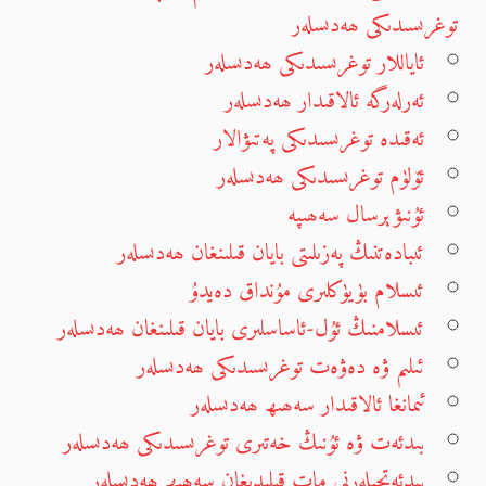
توغرىسىدىكى ھەدىسلەر
ئاياللار توغرىسىدىكى ھەدىسلەر
ئەرلەرگە ئالاقىدار ھەدىسلەر
ئەقىدە توغرىسىدىكى پەتىۋالار
ئۆلۈم توغرىسىدىكى ھەدىسلەر
ئۇنىۋېرسال سەھىپە
ئىبادەتنىڭ پەزىلىتى بايان قىلىنغان ھەدىسلەر
ئىسلام بۈيۈكلىرى مۇنداق دەيدۇ
ئىسلامنىڭ ئۇل-ئاساسلىرى بايان قىلىنغان ھەدىسلەر
ئىلىم ۋە دەۋەت توغرىسىدىكى ھەدىسلەر
ئىمانغا ئالاقىدار سەھىھ ھەدىسلەر
بىدئەت ۋە ئۇنىڭ خەتىرى توغرىسىدىكى ھەدىسلەر
بىدئەتچىلەرنى مات قىلىدىغان سەھىھ ھەدىسلەر