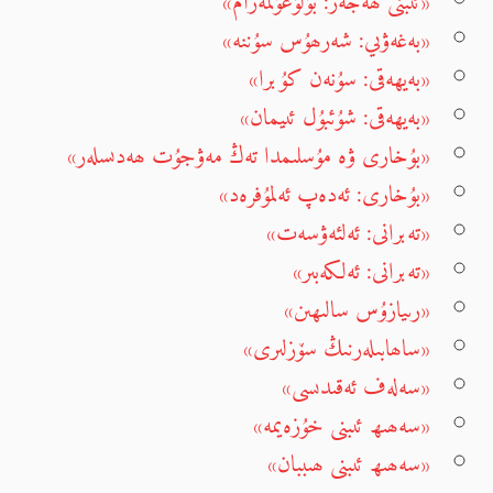
«ئىبنى ھەجەر: بۇلۇغۇلمەرام»
«بەغەۋىي: شەرھۇس سۇننە»
«بەيھەقى: سۇنەن كۇبرا»
«بەيھەقى: شۇئبۇل ئىيمان»
«بۇخارى ۋە مۇسلىمدا تەڭ مەۋجۇت ھەدىسلەر»
«بۇخارى: ئەدەپ ئەلمۇفرەد»
«تەبرانى: ئەلئەۋسەت»
«تەبرانى: ئەلكەبىر»
«رىيازۇس سالىھىن»
«ساھابىلەرنىڭ سۆزلىرى»
«سەلەف ئەقىدىسى»
«سەھىھ ئىبنى خۇزەيمە»
«سەھىھ ئىبنى ھىببان»