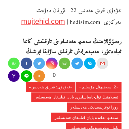
نەۋەۋى قىرىق ھەدىس 22 | فۇرقان دەۋەت
مەركىزى
| hedisim.com
mujtehid.com
رەسۇلۇللاھنىڭ سەھىھ ھەدىسلىرىنى تارقىتىش كاتتا
ئىبادەتتۇر، ھەمبەھرلەش ئارقىلىق ساۋابقا ئېرىشىڭ
0
Shares
«2. سەھىھۇل مۇسلىم»
«نەۋەۋى: قىرىق ھەدىس»
ئىسلامنىڭ ئۇل-ئاساسلىرى بايان قىلىنغان ھەدىسلەر
روزا توغرىسىدىكى ھەدىسلەر
سەھىھ ئەقىدە بايان قىلىنغان ھەدىسلەر
ناماز توغرىسىدىكى ھەدىسلەر