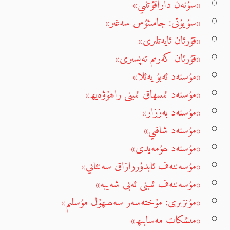
«سۇنەن داراقۇتنىي»
«سۇيۇتى: جامىئۇس سەغىر»
«قۇرئان ئايەتلىرى»
«قۇرئان كەرىم تەپسىرى»
«مۇسنەد ئەبۇ يەئلا»
«مۇسنەد ئىسھاق ئىبنى راھۇۋەيھ»
«مۇسنەد بەززار»
«مۇسنەد شافىي»
«مۇسنەد ھۇمەيدى»
«مۇسەننەف ئابدۇررازاق سەنئاىي»
«مۇسەننەف ئىبنى ئەبى شەيبە»
«مۇنزىرى: مۇختەسەر سەھىھۇل مۇسلىم»
«مىشكات مەسابىھ»