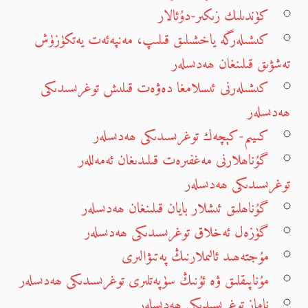
كۈندىلىك زىكىر-دۇئالار
كىشىلەرگە ياخشىلىق قىلىپ، مەنپەئەت يەتكۈزۈش
تەشۋىق قىلىنغان ھەدىسلەر
كىشىلەرنى ئىسلامغا دەۋەت قىلىش توغرىسىدىكى
ھەدىسلەر
كىيىم-كېچەك توغرىسىدىكى ھەدىسلەر
گۇناھلارنى مەغفىرەت قىلىدىغان ئەمەللەر
توغرىسىدىكى ھەدىسلەر
گۇناھلىق ئىشلار بايان قىلىنغان ھەدىسلەر
گۈزەل ئەخلاق توغرىسىدىكى ھەدىسلەر
مۇجتەھىد ئالىملارنىڭ پەتىۋالىرى
مۇناپىقلىق ۋە ئۇنىڭ سۈپەتلىرى توغرىسىدىكى ھەدىسلەر
ناماز توغرىسىدىكى ھەدىسلەر