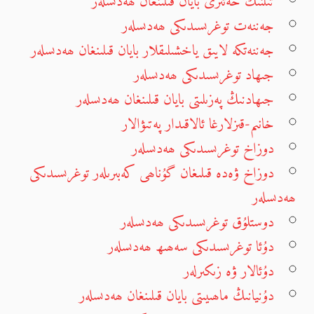
تىلنىڭ خەتىرى بايان قىلىنغان ھەدىسلەر
جەننەت توغرىسىدىكى ھەدىسلەر
جەننەتكە لايىق ياخشىلىقلار بايان قىلىنغان ھەدىسلەر
جىھاد توغرىسىدىكى ھەدىسلەر
جىھادنىڭ پەزىلىتى بايان قىلىنغان ھەدىسلەر
خانىم-قىزلارغا ئالاقىدار پەتىۋالار
دوزاخ توغرىسىدىكى ھەدىسلەر
دوزاخ ۋەدە قىلىغان گۇناھى كەبىرىلەر توغرىسىدىكى
ھەدىسلەر
دوستلۇق توغرىسىدىكى ھەدىسلەر
دۇئا توغرىسىدىكى سەھىھ ھەدىسلەر
دۇئالار ۋە زىكىرلەر
دۇنيانىڭ ماھىيىتى بايان قىلىنغان ھەدىسلەر