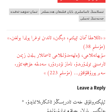
ئىسلامنىڭ ئاساسلىرى بايان قىلىنغان ھەدىسلەر
ئىمان-تەۋھىد-ئەقىدە
جەننەتنىڭ ئەمىلى
يازما
«ئاللاھقا ئىمان ئېيتتىم، دېگىن؛ ئاندىن توغرا يولدا بولغىن.»
Previous
يۆتكەش
(مۇسلىم 38)
Post:
سۇبھانەللاھى، ۋەلھەمدۇلىللاھى ئاسمانلار بىلەن زېمىن
Next
ئارىسىنى تولدۇرىدۇ. ناماز نۇدردۇر؛ سەدىقە ھۆججەتتۇر.
Post:
سەبر يورۇقلۇقتۇر… (مۇسلىم 223)
Leave a Reply
ئېلېكتىرونلۇق خەت ئادرېسىڭىز ئاشكارىلانمايدۇ.
*
بەلگىسى بارلار چوقۇم تولدۇرۇلىدۇ