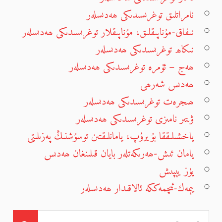
نامراتلىق توغرىسىدىكى ھەدىسلەر
نىفاق-مۇناپىقلىق، مۇناپىقلار توغرىسىدىكى ھەدىسلەر
نىكاھ توغرىسىدىكى ھەدىسلەر
ھەج – ئۆمرە توغرىسىدىكى ھەدىسلەر
ھەدىس شەرھى
ھىجرەت توغرىسىدىكى ھەدىسلەر
ۋىتىر نامىزى توغرىسىدىكى ھەدىسلەر
ياخشىلىققا بۇيرۇپ، يامانلىقتىن توسۇشنىڭ پەزىلىتى
يامان ئىش-ھەرىكەتلەر بايان قىلىنغان ھەدىس
يۈز يېپىش
يېمەك-ئىچمەككە ئالاقىدار ھەدىسلەر