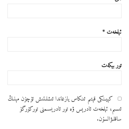
ئېلخەت
*
تور بېكەت
كېيىنكى قېتىم ئىنكاس يازغاندا ئ‍ىشلىتىش ئۈچۈن مېنىڭ
ئ‍ىسىم، ئېلخەت ئادرېس ۋە تور ئادرېسىمنى توركۆرگۈ
ساقلىۋالسۇن.