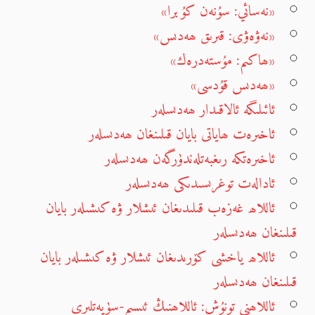
«نەسائي: سۇنەن كۇبرا»
«نەۋەۋى: قىرىق ھەدىس»
«ھاكىم: مۇستەدرەك»
«ھەدىس قۇدسى»
ئائىلىگە ئالاقىدار ھەدىسلەر
ئاخىرەت ھاياتى بايان قىلىنغان ھەدىسلەر
ئاخىرەتكە رىغبەتلەندۈرگەن ھەدىسلەر
ئادالەت توغرىسىدىكى ھەدىسلەر
ئاللاھ غەزەب قىلىدىغان ئىشلار ۋە كىشىلەر بايان
قىلىنغان ھەدىسلەر
ئاللاھ ياخشى كۆرىدىغان ئىشلار ۋە كىشىلەر بايان
قىلىنغان ھەدىسلەر
ئاللاھنى تونۇش: ئاللاھنىڭ ئىسىم-سۈپەتلىرى