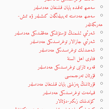
سەھىھ ئەقىدە بايان قىلىنغان ھەدىسلەر
سەھىھ ھەدىستە ئەيىبلەنگەن كىشىلەر ۋە ئىش-
ھەرىكەتلەر
شەرئىي ئىلىمنىڭ ئۈستۈنلىكى ھەققىدىكى ھەدىسلەر
شەرئىي جازالار توغرىسىدىكى ھەدىسلەر
شەھىدلىك توغرىسىدىكى ھەدىسلەر
فتاوى اهل السنة
قەبرە ئازابى توغرىسىدىكى ھەدىسلەر
قۇرئان تەرجىمىسى
قۇرئاننىڭ پەزىلىتى بايان قىلىنغان ھەدىسلەر
قىيامەت توغرىسىدىكى ھەدىسلەر
كۈندىلىك زىكىر-دۇئالار