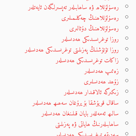
رەسۇلۇللاھ ۋە ساھابىلەر تەپسىرلىگەن ئايەتلەر
رەسۇلۇللاھنىڭ چەكلىمىلىرى
رەسۇلۇللاھنىڭ دۇئالىرى
روزا توغرىسىدىكى ھەدىسلەر
روزا تۇتۇشنىڭ پەزىلىتى توغرىسىدىكى ھەدىسلەر
زاكات توغرىسىدىكى ھەدىسلەر
زەئىپ ھەدىسلەر
زۇھد ھەدىسلىرى
زىكىرگە ئالاقىدار ھەدىسلەر
ساقال قويۇشقا بۇيرۇغان سەھىھ ھەدىسلەر
سالىھ ئەمەللەر بايان قىلىنغان ھەدىسلەر
ساھابىلەرنىڭ ھاياتى ۋە پەزىلىتى
سەدىقە توغرىسىدىكى ھەدىسلەر