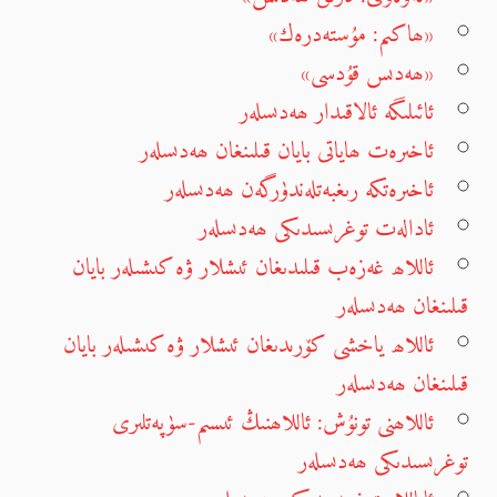
«ھاكىم: مۇستەدرەك»
«ھەدىس قۇدسى»
ئائىلىگە ئالاقىدار ھەدىسلەر
ئاخىرەت ھاياتى بايان قىلىنغان ھەدىسلەر
ئاخىرەتكە رىغبەتلەندۈرگەن ھەدىسلەر
ئادالەت توغرىسىدىكى ھەدىسلەر
ئاللاھ غەزەب قىلىدىغان ئىشلار ۋە كىشىلەر بايان
قىلىنغان ھەدىسلەر
ئاللاھ ياخشى كۆرىدىغان ئىشلار ۋە كىشىلەر بايان
قىلىنغان ھەدىسلەر
ئاللاھنى تونۇش: ئاللاھنىڭ ئىسىم-سۈپەتلىرى
توغرىسىدىكى ھەدىسلەر