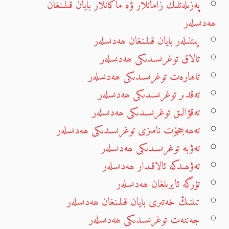
پەزىلەتلىك زامانلار ۋە ماكانلار بايان قىلىنغان
ھەدىسلەر
پىتنىلەر بايان قىلىنغان ھەدىسلەر
تالاق توغرىسىدىكى ھەدىسلەر
تاھارەت توغرىسىدىكى ھەدىسلەر
تەقدىر توغرىسىدىكى ھەدىسلەر
تەقۋالىق توغرىسىدىكى ھەدىسلەر
تەھەججۇت نامىزى توغرىسىدىكى ھەدىسلەر
تەۋبە توغرىسىدىكى ھەدىسلەر
تەۋھىدكە ئالاقىدار ھەدىسلەر
تۈرگە ئايرىلغان ھەدىسلەر
تىلنىڭ خەتىرى بايان قىلىنغان ھەدىسلەر
جەننەت توغرىسىدىكى ھەدىسلەر