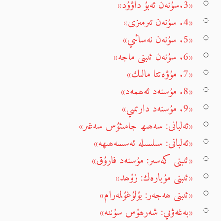
«3.سۇنەن ئەبۇ داۋۇد»
«4. سۇنەن تىرمىزى»
«5. سۇنەن نەسائىي»
«6. سۇنەن ئىبنى ماجە»
«7. مۇۋەتتا مالىك»
«8. مۇسنەد ئەھمەد»
«9. مۇسنەد دارىمىي»
«ئەلبانى: سەھىھ جامىئۇس سەغىر»
«ئەلبانى: سىلسىلە ئەسسەھىھە»
«ئىبنى كەسىر: مۇسنەد فارۇق»
«ئىبنى مۇبارەك: زۇھد»
«ئىبنى ھەجەر: بۇلۇغۇلمەرام»
«بەغەۋىي: شەرھۇس سۇننە»