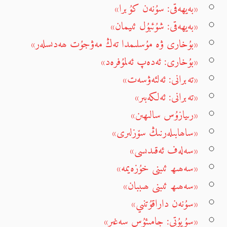
«بەيھەقى: سۇنەن كۇبرا»
«بەيھەقى: شۇئبۇل ئىيمان»
«بۇخارى ۋە مۇسلىمدا تەڭ مەۋجۇت ھەدىسلەر»
«بۇخارى: ئەدەپ ئەلمۇفرەد»
«تەبرانى: ئەلئەۋسەت»
«تەبرانى: ئەلكەبىر»
«رىيازۇس سالىھىن»
«ساھابىلەرنىڭ سۆزلىرى»
«سەلەف ئەقىدىسى»
«سەھىھ ئىبنى خۇزەيمە»
«سەھىھ ئىبنى ھىببان»
«سۇنەن داراقۇتنىي»
«سۇيۇتى: جامىئۇس سەغىر»