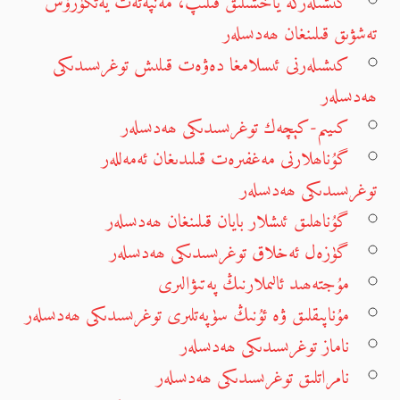
كىشىلەرگە ياخشىلىق قىلىپ، مەنپەئەت يەتكۈزۈش
تەشۋىق قىلىنغان ھەدىسلەر
كىشىلەرنى ئىسلامغا دەۋەت قىلىش توغرىسىدىكى
ھەدىسلەر
كىيىم-كېچەك توغرىسىدىكى ھەدىسلەر
گۇناھلارنى مەغفىرەت قىلىدىغان ئەمەللەر
توغرىسىدىكى ھەدىسلەر
گۇناھلىق ئىشلار بايان قىلىنغان ھەدىسلەر
گۈزەل ئەخلاق توغرىسىدىكى ھەدىسلەر
مۇجتەھىد ئالىملارنىڭ پەتىۋالىرى
مۇناپىقلىق ۋە ئۇنىڭ سۈپەتلىرى توغرىسىدىكى ھەدىسلەر
ناماز توغرىسىدىكى ھەدىسلەر
نامراتلىق توغرىسىدىكى ھەدىسلەر