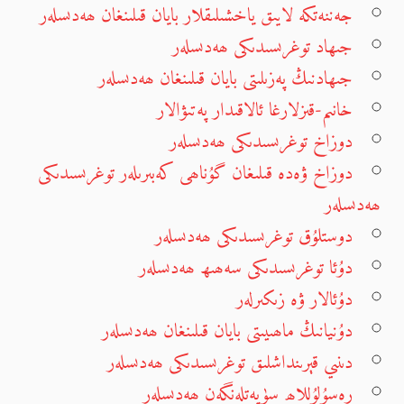
جەننەتكە لايىق ياخشىلىقلار بايان قىلىنغان ھەدىسلەر
جىھاد توغرىسىدىكى ھەدىسلەر
جىھادنىڭ پەزىلىتى بايان قىلىنغان ھەدىسلەر
خانىم-قىزلارغا ئالاقىدار پەتىۋالار
دوزاخ توغرىسىدىكى ھەدىسلەر
دوزاخ ۋەدە قىلىغان گۇناھى كەبىرىلەر توغرىسىدىكى
ھەدىسلەر
دوستلۇق توغرىسىدىكى ھەدىسلەر
دۇئا توغرىسىدىكى سەھىھ ھەدىسلەر
دۇئالار ۋە زىكىرلەر
دۇنيانىڭ ماھىيىتى بايان قىلىنغان ھەدىسلەر
دىنىي قېرىنداشلىق توغرىسىدىكى ھەدىسلەر
رەسۇلۇللاھ سۈپەتلەنگەن ھەدىسلەر