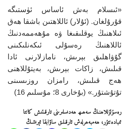
«ئىسلام بەش ئاساس ئۈستىگە
قۇرۇلغان. (ئۇلار) ئاللاھتىن باشقا ھەق
ئىلاھنىڭ يوقلىقىغا ۋە مۇھەممەدنىڭ
ئاللاھنىڭ رەسۇلى ئىكەنلىكىنى
گۇۋاھلىق بېرىش، نامازلارنى ئادا
قىلىش، زاكات بېرىش، بەيتۇللاھنى
ھەج قىلىش، رامزان روزىسىنى
تۇتۇشتۇر.»
(بۇخارى 8؛ مۇسلىم 16)
رەسۇلۇللاھنىڭ سەھىھ ھەدىسلىرىنى تارقىتىش كاتتا
ئىبادەتتۇر، ھەمبەھرلەش ئارقىلىق ساۋابقا ئېرىشىڭ