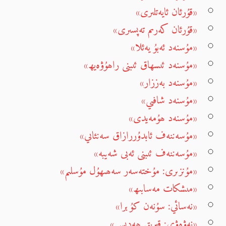
«قۇرئان ئايەتلىرى»
«قۇرئان كەرىم تەپسىرى»
«مۇسنەد ئەبۇ يەئلا»
«مۇسنەد ئىسھاق ئىبنى راھۇۋەيھ»
«مۇسنەد بەززار»
«مۇسنەد شافىي»
«مۇسنەد ھۇمەيدى»
«مۇسەننەف ئابدۇررازاق سەنئاىي»
«مۇسەننەف ئىبنى ئەبى شەيبە»
«مۇنزىرى: مۇختەسەر سەھىھۇل مۇسلىم»
«مىشكات مەسابىھ»
«نەسائي: سۇنەن كۇبرا»
«نەۋەۋى: قىرىق ھەدىس»