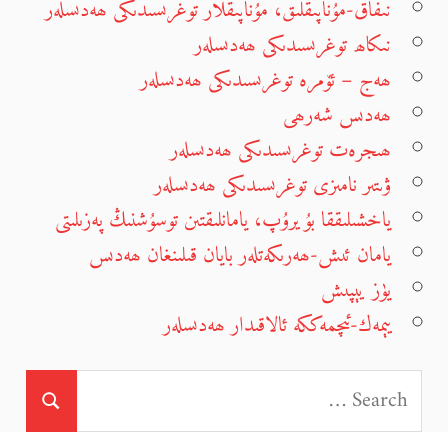
نىفاق-مۇناپىقلىق، مۇناپىقلار توغرىسىدىكى ھەدىسلەر
نىكاھ توغرىسىدىكى ھەدىسلەر
ھەج – ئۆمرە توغرىسىدىكى ھەدىسلەر
ھەدىس شەرھى
ھىجرەت توغرىسىدىكى ھەدىسلەر
ۋىتىر نامىزى توغرىسىدىكى ھەدىسلەر
ياخشىلىققا بۇيرۇپ، يامانلىقتىن توسۇشنىڭ پەزىلىتى
يامان ئىش-ھەرىكەتلەر بايان قىلىنغان ھەدىس
يۈز يېپىش
يېمەك-ئىچمەككە ئالاقىدار ھەدىسلەر