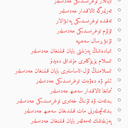
ئاياللار توغرىسىدىكى ھەدىسلەر
ئەرلەرگە ئالاقىدار ھەدىسلەر
ئەقىدە توغرىسىدىكى پەتىۋالار
ئۆلۈم توغرىسىدىكى ھەدىسلەر
ئۇنىۋېرسال سەھىپە
ئىبادەتنىڭ پەزىلىتى بايان قىلىنغان ھەدىسلەر
ئىسلام بۈيۈكلىرى مۇنداق دەيدۇ
ئىسلامنىڭ ئۇل-ئاساسلىرى بايان قىلىنغان ھەدىسلەر
ئىلىم ۋە دەۋەت توغرىسىدىكى ھەدىسلەر
ئىمانغا ئالاقىدار سەھىھ ھەدىسلەر
بىدئەت ۋە ئۇنىڭ خەتىرى توغرىسىدىكى ھەدىسلەر
بىدئەتچىلەرنى مات قىلىدىغان سەھىھ ھەدىسلەر
پەزىلەتلىك ئەمەللەر بايان قىلىنغان ھەدىسلەر