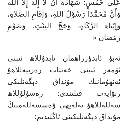
عَلَى خَمْسٍ: شَهَادَةِ أَنْ لاَ إِلَهَ إِلاَّ الله
وَأَنَّ مُحَمَّدَاً رَسُوْلُ اللهِ، وَإِقَامِ الصَّلاةِ،
وَإِيْتَاءِ الزَّكَاةِ، وَحَجِّ البِيْتِ، وَصَوْمِ
رَمَضَانَ «
ئەبۇ ئابدۇرراھمان ئابدۇللاھ ئىبنى
ئۆمەر ئىبنى خەتتاب رەزىيەللاھۇ
ئەنھۇمانىڭ مۇنداق دېگەنلىكى
رىۋايەت قىلىندى: رەسۇلۇللاھ
سەللەللاھۇ ئەلەيھى ۋەسسەللەمنىڭ
مۇنداق دېگەنلىكىنى ئاڭلىدىم: