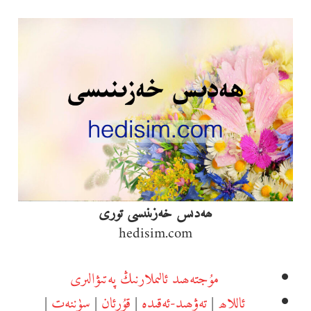
Ski
t
conten
ھەدىس خەزىنىسى تورى
hedisim.com
مۇجتەھىد ئالىملارنىڭ پەتىۋالىرى
ئاللاھ
|
تەۋھىد-ئەقىدە
|
قۇرئان
|
سۈننەت
|