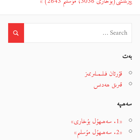
يېزىلىشى(بۇخارى 3036؛ مۇسلىم 2643)
Post:
بەت
قۇرئان فىلىمىلىرىمىز
قىرىق ھەدىس
سەھىپە
«1. سەھىھۇل بۇخارى»
«2. سەھىھۇل مۇسلىم»