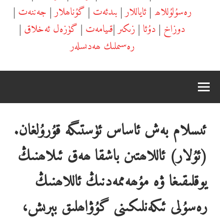
رەسۇلۇللاھ
|
ئاياللار
|
بىدئەت
|
گۇناھلار
|
جەننەت
|
دوزاخ
|
دۇئا
|
زىكىر
|
قىيامەت
|
گۈزەل ئەخلاق
|
رەسىملىك ھەدىسلەر
ئىسلام بەش ئاساس ئۈستىگە قۇرۇلغان.
(ئۇلار) ئاللاھتىن باشقا ھەق ئىلاھنىڭ
يوقلىقىغا ۋە مۇھەممەدنىڭ ئاللاھنىڭ
رەسۇلى ئىكەنلىكىنى گۇۋاھلىق بېرىش،