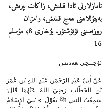
نامازلارنى ئادا قىلىش، زاكات بېرىش،
بەيتۇللاھنى ھەج قىلىش، رامزان
روزىسىنى تۇتۇشتۇر. بۇخارى 8؛ مۇسلىم
16
ئۈچىنچى ھەدىس
عَنْ أَبِيْ عَبْدِ الرَّحْمَنِ عَبْدِ اللهِ بْنِ عُمَرَ
بْن الخَطَّابِ رَضِيَ اللهُ عَنْهُمَا قَالَ:
سَمِعْتُ النبي ﷺ يَقُوْلُ: » بُنِيَ الإِسْلامُ