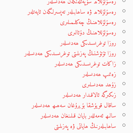
رەسۇلۇللاھ سۈپەتلەنگەن ھەدىسلەر
رەسۇلۇللاھ ۋە ساھابىلەر تەپسىرلىگەن ئايەتلەر
رەسۇلۇللاھنىڭ چەكلىمىلىرى
رەسۇلۇللاھنىڭ دۇئالىرى
روزا توغرىسىدىكى ھەدىسلەر
روزا تۇتۇشنىڭ پەزىلىتى توغرىسىدىكى ھەدىسلەر
زاكات توغرىسىدىكى ھەدىسلەر
زەئىپ ھەدىسلەر
زۇھد ھەدىسلىرى
زىكىرگە ئالاقىدار ھەدىسلەر
ساقال قويۇشقا بۇيرۇغان سەھىھ ھەدىسلەر
سالىھ ئەمەللەر بايان قىلىنغان ھەدىسلەر
ساھابىلەرنىڭ ھاياتى ۋە پەزىلىتى