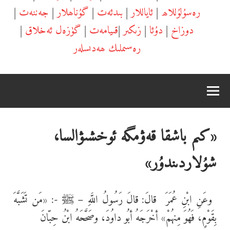
رەسۇلۇللاھ
|
ئاياللار
|
بىدئەت
|
گۇناھلار
|
جەننەت
|
دوزاخ
|
دۇئا
|
زىكىر
|
قىيامەت
|
گۈزەل ئەخلاق
|
رەسىملىك ھەدىسلەر
«كىم باشقا قەۋمگە ئوخشىۋالسا،
شۇلاردىندۇر»
وعَنِ ابْنِ عُمَرَ
قالَ: قالَ رَسُولُ اللَّهِ – ﷺ -: «مَن تَشَبَّهَ
بِقَوْمٍ، فَهُوَ مِنهُمْ» أخْرَجَهُ أبُو داوُدَ، وصَحَّحَهُ ابْنُ حِبّانَ