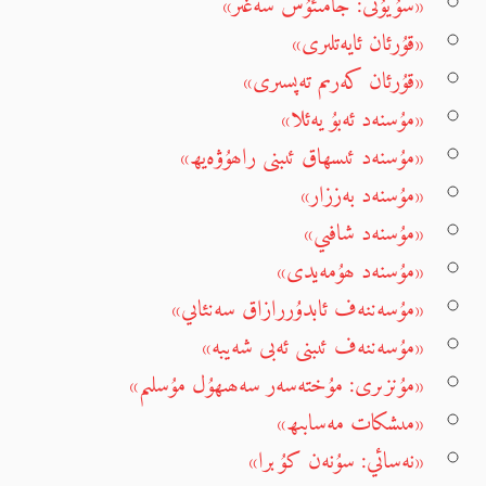
«سۇيۇتى: جامىئۇس سەغىر»
«قۇرئان ئايەتلىرى»
«قۇرئان كەرىم تەپسىرى»
«مۇسنەد ئەبۇ يەئلا»
«مۇسنەد ئىسھاق ئىبنى راھۇۋەيھ»
«مۇسنەد بەززار»
«مۇسنەد شافىي»
«مۇسنەد ھۇمەيدى»
«مۇسەننەف ئابدۇررازاق سەنئاىي»
«مۇسەننەف ئىبنى ئەبى شەيبە»
«مۇنزىرى: مۇختەسەر سەھىھۇل مۇسلىم»
«مىشكات مەسابىھ»
«نەسائي: سۇنەن كۇبرا»