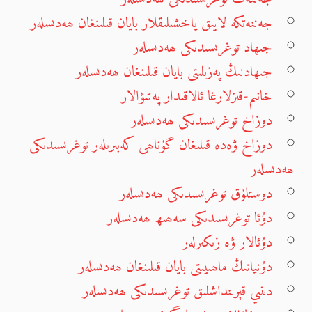
جەننەتكە لايىق ياخشىلىقلار بايان قىلىنغان ھەدىسلەر
جىھاد توغرىسىدىكى ھەدىسلەر
جىھادنىڭ پەزىلىتى بايان قىلىنغان ھەدىسلەر
خانىم-قىزلارغا ئالاقىدار پەتىۋالار
دوزاخ توغرىسىدىكى ھەدىسلەر
دوزاخ ۋەدە قىلىغان گۇناھى كەبىرىلەر توغرىسىدىكى
ھەدىسلەر
دوستلۇق توغرىسىدىكى ھەدىسلەر
دۇئا توغرىسىدىكى سەھىھ ھەدىسلەر
دۇئالار ۋە زىكىرلەر
دۇنيانىڭ ماھىيىتى بايان قىلىنغان ھەدىسلەر
دىنىي قېرىنداشلىق توغرىسىدىكى ھەدىسلەر