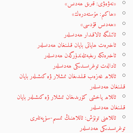
«نەۋەۋى: قىرىق ھەدىس»
«ھاكىم: مۇستەدرەك»
«ھەدىس قۇدسى»
ئائىلىگە ئالاقىدار ھەدىسلەر
ئاخىرەت ھاياتى بايان قىلىنغان ھەدىسلەر
ئاخىرەتكە رىغبەتلەندۈرگەن ھەدىسلەر
ئادالەت توغرىسىدىكى ھەدىسلەر
ئاللاھ غەزەب قىلىدىغان ئىشلار ۋە كىشىلەر بايان
قىلىنغان ھەدىسلەر
ئاللاھ ياخشى كۆرىدىغان ئىشلار ۋە كىشىلەر بايان
قىلىنغان ھەدىسلەر
ئاللاھنى تونۇش: ئاللاھنىڭ ئىسىم-سۈپەتلىرى
توغرىسىدىكى ھەدىسلەر