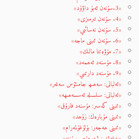
«3.سۇنەن ئەبۇ داۋۇد»
«4. سۇنەن تىرمىزى»
«5. سۇنەن نەسائىي»
«6. سۇنەن ئىبنى ماجە»
«7. مۇۋەتتا مالىك»
«8. مۇسنەد ئەھمەد»
«9. مۇسنەد دارىمىي»
«ئەلبانى: سەھىھ جامىئۇس سەغىر»
«ئەلبانى: سىلسىلە ئەسسەھىھە»
«ئىبنى كەسىر: مۇسنەد فارۇق»
«ئىبنى مۇبارەك: زۇھد»
«ئىبنى ھەجەر: بۇلۇغۇلمەرام»
«بەغەۋىي: شەرھۇس سۇننە»