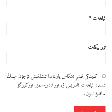
ئېلخەت
*
تور بېكەت
كېيىنكى قېتىم ئىنكاس يازغاندا ئ‍ىشلىتىش ئۈچۈن مېنىڭ
ئ‍ىسىم، ئېلخەت ئادرېس ۋە تور ئادرېسىمنى توركۆرگۈ
ساقلىۋالسۇن.