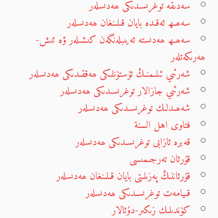
سەدىقە توغرىسىدىكى ھەدىسلەر
سەھىھ ئەقىدە بايان قىلىنغان ھەدىسلەر
سەھىھ ھەدىستە ئەيىبلەنگەن كىشىلەر ۋە ئىش-
ھەرىكەتلەر
شەرئىي ئىلىمنىڭ ئۈستۈنلىكى ھەققىدىكى ھەدىسلەر
شەرئىي جازالار توغرىسىدىكى ھەدىسلەر
شەھىدلىك توغرىسىدىكى ھەدىسلەر
فتاوى اهل السنة
قەبرە ئازابى توغرىسىدىكى ھەدىسلەر
قۇرئان تەرجىمىسى
قۇرئاننىڭ پەزىلىتى بايان قىلىنغان ھەدىسلەر
قىيامەت توغرىسىدىكى ھەدىسلەر
كۈندىلىك زىكىر-دۇئالار