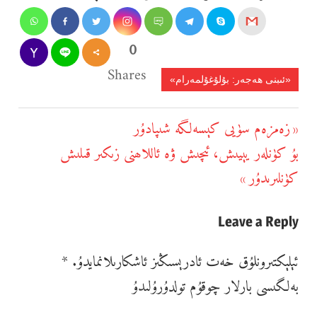
0
Shares
«ئىبنى ھەجەر: بۇلۇغۇلمەرام»
يازما
زەمزەم سۈيى كېسەلگە شىپادۇر
Previous
يۆتكەش
بۇ كۈنلەر يېيىش، ئىچىش ۋە ئاللاھنى زىكىر قىلىش
Next
Post:
كۈنلىرىدۇر
Post:
Leave a Reply
ئېلېكتىرونلۇق خەت ئادرېسىڭىز ئاشكارىلانمايدۇ.
*
بەلگىسى بارلار چوقۇم تولدۇرۇلىدۇ