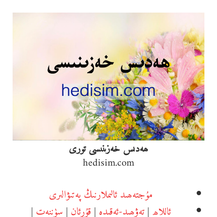
Ski
t
conten
ھەدىس خەزىنىسى تورى
hedisim.com
مۇجتەھىد ئالىملارنىڭ پەتىۋالىرى
ئاللاھ
|
تەۋھىد-ئەقىدە
|
قۇرئان
|
سۈننەت
|