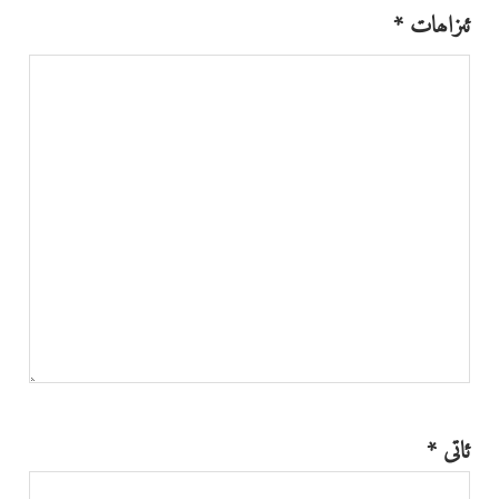
ئىزاھات
*
ئاتى
*