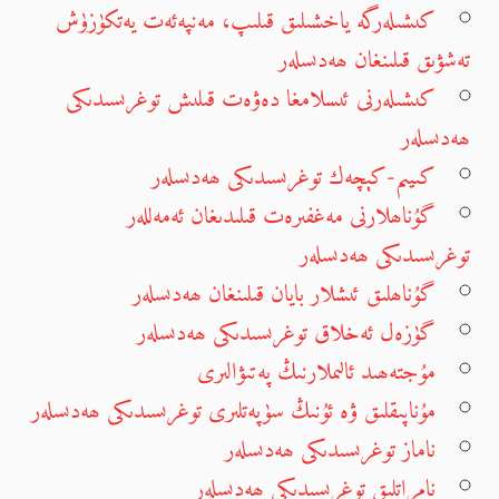
كىشىلەرگە ياخشىلىق قىلىپ، مەنپەئەت يەتكۈزۈش
تەشۋىق قىلىنغان ھەدىسلەر
كىشىلەرنى ئىسلامغا دەۋەت قىلىش توغرىسىدىكى
ھەدىسلەر
كىيىم-كېچەك توغرىسىدىكى ھەدىسلەر
گۇناھلارنى مەغفىرەت قىلىدىغان ئەمەللەر
توغرىسىدىكى ھەدىسلەر
گۇناھلىق ئىشلار بايان قىلىنغان ھەدىسلەر
گۈزەل ئەخلاق توغرىسىدىكى ھەدىسلەر
مۇجتەھىد ئالىملارنىڭ پەتىۋالىرى
مۇناپىقلىق ۋە ئۇنىڭ سۈپەتلىرى توغرىسىدىكى ھەدىسلەر
ناماز توغرىسىدىكى ھەدىسلەر
نامراتلىق توغرىسىدىكى ھەدىسلەر