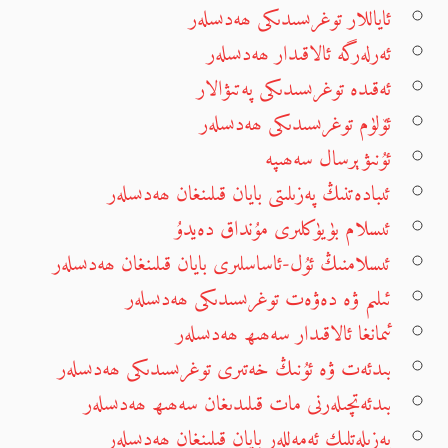
ئاياللار توغرىسىدىكى ھەدىسلەر
ئەرلەرگە ئالاقىدار ھەدىسلەر
ئەقىدە توغرىسىدىكى پەتىۋالار
ئۆلۈم توغرىسىدىكى ھەدىسلەر
ئۇنىۋېرسال سەھىپە
ئىبادەتنىڭ پەزىلىتى بايان قىلىنغان ھەدىسلەر
ئىسلام بۈيۈكلىرى مۇنداق دەيدۇ
ئىسلامنىڭ ئۇل-ئاساسلىرى بايان قىلىنغان ھەدىسلەر
ئىلىم ۋە دەۋەت توغرىسىدىكى ھەدىسلەر
ئىمانغا ئالاقىدار سەھىھ ھەدىسلەر
بىدئەت ۋە ئۇنىڭ خەتىرى توغرىسىدىكى ھەدىسلەر
بىدئەتچىلەرنى مات قىلىدىغان سەھىھ ھەدىسلەر
پەزىلەتلىك ئەمەللەر بايان قىلىنغان ھەدىسلەر