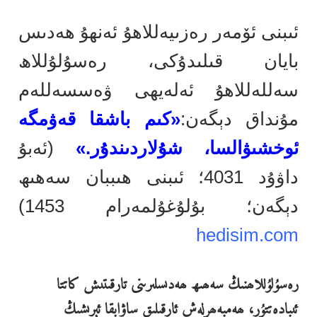
ئىبنى ئۆمەر رەزىيەللاھۇ ئەنھۇ ھەدىس
بايان قىلىدۇكى، رەسۇلۇللاھ
سەللەللاھۇ ئەلەيھى ۋەسسەللەم
مۇنداق دېگەن:
«كىم باشقا قەۋمگە
ئوخشىۋالسا، شۇلاردىندۇر.»
(ئەبۇ
داۋۇد 4031؛ ئىبنى ھىببان سەھىھ
دېگەن؛ بۇلۇغۇلمەرام 1453)
hedisim.com
رەسۇلۇللاھنىڭ سەھىھ ھەدىسلىرىنى تارقىتىش كاتتا
ئىبادەتتۇر، ھەمبەھرلەش ئارقىلىق ساۋابقا ئېرىشىڭ