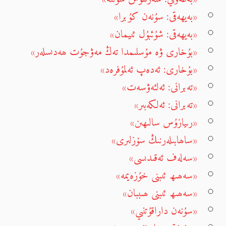
«بەيھەقى: سۇنەن كۇبرا»
«بەيھەقى: شۇئبۇل ئىيمان»
«بۇخارى ۋە مۇسلىمدا تەڭ مەۋجۇت ھەدىسلەر»
«بۇخارى: ئەدەپ ئەلمۇفرەد»
«تەبرانى: ئەلئەۋسەت»
«تەبرانى: ئەلكەبىر»
«رىيازۇس سالىھىن»
«ساھابىلەرنىڭ سۆزلىرى»
«سەلەف ئەقىدىسى»
«سەھىھ ئىبنى خۇزەيمە»
«سەھىھ ئىبنى ھىببان»
«سۇنەن داراقۇتنىي»