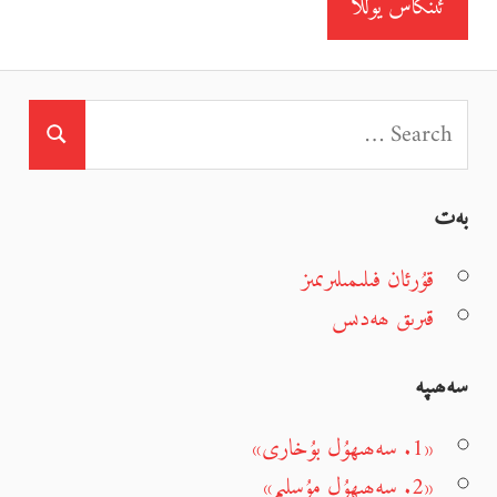
بەت
قۇرئان فىلىمىلىرىمىز
قىرىق ھەدىس
سەھىپە
«1. سەھىھۇل بۇخارى»
«2. سەھىھۇل مۇسلىم»