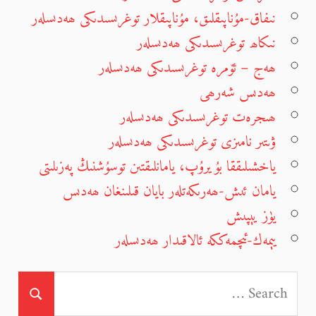
نىفاق-مۇناپىقلىق، مۇناپىقلار توغرىسىدىكى ھەدىسلەر
نىكاھ توغرىسىدىكى ھەدىسلەر
ھەج – ئۆمرە توغرىسىدىكى ھەدىسلەر
ھەدىس شەرھى
ھىجرەت توغرىسىدىكى ھەدىسلەر
ۋىتىر نامىزى توغرىسىدىكى ھەدىسلەر
ياخشىلىققا بۇيرۇپ، يامانلىقتىن توسۇشنىڭ پەزىلىتى
يامان ئىش-ھەرىكەتلەر بايان قىلىنغان ھەدىس
يۈز يېپىش
يېمەك-ئىچمەككە ئالاقىدار ھەدىسلەر