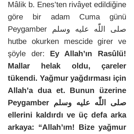
Mâlik b. Enes’ten rivâyet edildiğine
göre bir adam Cuma günü
Peygamber صلى اللّٰه عليه وسلم
hutbe okurken mescide girer ve
şöyle der:
Ey Allah’ın Rasûlü!
Mallar helak oldu, çareler
tükendi. Yağmur yağdırması için
Allah’a dua et. Bunun üzerine
Peygamber صلى اللّٰه عليه وسلم
ellerini kaldırdı ve üç defa arka
arkaya: “Allah’ım! Bize yağmur