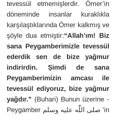
tevessül etmemişlerdir. Ömer’in
döneminde insanlar kuraklıkla
karşılaştıklarında Ömer kalkmış ve
şöyle dua etmiştir:
“Allah’ım! Biz
sana Peygamberimizle tevessül
ederdik sen de bize yağmur
indirirdin. Şimdi de sana
Peygamberimizin amcası ile
tevessül ediyoruz, bize yağmur
yağdır.”
(Buhari) Bunun üzerine -
Peygamber صلى اللّٰه عليه وسلم ’in