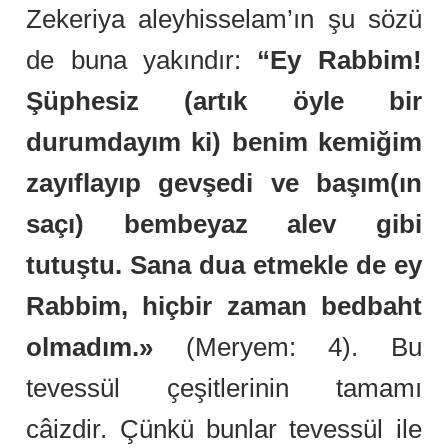
Zekeriya aleyhisselam’ın şu sözü
de buna yakındır:
“Ey Rabbim!
Şüphesiz (artık öyle bir
durumdayım ki) benim kemiğim
zayıflayıp gevşedi ve başım(ın
saçı) bembeyaz alev gibi
tutuştu. Sana dua etmekle de ey
Rabbim, hiçbir zaman bedbaht
olmadım.»
(Meryem: 4). Bu
tevessül çeşitlerinin tamamı
câizdir. Çünkü bunlar tevessül ile