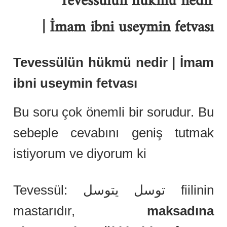
Tevessülün hükmü nedir
| İmam ibni useymin fetvası
Tevessülün hükmü nedir | İmam
ibni useymin fetvası
Bu soru çok önemli bir sorudur. Bu
sebeple cevabını geniş tutmak
istiyorum ve diyorum ki
Tevessül: توسل يتوسل fiilinin
mastarıdır,
maksadına