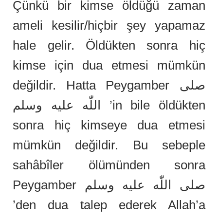
Çünkü bir kimse öldüğü zaman
ameli kesilir/hiçbir şey yapamaz
hale gelir. Öldükten sonra hiç
kimse için dua etmesi mümkün
değildir. Hatta Peygamber صلى
اللّٰه عليه وسلم ’in bile öldükten
sonra hiç kimseye dua etmesi
mümkün değildir. Bu sebeple
sahâbîler ölümünden sonra
Peygamber صلى اللّٰه عليه وسلم
’den dua talep ederek Allah’a