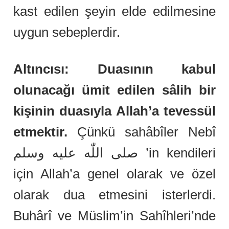
kast edilen şeyin elde edilmesine
uygun sebeplerdir.
Altıncısı: Duasının kabul
olunacağı ümit edilen sâlih bir
kişinin duasıyla Allah’a tevessül
etmektir.
Çünkü sahâbîler Nebî
صلى اللّٰه عليه وسلم ’in kendileri
için Allah’a genel olarak ve özel
olarak dua etmesini isterlerdi.
Buhârî ve Müslim’in Sahîhleri’nde