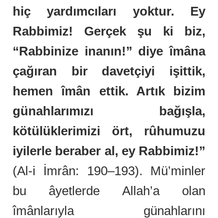
hiç yardımcıları yoktur. Ey
Rabbimiz! Gerçek şu ki biz,
“Rabbinize inanın!” diye îmâna
çağıran bir davetçiyi işittik,
hemen îmân ettik. Artık bizim
günahlarımızı bağışla,
kötülüklerimizi ört, rûhumuzu
iyilerle beraber al, ey Rabbimiz!”
(Al-i İmrân: 190–193). Mü’minler
bu âyetlerde Allah’a olan
îmânlarıyla günahlarını