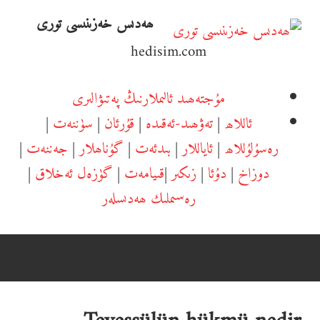
Ski
ھەدىس خەزىنىسى تورى
t
hedisim.com
conten
مۇجتەھىد ئالىملارنىڭ پەتىۋالىرى
ئاللاھ
|
تەۋھىد-ئەقىدە
|
قۇرئان
|
سۈننەت
|
رەسۇلۇللاھ
|
ئاياللار
|
بىدئەت
|
گۇناھلار
|
جەننەت
|
دوزاخ
|
دۇئا
|
زىكىر
|
قىيامەت
|
گۈزەل ئەخلاق
|
رەسىملىك ھەدىسلەر