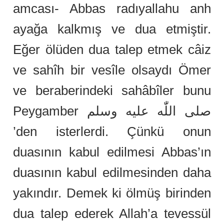
amcası- Abbas radıyallahu anh
ayağa kalkmış ve dua etmiştir.
Eğer ölüden dua talep etmek câiz
ve sahîh bir vesîle olsaydı Ömer
ve beraberindeki sahâbîler bunu
Peygamber صلى اللّٰه عليه وسلم
’den isterlerdi. Çünkü onun
duasının kabul edilmesi Abbas’ın
duasının kabul edilmesinden daha
yakındır. Demek ki ölmüş birinden
dua talep ederek Allah’a tevessül