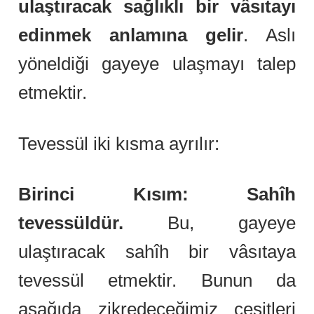
ulaştıracak sağlıklı bir vâsıtayı
edinmek anlamına gelir
. Aslı
yöneldiği gayeye ulaşmayı talep
etmektir.
Tevessül iki kısma ayrılır:
Birinci Kısım: Sahîh
tevessüldür.
Bu, gayeye
ulaştıracak sahîh bir vâsıtaya
tevessül etmektir. Bunun da
aşağıda zikredeceğimiz çeşitleri