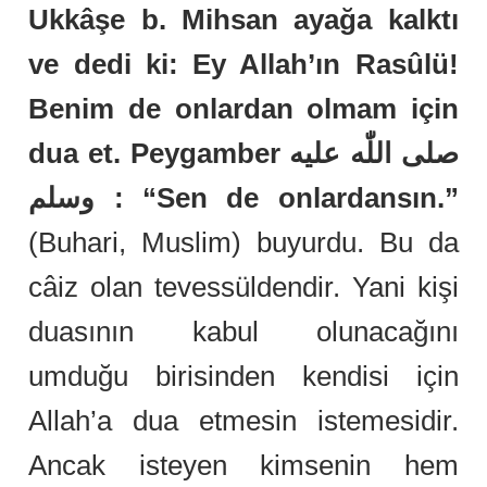
Ukkâşe b. Mihsan ayağa kalktı
ve dedi ki: Ey Allah’ın Rasûlü!
Benim de onlardan olmam için
dua et. Peygamber صلى اللّٰه عليه
وسلم : “Sen de onlardansın.”
(Buhari, Muslim) buyurdu. Bu da
câiz olan tevessüldendir. Yani kişi
duasının kabul olunacağını
umduğu birisinden kendisi için
Allah’a dua etmesin istemesidir.
Ancak isteyen kimsenin hem