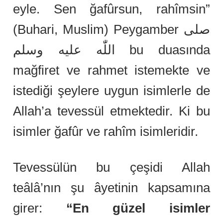
eyle. Sen ğafûrsun, rahîmsin”
(Buhari, Muslim) Peygamber صلى
اللّٰه عليه وسلم bu duasında
mağfiret ve rahmet istemekte ve
istediği şeylere uygun isimlerle de
Allah’a tevessül etmektedir. Ki bu
isimler ğafûr ve rahîm isimleridir.
Tevessülün bu çeşidi Allah
teâlâ’nın şu âyetinin kapsamına
girer:
“En güzel isimler