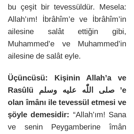
bu çeşit bir tevessüldür. Mesela:
Allah’ım! İbrâhîm’e ve İbrâhîm’in
ailesine salât ettiğin gibi,
Muhammed’e ve Muhammed’in
ailesine de salât eyle.
Üçüncüsü: Kişinin Allah’a ve
Rasûlü صلى اللّٰه عليه وسلم ’e
olan îmânı ile tevessül etmesi ve
şöyle demesidir:
“Allah’ım! Sana
ve senin Peygamberine îmân