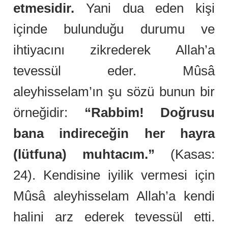
etmesidir.
Yani dua eden kişi
içinde bulunduğu durumu ve
ihtiyacını zikrederek Allah’a
tevessül eder. Mûsâ
aleyhisselam’ın şu sözü bunun bir
örneğidir:
“Rabbim! Doğrusu
bana indireceğin her hayra
(lütfuna) muhtacım.”
(Kasas:
24). Kendisine iyilik vermesi için
Mûsâ aleyhisselam Allah’a kendi
halini arz ederek tevessül etti.