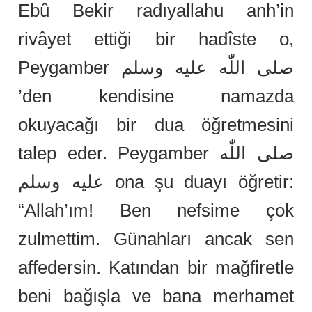
Ebû Bekir radıyallahu anh’in
rivâyet ettiği bir hadîste o,
Peygamber صلى اللّٰه عليه وسلم
’den kendisine namazda
okuyacağı bir dua öğretmesini
talep eder. Peygamber صلى اللّٰه
عليه وسلم ona şu duayı öğretir:
“Allah’ım! Ben nefsime çok
zulmettim. Günahları ancak sen
affedersin. Katından bir mağfiretle
beni bağışla ve bana merhamet