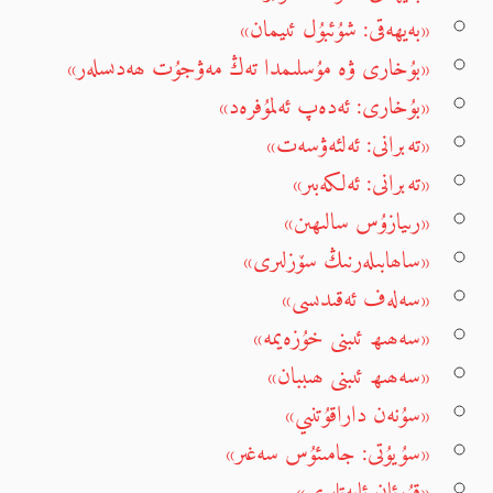
«بەيھەقى: شۇئبۇل ئىيمان»
«بۇخارى ۋە مۇسلىمدا تەڭ مەۋجۇت ھەدىسلەر»
«بۇخارى: ئەدەپ ئەلمۇفرەد»
«تەبرانى: ئەلئەۋسەت»
«تەبرانى: ئەلكەبىر»
«رىيازۇس سالىھىن»
«ساھابىلەرنىڭ سۆزلىرى»
«سەلەف ئەقىدىسى»
«سەھىھ ئىبنى خۇزەيمە»
«سەھىھ ئىبنى ھىببان»
«سۇنەن داراقۇتنىي»
«سۇيۇتى: جامىئۇس سەغىر»
«قۇرئان ئايەتلىرى»