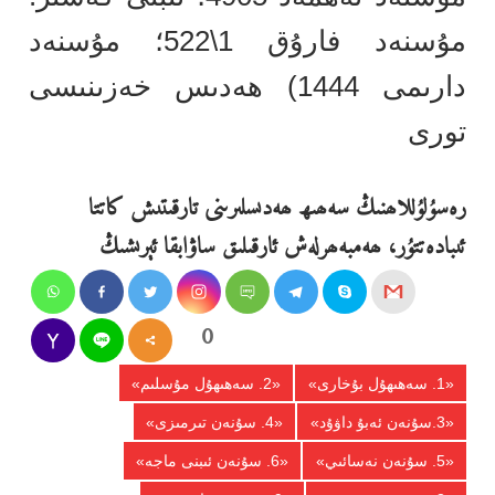
مۇسنەد فارۇق 1\522؛ مۇسنەد
دارىمى 1444) ھەدىس خەزىنىسى
تورى
رەسۇلۇللاھنىڭ سەھىھ ھەدىسلىرىنى تارقىتىش كاتتا
ئىبادەتتۇر، ھەمبەھرلەش ئارقىلىق ساۋابقا ئېرىشىڭ
0
Shares
«1. سەھىھۇل بۇخارى»
«2. سەھىھۇل مۇسلىم»
«3.سۇنەن ئەبۇ داۋۇد»
«4. سۇنەن تىرمىزى»
«5. سۇنەن نەسائىي»
«6. سۇنەن ئىبنى ماجە»