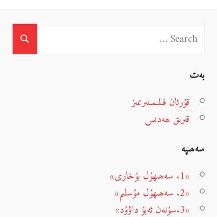
بەت
قۇرئان فىلىمىلىرىمىز
قىرىق ھەدىس
سەھىپە
«1. سەھىھۇل بۇخارى»
«2. سەھىھۇل مۇسلىم»
«3.سۇنەن ئەبۇ داۋۇد»