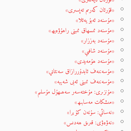
«قۇرئان كەرىم تەپسىرى»
«مۇسنەد ئەبۇ يەئلا»
«مۇسنەد ئىسھاق ئىبنى راھۇۋەيھ»
«مۇسنەد بەززار»
«مۇسنەد شافىي»
«مۇسنەد ھۇمەيدى»
«مۇسەننەف ئابدۇررازاق سەنئاىي»
«مۇسەننەف ئىبنى ئەبى شەيبە»
«مۇنزىرى: مۇختەسەر سەھىھۇل مۇسلىم»
«مىشكات مەسابىھ»
«نەسائي: سۇنەن كۇبرا»
«نەۋەۋى: قىرىق ھەدىس»