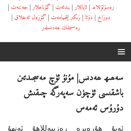
رەسۇلۇللاھ
|
ئاياللار
|
بىدئەت
|
گۇناھلار
|
جەننەت
|
دوزاخ
|
دۇئا
|
زىكىر
|
قىيامەت
|
گۈزەل ئەخلاق
|
رەسىملىك ھەدىسلەر
سەھىھ ھەدىس| مۇنۇ ئۈچ مەسجىدتىن
باشقىسى ئۈچۈن سەپەرگە چىقىش
دۇرۇس ئەمەس
ئەبۇ ھۇرەيرە رەزىيەللاھۇ ئەنھۇ