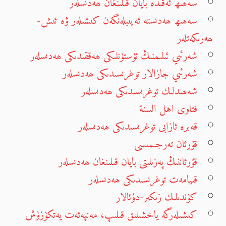
سەھىھ ئەقىدە بايان قىلىنغان ھەدىسلەر
سەھىھ ھەدىستە ئەيىبلەنگەن كىشىلەر ۋە ئىش-
ھەرىكەتلەر
شەرئىي ئىلىمنىڭ ئۈستۈنلىكى ھەققىدىكى ھەدىسلەر
شەرئىي جازالار توغرىسىدىكى ھەدىسلەر
شەھىدلىك توغرىسىدىكى ھەدىسلەر
فتاوى اهل السنة
قەبرە ئازابى توغرىسىدىكى ھەدىسلەر
قۇرئان تەرجىمىسى
قۇرئاننىڭ پەزىلىتى بايان قىلىنغان ھەدىسلەر
قىيامەت توغرىسىدىكى ھەدىسلەر
كۈندىلىك زىكىر-دۇئالار
كىشىلەرگە ياخشىلىق قىلىپ، مەنپەئەت يەتكۈزۈش