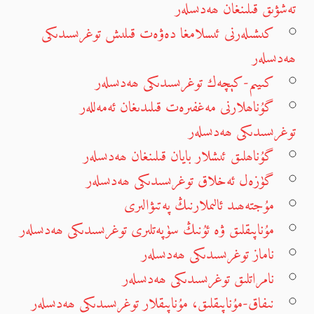
تەشۋىق قىلىنغان ھەدىسلەر
كىشىلەرنى ئىسلامغا دەۋەت قىلىش توغرىسىدىكى
ھەدىسلەر
كىيىم-كېچەك توغرىسىدىكى ھەدىسلەر
گۇناھلارنى مەغفىرەت قىلىدىغان ئەمەللەر
توغرىسىدىكى ھەدىسلەر
گۇناھلىق ئىشلار بايان قىلىنغان ھەدىسلەر
گۈزەل ئەخلاق توغرىسىدىكى ھەدىسلەر
مۇجتەھىد ئالىملارنىڭ پەتىۋالىرى
مۇناپىقلىق ۋە ئۇنىڭ سۈپەتلىرى توغرىسىدىكى ھەدىسلەر
ناماز توغرىسىدىكى ھەدىسلەر
نامراتلىق توغرىسىدىكى ھەدىسلەر
نىفاق-مۇناپىقلىق، مۇناپىقلار توغرىسىدىكى ھەدىسلەر