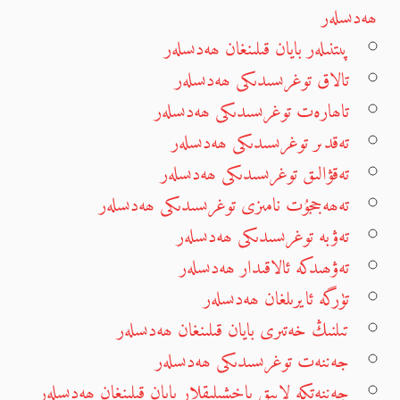
ھەدىسلەر
پىتنىلەر بايان قىلىنغان ھەدىسلەر
تالاق توغرىسىدىكى ھەدىسلەر
تاھارەت توغرىسىدىكى ھەدىسلەر
تەقدىر توغرىسىدىكى ھەدىسلەر
تەقۋالىق توغرىسىدىكى ھەدىسلەر
تەھەججۇت نامىزى توغرىسىدىكى ھەدىسلەر
تەۋبە توغرىسىدىكى ھەدىسلەر
تەۋھىدكە ئالاقىدار ھەدىسلەر
تۈرگە ئايرىلغان ھەدىسلەر
تىلنىڭ خەتىرى بايان قىلىنغان ھەدىسلەر
جەننەت توغرىسىدىكى ھەدىسلەر
جەننەتكە لايىق ياخشىلىقلار بايان قىلىنغان ھەدىسلەر