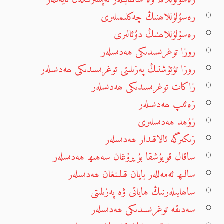
رەسۇلۇللاھنىڭ چەكلىمىلىرى
رەسۇلۇللاھنىڭ دۇئالىرى
روزا توغرىسىدىكى ھەدىسلەر
روزا تۇتۇشنىڭ پەزىلىتى توغرىسىدىكى ھەدىسلەر
زاكات توغرىسىدىكى ھەدىسلەر
زەئىپ ھەدىسلەر
زۇھد ھەدىسلىرى
زىكىرگە ئالاقىدار ھەدىسلەر
ساقال قويۇشقا بۇيرۇغان سەھىھ ھەدىسلەر
سالىھ ئەمەللەر بايان قىلىنغان ھەدىسلەر
ساھابىلەرنىڭ ھاياتى ۋە پەزىلىتى
سەدىقە توغرىسىدىكى ھەدىسلەر