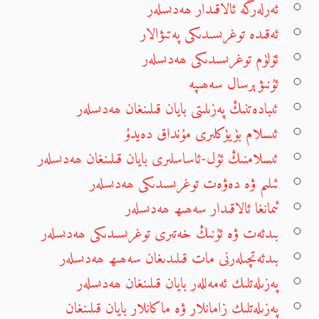
ئەرلەرگە ئالاقىدار ھەدىسلەر
ئەقىدە توغرىسىدىكى پەتىۋالار
ئۆلۈم توغرىسىدىكى ھەدىسلەر
ئۇنىۋېرسال سەھىپە
ئىبادەتنىڭ پەزىلىتى بايان قىلىنغان ھەدىسلەر
ئىسلام بۈيۈكلىرى مۇنداق دەيدۇ
ئىسلامنىڭ ئۇل-ئاساسلىرى بايان قىلىنغان ھەدىسلەر
ئىلىم ۋە دەۋەت توغرىسىدىكى ھەدىسلەر
ئىمانغا ئالاقىدار سەھىھ ھەدىسلەر
بىدئەت ۋە ئۇنىڭ خەتىرى توغرىسىدىكى ھەدىسلەر
بىدئەتچىلەرنى مات قىلىدىغان سەھىھ ھەدىسلەر
پەزىلەتلىك ئەمەللەر بايان قىلىنغان ھەدىسلەر
پەزىلەتلىك زامانلار ۋە ماكانلار بايان قىلىنغان