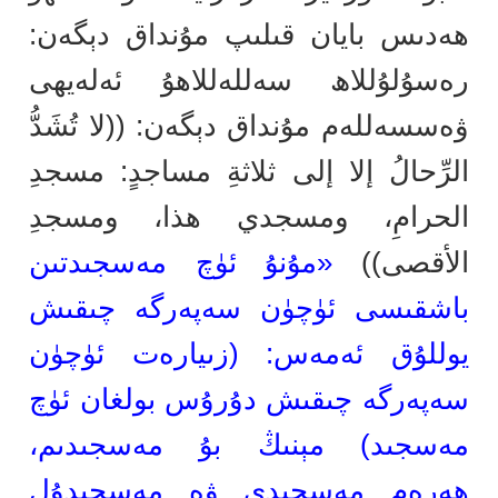
ھەدىس بايان قىلىپ مۇنداق دېگەن:
رەسۇلۇللاھ سەللەللاھۇ ئەلەيھى
ۋەسسەللەم مۇنداق دېگەن: ((لا تُشَدُّ
الرِّحالُ إلا إلى ثلاثةِ مساجدٍ: مسجدِ
الحرامِ، ومسجدي هذا، ومسجدِ
الأقصى))
«مۇنۇ ئۈچ مەسجىدتىن
باشقىسى ئۈچۈن سەپەرگە چىقىش
يوللۇق ئەمەس: (زىيارەت ئۈچۈن
سەپەرگە چىقىش دۇرۇس بولغان ئۈچ
مەسجىد) مېنىڭ بۇ مەسجىدىم،
ھەرەم مەسجىدى ۋە مەسجىدۇل