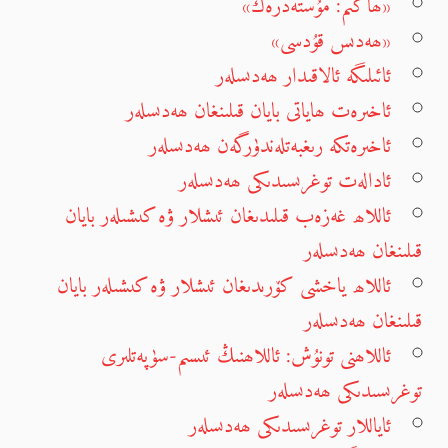
«ھاكىم: مۇستەدرەك»
«ھەدىس قۇدسى»
ئائىلىگە ئالاقىدار ھەدىسلەر
ئاخىرەت ھاياتى بايان قىلىنغان ھەدىسلەر
ئاخىرەتكە رىغبەتلەندۈرگەن ھەدىسلەر
ئادالەت توغرىسىدىكى ھەدىسلەر
ئاللاھ غەزەب قىلىدىغان ئىشلار ۋە كىشىلەر بايان
قىلىنغان ھەدىسلەر
ئاللاھ ياخشى كۆرىدىغان ئىشلار ۋە كىشىلەر بايان
قىلىنغان ھەدىسلەر
ئاللاھنى تونۇش: ئاللاھنىڭ ئىسىم-سۈپەتلىرى
توغرىسىدىكى ھەدىسلەر
ئاياللار توغرىسىدىكى ھەدىسلەر