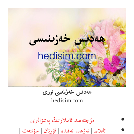
Ski
t
conten
ھەدىس خەزىنىسى تورى
hedisim.com
مۇجتەھىد ئالىملارنىڭ پەتىۋالىرى
ئاللاھ
|
تەۋھىد-ئەقىدە
|
قۇرئان
|
سۈننەت
|