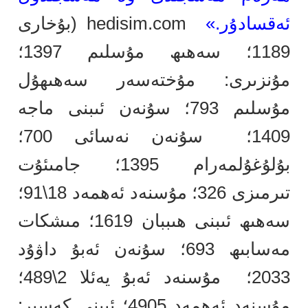
ئەقسادۇر.»
hedisim.com (بۇخارى
1189؛ سەھىھ مۇسلىم 1397؛
مۇنزىرى: مۇختەسەر سەھىھۇل
مۇسلىم 793؛ سۇنەن ئىبنى ماجە
1409؛
سۇنەن نەسائى 700؛
بۇلۇغۇلمەرام 1395؛ جامىئۇت
تىرمىزى 326؛ مۇسنەد ئەھمەد 18\91؛
سەھىھ ئىبنى ھىببان 1619؛ مىشكات
مەسابىھ 693؛ سۇنەن ئەبۇ داۋۇد
2033؛
مۇسنەد ئەبۇ يەئلا 2\489؛
مۇسنەد ئەھمەد 4905؛ ئىبنى كەسىر: