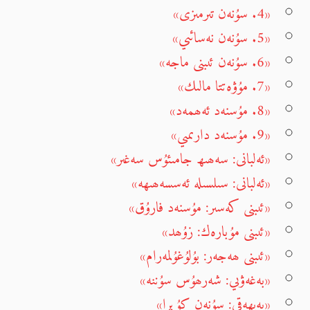
«4. سۇنەن تىرمىزى»
«5. سۇنەن نەسائىي»
«6. سۇنەن ئىبنى ماجە»
«7. مۇۋەتتا مالىك»
«8. مۇسنەد ئەھمەد»
«9. مۇسنەد دارىمىي»
«ئەلبانى: سەھىھ جامىئۇس سەغىر»
«ئەلبانى: سىلسىلە ئەسسەھىھە»
«ئىبنى كەسىر: مۇسنەد فارۇق»
«ئىبنى مۇبارەك: زۇھد»
«ئىبنى ھەجەر: بۇلۇغۇلمەرام»
«بەغەۋىي: شەرھۇس سۇننە»
«بەيھەقى: سۇنەن كۇبرا»