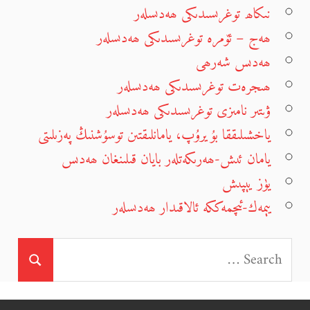
نىكاھ توغرىسىدىكى ھەدىسلەر
ھەج – ئۆمرە توغرىسىدىكى ھەدىسلەر
ھەدىس شەرھى
ھىجرەت توغرىسىدىكى ھەدىسلەر
ۋىتىر نامىزى توغرىسىدىكى ھەدىسلەر
ياخشىلىققا بۇيرۇپ، يامانلىقتىن توسۇشنىڭ پەزىلىتى
يامان ئىش-ھەرىكەتلەر بايان قىلىنغان ھەدىس
يۈز يېپىش
يېمەك-ئىچمەككە ئالاقىدار ھەدىسلەر