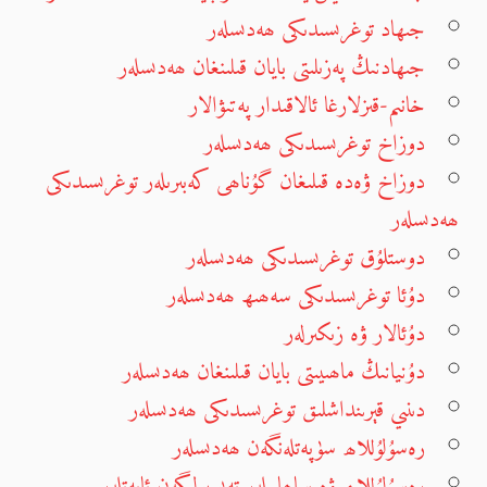
جىھاد توغرىسىدىكى ھەدىسلەر
جىھادنىڭ پەزىلىتى بايان قىلىنغان ھەدىسلەر
خانىم-قىزلارغا ئالاقىدار پەتىۋالار
دوزاخ توغرىسىدىكى ھەدىسلەر
دوزاخ ۋەدە قىلىغان گۇناھى كەبىرىلەر توغرىسىدىكى
ھەدىسلەر
دوستلۇق توغرىسىدىكى ھەدىسلەر
دۇئا توغرىسىدىكى سەھىھ ھەدىسلەر
دۇئالار ۋە زىكىرلەر
دۇنيانىڭ ماھىيىتى بايان قىلىنغان ھەدىسلەر
دىنىي قېرىنداشلىق توغرىسىدىكى ھەدىسلەر
رەسۇلۇللاھ سۈپەتلەنگەن ھەدىسلەر
رەسۇلۇللاھ ۋە ساھابىلەر تەپسىرلىگەن ئايەتلەر