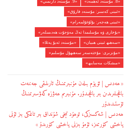
«8. مۇسنەد ئەھمەد»
«9. مۇسنەد دارىمىي»
«ئىبنى كەسىر: مۇسنەد فارۇق»
«ئىبنى ھەجەر: بۇلۇغۇلمەرام»
«بۇخارى ۋە مۇسلىمدا تەڭ مەۋجۇت ھەدىسلەر»
«سەھىھ ئىبنى ھىببان»
«مۇسنەد ئەبۇ يەئلا»
«مۇنزىرى: مۇختەسەر سەھىھۇل مۇسلىم»
«مىشكات مەسابىھ»
يازما
ھەدىس | ئۆيۈم بىلەن مۇنبىرىمنىڭ ئارىلىقى جەننەت
Previous
يۆتكەش
باغچىلىرىدىن بىر باغچىدۇر. مۇنبىرىم ھەۋزە كەۋسىرىمنىڭ
Post:
ئۈستىدىدۇر
ھەدىس | شەكسىزكى، ئوھۇد تېخى شۇنداق بىر تاغكى بىز ئۇنى
Next
ياخشى كۆرىمىز، ئۇمۇ بىزنى ياخشى كۆرىدۇ
Post: