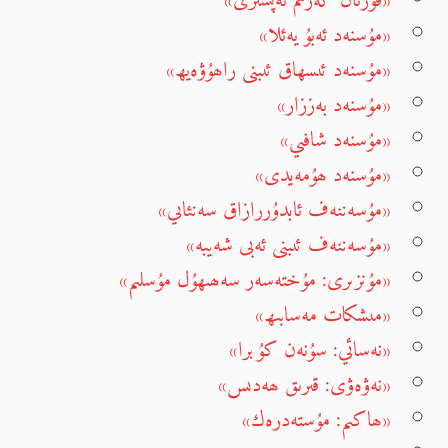
«قۇرئان كەرىم تەپسىرى»
«مۇسنەد ئەبۇ يەئلا»
«مۇسنەد ئىسھاق ئىبنى راھۇۋەيھ»
«مۇسنەد بەززار»
«مۇسنەد شافىي»
«مۇسنەد ھۇمەيدى»
«مۇسەننەف ئابدۇررازاق سەنئاىي»
«مۇسەننەف ئىبنى ئەبى شەيبە»
«مۇنزىرى: مۇختەسەر سەھىھۇل مۇسلىم»
«مىشكات مەسابىھ»
«نەسائي: سۇنەن كۇبرا»
«نەۋەۋى: قىرىق ھەدىس»
«ھاكىم: مۇستەدرەك»