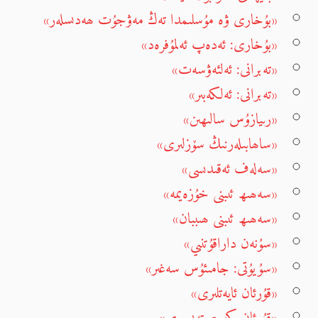
«بۇخارى ۋە مۇسلىمدا تەڭ مەۋجۇت ھەدىسلەر»
«بۇخارى: ئەدەپ ئەلمۇفرەد»
«تەبرانى: ئەلئەۋسەت»
«تەبرانى: ئەلكەبىر»
«رىيازۇس سالىھىن»
«ساھابىلەرنىڭ سۆزلىرى»
«سەلەف ئەقىدىسى»
«سەھىھ ئىبنى خۇزەيمە»
«سەھىھ ئىبنى ھىببان»
«سۇنەن داراقۇتنىي»
«سۇيۇتى: جامىئۇس سەغىر»
«قۇرئان ئايەتلىرى»