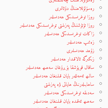
رەسۇلۇللاھنىڭ چەكلىمىلىرى
رەسۇلۇللاھنىڭ دۇئالىرى
روزا توغرىسىدىكى ھەدىسلەر
روزا تۇتۇشنىڭ پەزىلىتى توغرىسىدىكى ھەدىسلەر
زاكات توغرىسىدىكى ھەدىسلەر
زەئىپ ھەدىسلەر
زۇھد ھەدىسلىرى
زىكىرگە ئالاقىدار ھەدىسلەر
ساقال قويۇشقا بۇيرۇغان سەھىھ ھەدىسلەر
سالىھ ئەمەللەر بايان قىلىنغان ھەدىسلەر
ساھابىلەرنىڭ ھاياتى ۋە پەزىلىتى
سەدىقە توغرىسىدىكى ھەدىسلەر
سەھىھ ئەقىدە بايان قىلىنغان ھەدىسلەر