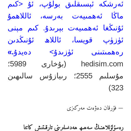
ئەرشكە ئېسىقلىق بولۇپ، ئۇ
<كى
م
ماڭا ئەھمىيەت بەرسە، ئاللاھمۇ
ئۇنىڭغا ئەھمىيەت بېرىدۇ. كىم مېنى
ئۈزۈپ قويسا، ئاللاھ ئۇنىڭدىن
رەھمىتىنى ئۈزىدۇ> دەيدۇ
.»
hedisim.com (بۇخارى 5989؛
مۇسلىم 2555؛ رىيازۇس سالىھىن
323)
— فۇرقان دەۋەت مەركىزى
رەسۇلۇللاھنىڭ سەھىھ ھەدىسلىرىنى تارقىتىش كاتتا