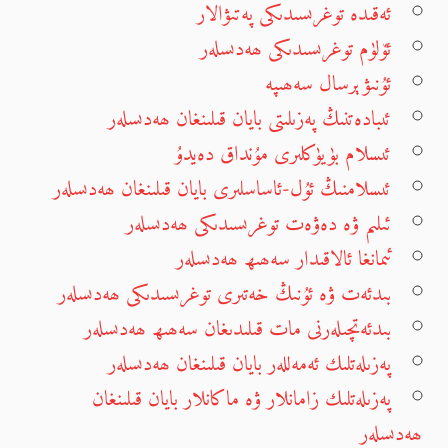
ئەقىدە توغرىسىدىكى پەتىۋالار
ئۆلۈم توغرىسىدىكى ھەدىسلەر
ئۇنىۋېرسال سەھىپە
ئىبادەتنىڭ پەزىلىتى بايان قىلىنغان ھەدىسلەر
ئىسلام بۈيۈكلىرى مۇنداق دەيدۇ
ئىسلامنىڭ ئۇل-ئاساسلىرى بايان قىلىنغان ھەدىسلەر
ئىلىم ۋە دەۋەت توغرىسىدىكى ھەدىسلەر
ئىمانغا ئالاقىدار سەھىھ ھەدىسلەر
بىدئەت ۋە ئۇنىڭ خەتىرى توغرىسىدىكى ھەدىسلەر
بىدئەتچىلەرنى مات قىلىدىغان سەھىھ ھەدىسلەر
پەزىلەتلىك ئەمەللەر بايان قىلىنغان ھەدىسلەر
پەزىلەتلىك زامانلار ۋە ماكانلار بايان قىلىنغان
ھەدىسلەر