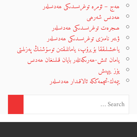
ھەج – ئۆمرە توغرىسىدىكى ھەدىسلەر
ھەدىس شەرھى
ھىجرەت توغرىسىدىكى ھەدىسلەر
ۋىتىر نامىزى توغرىسىدىكى ھەدىسلەر
ياخشىلىققا بۇيرۇپ، يامانلىقتىن توسۇشنىڭ پەزىلىتى
يامان ئىش-ھەرىكەتلەر بايان قىلىنغان ھەدىس
يۈز يېپىش
يېمەك-ئىچمەككە ئالاقىدار ھەدىسلەر