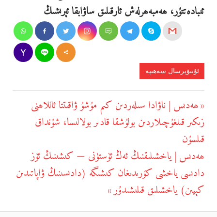
ئىبادەتتۇر، ھەمبەھرلەش ئارقىلىق ساۋابقا ئېرىشىڭ
ئۇنىۋېرسال سەھىپە
يازما
ھەدىس | ناۋادا سىلەردىن كىم مۇشۇ ۋاقىتتا ئاللاھنى
Previous
يۆتكەش
زىكىر قىلغۇچىلاردىن بولۇشقا قادىر بولالىسا، شۇنداق
Post:
قىلسۇن
ھەدىس | ياخشىلىقنىڭ ئەڭ ئۈستۈنى — كىشىنىڭ ئۆز
Next
دادىسى ياخشى كۆرىدىغان كىشىگە (دادىسىنىڭ ۋاپاتىدىن
Post:
كېيىن) ياخشىلىق قىلىشىدۇر