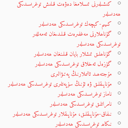
كىشىلەرنى ئىسلامغا دەۋەت قىلىش توغرىسىدىكى
ھەدىسلەر
كىيىم-كېچەك توغرىسىدىكى ھەدىسلەر
گۇناھلارنى مەغفىرەت قىلىدىغان ئەمەللەر
توغرىسىدىكى ھەدىسلەر
گۇناھلىق ئىشلار بايان قىلىنغان ھەدىسلەر
گۈزەل ئەخلاق توغرىسىدىكى ھەدىسلەر
مۇجتەھىد ئالىملارنىڭ پەتىۋالىرى
مۇناپىقلىق ۋە ئۇنىڭ سۈپەتلىرى توغرىسىدىكى ھەدىسلەر
ناماز توغرىسىدىكى ھەدىسلەر
نامراتلىق توغرىسىدىكى ھەدىسلەر
نىفاق-مۇناپىقلىق، مۇناپىقلار توغرىسىدىكى ھەدىسلەر
نىكاھ توغرىسىدىكى ھەدىسلەر