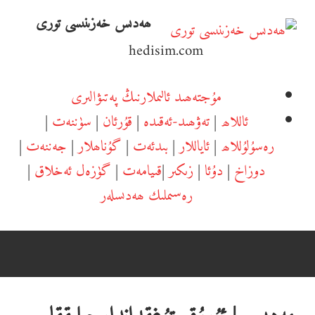
Ski
ھەدىس خەزىنىسى تورى
t
hedisim.com
conten
مۇجتەھىد ئالىملارنىڭ پەتىۋالىرى
ئاللاھ
|
تەۋھىد-ئەقىدە
|
قۇرئان
|
سۈننەت
|
رەسۇلۇللاھ
|
ئاياللار
|
بىدئەت
|
گۇناھلار
|
جەننەت
|
دوزاخ
|
دۇئا
|
زىكىر
|
قىيامەت
|
گۈزەل ئەخلاق
|
رەسىملىك ھەدىسلەر