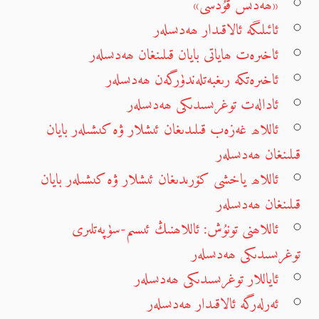
«ھەدىس قۇدسى»
ئائىلىگە ئالاقىدار ھەدىسلەر
ئاخىرەت ھاياتى بايان قىلىنغان ھەدىسلەر
ئاخىرەتكە رىغبەتلەندۈرگەن ھەدىسلەر
ئادالەت توغرىسىدىكى ھەدىسلەر
ئاللاھ غەزەب قىلىدىغان ئىشلار ۋە كىشىلەر بايان
قىلىنغان ھەدىسلەر
ئاللاھ ياخشى كۆرىدىغان ئىشلار ۋە كىشىلەر بايان
قىلىنغان ھەدىسلەر
ئاللاھنى تونۇش: ئاللاھنىڭ ئىسىم-سۈپەتلىرى
توغرىسىدىكى ھەدىسلەر
ئاياللار توغرىسىدىكى ھەدىسلەر
ئەرلەرگە ئالاقىدار ھەدىسلەر