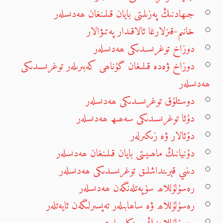
جىھادنىڭ پەزىلىتى بايان قىلىنغان ھەدىسلەر
خانىم-قىزلارغا ئالاقىدار پەتىۋالار
دوزاخ توغرىسىدىكى ھەدىسلەر
دوزاخ ۋەدە قىلىغان گۇناھى كەبىرىلەر توغرىسىدىكى
ھەدىسلەر
دوستلۇق توغرىسىدىكى ھەدىسلەر
دۇئا توغرىسىدىكى سەھىھ ھەدىسلەر
دۇئالار ۋە زىكىرلەر
دۇنيانىڭ ماھىيىتى بايان قىلىنغان ھەدىسلەر
دىنىي قېرىنداشلىق توغرىسىدىكى ھەدىسلەر
رەسۇلۇللاھ سۈپەتلەنگەن ھەدىسلەر
رەسۇلۇللاھ ۋە ساھابىلەر تەپسىرلىگەن ئايەتلەر