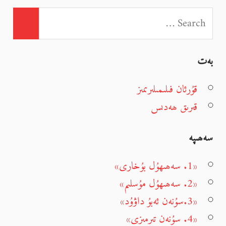
بەت
قۇرئان فىلىمىلىرىمىز
قىرىق ھەدىس
سەھىپە
«1. سەھىھۇل بۇخارى»
«2. سەھىھۇل مۇسلىم»
«3.سۇنەن ئەبۇ داۋۇد»
«4. سۇنەن تىرمىزى»