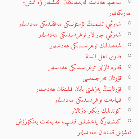
سەھىھ ھەدىستە ئەيىبلەنگەن كىشىلەر ۋە ئىش-
ھەرىكەتلەر
شەرئىي ئىلىمنىڭ ئۈستۈنلىكى ھەققىدىكى ھەدىسلەر
شەرئىي جازالار توغرىسىدىكى ھەدىسلەر
شەھىدلىك توغرىسىدىكى ھەدىسلەر
فتاوى اهل السنة
قەبرە ئازابى توغرىسىدىكى ھەدىسلەر
قۇرئان تەرجىمىسى
قۇرئاننىڭ پەزىلىتى بايان قىلىنغان ھەدىسلەر
قىيامەت توغرىسىدىكى ھەدىسلەر
كۈندىلىك زىكىر-دۇئالار
كىشىلەرگە ياخشىلىق قىلىپ، مەنپەئەت يەتكۈزۈش
تەشۋىق قىلىنغان ھەدىسلەر