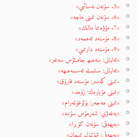
«5. سۇنەن نەسائىي»
«6. سۇنەن ئىبنى ماجە»
«7. مۇۋەتتا مالىك»
«8. مۇسنەد ئەھمەد»
«9. مۇسنەد دارىمىي»
«ئەلبانى: سەھىھ جامىئۇس سەغىر»
«ئەلبانى: سىلسىلە ئەسسەھىھە»
«ئىبنى كەسىر: مۇسنەد فارۇق»
«ئىبنى مۇبارەك: زۇھد»
«ئىبنى ھەجەر: بۇلۇغۇلمەرام»
«بەغەۋىي: شەرھۇس سۇننە»
«بەيھەقى: سۇنەن كۇبرا»
«بەيھەقى: شۇئبۇل ئىيمان»