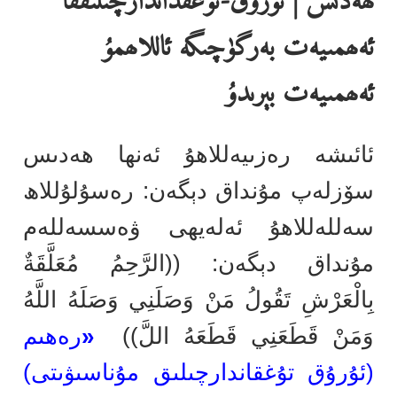
ھەدىس | ئۇرۇق-تۇغقداندارچىلىققا
ئەھمىيەت بەرگۈچىگە ئاللاھمۇ
ئەھمىيەت بېرىدۇ
ئائىشە رەزىيەللاھۇ ئەنھا ھەدىس
سۆزلەپ مۇنداق دېگەن: رەسۇلۇللاھ
سەللەللاھۇ ئەلەيھى ۋەسسەللەم
مۇنداق دېگەن: ((الرَّحِمُ مُعَلَّقَةٌ
بِالْعَرْشِ تَقُولُ مَنْ وَصَلَنِي وَصَلَهُ اللَّهُ
وَمَنْ قَطَعَنِي قَطَعَهُ اللَّ))
«
رەھىم
(ئۇرۇق تۇغقاندارچىلىق مۇناسىۋىتى)