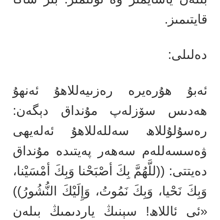
قايتىمىز.
دەلىلى:
ئەبۇ ھۇرەيرە رەزىيەللاھۇ ئەنھۇ
ھەدىس سۆزلەپ مۇنداق دېگەن:
رەسۇلۇللاھ سەللەللاھۇ ئەلەيھى
ۋەسسەللەم سەھەر پەيتىدە مۇنداق
دەيتتى: ((للَّهُمَّ بِكَ أصْبَحْنا وَبِكَ أمْسَيْنا،
وَبِكَ نَحْيا، وَبِكَ نَمُوتُ، وَإِلَيْكَ النُّشُورُ))
«ئى ئاللاھ! سېنىڭ ياردىمىڭ بىلەن