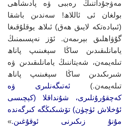
مەۋجۇداتنىڭ رەببى ۋە پادىشاھى
بولغان ئى ئاللاھ! سەندىن باشقا
(ئىبادەتكە لايىق ھەق) ئىلاھ يوقلۇقىغا
گۇۋاھلىق بېرىمەن. ئۆز نەپسىمنىڭ
يامانلىقىدىن ساڭا سېغىنىپ پاناھ
تىلەيمەن، شەيتاننىڭ يامانلىقىدىن ۋە
شىرىكىدىن ساڭا سېغىنىپ پاناھ
تىلەيمەن.)
ئەتىگەنلىرى ۋە
كەچقۇرۇنلىرى، شۇنداقلا (كېچىسى
ئۇخلاش ئۈچۈن) تۆشىكىڭگە كىرگەندە
مۇنۇ زىكىرنى ئوقۇغىن.
»