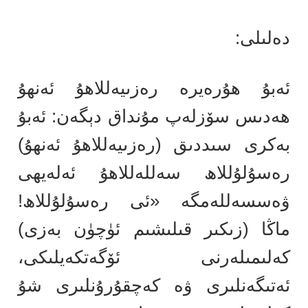
دەلىلى:
ئەبۇ ھۇرەيرە رەزىيەللاھۇ ئەنھۇ
ھەدىس سۆزلەپ مۇنداق دېگەن: ئەبۇ
بەكرى سىددىق (رەزىيەللاھۇ ئەنھۇ)
رەسۇلۇللاھ سەللەللاھۇ ئەلەيھى
ۋەسسەللەمگە «ئى رەسۇلۇللاھ!
ماڭا (زىكىر قىلىشىم ئۈچۈن بەزى)
كەلىمىلەرنى ئۆگەتكەيلىكى،
ئەتىگەنلىرى ۋە كەچقۇرۇنلىرى شۇ