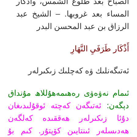
الصباح بعد طلوع الشمس، وأذكار
المساء بعد غروبها. – الشيخ عبد
الرزاق بن عبد المحسن البدر
أَذْكَار طَرَفَيِ النَّهَارِ
ئەتىگەنلىك ۋە كەچلىك زىكىرلەر
ئىمام نەۋەۋى رەھىمەھۇللاھ مۇنداق
دېگەن:
ئەتىگەن كەچتە ئوقۇلىدىغان
دۇئا زىكىرلەر ھەققىدە كەلگەن
ھەدىسلەر ئىنتايىن كۆپتۇر. كىم بۇ