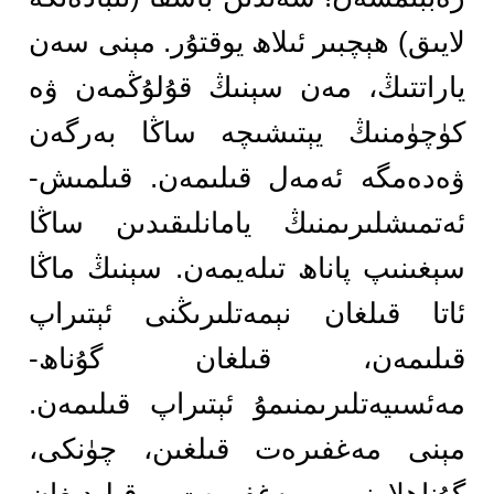
لايىق) ھېچبىر ئىلاھ يوقتۇر. مېنى سەن
ياراتتىڭ، مەن سېنىڭ قۇلۇڭمەن ۋە
كۈچۈمنىڭ يېتىشىچە ساڭا بەرگەن
ۋەدەمگە ئەمەل قىلىمەن. قىلمىش-
ئەتمىشلىرىمنىڭ يامانلىقىدىن ساڭا
سېغىنىپ پاناھ تىلەيمەن. سېنىڭ ماڭا
ئاتا قىلغان نېمەتلىرىڭنى ئېتىراپ
قىلىمەن، قىلغان گۇناھ-
مەئسىيەتلىرىمنىمۇ ئېتىراپ قىلىمەن.
مېنى مەغفىرەت قىلغىن، چۈنكى،