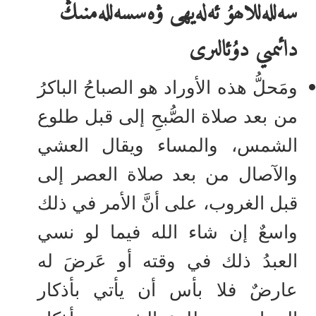
سەللەللاھۇ ئەلەيھى ۋەسسەللەمنىڭ
دائىمىي دۇئالىرى
ومَحلُّ هذه الأوراد هو الصباحُ الباكرُ
من بعد صلاة الصُّبحِ إلى قبل طلوع
الشمس، والمساء ويقال العشي
والآصال من بعد صلاة العصر إلى
قبل الغروب، على أنَّ الأمر في ذلك
واسعٌ إن شاء الله فيما لو نسي
العبدُ ذلك في وقته أو عَرضَ له
عارضٌ فلا بأس أن يأتي بأذكار