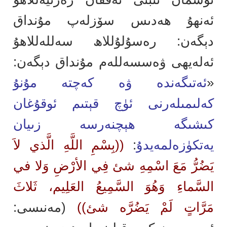
ئەنھۇ ھەدىس سۆزلەپ مۇنداق
دېگەن: رەسۇلۇللاھ سەللەللاھۇ
ئەلەيھى ۋەسسەللەم مۇنداق دېگەن:
«
ئەتىگەندە ۋە كەچتە مۇنۇ
كەلىمىلەرنى ئۈچ قېتىم ئوقۇغان
كىشىگە ھېچنەرسە زىيان
يەتكۈزەلمەيدۇ
:
((بِسْمِ اللَّهِ الَّذي لاَ
يَضُرُّ مَعَ اسْمِهِ شئ فِي الأرْضِ وَلا في
السَّماءِ وَهُوَ السَّمِيعُ العَلِيم، ثَلاثَ
مَرَّاتٍ لَمْ يَضُرَّه شئ))
(مەنىسى: