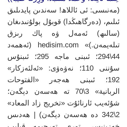
(مەنىسى: ئى ئاللاھ! سەندىن پايدىلىق
ئىلىم، (دەرگاھىڭدا) قوبۇل بولۇنىدىغان
(سالىھ) ئەمەل ۋە پاك رىزق
تىلەيمەن.)» hedisim.com
(ئەھمەد
44\294؛ ئىبنى ماجە 295؛ ئىبنۇس
سۇننى 110؛ نەۋەۋى: «ئەلئەزكار»
192؛ ئىبنى ھەجەر «الفتوحات
الربانية» 3\70 تە ھەسەن دېگەن؛
شۇئەيب ئارنائۇت «تخريج زاد المعاد»
2\342 دە ھەسەن دېگەن) | ھەدىس
خەزىنىسى تورى تەرجىمە قىلىپ