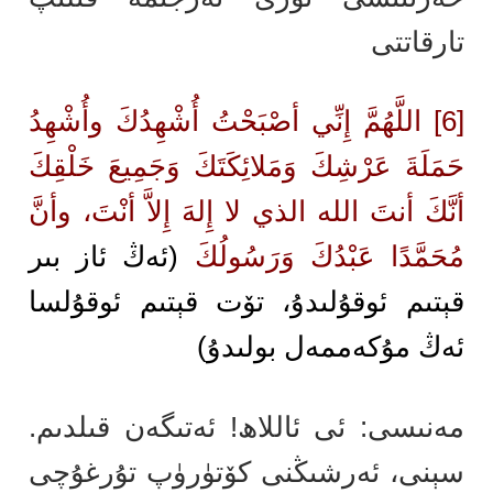
تارقاتتى
[6] اللَّهُمَّ إِنِّي أصْبَحْتُ أُشْهِدُكَ وأُشْهِدُ
حَمَلَةَ عَرْشِكَ وَمَلائِكَتَكَ وَجَمِيعَ خَلْقِكَ
أنَّكَ أنتَ الله الذي لا إِلهَ إِلاَّ أنْتَ، وأنَّ
مُحَمَّدًا عَبْدُكَ وَرَسُولُكَ
(ئەڭ ئاز بىر
قېتىم ئوقۇلىدۇ، تۆت قېتىم ئوقۇلسا
ئەڭ مۇكەممەل بولىدۇ)
مەنىسى: ئى ئاللاھ! ئەتىگەن قىلدىم.
سېنى، ئەرشىڭنى كۆتۈرۈپ تۇرغۇچى