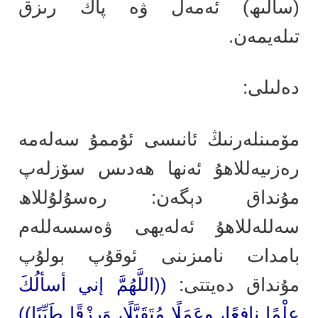
(سالىھ) ئەمەل ۋە پاك رىزق
تىلەيمەن.
دەلىلى:
مۆمىنلەرنىڭ ئانىسى ئۇممۇ سەلەمە
رەزىيەللاھۇ ئەنھا ھەدىس سۆزلەپ
مۇنداق دېگەن: رەسۇلۇللاھ
سەللەللاھۇ ئەلەيھى ۋەسسەللەم
بامدات نامىزىنى ئوقۇپ بولۇپ
مۇنداق دەيتتى:
((اللَّهُمَّ إني أسألُكَ
عِلْمًا نافِعًا، وعَمَلًا مُتَقَبَّلًا، وَرِزْقًا طَيِّبًا))