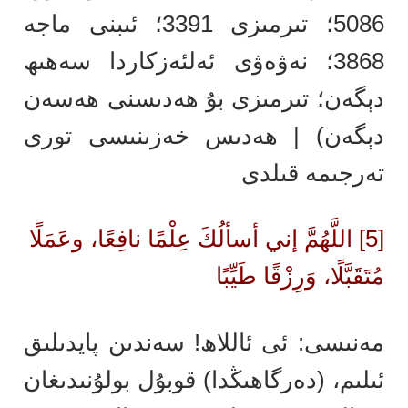
5086؛ تىرمىزى 3391؛ ئىبنى ماجە
3868؛ نەۋەۋى ئەلئەزكاردا سەھىھ
دېگەن؛ تىرمىزى بۇ ھەدىسنى ھەسەن
دېگەن) | ھەدىس خەزىنىسى تورى
تەرجىمە قىلدى
[5] اللَّهُمَّ إني أسألُكَ عِلْمًا نافِعًا، وعَمَلًا
مُتَقَبَّلًا، وَرِزْقًا طَيِّبًا
مەنىسى: ئى ئاللاھ! سەندىن پايدىلىق
ئىلىم، (دەرگاھىڭدا) قوبۇل بولۇنىدىغان