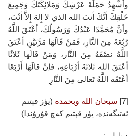
وأُشْهِدُ حَمَلَةَ عَرْشِكَ وَمَلائِكَتَكَ وَجَمِيعَ
خَلْقِكَ أنَّكَ أنتَ الله الذي لا إِلهَ إِلاَّ أنْتَ،
وأنَّ مُحَمَّدًا عَبْدُكَ وَرَسُولُكَ، أعْتَقَ اللَّهُ
رُبُعَهُ مِنَ النَّارِ، فَمَنْ قَالَهَا مَرَّتَيْنِ أعْتَقَ
اللَّهُ نصْفَهُ مِنَ النَّار، وَمَنْ قَالَها ثَلاثًا
أَعْتَقَ الله ثَلاثَةَ أرْبَاعِهِ، فإنْ قالَهَا أَرْبَعًا
أعْتَقَه اللَّهُ تَعالى مِنَ النَّارِ
[7]
سبحان الله وبحمده
(يۈز قېتىم
ئەتىگەندە، يۈز قېتىم كەچ قۇرۇندا)
دەلىلى: