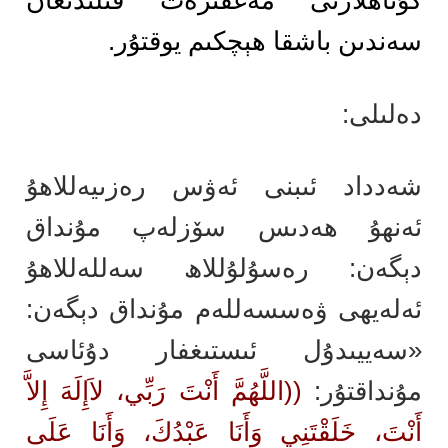
گۇناھلارنى مەغفىرەت قىلىدىغان
سەندىن باشقا ھېچكىم يوقتۇر.
دەلىلى:
شەدداد ئىبنى ئەۋس رەزىيەللاھۇ
ئەنھۇ ھەدىس سۆزلەپ مۇنداق
دېگەن: رەسۇلۇللاھ سەللەللاھۇ
ئەلەيھى ۋەسسەللەم مۇنداق دېگەن:
«سەييىدۇل ئىستىغفار دۇئاسى
مۇنداقتۇر:
((اللَّهُمَّ أَنْتَ رَبِّي، لاَإِلَهَ إِلاَّ
أَنْتَ، خَلَقْتَنِي وَأَنَا عَبْدُكَ، وَأَنَا عَلَى