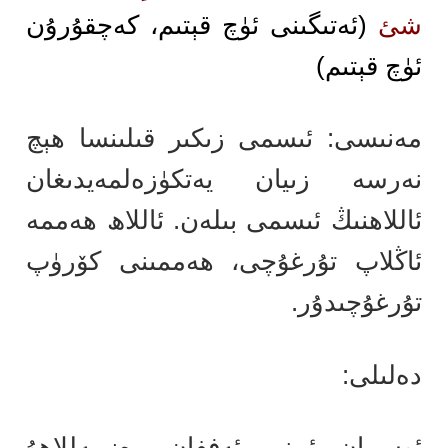
شئ
(ئەتىگىنى ئۈچ قېتىم، كەچقۇرۇن
ئۈچ قېتىم)
مەنىسى: ئىسمى زىكىر قىلىنسا ھېچ
نەرسە زىيان يەتكۈزەلمەيدىغان
ئاللاھنىڭ ئىسمى بىلەن. ئاللاھ ھەممە
ئاڭلاپ تۇرغۇچى، ھەممىنى كۆرۈپ
تۇرغۇچىدۇر.
دەلىلى:
ئوسمان ئىبنى ئەففان رەزىيەللاھۇ