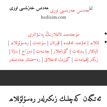
Ski
ھەدىس خەزىنىسى تورى
t
hedisim.com
conten
مۇجتەھىد ئالىملارنىڭ پەتىۋالىرى
ئاللاھ
|
تەۋھىد-ئەقىدە
|
قۇرئان
|
سۈننەت
|
رەسۇلۇللاھ
|
ئاياللار
|
بىدئەت
|
گۇناھلار
|
جەننەت
|
دوزاخ
|
دۇئا
|
زىكىر
|
قىيامەت
|
گۈزەل ئەخلاق
|
رەسىملىك ھەدىسلەر
ئەتىگەن كەچلىك زىكىرلەر رەسۇلۇللاھ