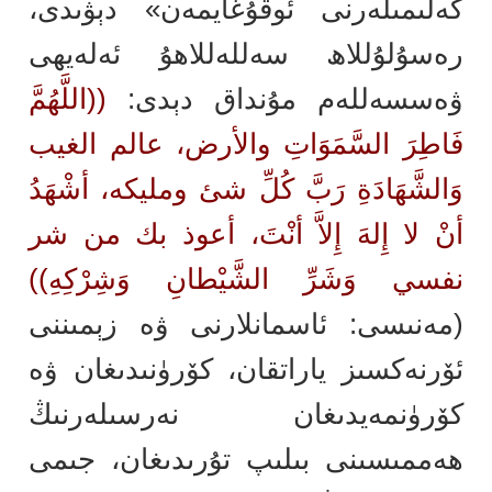
كەلىمىلەرنى ئوقۇغايمەن» دېۋىدى،
رەسۇلۇللاھ سەللەللاھۇ ئەلەيھى
ۋەسسەللەم مۇنداق دېدى:
((اللَّهُمَّ
فَاطِرَ السَّمَوَاتِ والأرض، عالم الغيب
وَالشَّهَادَةِ رَبَّ كُلِّ شئ ومليكه، أشْهَدُ
أنْ لا إِلهَ إِلاَّ أنْتَ، أعوذ بك من شر
نفسي وَشَرِّ الشَّيْطانِ وَشِرْكِهِ))
(مەنىسى: ئاسمانلارنى ۋە زېمىننى
ئۆرنەكسىز ياراتقان، كۆرۈنىدىغان ۋە
كۆرۈنمەيدىغان نەرسىلەرنىڭ
ھەممىسىنى بىلىپ تۇرىدىغان، جىمى