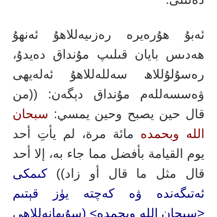
ئەبۇ ھۇرەيرە رەزىيەللاھۇ ئەنھۇ
ھەدىس بايان قىلىپ مۇنداق دەيدۇ،
رەسۇلۇللاھ سەللەللاھۇ ئەلەيھى
ۋەسسەللەم مۇنداق دېگەن: ((من
قال حين يصبح وحين يمسي:
سبحان
الله وبحمده
مائة مرة، لم يأتِ أحد
يوم القيامة بأفضل مما جاء به، إلا أحد
قال مثل ما قال أو زاد))
كىمكى
ئەتىگەندە ۋە كەچتە يۈز قېتىم
<سبحان الله وبحمده> (سۇبھانەللاھى