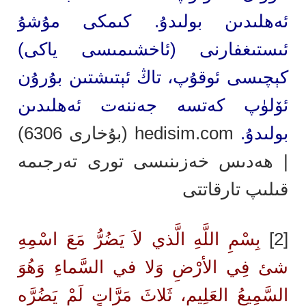
ئەھلىدىن بولىدۇ. كىمكى مۇشۇ
ئىستىغفارنى (ئاخشىمىسى ياكى)
كېچىسى ئوقۇپ، تاڭ ئېتىشتىن بۇرۇن
ئۆلۈپ كەتسە جەننەت ئەھلىدىن
بولىدۇ.
hedisim.com
(بۇخارى 6306)
| ھەدىس خەزىنىسى تورى تەرجىمە
قىلىپ تارقاتتى
[2]
بِسْمِ اللَّهِ الَّذي لاَ يَضُرُّ مَعَ اسْمِهِ
شئ فِي الأرْضِ وَلا في السَّماءِ وَهُوَ
السَّمِيعُ العَلِيم، ثَلاثَ مَرَّاتٍ لَمْ يَضُرَّه