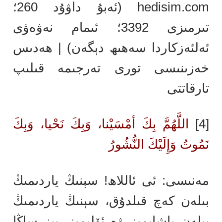
hedisim.com
(ئەبۇ داۋۇد 260؛
تىرمىزى 3392؛ ئىمام نەۋەۋى
ئەلئەزكاردا سەھىھ دېگەن) | ھەدىس
خەزىنىسى تورى تەرجىمە قىلىپ
تارقاتتى
[4]
اللَّهُمَّ بِكَ أمْسَيْنا، وَبِكَ نَحْيا، وَبِكَ
نَمُوتُ وَإِلَيْكَ النُّشُورُ
مەنىسى: ئى ئاللاھ! سېنىڭ ياردىمىڭ
بىلەن كەچ قىلدۇق، سېنىڭ ياردىمىڭ
بىلەن ياشايمىز ۋە ئۆلىمىز. بىز ساڭا