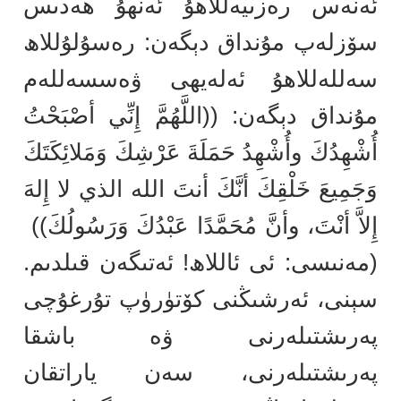
ئەنەس رەزىيەللاھۇ ئەنھۇ ھەدىس
سۆزلەپ مۇنداق دېگەن: رەسۇلۇللاھ
سەللەللاھۇ ئەلەيھى ۋەسسەللەم
مۇنداق دېگەن: ((اللَّهُمَّ إِنِّي أصْبَحْتُ
أُشْهِدُكَ وأُشْهِدُ حَمَلَةَ عَرْشِكَ وَمَلائِكَتَكَ
وَجَمِيعَ خَلْقِكَ أنَّكَ أنتَ الله الذي لا إِلهَ
إِلاَّ أنْتَ، وأنَّ مُحَمَّدًا عَبْدُكَ وَرَسُولُكَ))
(مەنىسى: ئى ئاللاھ! ئەتىگەن قىلدىم.
سېنى، ئەرشىڭنى كۆتۈرۈپ تۇرغۇچى
پەرىشتىلەرنى ۋە باشقا
پەرىشتىلەرنى، سەن ياراتقان