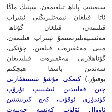
سېغىنىپ پاناھ تىلەيمەن. سېنىڭ ماڭا
ئاتا قىلغان نېمەتلىرىڭنى ئېتىراپ
قىلىمەن، قىلغان گۇناھ-
مەئسىيەتلىرىمنىمۇ ئېتىراپ قىلىمەن.
مېنى مەغفىرەت قىلغىن، چۈنكى،
گۇناھلارنى مەغفىرەت قىلىدىغان
سەندىن باشقا ھېچكىم
يوقتۇر.)
كىمكى مۇشۇ ئىستىغفارنى
چىن قەلبىدىن ئىشىنىپ تۇرۇپ
كۈندۈزى ئوقۇپ، كەچ كىرىشتىن
ئاۋۋال ئۆلۈپ كەتسە جەننەت