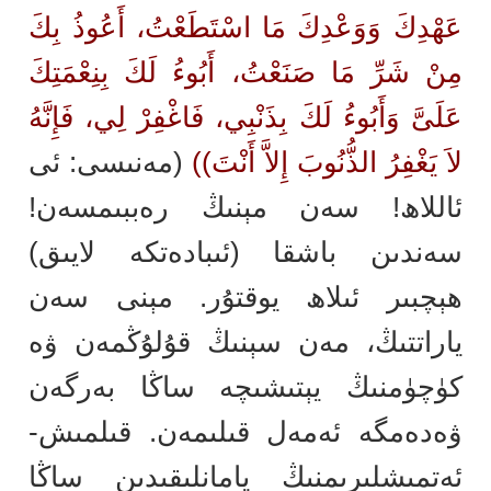
عَهْدِكَ وَوَعْدِكَ مَا اسْتَطَعْتُ، أَعُوذُ بِكَ
مِنْ شَرِّ مَا صَنَعْتُ، أَبُوءُ لَكَ بِنِعْمَتِكَ
عَلَىَّ وَأَبُوءُ لَكَ بِذَنْبِي، فَاغْفِرْ لِي، فَإِنَّهُ
لاَ يَغْفِرُ الذُّنُوبَ إِلاَّ أَنْتَ))
(مەنىسى: ئى
ئاللاھ! سەن مېنىڭ رەببىمسەن!
سەندىن باشقا (ئىبادەتكە لايىق)
ھېچبىر ئىلاھ يوقتۇر. مېنى سەن
ياراتتىڭ، مەن سېنىڭ قۇلۇڭمەن ۋە
كۈچۈمنىڭ يېتىشىچە ساڭا بەرگەن
ۋەدەمگە ئەمەل قىلىمەن. قىلمىش-
ئەتمىشلىرىمنىڭ يامانلىقىدىن ساڭا