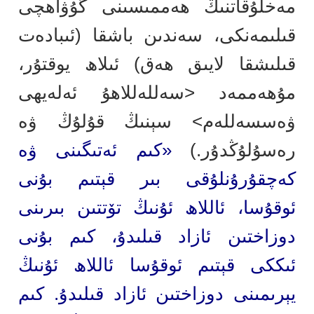
مەخلۇقاتنىڭ ھەممىسىنى گۇۋاھچى
قىلىمەنكى، سەندىن باشقا (ئىبادەت
قىلىشقا لايىق ھەق) ئىلاھ يوقتۇر،
مۇھەممەد <سەللەللاھۇ ئەلەيھى
ۋەسسەللەم> سېنىڭ قۇلۇڭ ۋە
رەسۇلۇڭدۇر.)
«كىم ئەتىگىنى ۋە
كەچقۇرۇنلۇقى بىر قېتىم بۇنى
ئوقۇسا، ئاللاھ ئۇنىڭ تۆتتىن بىرىنى
دوزاختىن ئازاد قىلىدۇ، كىم بۇنى
ئىككى قېتىم ئوقۇسا ئاللاھ ئۇنىڭ
يېرىمىنى دوزاختىن ئازاد قىلىدۇ. كىم