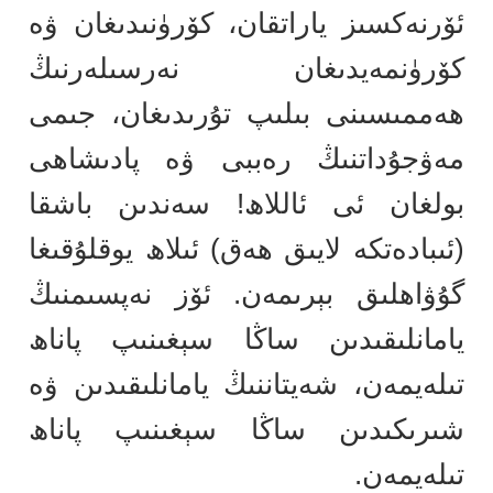
ئۆرنەكسىز ياراتقان، كۆرۈنىدىغان ۋە
كۆرۈنمەيدىغان نەرسىلەرنىڭ
ھەممىسىنى بىلىپ تۇرىدىغان، جىمى
مەۋجۇداتنىڭ رەببى ۋە پادىشاھى
بولغان ئى ئاللاھ! سەندىن باشقا
(ئىبادەتكە لايىق ھەق) ئىلاھ يوقلۇقىغا
گۇۋاھلىق بېرىمەن. ئۆز نەپسىمنىڭ
يامانلىقىدىن ساڭا سېغىنىپ پاناھ
تىلەيمەن، شەيتاننىڭ يامانلىقىدىن ۋە
شىرىكىدىن ساڭا سېغىنىپ پاناھ
تىلەيمەن.