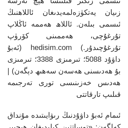
ئىسمى زىكىر قىلىنسا ھېچ نەرسە
زىيان يەتكۈزەلمەيدىغان ئاللاھنىڭ
ئىسمى بىلەن. ئاللاھ ھەممە ئاڭلاپ
تۇرغۇچى، ھەممىنى كۆرۈپ
تۇرغۇچىدۇر.) hedisim.com
(ئەبۇ
داۋۇد 5088؛ تىرمىزى 3388؛ تىرمىزى
بۇ ھەدىسنى ھەسەن سەھىھ دېگەن) |
ھەدىس خەزىنىسى تورى تەرجىمە
قىلىپ تارقاتتى
ئىمام ئەبۇ داۋۇدنىڭ رىۋايىتىدە مۇنداق
كەلگەن: «توساتتىن كېلىدىغان ھېچبىر