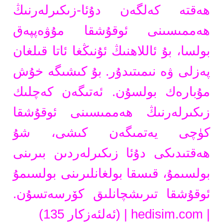
ھەقتە كەلگەن دۇئا-زىكىرلەرنىڭ
ھەممىسىنى ئوقۇشقا مۇۋەپپەق
بولسا، بۇ ئاللاھنىڭ ئۇنىڭغا ئاتا قىلغان
پەزلى ۋە نىمىتىدۇر. بۇ كىشىگە خۇش
مۇبارەك بولسۇن. ئەتىگەن كەچلىك
زىكىرلەرنىڭ ھەممىسىنى ئوقۇشقا
كۈچى يەتمىگەن كىشى، شۇ
ھەقتىدىكى دۇئا زىكىرلەردىن بىرىنى
بولسىمۇ، قىسقا بولغانلىرىنى بولسىمۇ
ئوقۇشقا تىرىشچانلىق كۆرسەتسۇن.
|
hedisim.com
| (ئەلئەزكار 135)