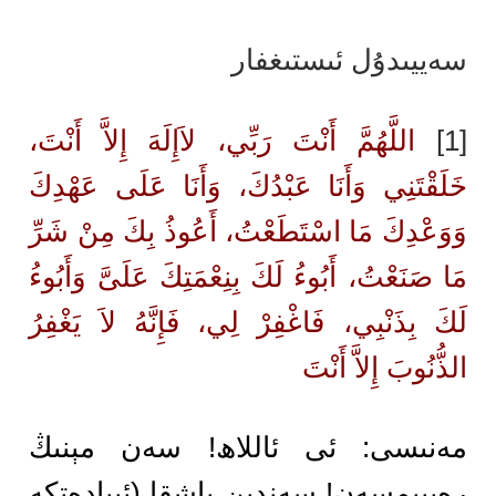
سەييىدۇل ئىستىغفار
[1]
اللَّهُمَّ أَنْتَ رَبِّي، لاَإِلَهَ إِلاَّ أَنْتَ،
خَلَقْتَنِي وَأَنَا عَبْدُكَ، وَأَنَا عَلَى عَهْدِكَ
وَوَعْدِكَ مَا اسْتَطَعْتُ، أَعُوذُ بِكَ مِنْ شَرِّ
مَا صَنَعْتُ، أَبُوءُ لَكَ بِنِعْمَتِكَ عَلَىَّ وَأَبُوءُ
لَكَ بِذَنْبِي، فَاغْفِرْ لِي، فَإِنَّهُ لاَ يَغْفِرُ
الذُّنُوبَ إِلاَّ أَنْتَ
مەنىسى: ئى ئاللاھ! سەن مېنىڭ
رەببىمسەن! سەندىن باشقا (ئىبادەتكە