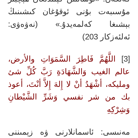
مۇسىبەت بۇنى ئوقۇغان كىشىنىڭ
بېشىغا كەلمەيدۇ.» (نەۋەۋى:
ئەلئەزكار 203)
[3]
اللَّهُمَّ فَاطِرَ السَّمَوَاتِ والأرض،
عالم الغيب وَالشَّهَادَةِ رَبَّ كُلِّ شئ
ومليكه، أشْهَدُ أنْ لا إِلهَ إِلاَّ أنْتَ، أعوذ
بك من شر نفسي وَشَرِّ الشَّيْطانِ
وَشِرْكِهِ
مەنىسى: ئاسمانلارنى ۋە زېمىننى