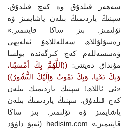
سەھەر قىلدۇق ۋە كەچ قىلدۇق.
سېنىڭ ياردىمىڭ بىلەن ياشايمىز ۋە
ئۆلىمىز. بىز ساڭا قايتىمىز.»
رەسۇلۇللاھ سەللەللاھۇ ئەلەيھى
ۋەسسەللەم كەچ كىرگەندە بولسا
مۇنداق دەيتتى:
((اللَّهُمَّ بِكَ أمْسَيْنا،
وَبِكَ نَحْيا، وَبِكَ نَمُوتُ وَإِلَيْكَ النُّشُورُ))
«ئى ئاللاھ! سېنىڭ ياردىمىڭ بىلەن
كەچ قىلدۇق، سېنىڭ ياردىمىڭ بىلەن
ياشايمىز ۋە ئۆلىمىز. بىز ساڭا
قايتىمىز.» hedisim.com
(ئەبۇ داۋۇد