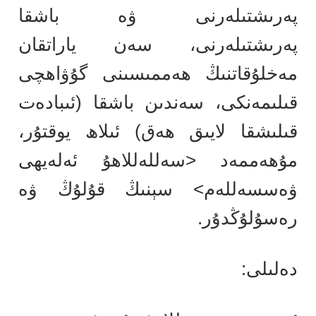
پەرىشتىلەرنى ۋە باشقا
پەرىشتىلەرنى، سەن ياراتقان
مەخلۇقاتنىڭ ھەممىسىنى گۇۋاھچى
قىلىمەنكى، سەندىن باشقا (ئىبادەت
قىلىشقا لايىق ھەق) ئىلاھ يوقتۇر،
مۇھەممەد <سەللەللاھۇ ئەلەيھى
ۋەسسەللەم> سېنىڭ قۇلۇڭ ۋە
رەسۇلۇڭدۇر.
دەلىلى: