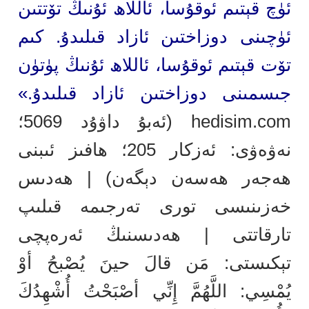
ئۈچ قېتىم ئوقۇسا، ئاللاھ ئۇنىڭ تۆتتىن
ئۈچىنى دوزاختىن ئازاد قىلىدۇ. كىم
تۆت قېتىم ئوقۇسا، ئاللاھ ئۇنىڭ پۈتۈن
جىسمىنى دوزاختىن ئازاد قىلىدۇ.»
hedisim.com
(ئەبۇ داۋۇد 5069؛
نەۋەۋى: ئەزكار 205؛ ھافىز ئىبنى
ھەجەر ھەسەن دېگەن) | ھەدىس
خەزىنىسى تورى تەرجىمە قىلىپ
تارقاتتى | ھەدىسنىڭ ئەرەپچى
تېكىستى: مَن قالَ حينَ يُصْبحُ أوْ
يُمْسِي: اللَّهُمَّ إِنِّي أصْبَحْتُ أُشْهِدُكَ