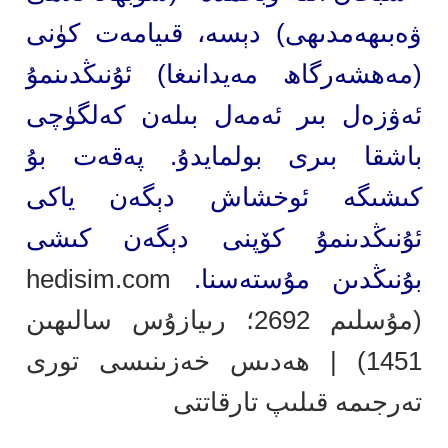
ۋەبىھەمدىھى) دېسە، قىيامەت كۈنى
(مەھشەرگاھ مەيدانىغا) ئۇنىڭدىنمۇ
ئەۋزەل بىر ئەمەل بىلەن كەلگۈچى
باشقا بىرى بولمايدۇ. پەقەت بۇ
كىشىگە ئوخشاش دېگەن ياكى
ئۇنىڭدىنمۇ كۆپنى دېگەن كىشى
بۇنىڭدىن مۇستەسنا.
hedisim.com
(مۇسلىم 2692؛ رىيازۇس سالىھىن
1451) | ھەدىس خەزىنىسى تورى
تەرجىمە قىلىپ تارقاتتى