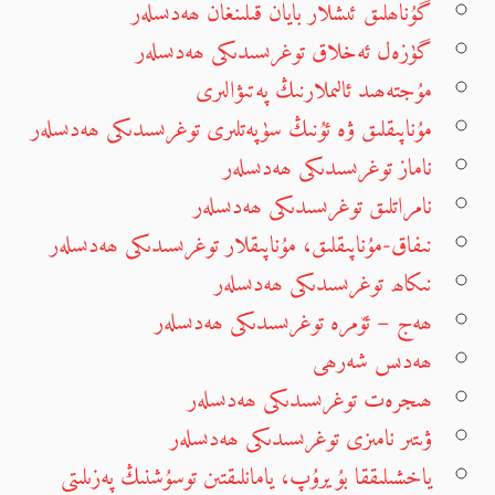
گۇناھلىق ئىشلار بايان قىلىنغان ھەدىسلەر
گۈزەل ئەخلاق توغرىسىدىكى ھەدىسلەر
مۇجتەھىد ئالىملارنىڭ پەتىۋالىرى
مۇناپىقلىق ۋە ئۇنىڭ سۈپەتلىرى توغرىسىدىكى ھەدىسلەر
ناماز توغرىسىدىكى ھەدىسلەر
نامراتلىق توغرىسىدىكى ھەدىسلەر
نىفاق-مۇناپىقلىق، مۇناپىقلار توغرىسىدىكى ھەدىسلەر
نىكاھ توغرىسىدىكى ھەدىسلەر
ھەج – ئۆمرە توغرىسىدىكى ھەدىسلەر
ھەدىس شەرھى
ھىجرەت توغرىسىدىكى ھەدىسلەر
ۋىتىر نامىزى توغرىسىدىكى ھەدىسلەر
ياخشىلىققا بۇيرۇپ، يامانلىقتىن توسۇشنىڭ پەزىلىتى