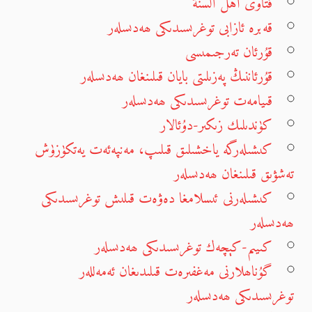
فتاوى اهل السنة
قەبرە ئازابى توغرىسىدىكى ھەدىسلەر
قۇرئان تەرجىمىسى
قۇرئاننىڭ پەزىلىتى بايان قىلىنغان ھەدىسلەر
قىيامەت توغرىسىدىكى ھەدىسلەر
كۈندىلىك زىكىر-دۇئالار
كىشىلەرگە ياخشىلىق قىلىپ، مەنپەئەت يەتكۈزۈش
تەشۋىق قىلىنغان ھەدىسلەر
كىشىلەرنى ئىسلامغا دەۋەت قىلىش توغرىسىدىكى
ھەدىسلەر
كىيىم-كېچەك توغرىسىدىكى ھەدىسلەر
گۇناھلارنى مەغفىرەت قىلىدىغان ئەمەللەر
توغرىسىدىكى ھەدىسلەر