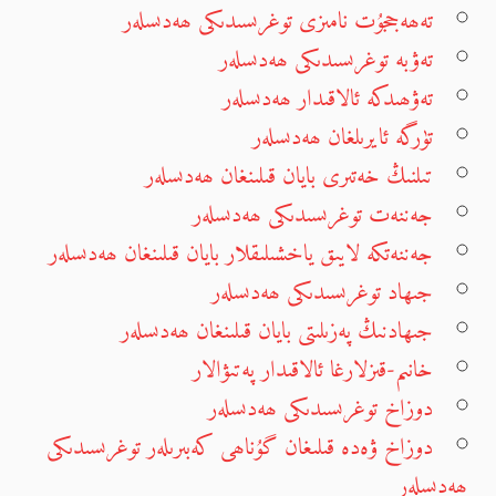
تەھەججۇت نامىزى توغرىسىدىكى ھەدىسلەر
تەۋبە توغرىسىدىكى ھەدىسلەر
تەۋھىدكە ئالاقىدار ھەدىسلەر
تۈرگە ئايرىلغان ھەدىسلەر
تىلنىڭ خەتىرى بايان قىلىنغان ھەدىسلەر
جەننەت توغرىسىدىكى ھەدىسلەر
جەننەتكە لايىق ياخشىلىقلار بايان قىلىنغان ھەدىسلەر
جىھاد توغرىسىدىكى ھەدىسلەر
جىھادنىڭ پەزىلىتى بايان قىلىنغان ھەدىسلەر
خانىم-قىزلارغا ئالاقىدار پەتىۋالار
دوزاخ توغرىسىدىكى ھەدىسلەر
دوزاخ ۋەدە قىلىغان گۇناھى كەبىرىلەر توغرىسىدىكى
ھەدىسلەر