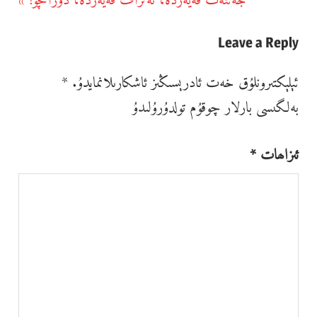
جەننەت قەيەردە، ئەئراف قەيەردە، دوزاخچۇ؟
Next
Post:
Leave a Reply
ئېلېكتىرونلۇق خەت ئادرېسىڭىز ئاشكارىلانمايدۇ.
*
بەلگىسى بارلار چوقۇم تولدۇرۇلىدۇ
ئىزاھات
*