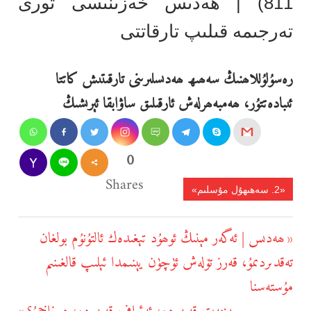
811) | ھەدىس خەزىنىسى تورى
تەرجىمە قىلىپ تارقاتتى
رەسۇلۇللاھنىڭ سەھىھ ھەدىسلىرىنى تارقىتىش كاتتا
ئىبادەتتۇر، ھەمبەھرلەش ئارقىلىق ساۋابقا ئېرىشىڭ
0
Shares
«2. سەھىھۇل مۇسلىم»
يازما
ھەدىس | ئەگەر مېنىڭ ئوھۇد تېغىدەك ئالتۇنۇم بولغان
Previous
يۆتكەش
تەقدىردىمۇ، قەرز تۆلەش ئۈچۈن يېنىمدا ئېلىپ قالغىنىم
Post:
مۇستەسنا