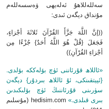
سەللەللاھۇ ئەلەيھى ۋەسسەللەم
مۇنداق دېگەن ئىدى:
((إنَّ اللَّهَ جَزَّأَ القُرْآنَ ثَلاثَةَ أجْزاءٍ،
فَجَعَلَ {قُلْ هُوَ اللَّهُ أَحَدٌ} جُزْءًا مِن
أجْزاءِ القُرْآنِ))
«ئاللاھ قۇرئاننى ئۈچ بۆلەككە بۆلدى.
{ئېيتقىنكى، ئۇ ئاللاھ بىردۇر} دېگەن
سۈرىنى قۇرئاننىڭ ئۈچ بۆلىكىدىن
بىرى قىلدى.»
hedisim.com (مۇسلىم