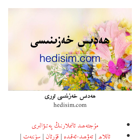
Ski
t
conten
ھەدىس خەزىنىسى تورى
hedisim.com
مۇجتەھىد ئالىملارنىڭ پەتىۋالىرى
ئاللاھ
|
تەۋھىد-ئەقىدە
|
قۇرئان
|
سۈننەت
|