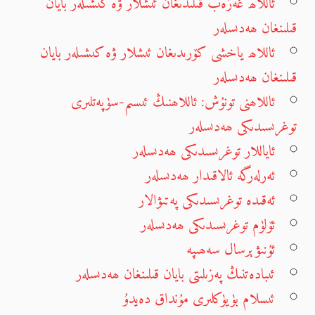
ئاللاھ غەزەب قىلىدىغان ئىشلار ۋە كىشىلەر بايان
قىلىنغان ھەدىسلەر
ئاللاھ ياخشى كۆرىدىغان ئىشلار ۋە كىشىلەر بايان
قىلىنغان ھەدىسلەر
ئاللاھنى تونۇش: ئاللاھنىڭ ئىسىم-سۈپەتلىرى
توغرىسىدىكى ھەدىسلەر
ئاياللار توغرىسىدىكى ھەدىسلەر
ئەرلەرگە ئالاقىدار ھەدىسلەر
ئەقىدە توغرىسىدىكى پەتىۋالار
ئۆلۈم توغرىسىدىكى ھەدىسلەر
ئۇنىۋېرسال سەھىپە
ئىبادەتنىڭ پەزىلىتى بايان قىلىنغان ھەدىسلەر
ئىسلام بۈيۈكلىرى مۇنداق دەيدۇ