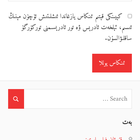
كېيىنكى قېتىم ئىنكاس يازغاندا ئ‍ىشلىتىش ئۈچۈن مېنىڭ
ئ‍ىسىم، ئېلخەت ئادرېس ۋە تور ئادرېسىمنى توركۆرگۈ
ساقلىۋالسۇن.
بەت
قۇرئان فىلىمىلىرىمىز