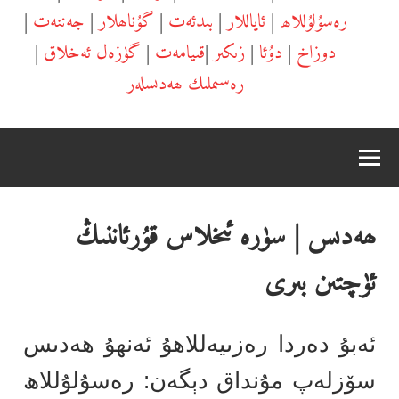
رەسۇلۇللاھ
|
ئاياللار
|
بىدئەت
|
گۇناھلار
|
جەننەت
|
دوزاخ
|
دۇئا
|
زىكىر
|
قىيامەت
|
گۈزەل ئەخلاق
|
رەسىملىك ھەدىسلەر
ھەدىس | سۈرە ئىخلاس قۇرئاننىڭ
ئۈچتىن بىرى
ئەبۇ دەردا رەزىيەللاھۇ ئەنھۇ ھەدىس
سۆزلەپ مۇنداق دېگەن: رەسۇلۇللاھ