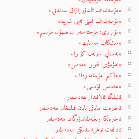
«مۇسەننەف ئابدۇررازاق سەنئاىي»
«مۇسەننەف ئىبنى ئەبى شەيبە»
«مۇنزىرى: مۇختەسەر سەھىھۇل مۇسلىم»
«مىشكات مەسابىھ»
«نەسائي: سۇنەن كۇبرا»
«نەۋەۋى: قىرىق ھەدىس»
«ھاكىم: مۇستەدرەك»
«ھەدىس قۇدسى»
ئائىلىگە ئالاقىدار ھەدىسلەر
ئاخىرەت ھاياتى بايان قىلىنغان ھەدىسلەر
ئاخىرەتكە رىغبەتلەندۈرگەن ھەدىسلەر
ئادالەت توغرىسىدىكى ھەدىسلەر