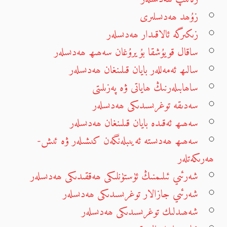
زۇھد ھەدىسلىرى
زىكىرگە ئالاقىدار ھەدىسلەر
ساقال قويۇشقا بۇيرۇغان سەھىھ ھەدىسلەر
سالىھ ئەمەللەر بايان قىلىنغان ھەدىسلەر
ساھابىلەرنىڭ ھاياتى ۋە پەزىلىتى
سەدىقە توغرىسىدىكى ھەدىسلەر
سەھىھ ئەقىدە بايان قىلىنغان ھەدىسلەر
سەھىھ ھەدىستە ئەيىبلەنگەن كىشىلەر ۋە ئىش-
ھەرىكەتلەر
شەرئىي ئىلىمنىڭ ئۈستۈنلىكى ھەققىدىكى ھەدىسلەر
شەرئىي جازالار توغرىسىدىكى ھەدىسلەر
شەھىدلىك توغرىسىدىكى ھەدىسلەر