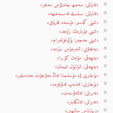
«ئەلبانى: سەھىھ جامىئۇس سەغىر»
«ئەلبانى: سىلسىلە ئەسسەھىھە»
«ئىبنى كەسىر: مۇسنەد فارۇق»
«ئىبنى مۇبارەك: زۇھد»
«ئىبنى ھەجەر: بۇلۇغۇلمەرام»
«بەغەۋىي: شەرھۇس سۇننە»
«بەيھەقى: سۇنەن كۇبرا»
«بەيھەقى: شۇئبۇل ئىيمان»
«بۇخارى ۋە مۇسلىمدا تەڭ مەۋجۇت ھەدىسلەر»
«بۇخارى: ئەدەپ ئەلمۇفرەد»
«تەبرانى: ئەلئەۋسەت»
«تەبرانى: ئەلكەبىر»
«رىيازۇس سالىھىن»