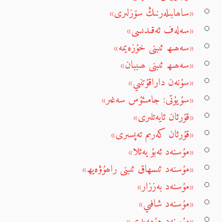
«ساھابىلەرنىڭ سۆزلىرى»
«سەلەف ئەقىدىسى»
«سەھىھ ئىبنى خۇزەيمە»
«سەھىھ ئىبنى ھىببان»
«سۇنەن داراقۇتنىي»
«سۇيۇتى: جامىئۇس سەغىر»
«قۇرئان ئايەتلىرى»
«قۇرئان كەرىم تەپسىرى»
«مۇسنەد ئەبۇ يەئلا»
«مۇسنەد ئىسھاق ئىبنى راھۇۋەيھ»
«مۇسنەد بەززار»
«مۇسنەد شافىي»
«مۇسنەد ھۇمەيدى»