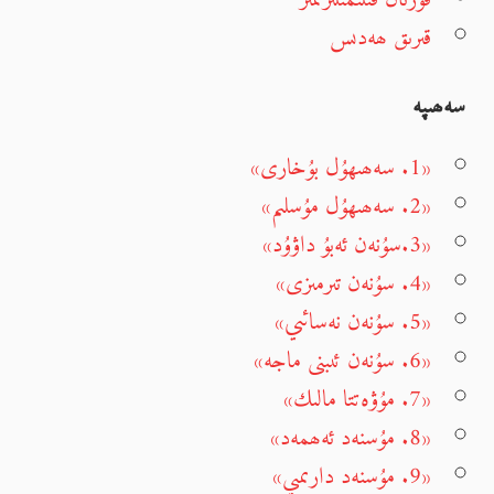
قىرىق ھەدىس
سەھىپە
«1. سەھىھۇل بۇخارى»
«2. سەھىھۇل مۇسلىم»
«3.سۇنەن ئەبۇ داۋۇد»
«4. سۇنەن تىرمىزى»
«5. سۇنەن نەسائىي»
«6. سۇنەن ئىبنى ماجە»
«7. مۇۋەتتا مالىك»
«8. مۇسنەد ئەھمەد»
«9. مۇسنەد دارىمىي»