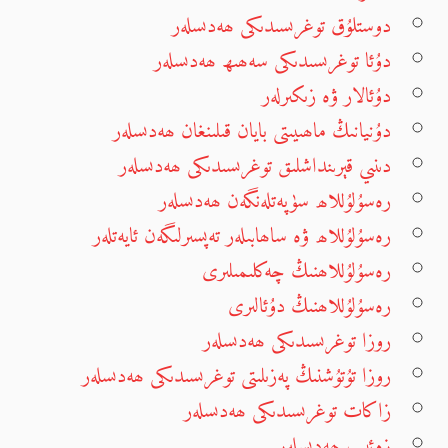
دوستلۇق توغرىسىدىكى ھەدىسلەر
دۇئا توغرىسىدىكى سەھىھ ھەدىسلەر
دۇئالار ۋە زىكىرلەر
دۇنيانىڭ ماھىيىتى بايان قىلىنغان ھەدىسلەر
دىنىي قېرىنداشلىق توغرىسىدىكى ھەدىسلەر
رەسۇلۇللاھ سۈپەتلەنگەن ھەدىسلەر
رەسۇلۇللاھ ۋە ساھابىلەر تەپسىرلىگەن ئايەتلەر
رەسۇلۇللاھنىڭ چەكلىمىلىرى
رەسۇلۇللاھنىڭ دۇئالىرى
روزا توغرىسىدىكى ھەدىسلەر
روزا تۇتۇشنىڭ پەزىلىتى توغرىسىدىكى ھەدىسلەر
زاكات توغرىسىدىكى ھەدىسلەر
زەئىپ ھەدىسلەر