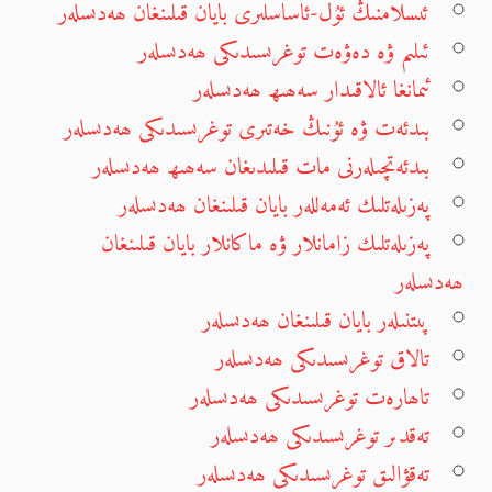
ئىسلامنىڭ ئۇل-ئاساسلىرى بايان قىلىنغان ھەدىسلەر
ئىلىم ۋە دەۋەت توغرىسىدىكى ھەدىسلەر
ئىمانغا ئالاقىدار سەھىھ ھەدىسلەر
بىدئەت ۋە ئۇنىڭ خەتىرى توغرىسىدىكى ھەدىسلەر
بىدئەتچىلەرنى مات قىلىدىغان سەھىھ ھەدىسلەر
پەزىلەتلىك ئەمەللەر بايان قىلىنغان ھەدىسلەر
پەزىلەتلىك زامانلار ۋە ماكانلار بايان قىلىنغان
ھەدىسلەر
پىتنىلەر بايان قىلىنغان ھەدىسلەر
تالاق توغرىسىدىكى ھەدىسلەر
تاھارەت توغرىسىدىكى ھەدىسلەر
تەقدىر توغرىسىدىكى ھەدىسلەر
تەقۋالىق توغرىسىدىكى ھەدىسلەر