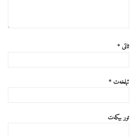
ئاتى
*
ئېلخەت
*
تور بېكەت