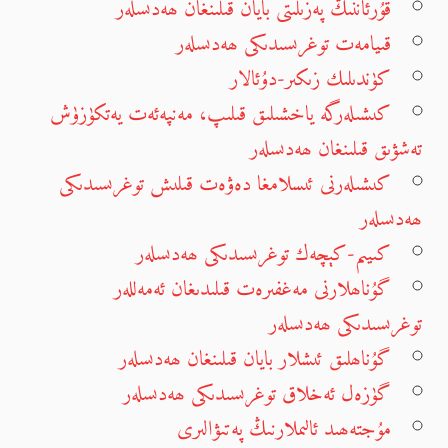
قۇرئاننىڭ پەزىلىتى بايان قىلىنغان ھەدىسلەر
قىيامەت توغرىسىدىكى ھەدىسلەر
كۈندىلىك زىكىر-دۇئالار
كىشىلەرگە ياخشىلىق قىلىپ، مەنپەئەت يەتكۈزۈش
تەشۋىق قىلىنغان ھەدىسلەر
كىشىلەرنى ئىسلامغا دەۋەت قىلىش توغرىسىدىكى
ھەدىسلەر
كىيىم-كېچەك توغرىسىدىكى ھەدىسلەر
گۇناھلارنى مەغفىرەت قىلىدىغان ئەمەللەر
توغرىسىدىكى ھەدىسلەر
گۇناھلىق ئىشلار بايان قىلىنغان ھەدىسلەر
گۈزەل ئەخلاق توغرىسىدىكى ھەدىسلەر
مۇجتەھىد ئالىملارنىڭ پەتىۋالىرى