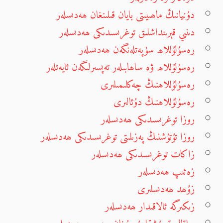
دۇنيانىڭ ماھىيىتى بايان قىلىنغان ھەدىسلەر
دىنىي قېرىنداشلىق توغرىسىدىكى ھەدىسلەر
رەسۇلۇللاھ سۈپەتلەنگەن ھەدىسلەر
رەسۇلۇللاھ ۋە ساھابىلەر تەپسىرلىگەن ئايەتلەر
رەسۇلۇللاھنىڭ چەكلىمىلىرى
رەسۇلۇللاھنىڭ دۇئالىرى
روزا توغرىسىدىكى ھەدىسلەر
روزا تۇتۇشنىڭ پەزىلىتى توغرىسىدىكى ھەدىسلەر
زاكات توغرىسىدىكى ھەدىسلەر
زەئىپ ھەدىسلەر
زۇھد ھەدىسلىرى
زىكىرگە ئالاقىدار ھەدىسلەر