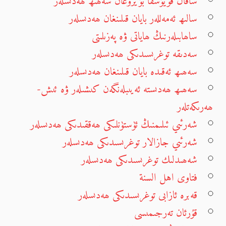
ساقال قويۇشقا بۇيرۇغان سەھىھ ھەدىسلەر
سالىھ ئەمەللەر بايان قىلىنغان ھەدىسلەر
ساھابىلەرنىڭ ھاياتى ۋە پەزىلىتى
سەدىقە توغرىسىدىكى ھەدىسلەر
سەھىھ ئەقىدە بايان قىلىنغان ھەدىسلەر
سەھىھ ھەدىستە ئەيىبلەنگەن كىشىلەر ۋە ئىش-
ھەرىكەتلەر
شەرئىي ئىلىمنىڭ ئۈستۈنلىكى ھەققىدىكى ھەدىسلەر
شەرئىي جازالار توغرىسىدىكى ھەدىسلەر
شەھىدلىك توغرىسىدىكى ھەدىسلەر
فتاوى اهل السنة
قەبرە ئازابى توغرىسىدىكى ھەدىسلەر
قۇرئان تەرجىمىسى