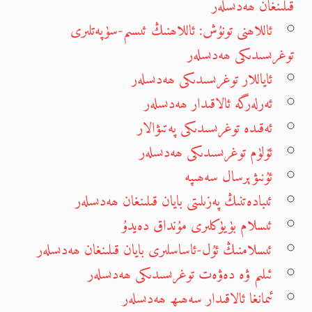
قىلىنغان ھەدىسلەر
ئاللاھنى تونۇش: ئاللاھنىڭ ئىسىم-سۈپەتلىرى
توغرىسىدىكى ھەدىسلەر
ئاياللار توغرىسىدىكى ھەدىسلەر
ئەرلەرگە ئالاقىدار ھەدىسلەر
ئەقىدە توغرىسىدىكى پەتىۋالار
ئۆلۈم توغرىسىدىكى ھەدىسلەر
ئۇنىۋېرسال سەھىپە
ئىبادەتنىڭ پەزىلىتى بايان قىلىنغان ھەدىسلەر
ئىسلام بۈيۈكلىرى مۇنداق دەيدۇ
ئىسلامنىڭ ئۇل-ئاساسلىرى بايان قىلىنغان ھەدىسلەر
ئىلىم ۋە دەۋەت توغرىسىدىكى ھەدىسلەر
ئىمانغا ئالاقىدار سەھىھ ھەدىسلەر