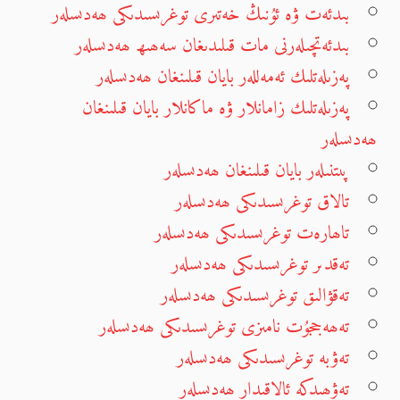
بىدئەت ۋە ئۇنىڭ خەتىرى توغرىسىدىكى ھەدىسلەر
بىدئەتچىلەرنى مات قىلىدىغان سەھىھ ھەدىسلەر
پەزىلەتلىك ئەمەللەر بايان قىلىنغان ھەدىسلەر
پەزىلەتلىك زامانلار ۋە ماكانلار بايان قىلىنغان
ھەدىسلەر
پىتنىلەر بايان قىلىنغان ھەدىسلەر
تالاق توغرىسىدىكى ھەدىسلەر
تاھارەت توغرىسىدىكى ھەدىسلەر
تەقدىر توغرىسىدىكى ھەدىسلەر
تەقۋالىق توغرىسىدىكى ھەدىسلەر
تەھەججۇت نامىزى توغرىسىدىكى ھەدىسلەر
تەۋبە توغرىسىدىكى ھەدىسلەر
تەۋھىدكە ئالاقىدار ھەدىسلەر