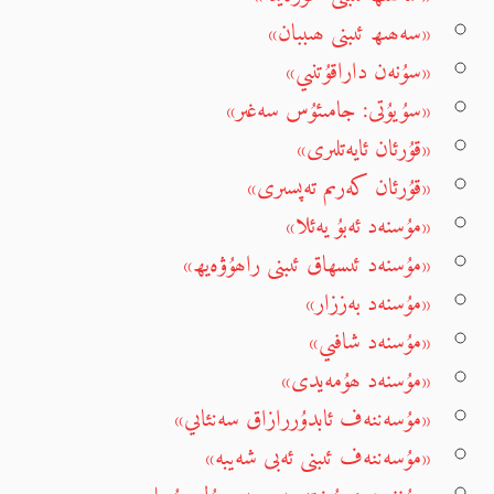
«سەھىھ ئىبنى ھىببان»
«سۇنەن داراقۇتنىي»
«سۇيۇتى: جامىئۇس سەغىر»
«قۇرئان ئايەتلىرى»
«قۇرئان كەرىم تەپسىرى»
«مۇسنەد ئەبۇ يەئلا»
«مۇسنەد ئىسھاق ئىبنى راھۇۋەيھ»
«مۇسنەد بەززار»
«مۇسنەد شافىي»
«مۇسنەد ھۇمەيدى»
«مۇسەننەف ئابدۇررازاق سەنئاىي»
«مۇسەننەف ئىبنى ئەبى شەيبە»