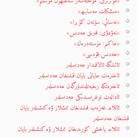
«مۇنزىرى: مۇختەسەر سەھىھۇل مۇسلىم»
«مىشكات مەسابىھ»
«نەسائي: سۇنەن كۇبرا»
«نەۋەۋى: قىرىق ھەدىس»
«ھاكىم: مۇستەدرەك»
«ھەدىس قۇدسى»
ئائىلىگە ئالاقىدار ھەدىسلەر
ئاخىرەت ھاياتى بايان قىلىنغان ھەدىسلەر
ئاخىرەتكە رىغبەتلەندۈرگەن ھەدىسلەر
ئادالەت توغرىسىدىكى ھەدىسلەر
ئاللاھ غەزەب قىلىدىغان ئىشلار ۋە كىشىلەر بايان
قىلىنغان ھەدىسلەر
ئاللاھ ياخشى كۆرىدىغان ئىشلار ۋە كىشىلەر بايان