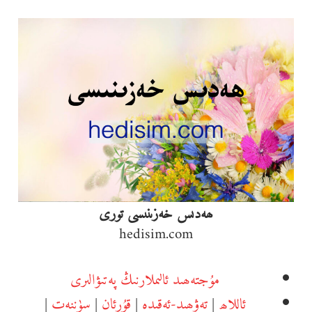
Ski
t
conten
ھەدىس خەزىنىسى تورى
hedisim.com
مۇجتەھىد ئالىملارنىڭ پەتىۋالىرى
ئاللاھ
|
تەۋھىد-ئەقىدە
|
قۇرئان
|
سۈننەت
|