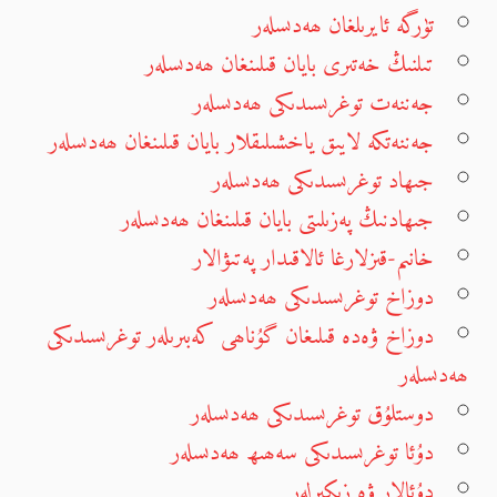
تۈرگە ئايرىلغان ھەدىسلەر
تىلنىڭ خەتىرى بايان قىلىنغان ھەدىسلەر
جەننەت توغرىسىدىكى ھەدىسلەر
جەننەتكە لايىق ياخشىلىقلار بايان قىلىنغان ھەدىسلەر
جىھاد توغرىسىدىكى ھەدىسلەر
جىھادنىڭ پەزىلىتى بايان قىلىنغان ھەدىسلەر
خانىم-قىزلارغا ئالاقىدار پەتىۋالار
دوزاخ توغرىسىدىكى ھەدىسلەر
دوزاخ ۋەدە قىلىغان گۇناھى كەبىرىلەر توغرىسىدىكى
ھەدىسلەر
دوستلۇق توغرىسىدىكى ھەدىسلەر
دۇئا توغرىسىدىكى سەھىھ ھەدىسلەر
دۇئالار ۋە زىكىرلەر