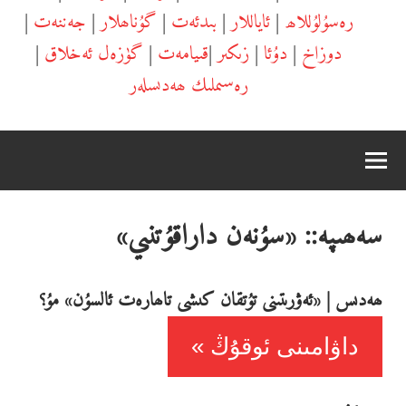
رەسۇلۇللاھ
|
ئاياللار
|
بىدئەت
|
گۇناھلار
|
جەننەت
|
دوزاخ
|
دۇئا
|
زىكىر
|
قىيامەت
|
گۈزەل ئەخلاق
|
رەسىملىك ھەدىسلەر
سەھىپە::
«سۇنەن داراقۇتنىي»
ھەدىس | «ئەۋرىتىنى تۇتقان كىشى تاھارەت ئالسۇن» مۇ؟
داۋامىنى ئوقۇڭ