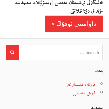
قەلبىڭىزنى ئېرىتىدىغان ھەدىس | رەسۇلۇللاھ سەجدىدە
مۇنداق دۇئا قىلاتتى
داۋامىنى ئوقۇڭ
بەت
قۇرئان فىلىمىلىرىمىز
قىرىق ھەدىس
سەھىپە