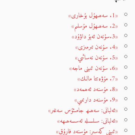
«1. سەھىھۇل بۇخارى»
«2. سەھىھۇل مۇسلىم»
«3.سۇنەن ئەبۇ داۋۇد»
«4. سۇنەن تىرمىزى»
«5. سۇنەن نەسائىي»
«6. سۇنەن ئىبنى ماجە»
«7. مۇۋەتتا مالىك»
«8. مۇسنەد ئەھمەد»
«9. مۇسنەد دارىمىي»
«ئەلبانى: سەھىھ جامىئۇس سەغىر»
«ئەلبانى: سىلسىلە ئەسسەھىھە»
«ئىبنى كەسىر: مۇسنەد فارۇق»