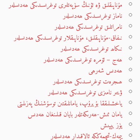
مۇناپىقلىق ۋە ئۇنىڭ سۈپەتلىرى توغرىسىدىكى ھەدىسلەر
ناماز توغرىسىدىكى ھەدىسلەر
نامراتلىق توغرىسىدىكى ھەدىسلەر
نىفاق-مۇناپىقلىق، مۇناپىقلار توغرىسىدىكى ھەدىسلەر
نىكاھ توغرىسىدىكى ھەدىسلەر
ھەج – ئۆمرە توغرىسىدىكى ھەدىسلەر
ھەدىس شەرھى
ھىجرەت توغرىسىدىكى ھەدىسلەر
ۋىتىر نامىزى توغرىسىدىكى ھەدىسلەر
ياخشىلىققا بۇيرۇپ، يامانلىقتىن توسۇشنىڭ پەزىلىتى
يامان ئىش-ھەرىكەتلەر بايان قىلىنغان ھەدىس
يۈز يېپىش
يېمەك-ئىچمەككە ئالاقىدار ھەدىسلەر