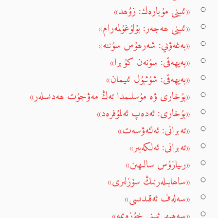
«ئىبنى مۇبارەك: زۇھد»
«ئىبنى ھەجەر: بۇلۇغۇلمەرام»
«بەغەۋىي: شەرھۇس سۇننە»
«بەيھەقى: سۇنەن كۇبرا»
«بەيھەقى: شۇئبۇل ئىيمان»
«بۇخارى ۋە مۇسلىمدا تەڭ مەۋجۇت ھەدىسلەر»
«بۇخارى: ئەدەپ ئەلمۇفرەد»
«تەبرانى: ئەلئەۋسەت»
«تەبرانى: ئەلكەبىر»
«رىيازۇس سالىھىن»
«ساھابىلەرنىڭ سۆزلىرى»
«سەلەف ئەقىدىسى»
«سەھىھ ئىبنى خۇزەيمە»