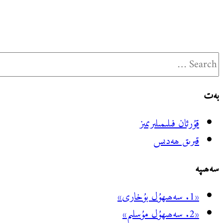
for:
بەت
قۇرئان فىلىمىلىرىمىز
قىرىق ھەدىس
سەھىپە
«1. سەھىھۇل بۇخارى»
«2. سەھىھۇل مۇسلىم»