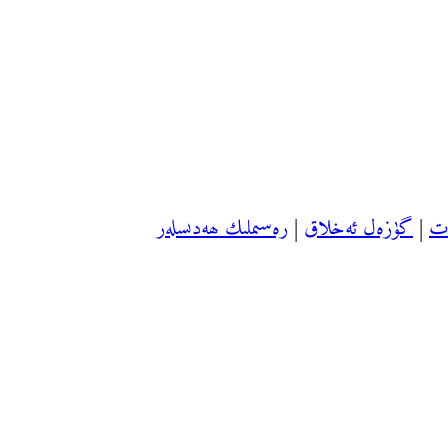
ەت
|
گۈزەل ئەخلاق
|
رەسىملىك ھەدىسلەر