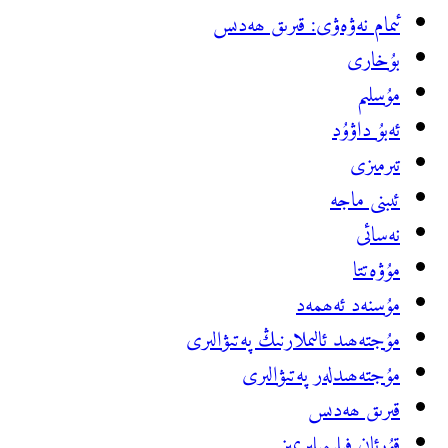
ئىمام نەۋەۋى: قىرىق ھەدىس
بۇخارى
مۇسلىم
ئەبۇ داۋۇد
تىرمىزى
ئىبنى ماجە
نەسائى
مۇۋەتتا
مۇسنەد ئ‍ەھمەد
مۇجتەھىد ئالىملارنىڭ پەتىۋالىرى
مۇجتەھىدلەر پەتىۋالىرى
قىرىق ھەدىس
قۇرئان فىلىمىلىرىمىز