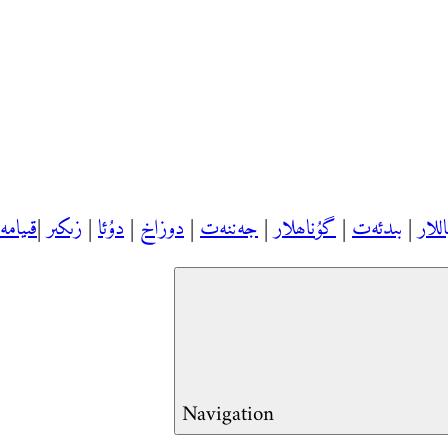
اللار
|
بىدئەت
|
گۇناھلار
|
جەننەت
|
دوزاخ
|
دۇئا
|
زىكىر
|
قىيام
Navigation