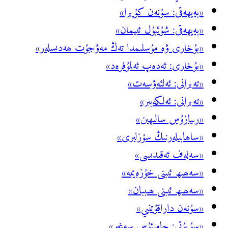
«بەيھەقى: سۇنەن كۇبرا»
«بەيھەقى: شۇئبۇل ئىيمان»
«بۇخارى ۋە مۇسلىمدا تەڭ مەۋجۇت ھەدىسلەر»
«بۇخارى: ئەدەپ ئەلمۇفرەد»
«تەبرانى: ئەلئەۋسەت»
«تەبرانى: ئەلكەبىر»
«رىيازۇس سالىھىن»
«ساھابىلەرنىڭ سۆزلىرى»
«سەلەف ئەقىدىسى»
«سەھىھ ئىبنى خۇزەيمە»
«سەھىھ ئىبنى ھىببان»
«سۇنەن داراقۇتنىي»
«سۇيۇتى: جامىئۇس سەغىر»