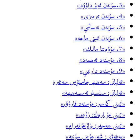
«3.سۇنەن ئەبۇ داۋۇد»
«4. سۇنەن تىرمىزى»
«5. سۇنەن نەسائىي»
«6. سۇنەن ئىبنى ماجە»
«7. مۇۋەتتا مالىك»
«8. مۇسنەد ئەھمەد»
«9. مۇسنەد دارىمىي»
«ئەلبانى: سەھىھ جامىئۇس سەغىر»
«ئەلبانى: سىلسىلە ئەسسەھىھە»
«ئىبنى كەسىر: مۇسنەد فارۇق»
«ئىبنى مۇبارەك: زۇھد»
«ئىبنى ھەجەر: بۇلۇغۇلمەرام»
«بەغەۋىي: شەرھۇس سۇننە»