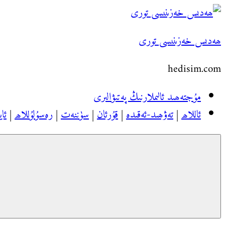
Skip
to
ھەدىس خەزىنىسى تورى
content
hedisim.com
مۇجتەھىد ئالىملارنىڭ پەتىۋالىرى
ئاللاھ
|
تەۋھىد-ئەقىدە
|
قۇرئان
|
سۈننەت
|
رەسۇلۇللاھ
|
ئاي