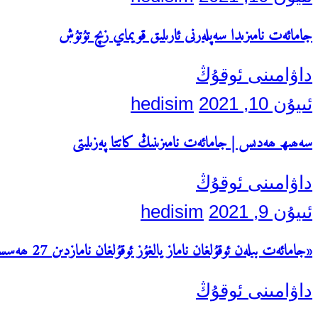
جامائەت نامىزىدا سەپلەرنى ئارىلىق قويماي زىچ تۇتۇش
داۋامىنى ئوقۇڭ
ئىيۇن 10, 2021
hedisim
سەھىھ ھەدىس | جامائەت نامىزىنىڭ كاتتا پەزىلىتى
داۋامىنى ئوقۇڭ
ئىيۇن 9, 2021
hedisim
«جامائەت بىلەن ئوقۇلغان ناماز يالغۇز ئوقۇلغان نامازدىن 27 ھەسسە ئۈستۈندۇر»
داۋامىنى ئوقۇڭ
Search