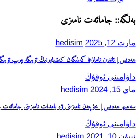
بەلگە::
جامائەت نامىزى
مارت 12, 2025
hedisim
ھەدىس | ئاندىن نامازغا كەلمىگەن كىشىلەرنىڭ ئۆيىگە بېرىپ ئۆيىگ
داۋامىنى ئوقۇڭ
ماي 15, 2024
hedisim
سەھىھ ھەدىس | خۇپتەن نامىزىنى ۋە بامدات نامىزىنى جامائەت بىل
داۋامىنى ئوقۇڭ
ئىيۇن 10, 2021
hedisim