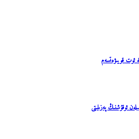
ە ئوت قويىۋەتسەم
ەن ئوقۇشنىڭ پەزىلىتى