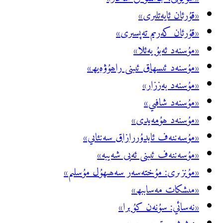
«قۇرئان ئايەتلىرى»
«قۇرئان كەرىم تەپسىرى»
«مۇسنەد ئەبۇ يەئلا»
«مۇسنەد ئىسھاق ئىبنى راھۇۋەيھ»
«مۇسنەد بەززار»
«مۇسنەد شافىي»
«مۇسنەد ھۇمەيدى»
«مۇسەننەف ئابدۇررازاق سەنئاىي»
«مۇسەننەف ئىبنى ئەبى شەيبە»
«مۇنزىرى: مۇختەسەر سەھىھۇل مۇسلىم»
«مىشكات مەسابىھ»
«نەسائي: سۇنەن كۇبرا»