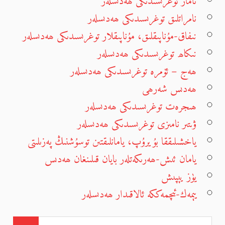
ناماز توغرىسىدىكى ھەدىسلەر
نامراتلىق توغرىسىدىكى ھەدىسلەر
نىفاق-مۇناپىقلىق، مۇناپىقلار توغرىسىدىكى ھەدىسلەر
نىكاھ توغرىسىدىكى ھەدىسلەر
ھەج – ئۆمرە توغرىسىدىكى ھەدىسلەر
ھەدىس شەرھى
ھىجرەت توغرىسىدىكى ھەدىسلەر
ۋىتىر نامىزى توغرىسىدىكى ھەدىسلەر
ياخشىلىققا بۇيرۇپ، يامانلىقتىن توسۇشنىڭ پەزىلىتى
يامان ئىش-ھەرىكەتلەر بايان قىلىنغان ھەدىس
يۈز يېپىش
يېمەك-ئىچمەككە ئالاقىدار ھەدىسلەر