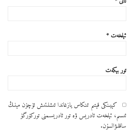
ئاتى
*
ئېلخەت
*
تور بېكەت
كېيىنكى قېتىم ئىنكاس يازغاندا ئ‍ىشلىتىش ئۈچۈن مېنىڭ
ئ‍ىسىم، ئېلخەت ئادرېس ۋە تور ئادرېسىمنى توركۆرگۈ
ساقلىۋالسۇن.