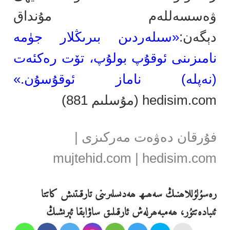
ۋەسسەللەم مۇنداق
دېگەن:
«سىلەردىن بىرىڭلار جۈمە
نامىزىنى ئوقۇپ بولۇپ، تۆت رەكئەت
(نەپلە) ناماز ئوقۇسۇن.»
hedisim.com (مۇسلىم 881)
فۇرقان دەۋەت مەركىزى |
mujtehid.com | hedisim.com
رەسۇلۇللاھنىڭ سەھىھ ھەدىسلىرىنى تارقىتىش كاتتا
ئىبادەتتۇر، ھەمبەھرلەش ئارقىلىق ساۋابقا ئېرىشىڭ