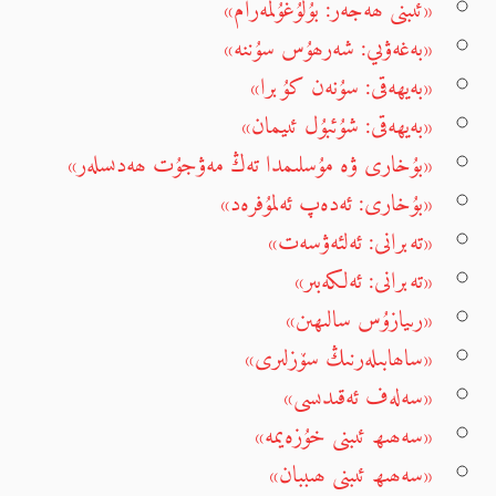
«ئىبنى ھەجەر: بۇلۇغۇلمەرام»
«بەغەۋىي: شەرھۇس سۇننە»
«بەيھەقى: سۇنەن كۇبرا»
«بەيھەقى: شۇئبۇل ئىيمان»
«بۇخارى ۋە مۇسلىمدا تەڭ مەۋجۇت ھەدىسلەر»
«بۇخارى: ئەدەپ ئەلمۇفرەد»
«تەبرانى: ئەلئەۋسەت»
«تەبرانى: ئەلكەبىر»
«رىيازۇس سالىھىن»
«ساھابىلەرنىڭ سۆزلىرى»
«سەلەف ئەقىدىسى»
«سەھىھ ئىبنى خۇزەيمە»
«سەھىھ ئىبنى ھىببان»