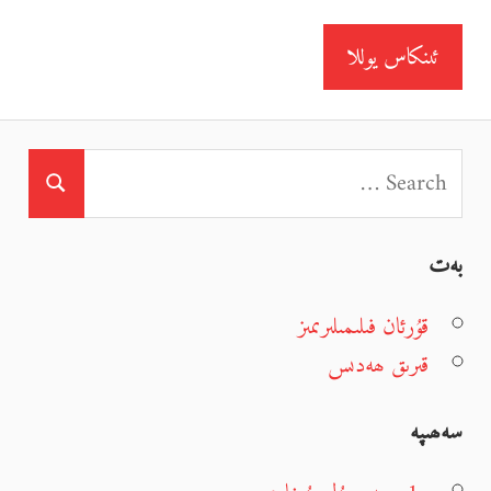
بەت
قۇرئان فىلىمىلىرىمىز
قىرىق ھەدىس
سەھىپە