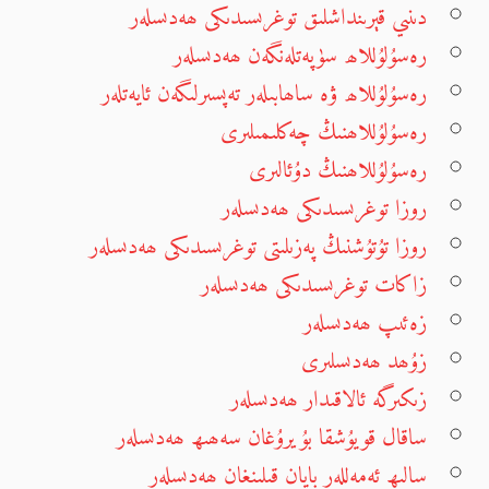
دىنىي قېرىنداشلىق توغرىسىدىكى ھەدىسلەر
رەسۇلۇللاھ سۈپەتلەنگەن ھەدىسلەر
رەسۇلۇللاھ ۋە ساھابىلەر تەپسىرلىگەن ئايەتلەر
رەسۇلۇللاھنىڭ چەكلىمىلىرى
رەسۇلۇللاھنىڭ دۇئالىرى
روزا توغرىسىدىكى ھەدىسلەر
روزا تۇتۇشنىڭ پەزىلىتى توغرىسىدىكى ھەدىسلەر
زاكات توغرىسىدىكى ھەدىسلەر
زەئىپ ھەدىسلەر
زۇھد ھەدىسلىرى
زىكىرگە ئالاقىدار ھەدىسلەر
ساقال قويۇشقا بۇيرۇغان سەھىھ ھەدىسلەر
سالىھ ئەمەللەر بايان قىلىنغان ھەدىسلەر