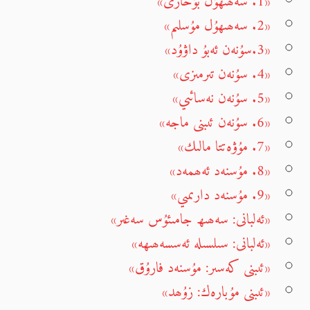
«1. سەھىھۇل بۇخارى»
«2. سەھىھۇل مۇسلىم»
«3.سۇنەن ئەبۇ داۋۇد»
«4. سۇنەن تىرمىزى»
«5. سۇنەن نەسائىي»
«6. سۇنەن ئىبنى ماجە»
«7. مۇۋەتتا مالىك»
«8. مۇسنەد ئەھمەد»
«9. مۇسنەد دارىمىي»
«ئەلبانى: سەھىھ جامىئۇس سەغىر»
«ئەلبانى: سىلسىلە ئەسسەھىھە»
«ئىبنى كەسىر: مۇسنەد فارۇق»
«ئىبنى مۇبارەك: زۇھد»