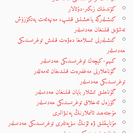
كۈندىلىك زىكىر-دۇئالار
كىشىلەرگە ياخشىلىق قىلىپ، مەنپەئەت يەتكۈزۈش
تەشۋىق قىلىنغان ھەدىسلەر
كىشىلەرنى ئىسلامغا دەۋەت قىلىش توغرىسىدىكى
ھەدىسلەر
كىيىم-كېچەك توغرىسىدىكى ھەدىسلەر
گۇناھلارنى مەغفىرەت قىلىدىغان ئەمەللەر
توغرىسىدىكى ھەدىسلەر
گۇناھلىق ئىشلار بايان قىلىنغان ھەدىسلەر
گۈزەل ئەخلاق توغرىسىدىكى ھەدىسلەر
مۇجتەھىد ئالىملارنىڭ پەتىۋالىرى
مۇناپىقلىق ۋە ئۇنىڭ سۈپەتلىرى توغرىسىدىكى ھەدىسلەر