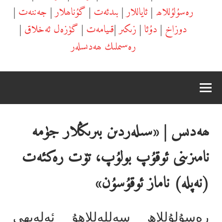
رەسۇلۇللاھ
|
ئاياللار
|
بىدئەت
|
گۇناھلار
|
جەننەت
|
دوزاخ
|
دۇئا
|
زىكىر
|
قىيامەت
|
گۈزەل ئەخلاق
|
رەسىملىك ھەدىسلەر
ھەدىس | «سىلەردىن بىرىڭلار جۈمە
نامىزىنى ئوقۇپ بولۇپ، تۆت رەكئەت
(نەپلە) ناماز ئوقۇسۇن»
رەسۇلۇللاھ سەللەللاھۇ ئەلەيھى