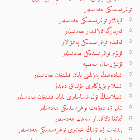
توغرىسىدىكى ھەدىسلەر
ئاياللار توغرىسىدىكى ھەدىسلەر
ئەرلەرگە ئالاقىدار ھەدىسلەر
ئەقىدە توغرىسىدىكى پەتىۋالار
ئۆلۈم توغرىسىدىكى ھەدىسلەر
ئۇنىۋېرسال سەھىپە
ئىبادەتنىڭ پەزىلىتى بايان قىلىنغان ھەدىسلەر
ئىسلام بۈيۈكلىرى مۇنداق دەيدۇ
ئىسلامنىڭ ئۇل-ئاساسلىرى بايان قىلىنغان ھەدىسلەر
ئىلىم ۋە دەۋەت توغرىسىدىكى ھەدىسلەر
ئىمانغا ئالاقىدار سەھىھ ھەدىسلەر
بىدئەت ۋە ئۇنىڭ خەتىرى توغرىسىدىكى ھەدىسلەر