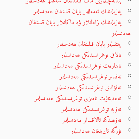
بىدئەتچىلەرنى مات قىلىدىغان سەھىھ ھەدىسلەر
پەزىلەتلىك ئەمەللەر بايان قىلىنغان ھەدىسلەر
پەزىلەتلىك زامانلار ۋە ماكانلار بايان قىلىنغان
ھەدىسلەر
پىتنىلەر بايان قىلىنغان ھەدىسلەر
تالاق توغرىسىدىكى ھەدىسلەر
تاھارەت توغرىسىدىكى ھەدىسلەر
تەقدىر توغرىسىدىكى ھەدىسلەر
تەقۋالىق توغرىسىدىكى ھەدىسلەر
تەھەججۇت نامىزى توغرىسىدىكى ھەدىسلەر
تەۋبە توغرىسىدىكى ھەدىسلەر
تەۋھىدكە ئالاقىدار ھەدىسلەر
تۈرگە ئايرىلغان ھەدىسلەر