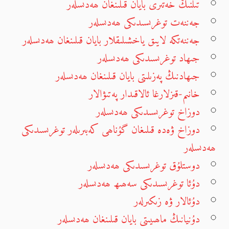
تىلنىڭ خەتىرى بايان قىلىنغان ھەدىسلەر
جەننەت توغرىسىدىكى ھەدىسلەر
جەننەتكە لايىق ياخشىلىقلار بايان قىلىنغان ھەدىسلەر
جىھاد توغرىسىدىكى ھەدىسلەر
جىھادنىڭ پەزىلىتى بايان قىلىنغان ھەدىسلەر
خانىم-قىزلارغا ئالاقىدار پەتىۋالار
دوزاخ توغرىسىدىكى ھەدىسلەر
دوزاخ ۋەدە قىلىغان گۇناھى كەبىرىلەر توغرىسىدىكى
ھەدىسلەر
دوستلۇق توغرىسىدىكى ھەدىسلەر
دۇئا توغرىسىدىكى سەھىھ ھەدىسلەر
دۇئالار ۋە زىكىرلەر
دۇنيانىڭ ماھىيىتى بايان قىلىنغان ھەدىسلەر