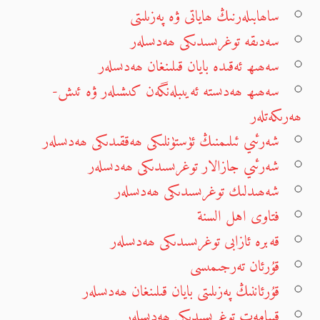
ساھابىلەرنىڭ ھاياتى ۋە پەزىلىتى
سەدىقە توغرىسىدىكى ھەدىسلەر
سەھىھ ئەقىدە بايان قىلىنغان ھەدىسلەر
سەھىھ ھەدىستە ئەيىبلەنگەن كىشىلەر ۋە ئىش-
ھەرىكەتلەر
شەرئىي ئىلىمنىڭ ئۈستۈنلىكى ھەققىدىكى ھەدىسلەر
شەرئىي جازالار توغرىسىدىكى ھەدىسلەر
شەھىدلىك توغرىسىدىكى ھەدىسلەر
فتاوى اهل السنة
قەبرە ئازابى توغرىسىدىكى ھەدىسلەر
قۇرئان تەرجىمىسى
قۇرئاننىڭ پەزىلىتى بايان قىلىنغان ھەدىسلەر
قىيامەت توغرىسىدىكى ھەدىسلەر