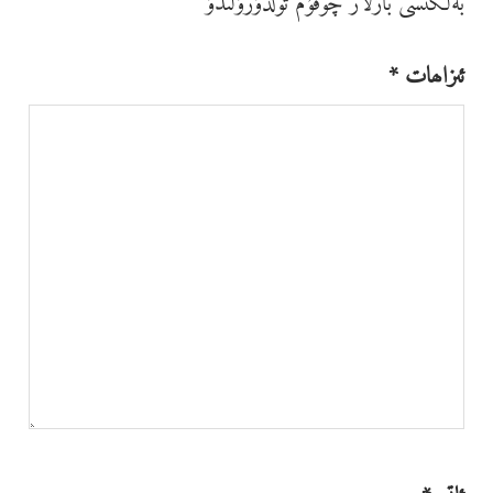
بەلگىسى بارلار چوقۇم تولدۇرۇلىدۇ
ئىزاھات
*