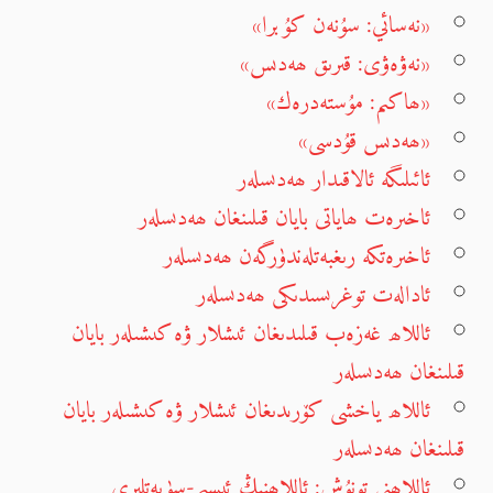
«نەسائي: سۇنەن كۇبرا»
«نەۋەۋى: قىرىق ھەدىس»
«ھاكىم: مۇستەدرەك»
«ھەدىس قۇدسى»
ئائىلىگە ئالاقىدار ھەدىسلەر
ئاخىرەت ھاياتى بايان قىلىنغان ھەدىسلەر
ئاخىرەتكە رىغبەتلەندۈرگەن ھەدىسلەر
ئادالەت توغرىسىدىكى ھەدىسلەر
ئاللاھ غەزەب قىلىدىغان ئىشلار ۋە كىشىلەر بايان
قىلىنغان ھەدىسلەر
ئاللاھ ياخشى كۆرىدىغان ئىشلار ۋە كىشىلەر بايان
قىلىنغان ھەدىسلەر
ئاللاھنى تونۇش: ئاللاھنىڭ ئىسىم-سۈپەتلىرى