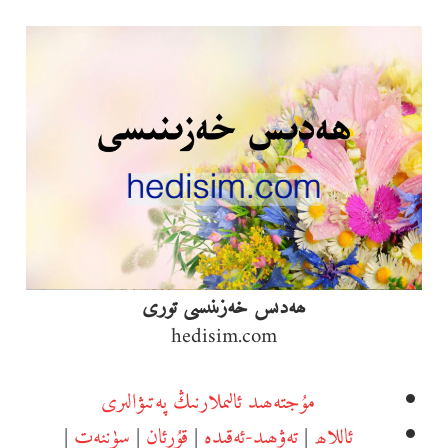
Ski
t
conten
ھەدىس خەزىنىسى تورى
hedisim.com
مۇجتەھىد ئالىملارنىڭ پەتىۋالىرى
ئاللاھ
|
تەۋھىد-ئەقىدە
|
قۇرئان
|
سۈننەت
|