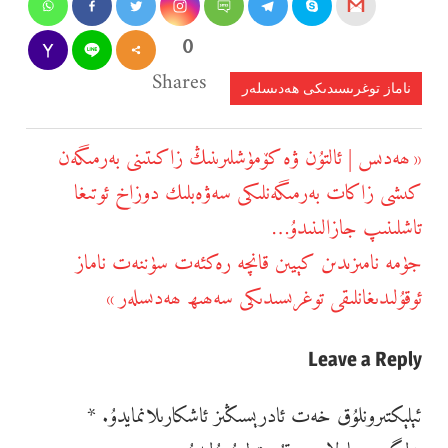
0
Shares
ناماز توغرىسىدىكى ھەدىسلەر
يازما
ھەدىس | ئالتۇن ۋە كۆمۈشلىرىنىڭ زاكىتىنى بەرمىگەن
Previous
يۆتكەش
كىشى زاكات بەرمىگەنلىكى سەۋەبلىك دوزاخ ئوتىغا
Post:
تاشلىنىپ جازالىنىدۇ…
جۈمە نامىزىدىن كېيىن قانچە رەكئەت سۈننەت ناماز
Next
ئوقۇلىدىغانلىقى توغرىسىدىكى سەھىھ ھەدىسلەر
Post:
Leave a Reply
ئېلېكتىرونلۇق خەت ئادرېسىڭىز ئاشكارىلانمايدۇ.
*