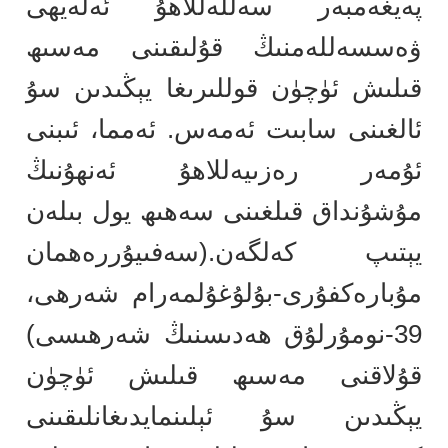
پەيغەمبەر سەللەللاھۇ ئەلەيھى
ۋەسسەللەمنىڭ قۇلىقىنى مەسىھ
قىلىش ئۈچۈن قوللىرىغا يېڭىدىن سۇ
ئالغىنى سابىت ئەمەس. ئەمما، ئىبنى
ئۇمەر رەزىيەللاھۇ ئەنھۇنىڭ
مۇشۇنداق قىلغىنى سەھىھ يول بىلەن
يېتىپ كەلگەن.(سەفىيۇررەھمان
مۇبارەكفۇرى-بۇلۇغۇلمەرام شەرھى،
39-نومۇرلۇق ھەدىسنىڭ شەرھىسى)
قۇلاقنى مەسىھ قىلىش ئۈچۈن
يېڭىدىن سۇ ئېلىنمايدىغانلىقىنى