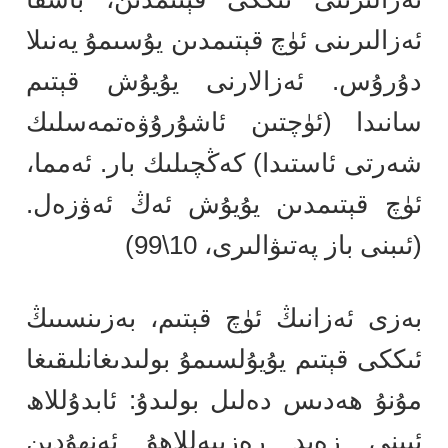
ئەزالىرىنى ئۈچ قېتىمدىن يۇسىمۇ يەنىلا
دۇرۇس. ئەزالارنى يۇيۇش قېتىم
سانىدا (ئۈچتىن ئاشۇرۇۋەتمەسلىك
شەرتى ئاستىدا) كەڭچىلىك بار. ئەمما،
ئۈچ قېتىمدىن يۇيۇش ئەڭ ئەۋزەل.
(ئىبنى باز پەتىۋالىرى، 10\99)
بەزى ئەزانىڭ ئۈچ قېتىم، بەزىنسىىڭ
ئىككى قېتىم يۇيۇلسىمۇ بولىدىغانلىقىغا
مۇنۇ ھەدىس دەلىل بولىدۇ: ئابدۇللاھ
ئىبنى زەيد رەزىيەللاھۇ ئەنھۇدىن