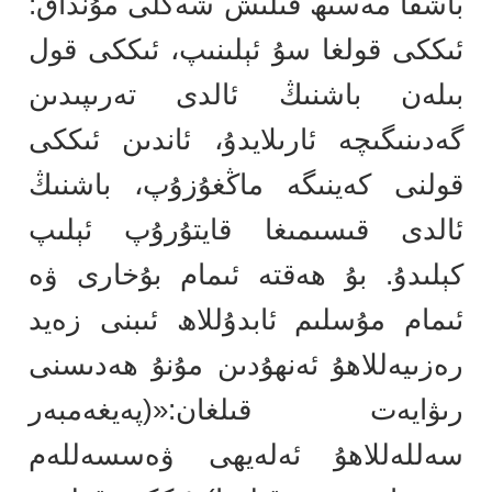
باشقا مەسىھ قىلىش شەكلى مۇنداق:
ئىككى قولغا سۇ ئېلىنىپ، ئىككى قول
بىلەن باشنىڭ ئالدى تەرىپىدىن
گەدىنىگىچە ئارىلايدۇ، ئاندىن ئىككى
قولنى كەينىگە ماڭغۇزۇپ، باشنىڭ
ئالدى قىسىمىغا قايتۇرۇپ ئېلىپ
كېلىدۇ. بۇ ھەقتە ئىمام بۇخارى ۋە
ئىمام مۇسلىم ئابدۇللاھ ئىبنى زەيد
رەزىيەللاھۇ ئەنھۇدىن مۇنۇ ھەدىسنى
رىۋايەت قىلغان:«(پەيغەمبەر
سەللەللاھۇ ئەلەيھى ۋەسسەللەم