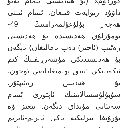
كۆردۈم» (بۇ ھەدىسنى ئىمام ئەبۇ
داۋۇد رىۋايەت قىلغان. ئىمام ئىبنى
ھەجەر بۇلۇغۇلمەرامنىڭ 49-
نومۇرلۇق ھەدىسىدە بۇ ھەدىسنى
زەئىپ (ئاجىز) دەپ باھالىغان) دېگەن
بۇ ھەدىسىدىكى مۇسەررىفنىڭ كىم
ئىكەنلىكى ئېنىق بولمىغانلىقى ئۈچۈن،
بۇ ھەدىس زەئىپتۇر.
سۇبۇلۇسسالامنىڭ ئاپتورى ئىمام
سەنئانى مۇنداق دېگەن: ئېغىز ۋە
بۇرۇنغا بىرلىكتە ياكى ئايرىم-ئايرىم