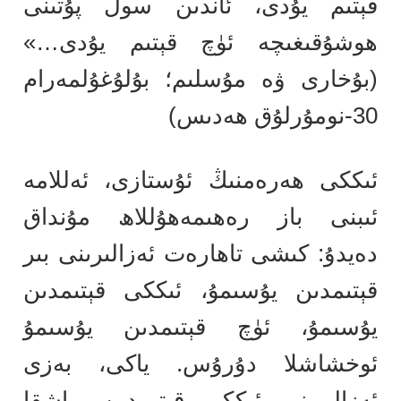
قېتىم يۇدى، ئاندىن سول پۇتىنى
ھوشۇقىغىچە ئۈچ قېتىم يۇدى…»
(بۇخارى ۋە مۇسلىم؛ بۇلۇغۇلمەرام
30-نومۇرلۇق ھەدىس)
ئىككى ھەرەمنىڭ ئۇستازى، ئەللامە
ئىبنى باز رەھىمەھۇللاھ مۇنداق
دەيدۇ: كىشى تاھارەت ئەزالىرىنى بىر
قېتىمدىن يۇسىمۇ، ئىككى قېتىمدىن
يۇسىمۇ، ئۈچ قېتىمدىن يۇسىمۇ
ئوخشاشلا دۇرۇس. ياكى، بەزى
ئەزالىرىنى ئىككى قېتىمدىن، باشقا