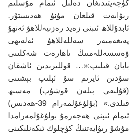
كۈچەيتىدىغان دەلىل ئىمام مۇسلىم
رىۋايەت قىلغان مۇنۇ ھەدىستۇر.
ئابدۇللاھ ئىبنى زەيد رەزىيەللاھۇ ئەنھۇ
پەيغەمبەر سەللەللاھۇ ئەلەيھى
ۋەسسەللەمنىڭ تاھارەت شەكلىنى
بايان قىلىپ:«… قوللىرىدىن ئاشقان
سۇدىن ئايرىم سۇ ئېلىپ بېشىنى
(قۇلىقى بىلەن قوشۇپ) مەسىھ
قىلدى.» (بۇلۇغۇلمەرام 39-ھەدىس)
ئىمام ئىبنى ھەجەرمۇ بولۇغۇلمەرامدا
مۇشۇ رىۋايەتنىڭ كۈچلۈك ئىكەنلىكىنى