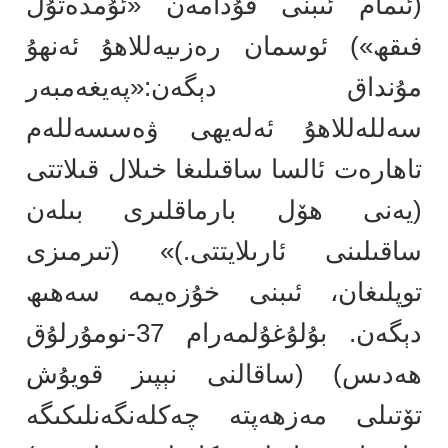
(ئىمام ئىبنى قۇدامەن «ئۇمدەتۇل
فىقھ») ئوسمان رەزىيەللاھۇ ئەنھۇ
مۇنداق دېگەن:«پەيغەمبەر
سەللەللاھۇ ئەلەيھى ۋەسسەللەم
تاھارەت ئالسا ساقىلىغا خىلال قىلاتتى
(يەنى ھۆل بارماقلىرى بىلەن
ساقىلىنى ئارىلايتتى.)» (تىرمىزى
توپلىغان، ئىبنى خۇزەيمە سەھىھ
دېگەن. بۇلۇغۇلمەرام 37-نومۇرلۇق
ھەدىس) (ساقالنى نېپىز قويۇش
تۆتىلى مەزھەپتە چەكلەنگەنلىكىگە