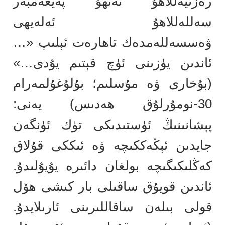
رەزىيەللاھۇ ئەنھۇ پەيغەمبەر
سەللەللاھۇ ئەلەيھى
ۋەسسەللەمدەك تاھارەت ئېلىپ «…
ئاندىن يۈزىنى ئۈچ قېتىم يۇدى…»
(بۇخارى ۋە مۇسلىم؛ بۇلۇغۇلمەرام
30-نومۇرلۇق ھەدىس) يەنى:
پېشانىنىڭ ئۈستىدىكى تۈك ئۈنگەن
جايدىن ئېڭەككىچە ۋە ئىككى قۇلاق
كەڭلىكىگىچە بولغان دائىرە يۇيۇلىدۇ.
ئاندىن قويۇق ساقىلى بار كىشى ھۆل
قولى بىلەن ساقاللىرىنى ئارىلايدۇ.