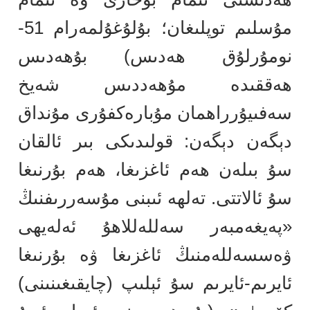
مۇسلىم توپلىغان؛ بۇلۇغۇلمەرام 51-
نومۇرلۇق ھەدىس) بۇھەدىس
ھەققىدە مۇھەددىس شەيخ
سەفىيۇرراھمان مۇبارەكفۇرى مۇنداق
دېگەن دېگەن: قولىدىكى بىر ئالقان
سۇ بىلەن ھەم ئاغزىغا، ھەم بۇرنىغا
سۇ ئالاتتى. تەلھە ئىبنى مۇسەررىفنىڭ
«پەيغەمبەر سەللەللاھۇ ئەلەيھى
ۋەسسەللەمنىڭ ئاغزىغا ۋە بۇرنىغا
ئايرىم-ئايرىم سۇ ئېلىپ (چايقىغىنىنى)