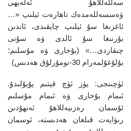
سەللەللاھۇ ئەلەيھى
ۋەسسەللەمدەك تاھارەت ئېلىپ «…
ئاغزىغا سۇ ئېلىپ چايقىدى، ئاندىن
بۇرنىغا سۇ ئالدى ۋە سۇنى
چىقاردى…» (بۇخارى ۋە مۇسلىم؛
بۇلۇغۇلمەرام 30-نومۇرلۇق ھەدىس)
ئۈچىنجى: يۈز ئۈچ قېتىم يۇيۇلىدۇ.
ئىمام بۇخارى ۋە ئىمام مۇسلىم
ئۇسمان رەزىيەللاھۇ ئەنھۇدىن
رىۋايەت قىلغان ھەدىستە، ئوسمان