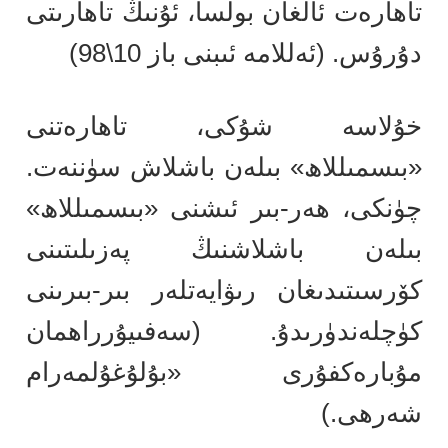
تاھارەت ئالغان بولسا، ئۇنىڭ تاھارىتى
دۇرۇس. (ئەللامە ئىبنى باز 10\98)
خۇلاسە شۇكى، تاھارەتنى
«بىسمىللاھ» بىلەن باشلاش سۈننەت.
چۈنكى، ھەر-بىر ئىشنى «بىسمىللاھ»
بىلەن باشلاشنىڭ پەزىلىتىنى
كۆرسىتىدىغان رىۋايەتلەر بىر-بىرىنى
كۈچلەندۈرىدۇ. (سەفىيۇرراھمان
مۇبارەكفۇرى «بۇلۇغۇلمەرام
شەرھى.)