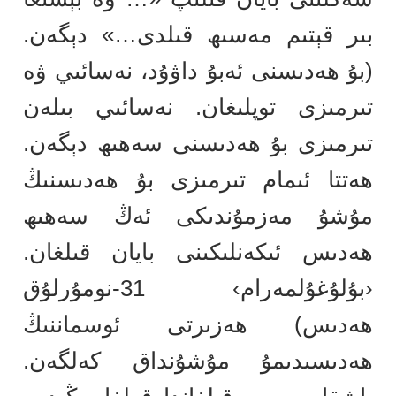
بىر قېتىم مەسىھ قىلدى…» دېگەن.
(بۇ ھەدىسنى ئەبۇ داۋۇد، نەسائىي ۋە
تىرمىزى توپلىغان. نەسائىي بىلەن
تىرمىزى بۇ ھەدىسنى سەھىھ دېگەن.
ھەتتا ئىمام تىرمىزى بۇ ھەدىسنىڭ
مۇشۇ مەزمۇندىكى ئەڭ سەھىھ
ھەدىس ئىكەنلىكىنى بايان قىلغان.
‹بۇلۇغۇلمەرام› 31-نومۇرلۇق
ھەدىس) ھەزىرتى ئوسماننىڭ
ھەدىسىدىمۇ مۇشۇنداق كەلگەن.