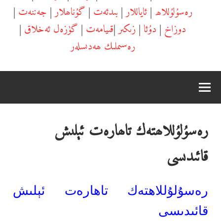
رەسۇلۇللاھ
|
ئاياللار
|
بىدئەت
|
گۇناھلار
|
جەننەت
|
دوزاخ
|
دۇئا
|
زىكىر
|
قىيامەت
|
گۈزەل ئەخلاق
|
رەسىملىك ھەدىسلەر
رەسۇلۇللاھتەك تاھارەت ئېلىش
قائىدىسى
رەسۇلۇللاھتەك تاھارەت ئېلىش
قائىدىسى