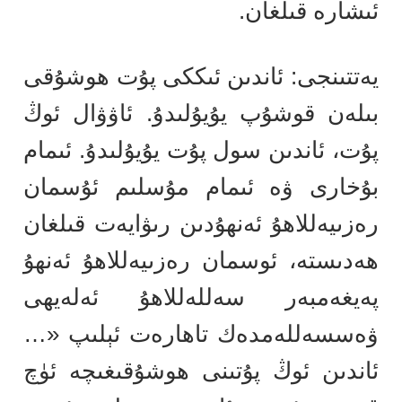
ئىشارە قىلغان.
يەتتىنجى: ئاندىن ئىككى پۇت ھوشۇقى
بىلەن قوشۇپ يۇيۇلىدۇ. ئاۋۋال ئوڭ
پۇت، ئاندىن سول پۇت يۇيۇلىدۇ. ئىمام
بۇخارى ۋە ئىمام مۇسلىم ئۇسمان
رەزىيەللاھۇ ئەنھۇدىن رىۋايەت قىلغان
ھەدىستە، ئوسمان رەزىيەللاھۇ ئەنھۇ
پەيغەمبەر سەللەللاھۇ ئەلەيھى
ۋەسسەللەمدەك تاھارەت ئېلىپ «…
ئاندىن ئوڭ پۇتىنى ھوشۇقىغىچە ئۈچ