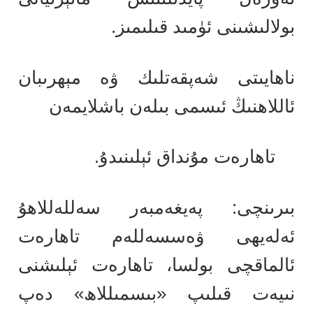
بولالىشىنى ئۈمىد قىلىمىز.
ناھايىتى شەپقەتلىك ۋە مېھرىبان
ئاللاھنىڭ ئىسمى بىلەن باشلايمەن
تاھارەت مۇنداق ئېلىنىدۇ.
بىرىنچى: پەيغەمبەر سەللەللاھۇ
ئەلەيھى ۋەسسەللەم تاھارەت
ئالماقچى بولسا، تاھارەت ئېلىشنى
نىيەت قىلىپ «بىسمىللاھ» دەپ