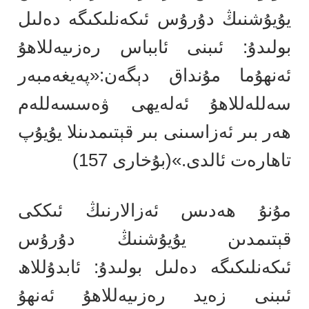
يۇيۇشنىڭ دۇرۇس ئىكەنلىكىگە دەلىل
بولىدۇ: ئىبنى ئابباس رەزىيەللاھۇ
ئەنھۇما مۇنداق دېگەن:«پەيغەمبەر
سەللەللاھۇ ئەلەيھى ۋەسسەللەم
ھەر بىر ئەزاسىنى بىر قېتىمدىنلا يۇيۇپ
تاھارەت ئالدى.»(بۇخارى 157)
مۇنۇ ھەدىس ئەزالارنىڭ ئىككى
قېتىمدىن يۇيۇشنىڭ دۇرۇس
ئىكەنلىكىگە دەلىل بولىدۇ: ئابدۇللاھ
ئىبنى زەيد رەزىيەللاھۇ ئەنھۇ