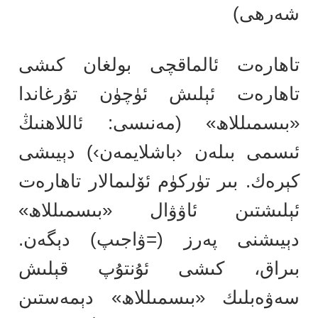
شەرھى)
تاھارەت ئالماقچى بولغان كىشى
تاھارەت ئېلىش ئۈچۈن تۇرغاندا
«بىسمىللاھ» (مەنىسى: ئاللاھنىڭ
ئىسمى بىلەن ‹باشلايمەن›) دېيىشى
كېرەك. بىر تۈركۈم ئۆلىمالار تاھارەت
ئېلىشتىن ئاۋۋال «بىسمىللاھ»
دېيىشنى پەرز (=ۋاجىپ) دېگەن.
بىراق، كىشى ئۇنتۇپ قېلىش
سەۋەبلىك «بىسمىللاھ» دېمەستىن