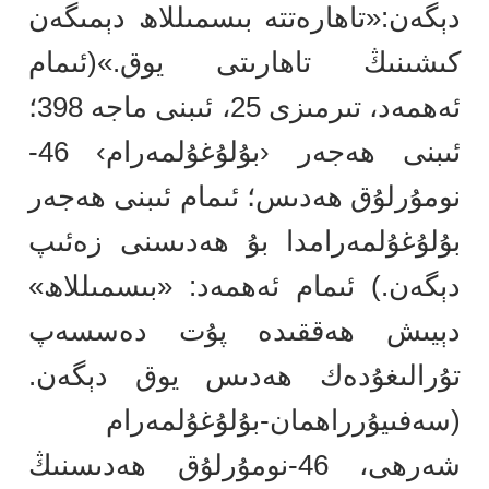
دېگەن:«تاھارەتتە بىسمىللاھ دېمىگەن
كىشىنىڭ تاھارىتى يوق.»(ئىمام
ئەھمەد، تىرمىزى 25، ئىبنى ماجە 398؛
ئىبنى ھەجەر ‹بۇلۇغۇلمەرام› 46-
نومۇرلۇق ھەدىس؛ ئىمام ئىبنى ھەجەر
بۇلۇغۇلمەرامدا بۇ ھەدىسنى زەئىپ
دېگەن.) ئىمام ئەھمەد: «بىسمىللاھ»
دېيىش ھەققىدە پۇت دەسسەپ
تۇرالىغۇدەك ھەدىس يوق دېگەن.
(سەفىيۇرراھمان-بۇلۇغۇلمەرام
شەرھى، 46-نومۇرلۇق ھەدىسنىڭ