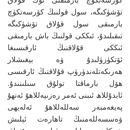
كۆرسەتكۈچ بارمىقنى ئوڭ قۇلاق
تۆشۈكىگە، سول قولنىڭ كۆرسەتكۈچ
بارمىقى سول قۇلاق تۆشۈكىگە
تىقىلىدۇ، ئىككى قولنىڭ باش بارمىقى
ئىككى قۇلاقنىڭ ئارقىسىغا
ئۆتكۈزۈلىدۇ ۋە بېغىشلار
ھەرىكەتلەندۈرۈپ قۇلاقنىڭ ئارقىسى
ھۆل بارماقتا تولۇق سىلىنىدۇ.
ئابدۇللاھ ئىبنى ئەمر رەزىيەللاھۇ ئەنھۇ
پەيغەمبەر سەللەللاھۇ ئەلەيھى
ۋەسسەللەمنىڭ تاھارەت ئېلىش