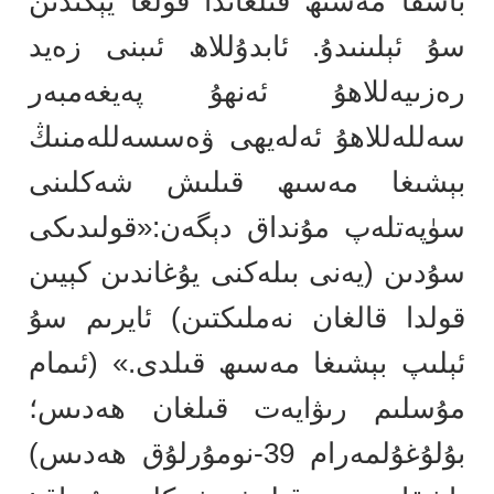
باشقا مەسىھ قىلغاندا قولغا يېڭىدىن
سۇ ئېلىنىدۇ. ئابدۇللاھ ئىبنى زەيد
رەزىيەللاھۇ ئەنھۇ پەيغەمبەر
سەللەللاھۇ ئەلەيھى ۋەسسەللەمنىڭ
بېشىغا مەسىھ قىلىش شەكلىنى
سۈپەتلەپ مۇنداق دېگەن:«قولىدىكى
سۇدىن (يەنى بىلەكنى يۇغاندىن كېيىن
قولدا قالغان نەملىكتىن) ئايرىم سۇ
ئېلىپ بېشىغا مەسىھ قىلدى.» (ئىمام
مۇسلىم رىۋايەت قىلغان ھەدىس؛
بۇلۇغۇلمەرام 39-نومۇرلۇق ھەدىس)