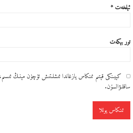
ئېلخەت
*
تور بېكەت
كېيىنكى قېتىم ئىنكاس يازغاندا ئ‍ىشلىتىش ئۈچۈن مېنىڭ ئ‍ىسى
ساقلىۋالسۇن.