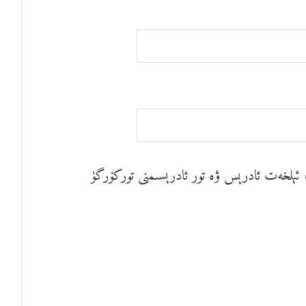
م، ئېلخەت ئادرېس ۋە تور ئادرېسىمنى توركۆرگۈ