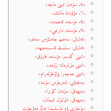
«6. سۇنەن ئىبنى ماجە»
«7. مۇۋەتتا مالىك»
«8. مۇسنەد ئەھمەد»
«9. مۇسنەد دارىمىي»
«ئەلبانى: سەھىھ جامىئۇس سەغىر»
«ئەلبانى: سىلسىلە ئەسسەھىھە»
«ئىبنى كەسىر: مۇسنەد فارۇق»
«ئىبنى مۇبارەك: زۇھد»
«ئىبنى ھەجەر: بۇلۇغۇلمەرام»
«بەغەۋىي: شەرھۇس سۇننە»
«بەيھەقى: سۇنەن كۇبرا»
«بەيھەقى: شۇئبۇل ئىيمان»
«بۇخارى ۋە مۇسلىمدا تەڭ مەۋجۇت