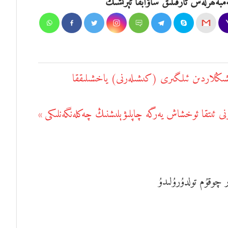
مبەھرلەش ئارقىلىق ساۋابقا ئېرىشىڭ
ىشىڭلاردىن ئىلگىرى (كىشىلەرنى) ياخشىلىققا
 ئىتقا ئوخشاش يەرگە چاپلىۋېلىشنىڭ چەكلەنگەنلىكى
 چوقۇم تولدۇرۇلىدۇ