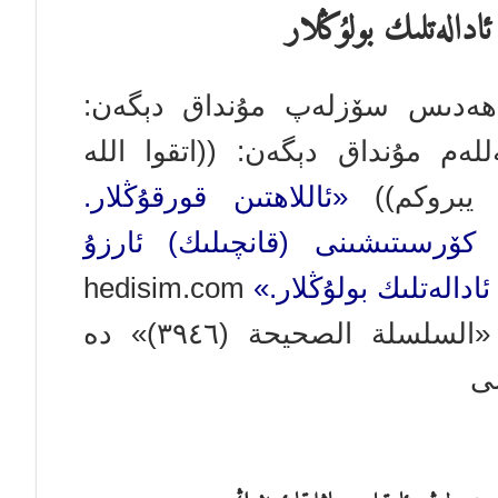
ادالەتلىك بولۇڭلار
ۇ ھەدىس سۆزلەپ مۇنداق دېگەن:
ەم مۇنداق دېگەن: ((اتقوا الله
 يبروكم))
«ئاللاھتىن قورقۇڭلار.
ق كۆرسىتىشىنى (قانچىلىك) ئارزۇ
ئادالەتلىك بولۇڭلار.»
hedisim.com
(ئىمام تەبرانى توپلىغان؛ ئىمام ئەلبانى «السلسلة الصحيحة (٣٩٤٦)» دە
سى