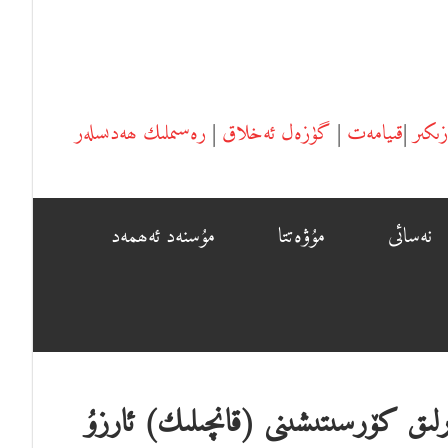
زىكىر
|
قىيامەت
|
گۈزەل ئەخلاق
|
رەسىملىك ھەدىسلەر
نەسائى
مۇۋەتتا
مۇسنەد ئ‍ەھمەد
رلىق كۆرسىتىشىنى (قانچىلىك) ئارزۇ