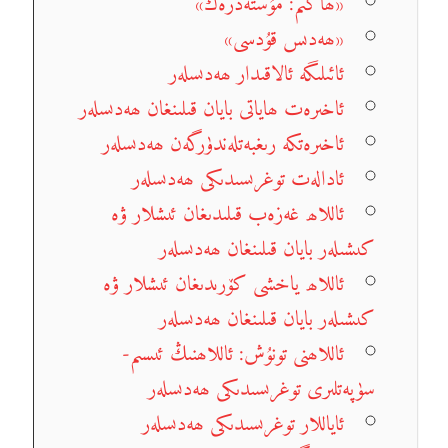
«ھاكىم: مۇستەدرەك»
«ھەدىس قۇدسى»
ئائىلىگە ئالاقىدار ھەدىسلەر
ئاخىرەت ھاياتى بايان قىلىنغان ھەدىسلەر
ئاخىرەتكە رىغبەتلەندۈرگەن ھەدىسلەر
ئادالەت توغرىسىدىكى ھەدىسلەر
ئاللاھ غەزەب قىلىدىغان ئىشلار ۋە
كىشىلەر بايان قىلىنغان ھەدىسلەر
ئاللاھ ياخشى كۆرىدىغان ئىشلار ۋە
كىشىلەر بايان قىلىنغان ھەدىسلەر
ئاللاھنى تونۇش: ئاللاھنىڭ ئىسىم-
سۈپەتلىرى توغرىسىدىكى ھەدىسلەر
ئاياللار توغرىسىدىكى ھەدىسلەر