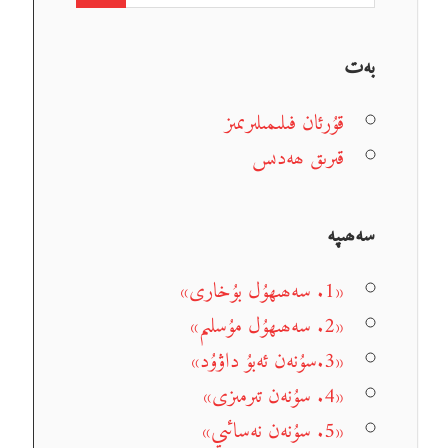
بەت
قۇرئان فىلىمىلىرىمىز
قىرىق ھەدىس
سەھىپە
«1. سەھىھۇل بۇخارى»
«2. سەھىھۇل مۇسلىم»
«3.سۇنەن ئەبۇ داۋۇد»
«4. سۇنەن تىرمىزى»
«5. سۇنەن نەسائىي»