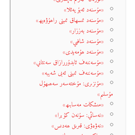
«مۇسنەد ئەبۇ يەئلا»
«مۇسنەد ئىسھاق ئىبنى راھۇۋەيھ»
«مۇسنەد بەززار»
«مۇسنەد شافىي»
«مۇسنەد ھۇمەيدى»
«مۇسەننەف ئابدۇررازاق سەنئاىي»
«مۇسەننەف ئىبنى ئەبى شەيبە»
«مۇنزىرى: مۇختەسەر سەھىھۇل
مۇسلىم»
«مىشكات مەسابىھ»
«نەسائي: سۇنەن كۇبرا»
«نەۋەۋى: قىرىق ھەدىس»