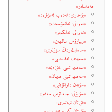
ھەدىسلەر»
«بۇخارى: ئەدەپ ئەلمۇفرەد»
«تەبرانى: ئەلئەۋسەت»
«تەبرانى: ئەلكەبىر»
«رىيازۇس سالىھىن»
«ساھابىلەرنىڭ سۆزلىرى»
«سەلەف ئەقىدىسى»
«سەھىھ ئىبنى خۇزەيمە»
«سەھىھ ئىبنى ھىببان»
«سۇنەن داراقۇتنىي»
«سۇيۇتى: جامىئۇس سەغىر»
«قۇرئان ئايەتلىرى»
«قۇرئان كەرىم تەپسىرى»