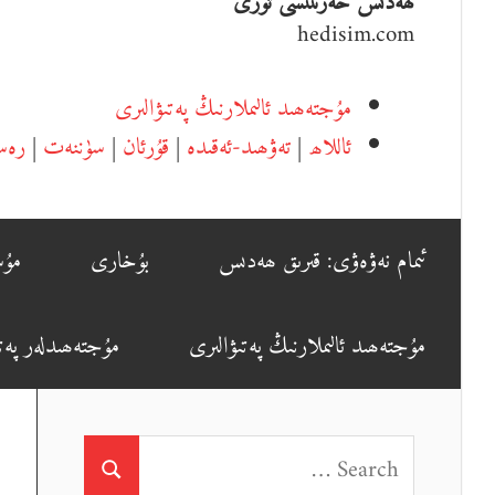
ھەدىس خەزىنىسى تورى
hedisim.com
مۇجتەھىد ئالىملارنىڭ پەتىۋالىرى
ئاللاھ
|
تەۋھىد-ئەقىدە
|
قۇرئان
|
سۈننەت
|
رەس
ئىمام نەۋەۋى: قىرىق ھەدىس
بۇخارى
مۇس
مۇجتەھىد ئالىملارنىڭ پەتىۋالىرى
مۇجتەھىدلەر پەتى