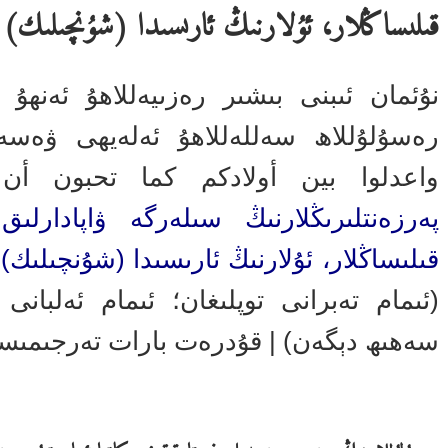
قىلىساڭلار، ئۇلارنىڭ ئارىسىدا (شۇنچىلىك) ئ
نۇئمان ئىبنى بىشىر رەزىيەللاھۇ ئەنھ
رەسۇلۇللاھ سەللەللاھۇ ئەلەيھى ۋەسەلل
واعدلوا بين أولادكم كما تحبون أن
پەرزەنتلىرىڭلارنىڭ سىلەرگە ۋاپادارلى
قىلىساڭلار، ئۇلارنىڭ ئارىسىدا (شۇنچىلىك) 
سەھىھ دېگەن) | قۇدرەت بارات تەرجىمى
* پەرزەنت تەربىيىسى ھەققىدىكى ھەدىس