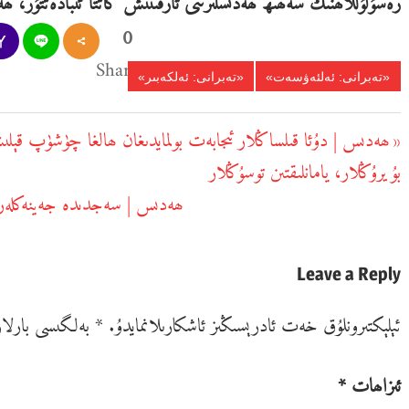
رەسۇلۇللاھنىڭ سەھىھ ھەدىسلىرىنى تارقىتىش كاتتا ئىبادەتتۇر، ھە
0
Shares
«تەبرانى: ئەلئەۋسەت»
«تەبرانى: ئەلكەبىر»
يازما
ھەدىس | دۇئا قىلساڭلار ئىجابەت بولمايدىغان ھالغا چۈشۈپ قېل
Previous
يۆتكەش
بۇيرۇڭلار، يامانلىقتىن توسۇڭلار
Post:
ھەدىس | سەجدىدە جەينەكلەرنى
Next
Post:
Leave a Reply
ئېلېكتىرونلۇق خەت ئادرېسىڭىز ئاشكارىلانمايدۇ.
*
بەلگىسى بارلار
ئىزاھات
*