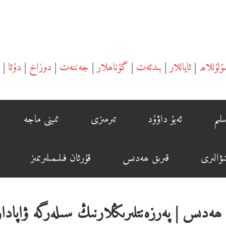
ۇلۇللاھ
|
ئاياللار
|
بىدئەت
|
گۇناھلار
|
جەننەت
|
دوزاخ
|
دۇئا
|
لىم
ئەبۇ داۋۇد
تىرمىزى
ئىبنى ماجە
ۋالىرى
قىرىق ھەدىس
قۇرئان فىلىمىلىرىمىز
ھەدىس | پەرزەنتلىرىڭلارنىڭ سىلەرگە ۋاپادا