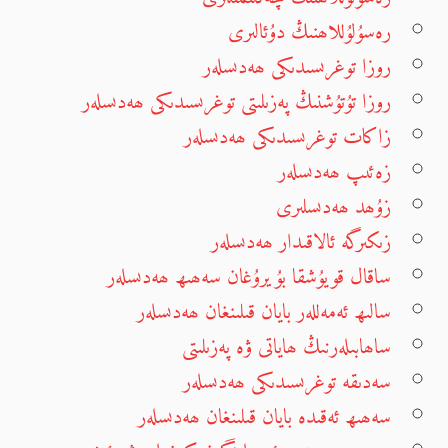
رەسۇلۇللاھنىڭ دۇئالىرى
روزا توغرىسىدىكى ھەدىسلەر
روزا تۇتۇشنىڭ پەزىلىتى توغرىسىدىكى ھەدىسلەر
زاكات توغرىسىدىكى ھەدىسلەر
زەئىپ ھەدىسلەر
زۇھد ھەدىسلىرى
زىكىرگە ئالاقىدار ھەدىسلەر
ساقال قويۇشقا بۇيرۇغان سەھىھ ھەدىسلەر
سالىھ ئەمەللەر بايان قىلىنغان ھەدىسلەر
ساھابىلەرنىڭ ھاياتى ۋە پەزىلىتى
سەدىقە توغرىسىدىكى ھەدىسلەر
سەھىھ ئەقىدە بايان قىلىنغان ھەدىسلەر