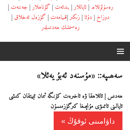
رەسۇلۇللاھ
|
ئاياللار
|
بىدئەت
|
گۇناھلار
|
جەننەت
|
دوزاخ
|
دۇئا
|
زىكىر
|
قىيامەت
|
گۈزەل ئەخلاق
|
رەسىملىك ھەدىسلەر
سەھىپە::
«مۇسنەد ئەبۇ يەئلا»
ھەدىس | ئاللاھقا ۋە ئاخىرەت كۈنىگە ئىمان ئېيتقان كىشى
ئايالىنى ئاممىۋى مۇنچىغا كىرگۈزمىسۇن
داۋامىنى ئوقۇڭ