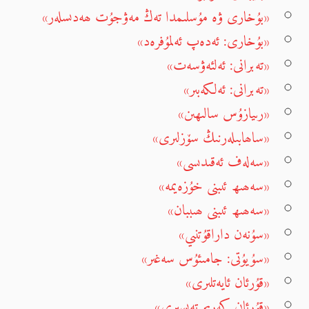
«بۇخارى ۋە مۇسلىمدا تەڭ مەۋجۇت ھەدىسلەر»
«بۇخارى: ئەدەپ ئەلمۇفرەد»
«تەبرانى: ئەلئەۋسەت»
«تەبرانى: ئەلكەبىر»
«رىيازۇس سالىھىن»
«ساھابىلەرنىڭ سۆزلىرى»
«سەلەف ئەقىدىسى»
«سەھىھ ئىبنى خۇزەيمە»
«سەھىھ ئىبنى ھىببان»
«سۇنەن داراقۇتنىي»
«سۇيۇتى: جامىئۇس سەغىر»
«قۇرئان ئايەتلىرى»
«قۇرئان كەرىم تەپسىرى»