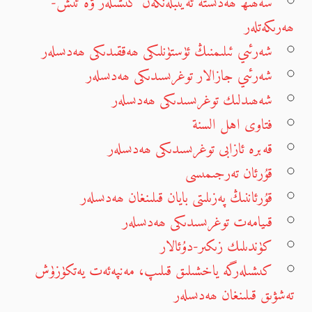
سەھىھ ھەدىستە ئەيىبلەنگەن كىشىلەر ۋە ئىش-
ھەرىكەتلەر
شەرئىي ئىلىمنىڭ ئۈستۈنلىكى ھەققىدىكى ھەدىسلەر
شەرئىي جازالار توغرىسىدىكى ھەدىسلەر
شەھىدلىك توغرىسىدىكى ھەدىسلەر
فتاوى اهل السنة
قەبرە ئازابى توغرىسىدىكى ھەدىسلەر
قۇرئان تەرجىمىسى
قۇرئاننىڭ پەزىلىتى بايان قىلىنغان ھەدىسلەر
قىيامەت توغرىسىدىكى ھەدىسلەر
كۈندىلىك زىكىر-دۇئالار
كىشىلەرگە ياخشىلىق قىلىپ، مەنپەئەت يەتكۈزۈش
تەشۋىق قىلىنغان ھەدىسلەر