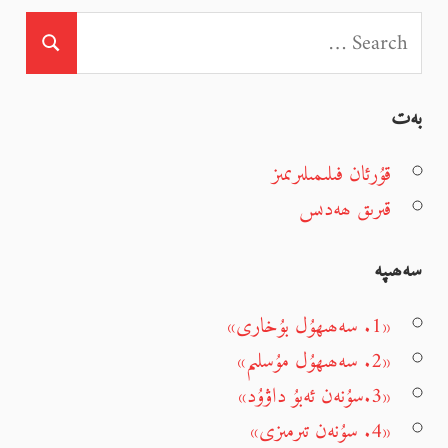
بەت
قۇرئان فىلىمىلىرىمىز
قىرىق ھەدىس
سەھىپە
«1. سەھىھۇل بۇخارى»
«2. سەھىھۇل مۇسلىم»
«3.سۇنەن ئەبۇ داۋۇد»
«4. سۇنەن تىرمىزى»