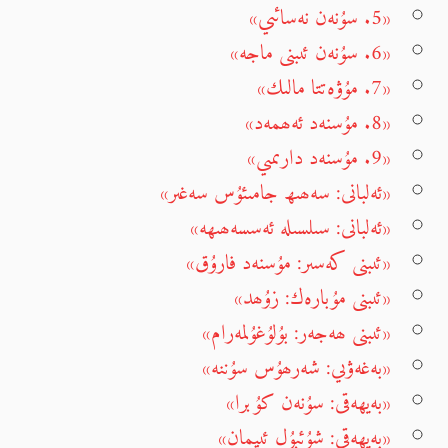
«5. سۇنەن نەسائىي»
«6. سۇنەن ئىبنى ماجە»
«7. مۇۋەتتا مالىك»
«8. مۇسنەد ئەھمەد»
«9. مۇسنەد دارىمىي»
«ئەلبانى: سەھىھ جامىئۇس سەغىر»
«ئەلبانى: سىلسىلە ئەسسەھىھە»
«ئىبنى كەسىر: مۇسنەد فارۇق»
«ئىبنى مۇبارەك: زۇھد»
«ئىبنى ھەجەر: بۇلۇغۇلمەرام»
«بەغەۋىي: شەرھۇس سۇننە»
«بەيھەقى: سۇنەن كۇبرا»
«بەيھەقى: شۇئبۇل ئىيمان»