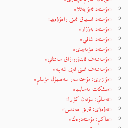
«مۇسنەد ئەبۇ يەئلا»
«مۇسنەد ئىسھاق ئىبنى راھۇۋەيھ»
«مۇسنەد بەززار»
«مۇسنەد شافىي»
«مۇسنەد ھۇمەيدى»
«مۇسەننەف ئابدۇررازاق سەنئاىي»
«مۇسەننەف ئىبنى ئەبى شەيبە»
«مۇنزىرى: مۇختەسەر سەھىھۇل مۇسلىم»
«مىشكات مەسابىھ»
«نەسائي: سۇنەن كۇبرا»
«نەۋەۋى: قىرىق ھەدىس»
«ھاكىم: مۇستەدرەك»