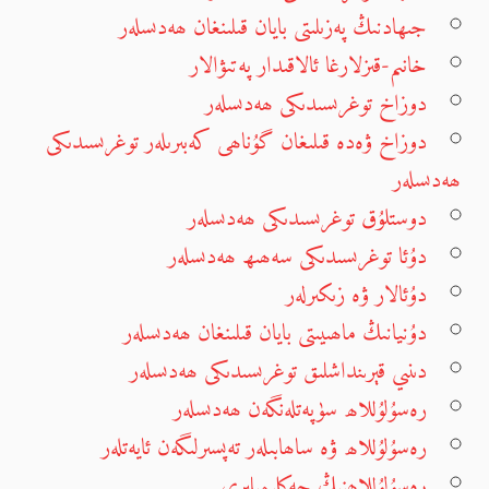
جىھادنىڭ پەزىلىتى بايان قىلىنغان ھەدىسلەر
خانىم-قىزلارغا ئالاقىدار پەتىۋالار
دوزاخ توغرىسىدىكى ھەدىسلەر
دوزاخ ۋەدە قىلىغان گۇناھى كەبىرىلەر توغرىسىدىكى
ھەدىسلەر
دوستلۇق توغرىسىدىكى ھەدىسلەر
دۇئا توغرىسىدىكى سەھىھ ھەدىسلەر
دۇئالار ۋە زىكىرلەر
دۇنيانىڭ ماھىيىتى بايان قىلىنغان ھەدىسلەر
دىنىي قېرىنداشلىق توغرىسىدىكى ھەدىسلەر
رەسۇلۇللاھ سۈپەتلەنگەن ھەدىسلەر
رەسۇلۇللاھ ۋە ساھابىلەر تەپسىرلىگەن ئايەتلەر
رەسۇلۇللاھنىڭ چەكلىمىلىرى