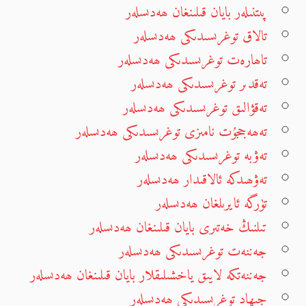
پىتنىلەر بايان قىلىنغان ھەدىسلەر
تالاق توغرىسىدىكى ھەدىسلەر
تاھارەت توغرىسىدىكى ھەدىسلەر
تەقدىر توغرىسىدىكى ھەدىسلەر
تەقۋالىق توغرىسىدىكى ھەدىسلەر
تەھەججۇت نامىزى توغرىسىدىكى ھەدىسلەر
تەۋبە توغرىسىدىكى ھەدىسلەر
تەۋھىدكە ئالاقىدار ھەدىسلەر
تۈرگە ئايرىلغان ھەدىسلەر
تىلنىڭ خەتىرى بايان قىلىنغان ھەدىسلەر
جەننەت توغرىسىدىكى ھەدىسلەر
جەننەتكە لايىق ياخشىلىقلار بايان قىلىنغان ھەدىسلەر
جىھاد توغرىسىدىكى ھەدىسلەر