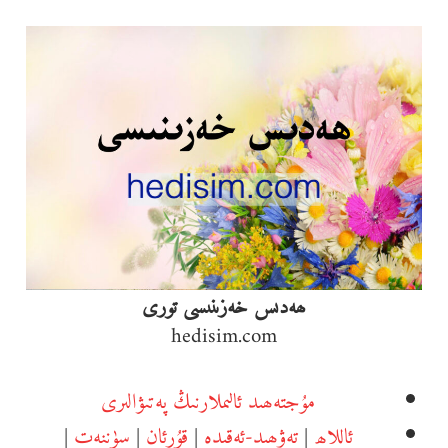
Ski
t
conten
ھەدىس خەزىنىسى تورى
hedisim.com
مۇجتەھىد ئالىملارنىڭ پەتىۋالىرى
ئاللاھ
|
تەۋھىد-ئەقىدە
|
قۇرئان
|
سۈننەت
|