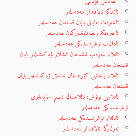
«ھەدىس قۇدسى»
ئائىلىگە ئالاقىدار ھەدىسلەر
ئاخىرەت ھاياتى بايان قىلىنغان ھەدىسلەر
ئاخىرەتكە رىغبەتلەندۈرگەن ھەدىسلەر
ئادالەت توغرىسىدىكى ھەدىسلەر
ئاللاھ غەزەب قىلىدىغان ئىشلار ۋە كىشىلەر بايان
قىلىنغان ھەدىسلەر
ئاللاھ ياخشى كۆرىدىغان ئىشلار ۋە كىشىلەر بايان
قىلىنغان ھەدىسلەر
ئاللاھنى تونۇش: ئاللاھنىڭ ئىسىم-سۈپەتلىرى
توغرىسىدىكى ھەدىسلەر
ئاياللار توغرىسىدىكى ھەدىسلەر
ئەرلەرگە ئالاقىدار ھەدىسلەر