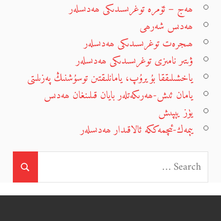
ھەج – ئۆمرە توغرىسىدىكى ھەدىسلەر
ھەدىس شەرھى
ھىجرەت توغرىسىدىكى ھەدىسلەر
ۋىتىر نامىزى توغرىسىدىكى ھەدىسلەر
ياخشىلىققا بۇيرۇپ، يامانلىقتىن توسۇشنىڭ پەزىلىتى
يامان ئىش-ھەرىكەتلەر بايان قىلىنغان ھەدىس
يۈز يېپىش
يېمەك-ئىچمەككە ئالاقىدار ھەدىسلەر