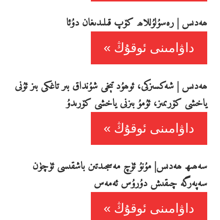
ھەدىس | رەسۇلۇللاھ كۆپ قىلىدىغان دۇئا
داۋامىنى ئوقۇڭ
ھەدىس | شەكسىزكى، ئوھۇد تېخى شۇنداق بىر تاغكى بىز ئۇنى
ياخشى كۆرىمىز، ئۇمۇ بىزنى ياخشى كۆرىدۇ
داۋامىنى ئوقۇڭ
سەھىھ ھەدىس| مۇنۇ ئۈچ مەسجىدتىن باشقىسى ئۈچۈن
سەپەرگە چىقىش دۇرۇس ئەمەس
داۋامىنى ئوقۇڭ