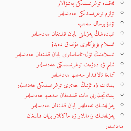
ئەقىدە توغرىسىدىكى پەتىۋالار
ئۆلۈم توغرىسىدىكى ھەدىسلەر
ئۇنىۋېرسال سەھىپە
ئىبادەتنىڭ پەزىلىتى بايان قىلىنغان ھەدىسلەر
ئىسلام بۈيۈكلىرى مۇنداق دەيدۇ
ئىسلامنىڭ ئۇل-ئاساسلىرى بايان قىلىنغان ھەدىسلەر
ئىلىم ۋە دەۋەت توغرىسىدىكى ھەدىسلەر
ئىمانغا ئالاقىدار سەھىھ ھەدىسلەر
بىدئەت ۋە ئۇنىڭ خەتىرى توغرىسىدىكى ھەدىسلەر
بىدئەتچىلەرنى مات قىلىدىغان سەھىھ ھەدىسلەر
پەزىلەتلىك ئەمەللەر بايان قىلىنغان ھەدىسلەر
پەزىلەتلىك زامانلار ۋە ماكانلار بايان قىلىنغان
ھەدىسلەر