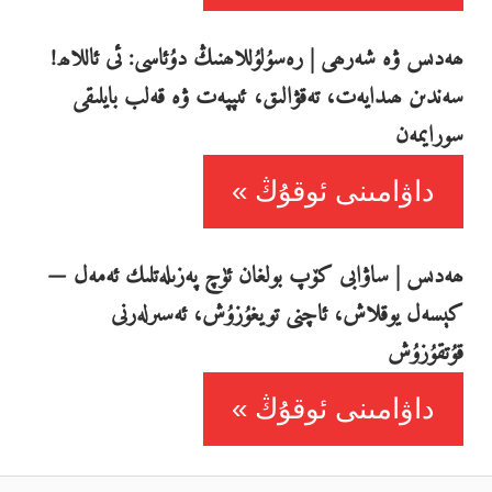
ھەدىس ۋە شەرھى | رەسۇلۇللاھنىڭ دۇئاسى: ئى ئاللاھ!
سەندىن ھىدايەت، تەقۋالىق، ئىپپەت ۋە قەلب بايلىقى
سورايمەن
داۋامىنى ئوقۇڭ
ھەدىس | ساۋابى كۆپ بولغان ئۈچ پەزىلەتلىك ئەمەل —
كېسەل يوقلاش، ئاچنى تويغۇزۇش، ئەسىرلەرنى
قۇتقۇزۇش
داۋامىنى ئوقۇڭ