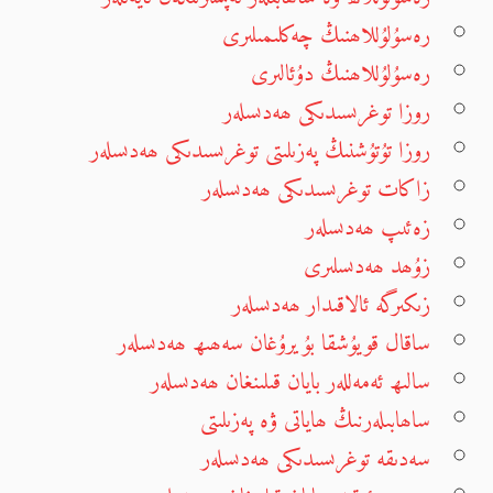
رەسۇلۇللاھنىڭ چەكلىمىلىرى
رەسۇلۇللاھنىڭ دۇئالىرى
روزا توغرىسىدىكى ھەدىسلەر
روزا تۇتۇشنىڭ پەزىلىتى توغرىسىدىكى ھەدىسلەر
زاكات توغرىسىدىكى ھەدىسلەر
زەئىپ ھەدىسلەر
زۇھد ھەدىسلىرى
زىكىرگە ئالاقىدار ھەدىسلەر
ساقال قويۇشقا بۇيرۇغان سەھىھ ھەدىسلەر
سالىھ ئەمەللەر بايان قىلىنغان ھەدىسلەر
ساھابىلەرنىڭ ھاياتى ۋە پەزىلىتى
سەدىقە توغرىسىدىكى ھەدىسلەر