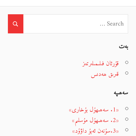
بەت
قۇرئان فىلىمىلىرىمىز
قىرىق ھەدىس
سەھىپە
«1. سەھىھۇل بۇخارى»
«2. سەھىھۇل مۇسلىم»
«3.سۇنەن ئەبۇ داۋۇد»