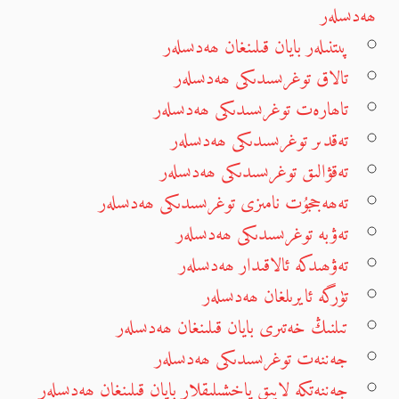
ھەدىسلەر
پىتنىلەر بايان قىلىنغان ھەدىسلەر
تالاق توغرىسىدىكى ھەدىسلەر
تاھارەت توغرىسىدىكى ھەدىسلەر
تەقدىر توغرىسىدىكى ھەدىسلەر
تەقۋالىق توغرىسىدىكى ھەدىسلەر
تەھەججۇت نامىزى توغرىسىدىكى ھەدىسلەر
تەۋبە توغرىسىدىكى ھەدىسلەر
تەۋھىدكە ئالاقىدار ھەدىسلەر
تۈرگە ئايرىلغان ھەدىسلەر
تىلنىڭ خەتىرى بايان قىلىنغان ھەدىسلەر
جەننەت توغرىسىدىكى ھەدىسلەر
جەننەتكە لايىق ياخشىلىقلار بايان قىلىنغان ھەدىسلەر