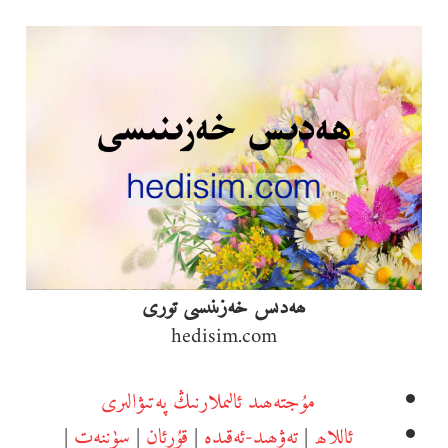
Ski
t
conten
ھەدىس خەزىنىسى تورى
hedisim.com
مۇجتەھىد ئالىملارنىڭ پەتىۋالىرى
ئاللاھ
|
تەۋھىد-ئەقىدە
|
قۇرئان
|
سۈننەت
|