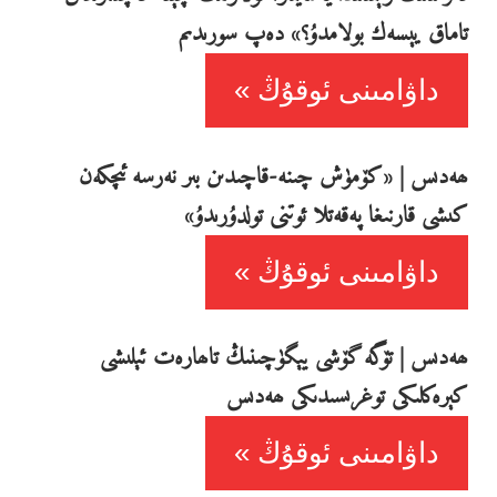
تاماق يېسەك بولامدۇ؟» دەپ سورىدىم
داۋامىنى ئوقۇڭ
ھەدىس | «كۆمۈش چىنە-قاچىدىن بىر نەرسە ئىچكەن
كىشى قارنىغا پەقەتلا ئوتنى تولدۇرىدۇ»
داۋامىنى ئوقۇڭ
ھەدىس | تۆگە گۆشى يېگۈچىنىڭ تاھارەت ئېلىشى
كېرەكلىكى توغرىسىدىكى ھەدىس
داۋامىنى ئوقۇڭ