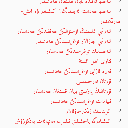
سەھىھ ئەقىدە بايان قىلىنغان ھەدىسلەر
سەھىھ ھەدىستە ئەيىبلەنگەن كىشىلەر ۋە ئىش-
ھەرىكەتلەر
شەرئىي ئىلىمنىڭ ئۈستۈنلىكى ھەققىدىكى ھەدىسلەر
شەرئىي جازالار توغرىسىدىكى ھەدىسلەر
شەھىدلىك توغرىسىدىكى ھەدىسلەر
فتاوى اهل السنة
قەبرە ئازابى توغرىسىدىكى ھەدىسلەر
قۇرئان تەرجىمىسى
قۇرئاننىڭ پەزىلىتى بايان قىلىنغان ھەدىسلەر
قىيامەت توغرىسىدىكى ھەدىسلەر
كۈندىلىك زىكىر-دۇئالار
كىشىلەرگە ياخشىلىق قىلىپ، مەنپەئەت يەتكۈزۈش