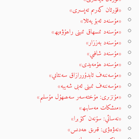
«قۇرئان كەرىم تەپسىرى»
«مۇسنەد ئەبۇ يەئلا»
«مۇسنەد ئىسھاق ئىبنى راھۇۋەيھ»
«مۇسنەد بەززار»
«مۇسنەد شافىي»
«مۇسنەد ھۇمەيدى»
«مۇسەننەف ئابدۇررازاق سەنئاىي»
«مۇسەننەف ئىبنى ئەبى شەيبە»
«مۇنزىرى: مۇختەسەر سەھىھۇل مۇسلىم»
«مىشكات مەسابىھ»
«نەسائي: سۇنەن كۇبرا»
«نەۋەۋى: قىرىق ھەدىس»