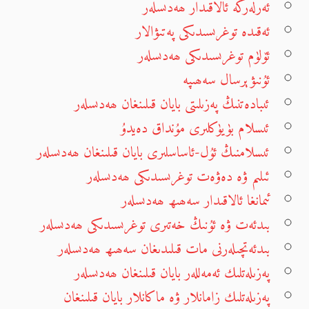
ئەرلەرگە ئالاقىدار ھەدىسلەر
ئەقىدە توغرىسىدىكى پەتىۋالار
ئۆلۈم توغرىسىدىكى ھەدىسلەر
ئۇنىۋېرسال سەھىپە
ئىبادەتنىڭ پەزىلىتى بايان قىلىنغان ھەدىسلەر
ئىسلام بۈيۈكلىرى مۇنداق دەيدۇ
ئىسلامنىڭ ئۇل-ئاساسلىرى بايان قىلىنغان ھەدىسلەر
ئىلىم ۋە دەۋەت توغرىسىدىكى ھەدىسلەر
ئىمانغا ئالاقىدار سەھىھ ھەدىسلەر
بىدئەت ۋە ئۇنىڭ خەتىرى توغرىسىدىكى ھەدىسلەر
بىدئەتچىلەرنى مات قىلىدىغان سەھىھ ھەدىسلەر
پەزىلەتلىك ئەمەللەر بايان قىلىنغان ھەدىسلەر
پەزىلەتلىك زامانلار ۋە ماكانلار بايان قىلىنغان