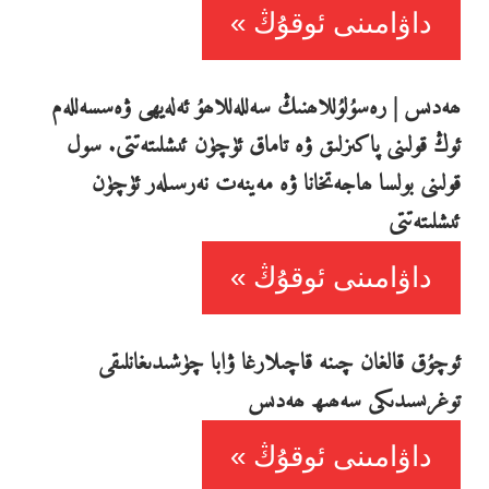
داۋامىنى ئوقۇڭ
ھەدىس | رەسۇلۇللاھنىڭ سەللەللاھۇ ئەلەيھى ۋەسسەللەم
ئوڭ قولىنى پاكىزلىق ۋە تاماق ئۈچۈن ئىشلىتەتتى. سول
قولىنى بولسا ھاجەتخانا ۋە مەينەت نەرسىلەر ئۈچۈن
ئىشلىتەتتى
داۋامىنى ئوقۇڭ
ئوچۇق قالغان چىنە قاچىلارغا ۋابا چۈشىدىغانلىقى
توغرىسىدىكى سەھىھ ھەدىس
داۋامىنى ئوقۇڭ