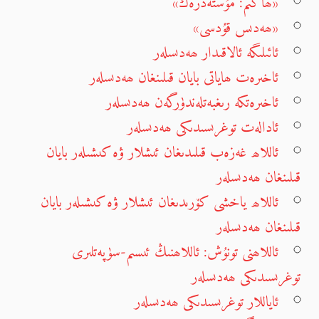
«ھاكىم: مۇستەدرەك»
«ھەدىس قۇدسى»
ئائىلىگە ئالاقىدار ھەدىسلەر
ئاخىرەت ھاياتى بايان قىلىنغان ھەدىسلەر
ئاخىرەتكە رىغبەتلەندۈرگەن ھەدىسلەر
ئادالەت توغرىسىدىكى ھەدىسلەر
ئاللاھ غەزەب قىلىدىغان ئىشلار ۋە كىشىلەر بايان
قىلىنغان ھەدىسلەر
ئاللاھ ياخشى كۆرىدىغان ئىشلار ۋە كىشىلەر بايان
قىلىنغان ھەدىسلەر
ئاللاھنى تونۇش: ئاللاھنىڭ ئىسىم-سۈپەتلىرى
توغرىسىدىكى ھەدىسلەر
ئاياللار توغرىسىدىكى ھەدىسلەر