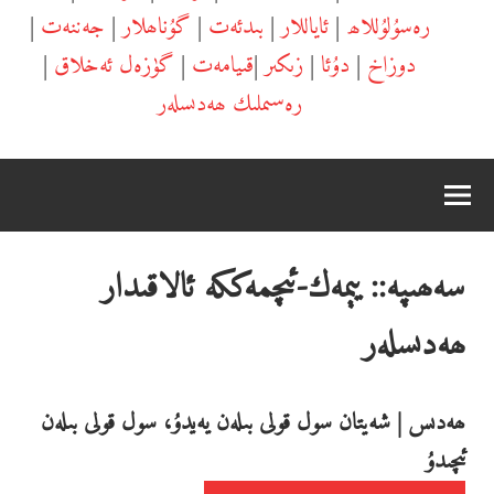
رەسۇلۇللاھ
|
ئاياللار
|
بىدئەت
|
گۇناھلار
|
جەننەت
|
دوزاخ
|
دۇئا
|
زىكىر
|
قىيامەت
|
گۈزەل ئەخلاق
|
رەسىملىك ھەدىسلەر
سەھىپە::
يېمەك-ئىچمەككە ئالاقىدار
ھەدىسلەر
ھەدىس | شەيتان سول قولى بىلەن يەيدۇ، سول قولى بىلەن
ئىچىدۇ