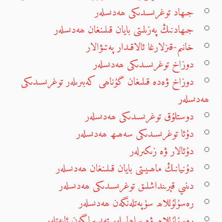
جىھاد توغرىسىدىكى ھەدىسلەر
جىھادنىڭ پەزىلىتى بايان قىلىنغان ھەدىسلەر
خانىم-قىزلارغا ئالاقىدار پەتىۋالار
دوزاخ توغرىسىدىكى ھەدىسلەر
دوزاخ ۋەدە قىلىغان گۇناھى كەبىرىلەر توغرىسىدىكى
ھەدىسلەر
دوستلۇق توغرىسىدىكى ھەدىسلەر
دۇئا توغرىسىدىكى سەھىھ ھەدىسلەر
دۇئالار ۋە زىكىرلەر
دۇنيانىڭ ماھىيىتى بايان قىلىنغان ھەدىسلەر
دىنىي قېرىنداشلىق توغرىسىدىكى ھەدىسلەر
رەسۇلۇللاھ سۈپەتلەنگەن ھەدىسلەر
رەسۇلۇللاھ ۋە ساھابىلەر تەپسىرلىگەن ئايەتلەر