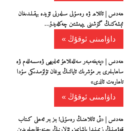
ھەدىس | ئاللاھ ۋە رەسۇلى سىلەرنى ئۆيدە بېقىلىدىغان
ئېشەكنىڭ گۆشىنى يېيىشتىن چەكلەيدۇ…
داۋامىنى ئوقۇڭ
ھەدىس | «پەيغەمبەر سەللەللاھۇ ئەلەيھى ۋەسسەللەم ۋە
ساھابىلىرى بىر مۇشرىك ئايالنىڭ يوغان تۇلۇمىدىكى سۇدا
تاھارەت ئالدى»
داۋامىنى ئوقۇڭ
ھەدىس | «ئى ئاللاھنىڭ رەسۇلى! بىز بىر ئەھلى كىتاب
قەۋمىنىڭ زېمىنىدا ياشايمىز. ئۇلارنىڭ چېنە-قاچىلىرىدىن