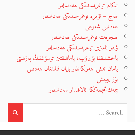
نىكاھ توغرىسىدىكى ھەدىسلەر
ھەج – ئۆمرە توغرىسىدىكى ھەدىسلەر
ھەدىس شەرھى
ھىجرەت توغرىسىدىكى ھەدىسلەر
ۋىتىر نامىزى توغرىسىدىكى ھەدىسلەر
ياخشىلىققا بۇيرۇپ، يامانلىقتىن توسۇشنىڭ پەزىلىتى
يامان ئىش-ھەرىكەتلەر بايان قىلىنغان ھەدىس
يۈز يېپىش
يېمەك-ئىچمەككە ئالاقىدار ھەدىسلەر