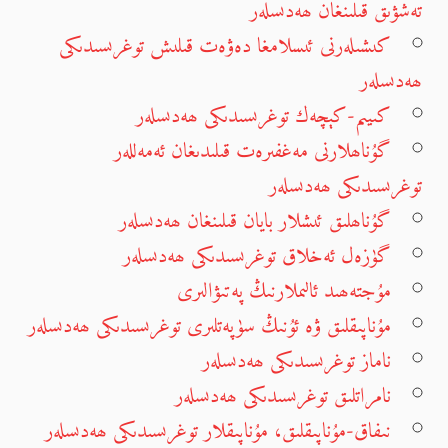
تەشۋىق قىلىنغان ھەدىسلەر
كىشىلەرنى ئىسلامغا دەۋەت قىلىش توغرىسىدىكى
ھەدىسلەر
كىيىم-كېچەك توغرىسىدىكى ھەدىسلەر
گۇناھلارنى مەغفىرەت قىلىدىغان ئەمەللەر
توغرىسىدىكى ھەدىسلەر
گۇناھلىق ئىشلار بايان قىلىنغان ھەدىسلەر
گۈزەل ئەخلاق توغرىسىدىكى ھەدىسلەر
مۇجتەھىد ئالىملارنىڭ پەتىۋالىرى
مۇناپىقلىق ۋە ئۇنىڭ سۈپەتلىرى توغرىسىدىكى ھەدىسلەر
ناماز توغرىسىدىكى ھەدىسلەر
نامراتلىق توغرىسىدىكى ھەدىسلەر
نىفاق-مۇناپىقلىق، مۇناپىقلار توغرىسىدىكى ھەدىسلەر