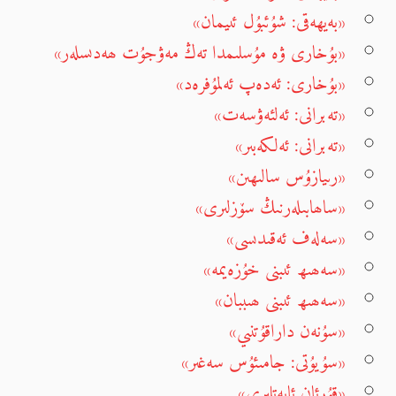
«بەيھەقى: شۇئبۇل ئىيمان»
«بۇخارى ۋە مۇسلىمدا تەڭ مەۋجۇت ھەدىسلەر»
«بۇخارى: ئەدەپ ئەلمۇفرەد»
«تەبرانى: ئەلئەۋسەت»
«تەبرانى: ئەلكەبىر»
«رىيازۇس سالىھىن»
«ساھابىلەرنىڭ سۆزلىرى»
«سەلەف ئەقىدىسى»
«سەھىھ ئىبنى خۇزەيمە»
«سەھىھ ئىبنى ھىببان»
«سۇنەن داراقۇتنىي»
«سۇيۇتى: جامىئۇس سەغىر»
«قۇرئان ئايەتلىرى»