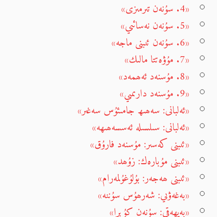
«4. سۇنەن تىرمىزى»
«5. سۇنەن نەسائىي»
«6. سۇنەن ئىبنى ماجە»
«7. مۇۋەتتا مالىك»
«8. مۇسنەد ئەھمەد»
«9. مۇسنەد دارىمىي»
«ئەلبانى: سەھىھ جامىئۇس سەغىر»
«ئەلبانى: سىلسىلە ئەسسەھىھە»
«ئىبنى كەسىر: مۇسنەد فارۇق»
«ئىبنى مۇبارەك: زۇھد»
«ئىبنى ھەجەر: بۇلۇغۇلمەرام»
«بەغەۋىي: شەرھۇس سۇننە»
«بەيھەقى: سۇنەن كۇبرا»