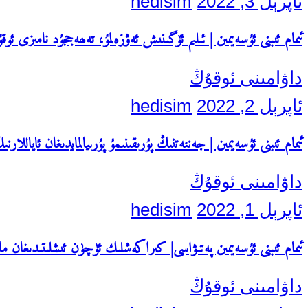
ئاپرېل 3, 2022
hedisim
ئىمام ئىبنى ئۇسەيمىن | ئىلىم ئۆگىنىش ئەۋزەلمۇ، تەھەججۇد نامىزى ئوقۇ
داۋامىنى ئوقۇڭ
ئاپرېل 2, 2022
hedisim
ئىمام ئىبنى ئۇسەيمىن | جەننەتنىڭ پۇرىقىنىمۇ پۇرىيالمايدىغان ئاياللار
داۋامىنى ئوقۇڭ
ئاپرېل 1, 2022
hedisim
ئىمام ئىبنى ئۇسەيمىن پەتىۋاسى| كىراكەشلىك ئۈچۈن ئىشلىتىدىغان ما
داۋامىنى ئوقۇڭ