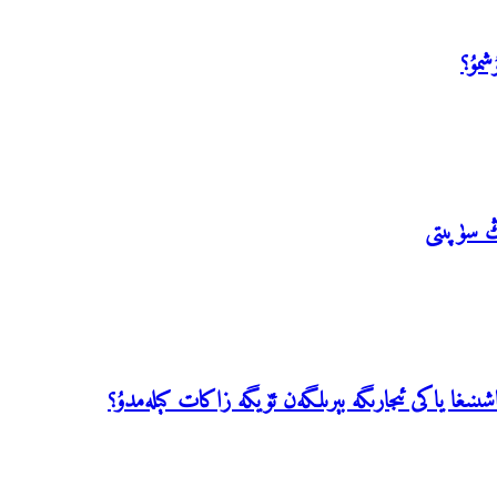
شمۇ؟
نىڭ سۈپىتى
شىنىغا ياكى ئىجارىگە بېرىلگەن ئۆيگە زاكات كېلەمدۇ؟