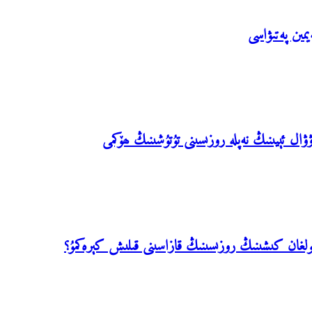
يمىن پەتىۋاسى
ۋال ئېيىنىڭ نەپلە روزىسىنى تۇتۇشىنىڭ ھۆكمى
ت بولغان كىشىنىڭ روزىسىنىڭ قازاسىنى قىلىش كېرەكمۇ؟