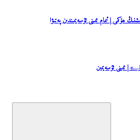
نىڭ ھۆكمى | ئىمام ئىبنى ئۇسەيمىندىن پەتىۋا
» | ئىبنى ئۇسەيمىن