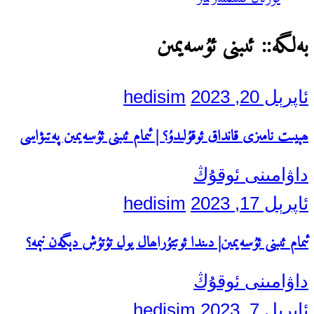
بەلگە::
ئىبنى ئۇسەيمىن
ئاپرېل 20, 2023
hedisim
ھېيىت نامىزى قانداق ئوقۇلىدۇ؟ | ئىمام ئىبنى ئۇسەيمىن پەتىۋاسى
داۋامىنى ئوقۇڭ
ئاپرېل 17, 2023
hedisim
ئىمام ئىبنى ئۇسەيمىن| دىندا ئوتتۇراھال يول تۇتۇش دېگەن نېمە؟
داۋامىنى ئوقۇڭ
ئاپرېل 7, 2023
hedisim