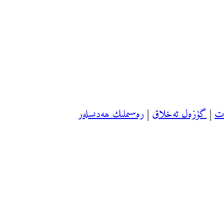
ەت
|
گۈزەل ئەخلاق
|
رەسىملىك ھەدىسلەر