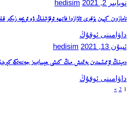
نويابىر 2, 2021
hedisim
نامازدىن كېيىن يۇقىرى ئاۋازدا فاتىھە ئوقۇشنىڭ ۋە ئوپچە زىكىر قىلىش
داۋامىنى ئوقۇڭ
ئىيۇن 13, 2021
hedisim
«مېنىڭ ئۈممىتىمدىن يەتمىش مىڭ كىشى ھېسابسىز جەننەتكە كېرىدۇ…
داۋامىنى ئوقۇڭ
يازمىنى
Next
»
2
1
بەتكە
Search
Posts
for:
ئايرىش