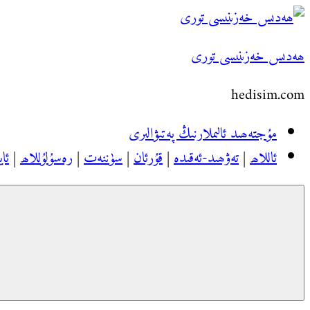
Skip
to
ھەدىس خەزىنىسى تورى
content
hedisim.com
مۇجتەھىد ئالىملارنىڭ پەتىۋالىرى
ئاللاھ
|
تەۋھىد-ئەقىدە
|
قۇرئان
|
سۈننەت
|
رەسۇلۇللاھ
|
ئاي