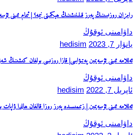
رامزان روزىسىنىڭ پەرز قىلىنىشىنىڭ ھېكمىتى نېمە؟ | ئىمام ئىبنى ئۇسە
داۋامىنى ئوقۇڭ
يانۋار 7, 2023
hedisim
ئەللامە ئىبنى ئۇسەيمىن پەتىۋاسى| قازا روزىسى بولغان كىشىنىڭ شەۋ
داۋامىنى ئوقۇڭ
ئاپرېل 7, 2022
hedisim
ئەللامە ئىبنى ئۇسەيمىن | زىممىسىدە پەرز روزا قالغان ھالدا ۋاپا
داۋامىنى ئوقۇڭ