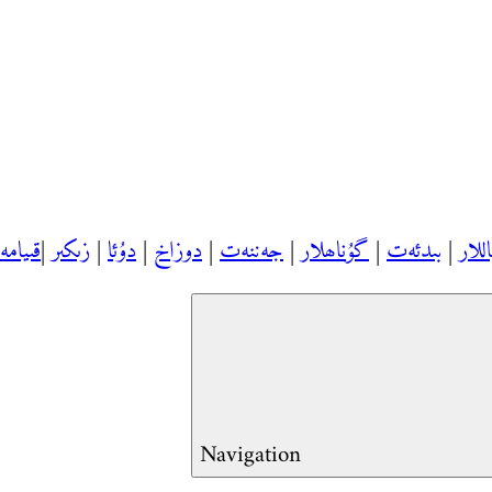
اللار
|
بىدئەت
|
گۇناھلار
|
جەننەت
|
دوزاخ
|
دۇئا
|
زىكىر
|
قىيام
Navigation