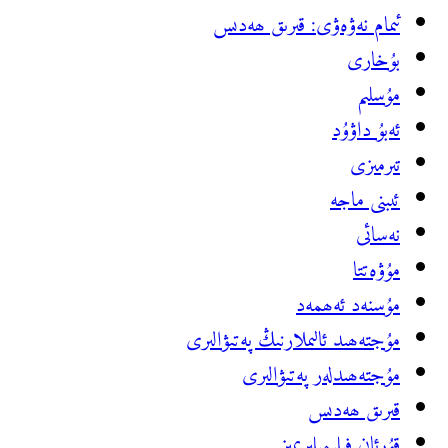
ئىمام نەۋەۋى: قىرىق ھەدىس
بۇخارى
مۇسلىم
ئەبۇ داۋۇد
تىرمىزى
ئىبنى ماجە
نەسائى
مۇۋەتتا
مۇسنەد ئ‍ەھمەد
مۇجتەھىد ئالىملارنىڭ پەتىۋالىرى
مۇجتەھىدلەر پەتىۋالىرى
قىرىق ھەدىس
قۇرئان فىلىمىلىرىمىز