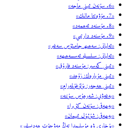
«6. سۇنەن ئىبنى ماجە»
«7. مۇۋەتتا مالىك»
«8. مۇسنەد ئەھمەد»
«9. مۇسنەد دارىمىي»
«ئەلبانى: سەھىھ جامىئۇس سەغىر»
«ئەلبانى: سىلسىلە ئەسسەھىھە»
«ئىبنى كەسىر: مۇسنەد فارۇق»
«ئىبنى مۇبارەك: زۇھد»
«ئىبنى ھەجەر: بۇلۇغۇلمەرام»
«بەغەۋىي: شەرھۇس سۇننە»
«بەيھەقى: سۇنەن كۇبرا»
«بەيھەقى: شۇئبۇل ئىيمان»
«بۇخارى ۋە مۇسلىمدا تەڭ مەۋجۇت ھەدىسلەر»