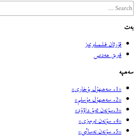
بەت
قۇرئان فىلىمىلىرىمىز
قىرىق ھەدىس
سەھىپە
«1. سەھىھۇل بۇخارى»
«2. سەھىھۇل مۇسلىم»
«3.سۇنەن ئەبۇ داۋۇد»
«4. سۇنەن تىرمىزى»
«5. سۇنەن نەسائىي»