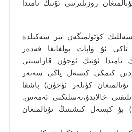
المىغان روزىلىرىنى ئۇنىڭ نامىدا
سەللىك كۈتۈلمىگەن بىر شەكىلدە
تاكى ئۇ ۋاپات بولغانغا قەدەر
ڭ نامىدا ئۇنىڭ ئۈچۈن قازاسىنى
لەردىن كىمكى كېسەل ياكى سەپەر
تۇتالمىغان كۈنلەر ئۈچۈن) باشقا
نلىقنى خالايدۇ،تەسلىكنى ئەمەس.
بىر قىسمى) بۇ كېسەل كىشىنىڭ تۇتالمىغان