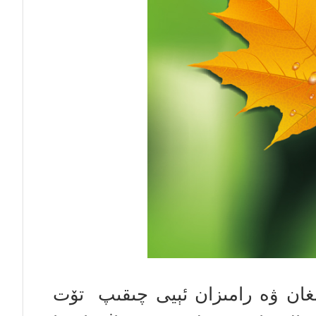
ىغان ۋە رامىزان ئېيى چىقىپ تۆت