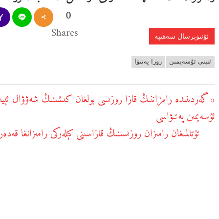
0
Shares
ئۇنىۋېرسال سەھىپە
ئىبنى ئۇسەيمىن
روزا پەتىۋا
يازما
گەردىنىدە رامزاننىڭ قازا روزىسى بولغان كىشىنىڭ شەۋۋال ئېيىنىڭ
Previous
يۆتكەش
ئۇسەيمىن پەتىۋاسى
Post:
تۇتالمىغان رامىزان روزىسىنىڭ قازاسىنى كېلەركى رامىزانغا قەدەر
Next
Post: