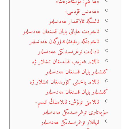
«ھاكىم: مۇستەدرەك»
«ھەدىس قۇدسى»
ئائىلىگە ئالاقىدار ھەدىسلەر
ئاخىرەت ھاياتى بايان قىلىنغان ھەدىسلەر
ئاخىرەتكە رىغبەتلەندۈرگەن ھەدىسلەر
ئادالەت توغرىسىدىكى ھەدىسلەر
ئاللاھ غەزەب قىلىدىغان ئىشلار ۋە
كىشىلەر بايان قىلىنغان ھەدىسلەر
ئاللاھ ياخشى كۆرىدىغان ئىشلار ۋە
كىشىلەر بايان قىلىنغان ھەدىسلەر
ئاللاھنى تونۇش: ئاللاھنىڭ ئىسىم-
سۈپەتلىرى توغرىسىدىكى ھەدىسلەر
ئاياللار توغرىسىدىكى ھەدىسلەر