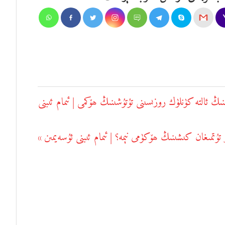
 ئالتە كۈنلۈك روزىسىنى تۇتۇشىنىڭ ھۆكمى | ئىمام ئىبنى
 تۇتمىغان كىشىنىڭ ھۆكۈمى نېمە؟ | ئىمام ئىبنى ئۇسەيمىن