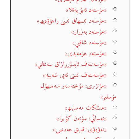
«مۇسنەد ئەبۇ يەئلا»
«مۇسنەد ئىسھاق ئىبنى راھۇۋەيھ»
«مۇسنەد بەززار»
«مۇسنەد شافىي»
«مۇسنەد ھۇمەيدى»
«مۇسەننەف ئابدۇررازاق سەنئاىي»
«مۇسەننەف ئىبنى ئەبى شەيبە»
«مۇنزىرى: مۇختەسەر سەھىھۇل
مۇسلىم»
«مىشكات مەسابىھ»
«نەسائي: سۇنەن كۇبرا»
«نەۋەۋى: قىرىق ھەدىس»