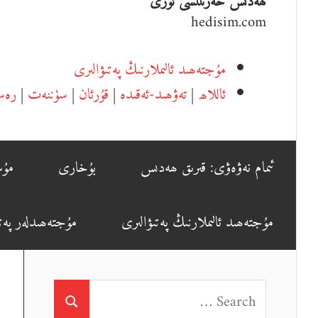
ھەدىس خەزىنىسى تورى
hedisim.com
مۇجتەھىد ئالىملارنىڭ پەتىۋالىرى
ئاللاھ
|
تەۋھىد-ئەقىدە
|
قۇرئان
|
سۈننەت
|
رەس
ئىمام نەۋەۋى: قىرىق ھەدىس
بۇخارى
مۇس
مۇجتەھىد ئالىملارنىڭ پەتىۋالىرى
مۇجتەھىدلەر پەتى