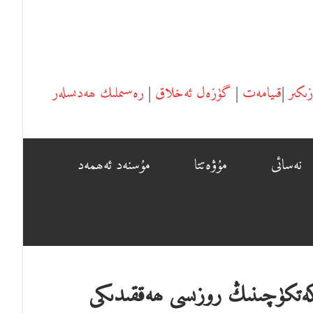
زىكىر
|
قىيامەت
|
گۈزەل ئەخلاق
|
رەسىملىك ھەدىسلەر
نەسائى
مۇۋەتتا
مۇسنەد ئ‍ەھمەد
 كەتكۈچىنىڭ روزىسى ھەققىدىكى