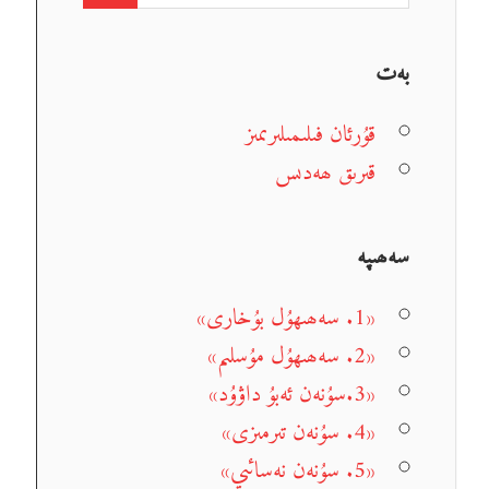
بەت
قۇرئان فىلىمىلىرىمىز
قىرىق ھەدىس
سەھىپە
«1. سەھىھۇل بۇخارى»
«2. سەھىھۇل مۇسلىم»
«3.سۇنەن ئەبۇ داۋۇد»
«4. سۇنەن تىرمىزى»
«5. سۇنەن نەسائىي»