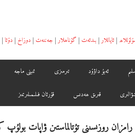
ۇلۇللاھ
|
ئاياللار
|
بىدئەت
|
گۇناھلار
|
جەننەت
|
دوزاخ
|
دۇئا
|
لىم
ئەبۇ داۋۇد
تىرمىزى
ئىبنى ماجە
ۋالىرى
قىرىق ھەدىس
قۇرئان فىلىمىلىرىمىز
رامزان روزىسىنى تۇتالماستىن ۋاپات بولۇپ