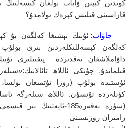
كۈندىن كېيىن ۋاپات بولغان كېسەلنىڭ تۇت
قازاسىنى قىلىش كېرەك بولامدۇ؟
جاۋاب:
ئۇنىڭ بېشىغا كەلگەن بۇ كې
كەلگەن كېسەللىكلەردىن بىرى بولۇپ 
داۋاملاشقان تەقدىردە يېقىنلىرى ئۇنى
قىلمايدۇ. چۈنكى ئاللاھ تائالانىڭ:«سى
ئۈستىدە بولۇپ (روزا تۇتمىغان بولسا، 
كۈنلەردە تۇتسۇن. ئاللاھ سىلەرگە ئاسا
(سۈرە بەقەرە185-ئايەتنىڭ 
رامىزان روزىسىنى