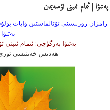
پەتىۋا | ئىمام ئىبنى ئۇسەيمىن
رامزان روزىسىنى تۇتالماستىن ۋاپات بول
پەتىۋا
پەتىۋا بەرگۈچى: ئىمام ئىبنى 
ھەدىس خەىنىسى تورى 