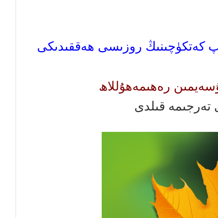
ۇپ كەتكۈچىنىڭ روزىسى ھەققىدىكى
ئۇسەيمىن رەھىمەھۇللاھ
تەرجىمە قىلدى