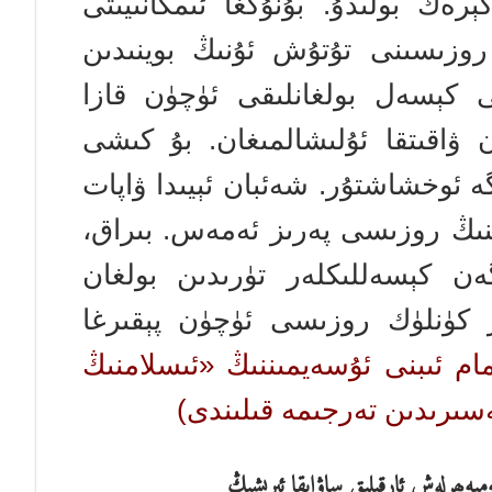
ەك بولىدۇ. بۇنۇڭغا ئىمكانىيىتى
روزىسىنى تۇتۇش ئۇنىڭ بوينىدىن
 كېسەل بولغانلىقى ئۈچۈن قازا
ۋاقىتقا ئۇلىشالمىغان. بۇ كىشى
گە ئوخشاشتۇر. شەئبان ئېيىدا ۋاپات
نىڭ روزىسى پەرىز ئەمەس. بىراق،
ەن كېسەللىكلەر تۈرىدىن بولغان
 كۈنلۈك روزىسى ئۈچۈن پېقىرغا
مام ئىبنى ئۇسەيمىننىڭ «ئىسلامنىڭ
ەسىرىدىن تەرجىمە قىلىندى)
مبەھرلەش ئارقىلىق ساۋابقا ئېرىشىڭ