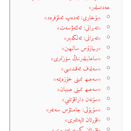
ھەدىسلەر»
«بۇخارى: ئەدەپ ئەلمۇفرەد»
«تەبرانى: ئەلئەۋسەت»
«تەبرانى: ئەلكەبىر»
«رىيازۇس سالىھىن»
«ساھابىلەرنىڭ سۆزلىرى»
«سەلەف ئەقىدىسى»
«سەھىھ ئىبنى خۇزەيمە»
«سەھىھ ئىبنى ھىببان»
«سۇنەن داراقۇتنىي»
«سۇيۇتى: جامىئۇس سەغىر»
«قۇرئان ئايەتلىرى»
«قۇرئان كەرىم تەپسىرى»