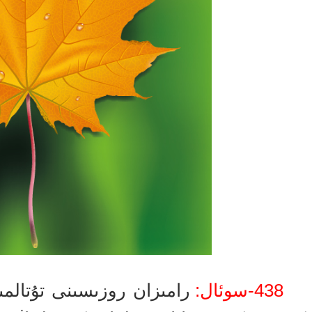
438-سوئال:
رامىزان روزىسىنى تۇتالم