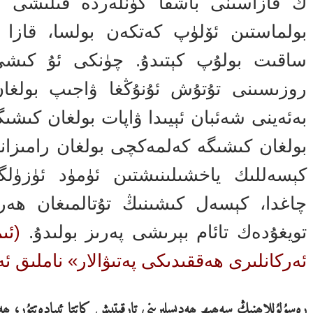
ڭ قازاسىنى باشقا كۈنلەردە قىلىشى كېر
بولماستىن ئۆلۈپ كەتكەن بولسا، قازا 
ساقىت بولۇپ كېتىدۇ. چۈنكى ئۇ كىشى
روزىسىنى تۇتۇش ئۇنۇڭغا ۋاجىپ بولغان 
بەئەينى شەئبان ئېيىدا ۋاپات بولغان كىشى
بولغان كىشىگە كەلمەكچى بولغان رامىزان
كېسەللىك ياخشىلىنىشتىن ئۈمۈد ئۈزۈلگ
چاغدا، كېسەل كىشىنىڭ تۇتالمىغان ھەر
تويغۇدەك تائام بېرىشى پەرىز بولىدۇ.
(ئى
ئەركانلىرى ھەققىدىكى پەتىۋالار» ناملىق ئ
رەسۇلۇللاھنىڭ سەھىھ ھەدىسلىرىنى تارقىتىش كاتتا ئىبادەتتۇر، ھە