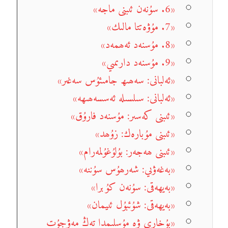
«6. سۇنەن ئىبنى ماجە»
«7. مۇۋەتتا مالىك»
«8. مۇسنەد ئەھمەد»
«9. مۇسنەد دارىمىي»
«ئەلبانى: سەھىھ جامىئۇس سەغىر»
«ئەلبانى: سىلسىلە ئەسسەھىھە»
«ئىبنى كەسىر: مۇسنەد فارۇق»
«ئىبنى مۇبارەك: زۇھد»
«ئىبنى ھەجەر: بۇلۇغۇلمەرام»
«بەغەۋىي: شەرھۇس سۇننە»
«بەيھەقى: سۇنەن كۇبرا»
«بەيھەقى: شۇئبۇل ئىيمان»
«بۇخارى ۋە مۇسلىمدا تەڭ مەۋجۇت