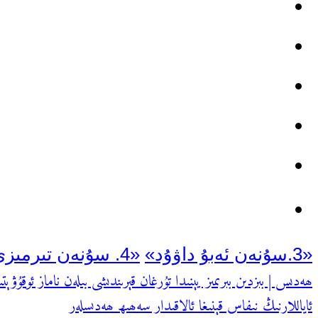
«3.سۇنەن ئەبۇ داۋۇد»
«4. سۇنەن تىرمىزى»
يازما
ھەدىس | بىزدىن بىرىمىز يېنىدا تۇرغان قېرىندىشى بىلەن ناماز ئوقۇۋ
Previous
يۆتكەش
ئاياللارنىڭ نىفاس قېنىغا ئالاقىدار سەھىھ ھەدىسلەر
Next
Post: