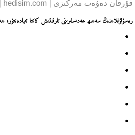
فۇرقان دەۋەت مەركىزى | mujtehid.com | hedisim.com
رەسۇلۇللاھنىڭ سەھىھ ھەدىسلىرىنى تارقىتىش كاتتا ئىبادەتتۇر، ھە