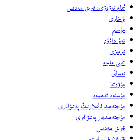
ئىمام نەۋەۋى: قىرىق ھەدىس
بۇخارى
مۇسلىم
ئەبۇ داۋۇد
تىرمىزى
ئىبنى ماجە
نەسائى
مۇۋەتتا
مۇسنەد ئ‍ەھمەد
مۇجتەھىد ئالىملارنىڭ پەتىۋالىرى
مۇجتەھىدلەر پەتىۋالىرى
قىرىق ھەدىس
قۇرئان فىلىمىلىرىمىز