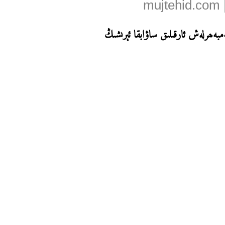
مبەھرلەش ئارقىلىق ساۋابقا ئېرىشىڭ