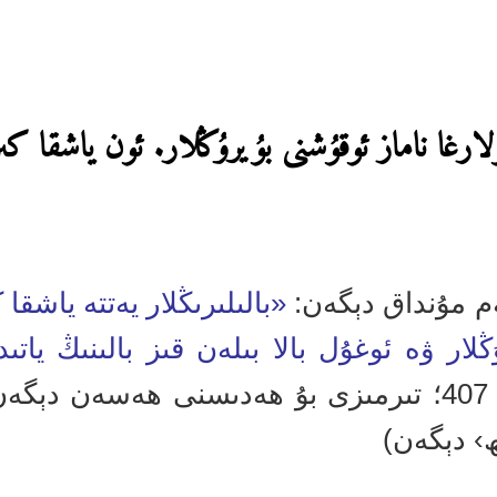
ۇلارغا ناماز ئوقۇشنى بۇيرۇڭلار. ئون ياشقا كى
م مۇنداق دېگەن:
«بالىلىرىڭلار يەتتە ياشقا
ار ۋە ئوغۇل بالا بىلەن قىز بالىنىڭ ياتىدى