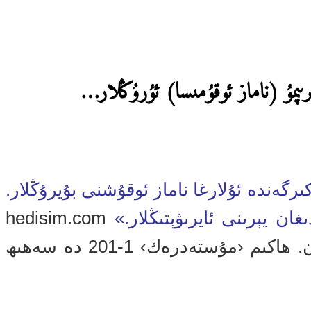
رىپمۇ (ناماز ئوقۇمىسا) ئۇرۇڭلار…
 كىرگەندە ئۇلارغا ناماز ئوقۇشنى بۇيرۇڭلار.
غان يېرىنى ئايرىۋېتىڭلار.»
hedisim.com
(ئەھمەد 3-201؛ ئەبۇ داۋۇد 494؛ تىرمىزى 407؛ تىرمىزى بۇ ھەدىسنى ھەسەن دېگەن. ھاكىم ‹مۇستەدرەك› 1-201 دە سەھىھ