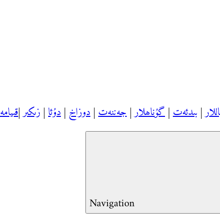
اللار
|
بىدئەت
|
گۇناھلار
|
جەننەت
|
دوزاخ
|
دۇئا
|
زىكىر
|
قىيام
Navigation