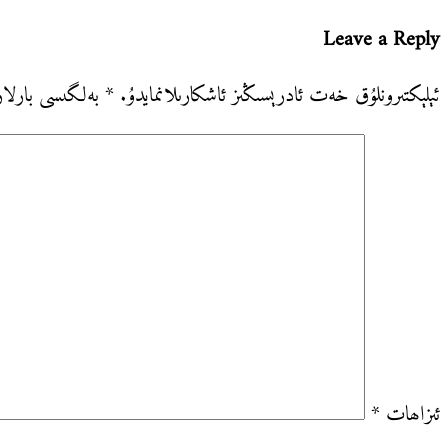
Post:
Leave a Reply
ئېلېكتىرونلۇق خەت ئادرېسىڭىز ئاشكارىلانمايدۇ.
*
بەلگىسى بارلار
ئىزاھات
*