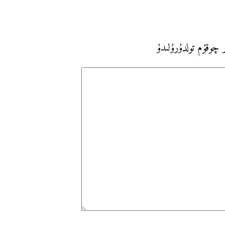
 چوقۇم تولدۇرۇلىدۇ