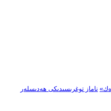
ەك»
ناماز توغرىسىدىكى ھەدىسلەر