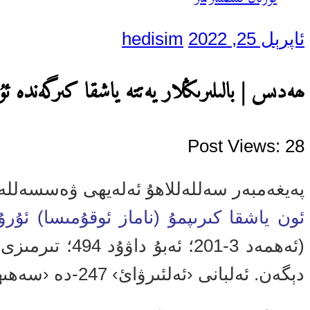
ئاپرېل 25, 2022
hedisim
ھەدىس | بالىلىرىڭلار يەتتە ياشقا كىرگەندە ئ
Post Views:
28
پەيغەمبەر سەللەللاھۇ ئەلەيھى ۋەسسەللە
ئون ياشقا كىرىپمۇ (ناماز ئوقۇمىسا) ئۇرۇڭل
دېگەن. ئەلبانى ‹ئەلئىرۋائ› 247-دە ‹سەھىھ› دېگەن)