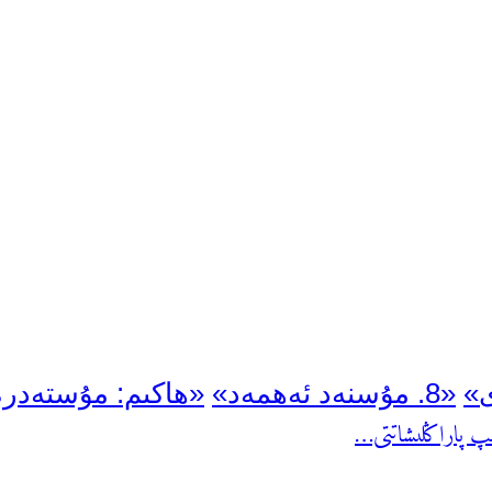
«8. مۇسنەد ئەھمەد»
«ھاكىم: مۇستەدر
ېتىپ پاراڭلىشاتتى…