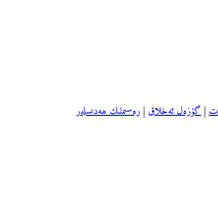
ەت
|
گۈزەل ئەخلاق
|
رەسىملىك ھەدىسلەر