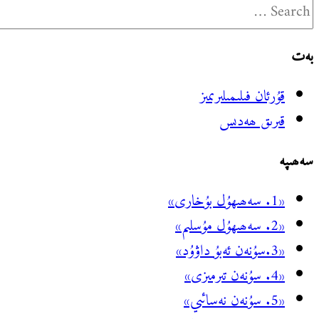
بەت
قۇرئان فىلىمىلىرىمىز
قىرىق ھەدىس
سەھىپە
«1. سەھىھۇل بۇخارى»
«2. سەھىھۇل مۇسلىم»
«3.سۇنەن ئەبۇ داۋۇد»
«4. سۇنەن تىرمىزى»
«5. سۇنەن نەسائىي»