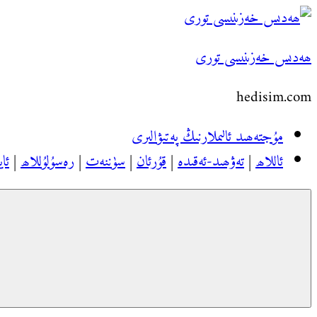
Skip
to
ھەدىس خەزىنىسى تورى
content
hedisim.com
مۇجتەھىد ئالىملارنىڭ پەتىۋالىرى
ئاللاھ
|
تەۋھىد-ئەقىدە
|
قۇرئان
|
سۈننەت
|
رەسۇلۇللاھ
|
ئاي