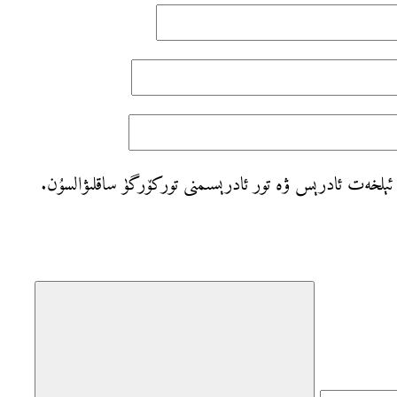
، ئېلخەت ئادرېس ۋە تور ئادرېسىمنى توركۆرگۈ ساقلىۋالسۇن.