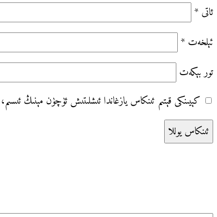
ئاتى
*
ئېلخەت
*
تور بېكەت
كېيىنكى قېتىم ئىنكاس يازغاندا ئ‍ىشلىتىش ئۈچۈن مېنىڭ ئ‍ىسىم
Search
for: