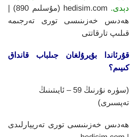
دېدى.
hedisim.com (مۇسلىم 890) |
ھەدىس خەزىنىسى تورى تەرجىمە
قىلىپ تارقاتتى
قۇرئاندا بۇيرۇلغان جىلباب قانداق
كىيىم؟
(سۈرە نۇرنىڭ 59 – ئايىتىنىڭ
تەپسىرى)
ھەدىس خەزىنىسى تورى تەرييارلىدى