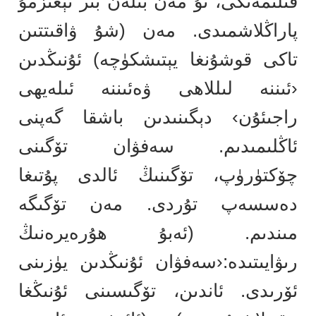
قىلىمەنكى، ئۇ مەن بىلەن بىر ئېغىزمۇ
پاراڭلاشمىدى. مەن (شۇ ۋاقىتتىن
تاكى قوشۇنغا يېتىشكۈچە) ئۇنىڭدىن
‹ئىننە لىللاھى ۋەئىننە ئىلەيھى
راجىئۇن› دېگىنىدىن باشقا گەپنى
ئاڭلىمىدىم. سەفۋان تۆگىنى
چۆكتۈرۈپ، تۆگىنىڭ ئالدى پۇتىغا
دەسسەپ تۇردى. مەن تۆگىگە
مىندىم. (ئەبۇ ھۇرەيرەنىڭ
رىۋايىتىدە:‹سەفۋان ئۇنىڭدىن يۈزىنى
ئۆرىدى. ئاندىن، تۆگىسىنى ئۇنىڭغا