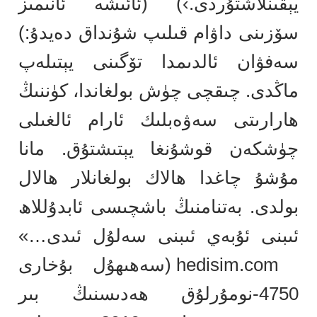
يېقىنلاشتۇردى.›) (ئائىشە ئانىمىز
سۆزىنى داۋام قىلىپ شۇنداق دەيدۇ:)
سەفۋان ئالدىمدا تۆگىنى يېتىلەپ
ماڭدى. چىقچى چۈش بولغاندا، كۈننىڭ
ھارارىتى سەۋەبلىك ئارام ئالغىلى
چۈشكەن قوشۇنغا يېتىشتۇق. مانا
مۇشۇ چاغدا ھالاك بولغانلار ھالال
بولدى. بەتنامنىڭ باشچىسى ئابدۇللاھ
ئىبنى ئۇبەي ئىبنى سەلۇل ئىدى…»
hedisim.com (سەھىھۇل بۇخارى
4750-نومۇرلۇق ھەدىسنىڭ بىر