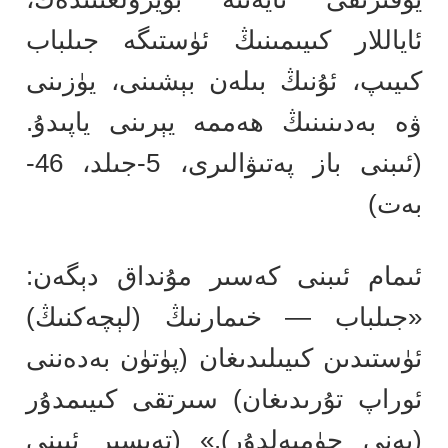
ئاياللار كىيىمىنىڭ ئۈستىگە جىلباب
كىيىپ، ئۇنىڭ بىلەن بېشىنى، يۈزىنى
ۋە بەدىنىنىڭ ھەممە يېرىنى ياپىدۇ.
(ئىبنى باز پەتىۋالىرى، 5-جىلد، 46-
بەت)
ئىمام ئىبنى كەسىر مۇنداق دېگەن:
«جىلباب — خىمارنىڭ (لېچەكنىڭ)
ئۈستىدىن كىيىلىدىغان (پۈتۈن بەدەننى
ئوراپ تۇرىدىغان) سىرتقى كىيىمدۇر
(يەنى چۈمبەلدۇر).» (تەپسىر ئىبنى