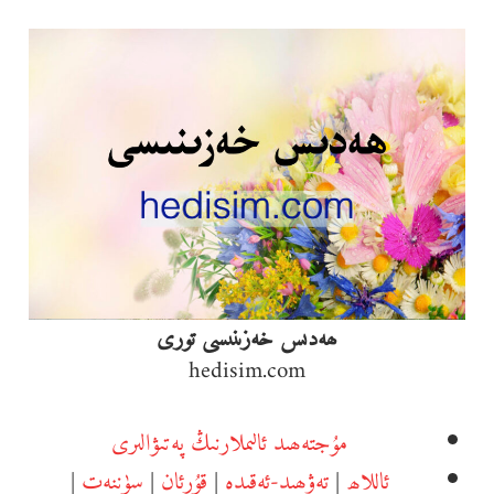
Ski
t
conten
ھەدىس خەزىنىسى تورى
hedisim.com
مۇجتەھىد ئالىملارنىڭ پەتىۋالىرى
ئاللاھ
|
تەۋھىد-ئەقىدە
|
قۇرئان
|
سۈننەت
|