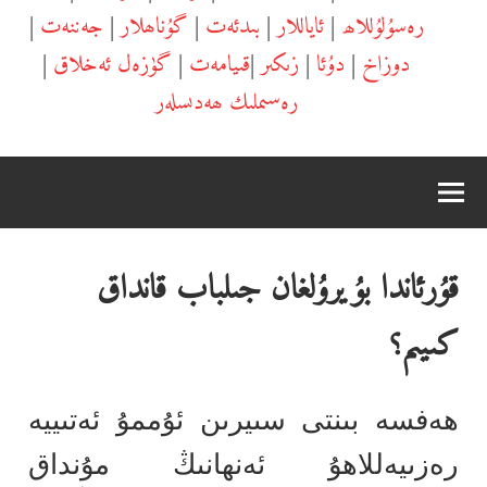
رەسۇلۇللاھ
|
ئاياللار
|
بىدئەت
|
گۇناھلار
|
جەننەت
|
دوزاخ
|
دۇئا
|
زىكىر
|
قىيامەت
|
گۈزەل ئەخلاق
|
رەسىملىك ھەدىسلەر
قۇرئاندا بۇيرۇلغان جىلباب قانداق
كىيىم؟
ھەفسە بىنتى سىيرىن ئۇممۇ ئەتىييە
رەزىيەللاھۇ ئەنھانىڭ مۇنداق