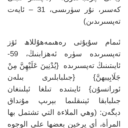
كەسىر، نۇر سۈرىسى، 31 – ئايەت
تەپسىرىدىن)
ئىمام سۇيۇتى رەھىمەھۇللاھ ئۆز
تەپسىرىدە سۈرە ئەھزابنىڭ، 59-
ئايىتىنىڭ تەپسىرىدە {يُدْنِينَ عَلَيْهِنَّ مِنْ
جَلَابِيبهنَّ} {جىلبابلىرى بىلەن
ئورانسۇن} ئايىتىدە تىلغا ئېلىنغان
جىلبابقا ئېنىقلىما بېرىپ مۇنداق
دېگەن: (وهي الملاءة التي تشتمل بها
المرأة، أي يرخين بعضها على الوجوه