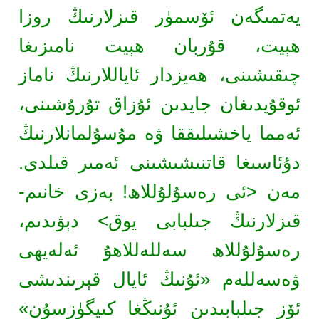
يەتمىگەن ئۆسمۈر قىزلارنىڭ روزا
ھېيت، قۇربان ھېيت نامىزىغا
چىقىشىنى، ھەيزدار ئاياللارنىڭ ناماز
ئوقۇيدىغان جايدىن ئۇزاق تۇرۇشىنى،
ئەمما ياخشىلىققا ۋە مۇسۇلمانلارنىڭ
دۇئاسىغا قاتنىشىشىنى ئەمىر قىلدى.
مەن <ئى رەسۇلۇللاھ! بەزى خانىم-
قىزلارنىڭ جىلبابى يوق> دېۋىدىم،
رەسۇلۇللاھ سەللەللاھۇ ئەلەيھى
ۋەسەللەم «ئۇنىڭ ئايال قېرىندىشى
ئۆز جىلبابىدىن ئۇنىڭغا كىيگۈزسۇن»