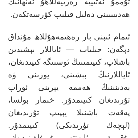
ئۇممۇ ئەتىييە رەزىيەللاھۇ ئەنھانىڭ
ھەدىسىنى دەلىل قىلىپ كۆرسەتكەن.
ئىمام ئىبنى باز رەھىمەھۇللاھ مۇنداق
دېگەن: جىلباب — ئاياللار بېشىدىن
باشلاپ، كىيىمىنىڭ ئۈستىگە كىيىدىغان،
ئاياللارنىڭ بېشىنى، يۈزىنى ۋە
بەدىنىنىڭ ھەممە يېرىنى ئوراپ
تۇرىدىغان كىيىمدۇر. خىمار بولسا،
پەقەت باشنىلا يېپىپ تۇرىدىغان
(لېچەك تۈرىدىكى) كىيىمدۇر.
يۇقىرىقى ئايەتتە بۇيرۇلغىنىدەك،