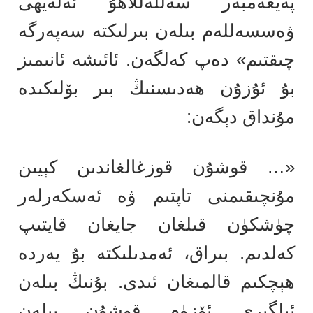
پەيغەمبەر سەللەللاھۇ ئەلەيھى
ۋەسسەللەم بىلەن بىرلىكتە سەپەرگە
چىقتىم» دەپ كەلگەن. ئائىشە ئانىمىز
بۇ ئۇزۇن ھەدىسنىڭ بىر بۆلىكىدە
مۇنداق دېگەن:
«… قوشۇن قوزغالغاندىن كېيىن
مۇنچىقىمنى تاپتىم ۋە ئەسكەرلەر
چۈشكۈن قىلغان جايغان قايتىپ
كەلدىم. بىراق، ئەمدىلىكتە بۇ يەردە
ھېچكىم قالمىغان ئىدى. بۇنىڭ بىلەن
ئىلگىرى ئۆزۈم قوشۇن بىلەن