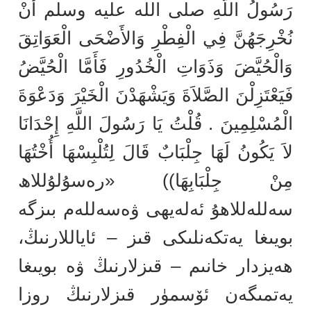
رَسُولُ اللَّهِ صلى الله عليه وسلم أَنْ
نُخْرِجَهُنَّ فِي الْفِطْرِ وَالأَضْحَى الْعَوَاتِقَ
وَالْحُيَّضَ وَذَوَاتِ الْخُدُورِ فَأَمَّا الْحُيَّضُ
فَيَعْتَزِلْنَ الصَّلاَةَ وَيَشْهَدْنَ الْخَيْرَ وَدَعْوَةَ
الْمُسْلِمِينَ . قُلْتُ يَا رَسُولَ اللَّهِ إِحْدَانَا
لاَ يَكُونُ لَهَا جِلْبَابٌ قَالَ لِتُلْبِسْهَا أُخْتُهَا
مِنْ جِلْبَابِهَا)) «رەسۇلۇللاھ
سەللەللاھۇ ئەلەيھى ۋەسەللەم بىزگە
بويىغا يەتكەنلىكى قىز – ئاياللارنىڭ،
ھەيزدار خانىم – قىزلارنىڭ ۋە بويىغا
يەتمىگەن ئۆسمۈر قىزلارنىڭ روزا