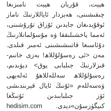
ھېيت، قۇربان ھېيت نامىزىغا
چىقىشىنى، ھەيزدار ئاياللارنىڭ ناماز
ئوقۇيدىغان جايدىن ئۇزاق تۇرۇشىنى،
ئەمما ياخشىلىققا ۋە مۇسۇلمانلارنىڭ
دۇئاسىغا قاتنىشىشىنى ئەمىر قىلدى.
مەن <ئى رەسۇلۇللاھ! بەزى خانىم-
قىزلارنىڭ جىلبابى يوق> دېۋىدىم،
رەسۇلۇللاھ سەللەللاھۇ ئەلەيھى
ۋەسەللەم «ئۇنىڭ ئايال قېرىندىشى
ئۆز جىلبابىدىن ئۇنىڭغا
كىيگۈزسۇن»دېدى. hedisim.com