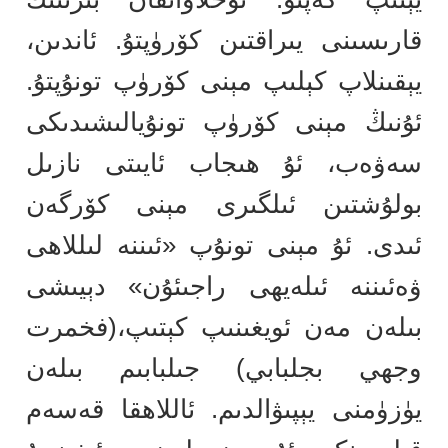
قارىسىنى يىراقتىن كۆرۈپتۇ. ئاندىن،
يېقىنلاپ كېلىپ مېنى كۆرۈپ تونۇپتۇ.
ئۇنىڭ مېنى كۆرۈپ تونۇيالىشىدىكى
سەۋەب، ئۇ ھىجاب ئايىتى نازىل
بولۇشتىن ئىلگىرى مېنى كۆرگەن
ئىدى. ئۇ مېنى تونۇپ «ئىننە لىللاھى
ۋەئىننە ئىلەيھى راجىئۇن» دېيىشى
بىلەن مەن ئويغىنىپ كېتىپ،(فخمرت
وجهي بجلبابي) جىلبابىم بىلەن
يۈزۈمنى يېپىۋالدىم. ئاللاھقا قەسەم