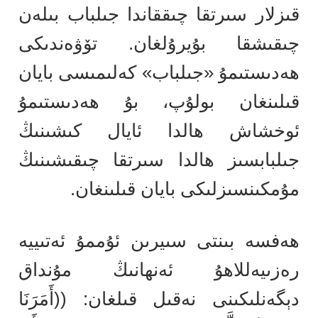
قىزلار سىرتقا چىققاندا جىلباب بىلەن
چىقىشقا بۇيرۇلغان. تۆۋەندىكى
ھەدىستىمۇ «جىلباب» كەلىمىسى بايان
قىلىنغان بولۇپ، بۇ ھەدىستىمۇ
ئوخشاش ھالدا ئايال كىشىنىڭ
جىلبابسىز ھالدا سىرتقا چىقىشىنىڭ
مۇمكىنسىزلىكى بايان قىلىنغان.
ھەفسە بىنتى سىيرىن ئۇممۇ ئەتىييە
رەزىيەللاھۇ ئەنھانىڭ مۇنداق
دېگەنلىكىنى نەقىل قىلغان: ((أَمَرَنَا