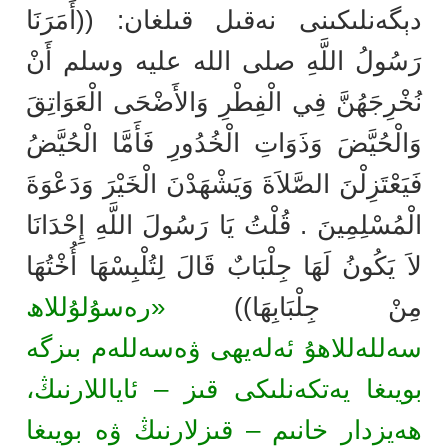
دېگەنلىكىنى نەقىل قىلغان: ((أَمَرَنَا
رَسُولُ اللَّهِ صلى الله عليه وسلم أَنْ
نُخْرِجَهُنَّ فِي الْفِطْرِ وَالأَضْحَى الْعَوَاتِقَ
وَالْحُيَّضَ وَذَوَاتِ الْخُدُورِ فَأَمَّا الْحُيَّضُ
فَيَعْتَزِلْنَ الصَّلاَةَ وَيَشْهَدْنَ الْخَيْرَ وَدَعْوَةَ
الْمُسْلِمِينَ . قُلْتُ يَا رَسُولَ اللَّهِ إِحْدَانَا
لاَ يَكُونُ لَهَا جِلْبَابٌ قَالَ لِتُلْبِسْهَا أُخْتُهَا
مِنْ جِلْبَابِهَا))
«رەسۇلۇللاھ
سەللەللاھۇ ئەلەيھى ۋەسەللەم بىزگە
بويىغا يەتكەنلىكى قىز – ئاياللارنىڭ،
ھەيزدار خانىم – قىزلارنىڭ ۋە بويىغا