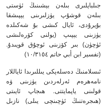
جىلباپلىرى بىلەن بېشىنىڭ ئۈستى
بىلەن قوشۇپ يۈزلىرىنى يېپىشقا
بۇيرۇدى، ئايال كىشى بۇ شەكىلدە
يۈزىنى يېپىپ (يولنى كۆرەلىشى
ئۈچۈن) بىر كۆزىنى ئوچۇق قويىدۇ.
(تفسير ابن أبي حاتم ١٠/٣١٥٤)
ئىسلامنىڭ دەسلەپكى يىللىرىدا ئاياللار
نامەھرەم ئەرلەردىن يۈزىنى ۋە
قولىنى ياپمايتتى. ھىجاپ ئايىتى
(ھىجرەتنىڭ ئۈچىنچى يىلى) نازىل