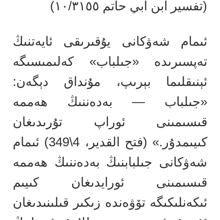
(تفسير ابن أبي حاتم ١٠/٣١٥٥)
ئىمام شەۋكانى يۇقىرىقى ئايەتنىڭ
تەپسىرىدە «جىلباب» كەلىمىسىگە
ئېنىقلىما بېرىپ، مۇنداق دېگەن:
«جىلباب — بەدەننىڭ ھەممە
قىسىمىنى ئوراپ تۇرىدىغان
كىيىمدۇر.» (فتح القدير، 4\349) ئىمام
شەۋكانى جىلبابنىڭ بەدەننىڭ ھەممە
قىسىمىنى ئورايدىغان كىيىم
ئىكەنلىكىگە تۆۋەندە زىكىر قىلىنىدىغان