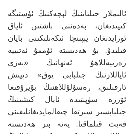
ئالىملار جىلبابنىڭ لېچەكنىڭ ئۈستىگە
كىيىدىغان، بەدەننى باشتىن ئاياق
ئورايدىغان يېپىنچا ئىكەنلىكىنى بايان
قىلىدۇ. بۇ ھەدىستە ئۇممۇ ئەتىييە
رەزىيەللاھۇ ئەنھانىڭ «بەزى
ئاياللارنىڭ جىلبابى يوق» دېيىش
ئارقىلىق، رەسۇلۇللاھنىڭ بۇيرۇقىغا
ئۆزرە سۈپىتىدە ئايال كىشىنىڭ
جىلبابسىز سىرتقا چىقالمايدىغانلىقىنى
قەيت قىلماقتا. يەنە بىر ھەدىستە