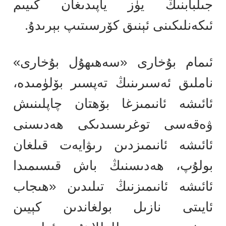
جىلبابنىڭ يۈز ياپىدىغان كىيىم
ئىكەنلىكىنى ئېنىق كۆرسىتىپ بېرىدۇ.
ئىمام بۇخارى «سەھىھۇل بۇخارى»
ناملىق ئەسىرىنىڭ تەپسىر بۆلۈمىدە،
ئائىشە ئانىمىزغا بۆھتان چاپلىنىش
ۋەقەسى توغرىسىدىكى ھەدىسنى
ئائىشە ئانىمىزدىن رىۋايەت قىلغان
بولۇپ، ھەدىسنىڭ باش قىسىمىدا
ئائىشە ئانىمىزنىڭ تىلىدىن «ھىجاب
ئايىتى نازىل بولغاندىن كېيىن