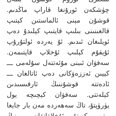
چۈشكەن ئورۇنغا قاراپ ماڭدىم.
قوشۇن مېنى ئالماستىن كېتىپ
قالغىنىنى بىلىپ قايتىپ كېلىدۇ دەپ
ئويلىغان ئىدىم. ئۇ يەردە ئولتۇرۇپ
ئۇيقۇم كېلىپ ئۇخلاپ قاپتىمەن.
سەفۋان ئىبنى مۇئەتتەل سۇلەمى ـــ
كېيىن ئەززەۋكانى دەپ ئاتالغان ـــ
ئادەتتە قوشۇننىڭ ئارقىسىدىن
كېلەتتى. سەفۋان كېچىچە يول
يۈرۈپتۇ، تاڭ سەھەردە مەن بار جايغا
يېتىپ كەپتۇ. ئۇخلاۋاتقان بىرىنىڭ