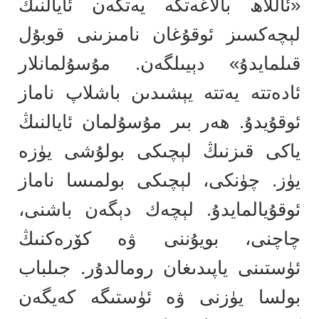
«ئاللاھ بالاغەتكە يەتكەن ئايالنىڭ
لېچەكسىز ئوقۇغان نامىزىنى قوبۇل
قىلمايدۇ» دېيىلگەن. مۇسۇلمانلار
ئادەتتە يەتتە يېشىدىن باشلاپ ناماز
ئوقۇيدۇ. ھەر بىر مۇسۇلمان ئايالنىڭ
ياكى قىزنىڭ لېچىكى بولۇشى يۈزە
يۈز. چۈنكى، لېچىكى بولمىسا ناماز
ئوقۇيالمايدۇ. لېچەك دېگەن باشنى،
چاچنى، بويۇننى ۋە كۆرەكنىڭ
ئۈستىنى ياپىدىغان رومالدۇر. جىلباب
بولسا يۈزنى ۋە ئۈستىگە كەيگەن