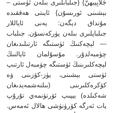
جَلَابِيبهنَّ} {جىلبابلىرى بىلەن ئۈستى –
بېشىنى ئورىسۇن} ئايىتى ھەققىدە
مۇنداق دېگەن: يەنى ئاياللار
جىلباپلىرى بىلەن پۈركەنسۇن. جىلباب
— لېچەكنىڭ ئۈستىگە ئارتىلىدىغان
چۈمبەلدۇر. مۇسۇلمان ئايالنىڭ
لېچەكلىرىنىڭ ئۈستىگە چۈمبەل ئارتىپ
ئۈستى بېشىنى، يۈز-كۆزىنى ۋە
كۆكرەكلىرىنى (بىلنەشمەيدىغان
شەكىلدە) يېپىپ ئۆرتۈنمەي تۇرۇپ
يات ئەرگە كۆرۈنۈشى ھالال ئەمەس.