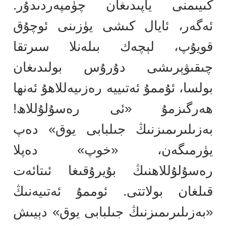
كىيىمنى ياپىدىغان چۈمپەردىدۇر.
ئەگەر، ئايال كىشى يۈزىنى ئوچۇق
قويۇپ، لېچەك بىلەنلا سىرتقا
چىقىۋېرىشى دۇرۇس بولىدىغان
بولسا، ئۇممۇ ئەتىييە رەزىيەللاھۇ ئەنھا
ھەرگىزمۇ «ئى رەسۇلۇللاھ!
بەزىلىرىمىزنىڭ جىلبابى يوق» دەپ
يۈرمىگەن، «خوپ» دەپلا
رەسۇلۇللاھنىڭ بۇيرۇقىغا ئىتائەت
قىلغان بولاتتى. ئوممۇ ئەتىيەنىڭ
«بەزىلىرىمىزنىڭ جىلبابى يوق» دېيىش