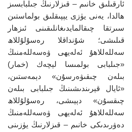
ئارقىلىق خانىم – قىزلارنىڭ جىلبابسىز
ھالدا، يەنى يۈزى يېپىقلىق بولماستىن
سىرتقا چىقالمايدىغانلىقىنى ئىزھار
قىلىشى؛ شۇنداقلا رەسۇلۇللاھ
سەللەللاھۇ ئەلەيھى ۋەسەللەمنىڭ
«جىلبابى بولمىسا لېچەك (خمار)
بىلەن چىقىۋەرسۇن» دېمەستىن،
«ئايال قېرىندىشىنىڭ جىلبابى بىلەن
چىقسۇن» دېيىشى، رەسۇلۇللاھ
سەللەللاھۇ ئەلەيھى ۋەسەللەمنىڭ
دەۋرىدىكى خانىم – قىزلارنىڭ يۈزىنى