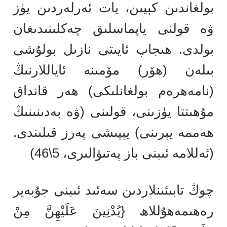
بولغاندىن كېيىن، يات ئەرلەردىن يۈز
ۋە قولنى ياپماسلىق چەكلىنىدىغان
بولدى. ھىجاپ ئايىتى نازىل بولۇشى
بىلەن (ھۆر) مۆمىنە ئاياللارنىڭ
(نامەھرەم بولغانلىكى) ھەر قانداق
مۇھىتتا يۈزىنى، قولىنى (ۋە بەدىنىنىڭ
ھەممە يېرىنى) يېپىشى پەرز قىلىندى.
(ئەللامە ئىبنى باز پەتىۋالىرى، 5\46)
چوڭ تابىئىنلاردىن سەئىد ئىبنى جۇبەير
رەھىمەھۇللاھ {يُدْنِينَ عَلَيْهِنَّ مِنْ