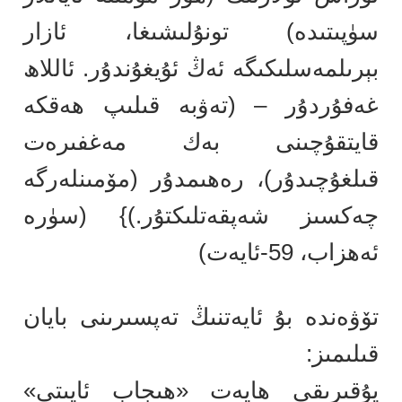
سۈپىتىدە) تونۇلىشىغا، ئازار
بېرىلمەسلىكىگە ئەڭ ئۇيغۇندۇر. ئاللاھ
غەفۇردۇر – (تەۋبە قىلىپ ھەقكە
قايتقۇچىنى بەك مەغفىرەت
قىلغۇچىدۇر)، رەھىمدۇر (مۆمىنلەرگە
چەكسىز شەپقەتلىكتۇر.)} (سۈرە
ئەھزاب، 59-ئايەت)
تۆۋەندە بۇ ئايەتنىڭ تەپسىرىنى بايان
قىلىمىز:
يۇقىرىقى ھايەت «ھىجاب ئايىتى»