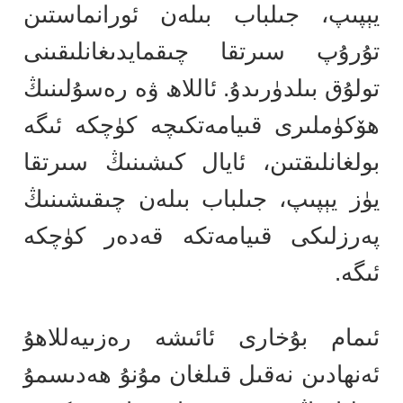
يېپىپ، جىلباب بىلەن ئورانماستىن
تۇرۇپ سىرتقا چىقمايدىغانلىقىنى
تولۇق بىلدۈرىدۇ. ئاللاھ ۋە رەسۇلىنىڭ
ھۆكۈملىرى قىيامەتكىچە كۈچكە ئىگە
بولغانلىقتىن، ئايال كىشىنىڭ سىرتقا
يۈز يېپىپ، جىلباب بىلەن چىقىشىنىڭ
پەرزلىكى قىيامەتكە قەدەر كۈچكە
ئىگە.
ئىمام بۇخارى ئائىشە رەزىيەللاھۇ
ئەنھادىن نەقىل قىلغان مۇنۇ ھەدىسمۇ