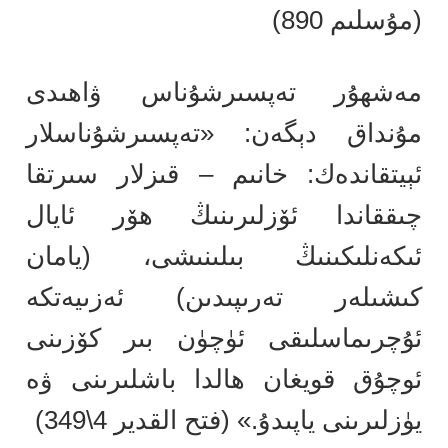
(مۇسلىم 890)
مەشھۇر تەپسىرشۇناس ۋاھىدى
مۇنداق دېگەن: «تەپسىرشۇناسلار
ئېيتقاندەك: خانىم – قىزلار سىرتقا
چىققاندا ئۆزلىرىنىڭ ھۆر ئايال
ئىكەنلىكىنىڭ بىلىنىشى، (يامان
كىشىلەر تەرىپىدىن) ئەزىيەتكە
ئۇچرىماسلىقى ئۈچۈن بىر كۆزىنى
ئوچۇق قويغان ھالدا باشلىرىنى ۋە
يۈزلىرىنى ياپىدۇ.» (فتح القدير 4\349)