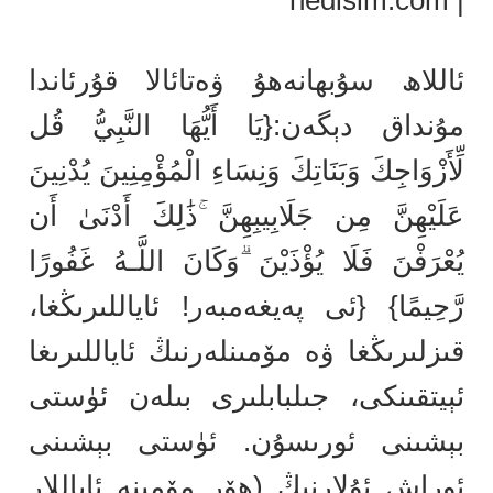
| hedisim.com
ئاللاھ سۇبھانەھۇ ۋەتائالا قۇرئاندا
مۇنداق دېگەن:{يَا أَيُّهَا النَّبِيُّ قُل
لِّأَزْوَاجِكَ وَبَنَاتِكَ وَنِسَاءِ الْمُؤْمِنِينَ يُدْنِينَ
عَلَيْهِنَّ مِن جَلَابِيبِهِنَّ ۚذَٰلِكَ أَدْنَىٰ أَن
يُعْرَفْنَ فَلَا يُؤْذَيْنَ ۗوَكَانَ اللَّـهُ غَفُورًا
رَّحِيمًا} {ئى پەيغەمبەر! ئاياللىرىڭغا،
قىزلىرىڭغا ۋە مۆمىنلەرنىڭ ئاياللىرىغا
ئېيتقىنكى، جىلبابلىرى بىلەن ئۈستى
بېشىنى ئورىسۇن. ئۈستى بېشىنى
ئوراش ئۇلارنىڭ (ھۆر مۆمىنە ئاياللار