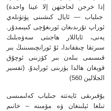
إذا خرجن لحاجتهن إلا عينا واحدة)
جىلباب — ئايال كىشىنى پۈتۈنلەي
ئوراپ تۇرىدىغان ئورىغۇچى كىيىمدۇر.
يەنى، ئاياللار ھاجىتى سەۋەبلىك
سىرتقا چىققاندا، ئۇ ئورانچىسىنىڭ بىر
قىسىمى بىلەن بىر كۆزىنى ئوچۇق
قويغان ھالدا يۈزىنى ئورايدۇ. (تفسير
الجلالين 560)
يۇقىرىقى ئايەتتە جىلباب كەلىمىسى
تىلغا ئېلىنغان ۋە مۆمىنە – خانىم