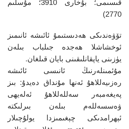
قىسىمى؛ بۇخارى 3910؛ مۇسلىم
2770)
تۆۋەندىكى ھەدىستىمۇ ئائىشە ئانىمىز
ئوخشاشلا ھەجدە جىلباب بىلەن
يۈزىنى ياپقانلىقىنى بايان قىلغان.
مۇئمىنلەرنىڭ ئانىسى ئائىشە
رەزىيەللاھۇ ئەنھا مۇنداق دەيدۇ: بىز
پەيغەمبەر سەللەللاھۇ ئەلەيھى
ۋەسسەللەم بىلەن بىرلىكتە
ئېھرامدىكى چېغىمىزدا يولۇچىلار