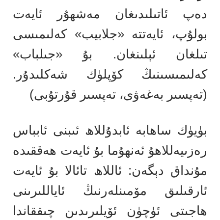
دەپ ئاتىلىدىغان مەشھۇر ئايەت
بولۇپ، ئايەتتە «جلابيب» كەلىمىسى
تىلغان ئېلىنغان. بۇ «جىلباب»
كەلىمىسىنىڭ كۆپلۈك شەكلىدۇر.
(تەپسىر بەغەۋى، تەپسىر قۇرتۇبى)
بۈيۈك ساھابە ئابدۇللاھ ئىبنى ئابباس
رەزىيەللاھۇ ئەنھۇما بۇ ئايەت ھەققىدە
مۇنداق دېگەن: ئاللاھ تائالا بۇ ئايەت
ئارقىلىق مۆمىنلەرنىڭ ئاياللىرىنى
ھاجىتى ئۈچۈن ئۆيلىرىدىن چىققاندا